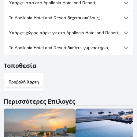
Ναι, το Apollonia Hotel and Resort διαθέτει πισίνα/πισίνες που
Υπάρχει σπα στο Apollonia Hotel and Resort;
ανήκουν σε μία ή περισσότερες από τις ακόλουθες κατηγορίες:
Πισίνα με Πανοραμική Θέα.
Όχι, το Apollonia Hotel and Resort δεν διαθέτει σπα.
Το Apollonia Hotel and Resort δέχεται σκύλους;
Ναι, το Apollonia Hotel and Resort δέχεται σκύλους.
Υπάρχει χώρος πάρκινγκ στο Apollonia Hotel and Resort;
Όχι, δεν υπάρχουν εγκαταστάσεις πάρκινγκ στο Apollonia
Το Apollonia Hotel and Resort διαθέτει γυμναστήριο;
Hotel and Resort.
Όχι, το Apollonia Hotel and Resort δεν διαθέτει γυμναστήριο.
Τοποθεσία
Προβολή Χάρτη
Περισσότερες Επιλογές