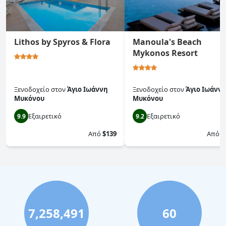
Lithos by Spyros & Flora
Manoula's Beach
Mykonos Resort
Ξενοδοχείο
στον
Άγιο Ιωάννη
Ξενοδοχείο
στον
Άγιο Ιωάνν
Μυκόνου
Μυκόνου
Εξαιρετικό
Εξαιρετικό
9.9
9.2
Από
$139
Από
$
7,258,491
60