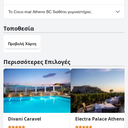
Όχι, δεν υπάρχουν εγκαταστάσεις πάρκινγκ στο Coco-mat
Το Coco-mat Athens BC διαθέτει γυμναστήριο;
Athens BC.
Ναι, το Coco-mat Athens BC διαθέτει γυμναστήριο.
Τοποθεσία
Προβολή Χάρτη
Περισσότερες Επιλογές
Divani Caravel
Electra Palace Athens