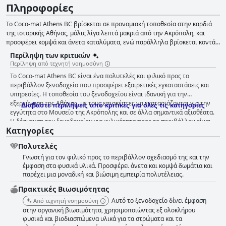
Πληροφορίες
Το Coco-mat Athens BC βρίσκεται σε προνομιακή τοποθεσία στην καρδιά
της ιστορικής Αθήνας, μόλις λίγα λεπτά μακριά από την Ακρόπολη, και
προσφέρει κομψά και άνετα καταλύματα, ενώ παράλληλα βρίσκεται κοντά
σε πολλά τουριστικά αξιοθέατα. Οι επισκέπτες μπορούν να απολαύσουν τα
Περίληψη των κριτικών
σπιτικά γεύματα που ετοιμάζουν οι εξειδικευμένοι σεφ, να περιποιηθούν
Περίληψη από τεχνητή νοημοσύνη
τον εαυτό τους στο σπα και να απολαύσουν την εκπληκτική θέα στην
Το Coco-mat Athens BC είναι ένα πολυτελές και φιλικό προς το
Ακρόπολη.
περιβάλλον ξενοδοχείο που προσφέρει εξαιρετικές εγκαταστάσεις και
υπηρεσίες. Η τοποθεσία του ξενοδοχείου είναι ιδανική για την
εξερεύνηση της Αθήνας, με τους επισκέπτες να εκστασιάζονται για την
Διαβάστε περιλήψεις από κριτικές για όλες τις κατηγορίες
εγγύτητα στο Μουσείο της Ακρόπολης και σε άλλα σημαντικά αξιοθέατα.
Η δέσμευση του ξενοδοχείου για φιλικότητα προς το περιβάλλον είναι
Κατηγορίες
επίσης ιδιαίτερα επαινετή, με τους επισκέπτες να εκτιμούν τη χρήση
τοπικών προϊόντων και την προσέγγιση του σχεδιασμού των δωματίων
Πολυτελές
με γνώμονα τη βιωσιμότητα. Το προσωπικό είναι φιλικό και προσεκτικό,
Γνωστή για τον φιλικό προς το περιβάλλον σχεδιασμό της και την
προσφέροντας μια προσωπική επαφή που κάνει τους επισκέπτες να
έμφαση στα φυσικά υλικά. Προσφέρει άνετα και κομψά δωμάτια και
αισθάνονται ότι τους φροντίζουν και τους καλωσορίζουν. Το πρωινό
παρέχει μια μοναδική και βιώσιμη εμπειρία πολυτέλειας.
είναι καταπληκτικό με επιλογές που καλύπτουν τα γούστα όλων και τη
χρήση τοπικών προϊόντων. Τα κρεβάτια είναι επίσης ένα από τα
Πρακτικές Bιωσιμότητας
κορυφαία, με τους επισκέπτες να τα περιγράφουν ως τα πιο αναπαυτικά
Αυτό το ξενοδοχείο δίνει έμφαση
Από τεχνητή νοημοσύνη
που έχουν βιώσει ποτέ. Παρόλο που ορισμένοι επισκέπτες σημείωσαν
στην οργανική βιωσιμότητα, χρησιμοποιώντας εξ ολοκλήρου
μικροπροβλήματα, η συνολική εμπειρία στο Coco-mat Athens BC ήταν
φυσικά και βιοδιασπώμενα υλικά για τα στρώματα και τα
πραγματικά εξαιρετική και ιδανική για όποιον αναζητά μια άκρως