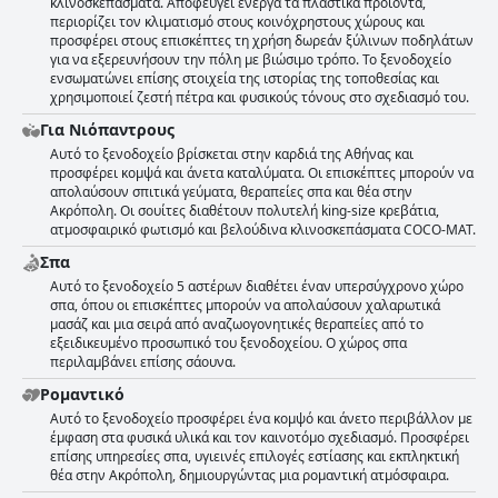
κλινοσκεπάσματα. Αποφεύγει ενεργά τα πλαστικά προϊόντα,
συνιστώμενη εμπειρία σε ένα boutique ξενοδοχείο.
περιορίζει τον κλιματισμό στους κοινόχρηστους χώρους και
προσφέρει στους επισκέπτες τη χρήση δωρεάν ξύλινων ποδηλάτων
για να εξερευνήσουν την πόλη με βιώσιμο τρόπο. Το ξενοδοχείο
ενσωματώνει επίσης στοιχεία της ιστορίας της τοποθεσίας και
χρησιμοποιεί ζεστή πέτρα και φυσικούς τόνους στο σχεδιασμό του.
Για Νιόπαντρους
Αυτό το ξενοδοχείο βρίσκεται στην καρδιά της Αθήνας και
προσφέρει κομψά και άνετα καταλύματα. Οι επισκέπτες μπορούν να
απολαύσουν σπιτικά γεύματα, θεραπείες σπα και θέα στην
Ακρόπολη. Οι σουίτες διαθέτουν πολυτελή king-size κρεβάτια,
ατμοσφαιρικό φωτισμό και βελούδινα κλινοσκεπάσματα COCO-MAT.
Σπα
Αυτό το ξενοδοχείο 5 αστέρων διαθέτει έναν υπερσύγχρονο χώρο
σπα, όπου οι επισκέπτες μπορούν να απολαύσουν χαλαρωτικά
μασάζ και μια σειρά από αναζωογονητικές θεραπείες από το
εξειδικευμένο προσωπικό του ξενοδοχείου. Ο χώρος σπα
περιλαμβάνει επίσης σάουνα.
Ρομαντικό
Αυτό το ξενοδοχείο προσφέρει ένα κομψό και άνετο περιβάλλον με
έμφαση στα φυσικά υλικά και τον καινοτόμο σχεδιασμό. Προσφέρει
επίσης υπηρεσίες σπα, υγιεινές επιλογές εστίασης και εκπληκτική
θέα στην Ακρόπολη, δημιουργώντας μια ρομαντική ατμόσφαιρα.