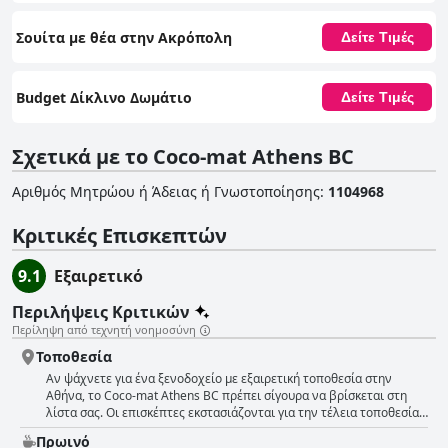
Σουίτα με θέα στην Ακρόπολη
Δείτε Τιμές
Budget Δίκλινο Δωμάτιο
Δείτε Τιμές
Σχετικά με το Coco-mat Athens BC
Αριθμός Μητρώου ή Άδειας ή Γνωστοποίησης
:
1104968
Κριτικές Επισκεπτών
9.1
Εξαιρετικό
Περιλήψεις Κριτικών
Περίληψη από τεχνητή νοημοσύνη
Τοποθεσία
Αν ψάχνετε για ένα ξενοδοχείο με εξαιρετική τοποθεσία στην
Αθήνα, το Coco-mat Athens BC πρέπει σίγουρα να βρίσκεται στη
λίστα σας. Οι επισκέπτες εκστασιάζονται για την τέλεια τοποθεσία,
ενώ κάποιοι λένε ακόμη ότι δεν θα μπορούσατε να βρείτε καλύτερη
Πρωινό
τοποθεσία. Βρίσκεται ακριβώς απέναντι από το Μουσείο της