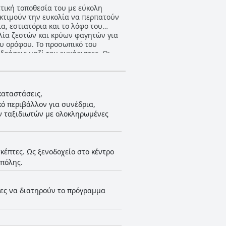
ετική τοποθεσία του με εύκολη
εκτιμούν την ευκολία να περπατούν
α, εστιατόρια και το λόφο του
ιλία ζεστών και κρύων φαγητών για
ου ορόφου. Το προσωπικό του
ιδράσεις μαζί του ευχάριστες. Οι
ίο όροφο, είναι επίσης καλά
τικά. Ενώ ορισμένοι επισκέπτες
ματα, συνολικά το ξενοδοχείο είναι
καταστάσεις,
ό περιβάλλον για συνέδρια,
ών ταξιδιωτών με ολοκληρωμένες
κέπτες. Ως ξενοδοχείο στο κέντρο
 πόλης.
τες να διατηρούν το πρόγραμμα