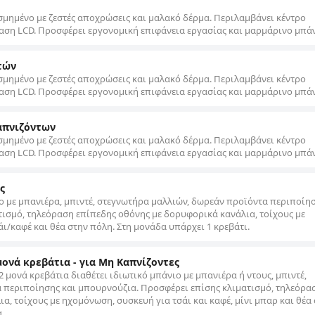
σμημένο με ζεστές αποχρώσεις και μαλακό δέρμα. Περιλαμβάνει κέντρο
αση LCD. Προσφέρει εργονομική επιφάνεια εργασίας και μαρμάρινο μπάν
τών
σμημένο με ζεστές αποχρώσεις και μαλακό δέρμα. Περιλαμβάνει κέντρο
αση LCD. Προσφέρει εργονομική επιφάνεια εργασίας και μαρμάρινο μπάν
απνιζόντων
σμημένο με ζεστές αποχρώσεις και μαλακό δέρμα. Περιλαμβάνει κέντρο
αση LCD. Προσφέρει εργονομική επιφάνεια εργασίας και μαρμάρινο μπάν
ς
ιο με μπανιέρα, μπιντέ, στεγνωτήρα μαλλιών, δωρεάν προϊόντα περιποίησ
τισμό, τηλεόραση επίπεδης οθόνης με δορυφορικά κανάλια, τοίχους με
ι/καφέ και θέα στην πόλη. Στη μονάδα υπάρχει 1 κρεβάτι.
μονά κρεβάτια - για Μη Καπνίζοντες
 μονά κρεβάτια διαθέτει ιδιωτικό μπάνιο με μπανιέρα ή ντους, μπιντέ,
 περιποίησης και μπουρνούζια. Προσφέρει επίσης κλιματισμό, τηλεόρα
, τοίχους με ηχομόνωση, συσκευή για τσάι και καφέ, μίνι μπαρ και θέα
.