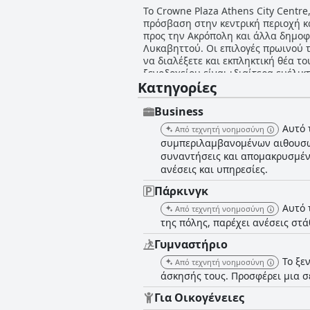
Το Crowne Plaza Athens City Centre
πρόσβαση στην κεντρική περιοχή κα
προς την Ακρόπολη και άλλα δημοφι
Λυκαβηττού. Οι επιλογές πρωινού τ
να διαλέξετε και εκπληκτική θέα 
ξενοδοχείου είναι ιδιαίτερα ευέλικ
Κατηγορίες
εγκαταστάσεις του ξενοδοχείου, συ
συντηρημένες και ιδανικές για οικο
σημείωσαν μικρές ατέλειες, όπως ο
Business
εξαιρετικό και συγκρίσιμο με ξενοδ
Αυτό 
Από τεχνητή νοημοσύνη
συμπεριλαμβανομένων αιθουσών
συναντήσεις και απομακρυσμένη
ανέσεις και υπηρεσίες.
Πάρκινγκ
Αυτό 
Από τεχνητή νοημοσύνη
της πόλης, παρέχει ανέσεις στ
Γυμναστήριο
Το ξε
Από τεχνητή νοημοσύνη
άσκησής τους. Προσφέρει μια σ
Για Οικογένειες