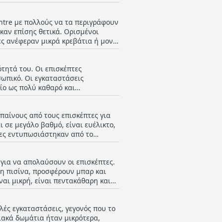
ωρα μπάνια. Ορισμένοι επισκέπτες
μάτια έλαβαν θετικές κριτικές για
entre με πολλούς να τα περιγράφουν
καν επίσης θετικά. Ορισμένοι
ες ανέφεραν μικρά κρεβάτια ή μονά
υθμίσεις ύπνου στο ξενοδοχείο.
ότητά του. Οι επισκέπτες
ωπικό. Οι εγκαταστάσεις
είο ως πολύ καθαρό και
θαρτο ντους ή σκονισμένες
ισμένοι επισκέπτες σημειώνουν ότι
επαίνους από τους επισκέπτες για
καθαρά, συνολικά το ξενοδοχείο
 σε μεγάλο βαθμό, είναι ευέλικτο,
 Γερμανία και οι ΗΠΑ, αναφέρουν
πτες εντυπωσιάστηκαν από το
να εύχονται να μπορούσαν να τους
 με τους επισκέπτες να αναφέρουν
 για να απολαύσουν οι επισκέπτες.
ξενοδοχείου έλαβε επίσης επαίνους
νη πισίνα, προσφέρουν μπαρ και
πικό καλά εκπαιδευμένο, η
αι μικρή, είναι πεντακάθαρη και
χαρητήρια δόθηκαν στον Γιάννη, τη
ελευταίο όροφο, που περιλαμβάνει
γα μικροπροβλήματα, οι επισκέπτες
ρεί να είναι ενοχλητική. Ωστόσο,
ώντας τη διαμονή τους ευχάριστη.
λλές εγκαταστάσεις, γεγονός που το
η αγαπημένη τους παροχή,
ειακά δωμάτια ήταν μικρότερα,
ετε υπόψη ότι η πισίνα στον