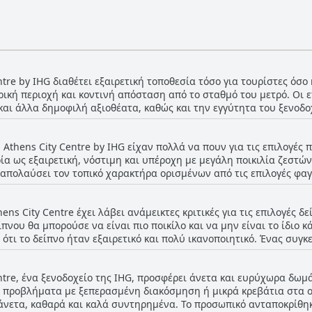
ntre by IHG διαθέτει εξαιρετική τοποθεσία τόσο για τουρίστες όσο 
ική περιοχή και κοντινή απόσταση από το σταθμό του μετρό. Οι ε
αι άλλα δημοφιλή αξιοθέατα, καθώς και την εγγύτητα του ξενοδοχ
οχείο απέχει περίπου 30 λεπτά από το αεροδρόμιο με αυτοκίνητο 
ρόμους. Η τοποθεσία είναι επίσης ιδανική για τους συμμετέχοντ
 Athens City Centre by IHG είχαν πολλά να πουν για τις επιλογές 
ντινή απόσταση με τα πόδια από το συνεδριακό κέντρο και τον χώρ
ία ως εξαιρετική, νόστιμη και υπέροχη με μεγάλη ποικιλία ζεστώ
ία λίγο μακριά από το κέντρο της πόλης, οι περισσότεροι εκτίμησ
ν απολαύσει τον τοπικό χαρακτήρα ορισμένων από τις επιλογές φα
. Το πρωινό και η τοποθεσία έλαβαν υψηλή βαθμολογία, ενώ πολλ
 εκπληκτική θέα του λόφου του Λυκαβηττού από την αίθουσα πρωιν
ιρετική" ή "σε πολύ καλή τοποθεσία". Συνολικά, η τοποθεσία του 
ει ότι το πρωινό είναι πολύ καλό για να του αντισταθούν, με φρέ
πτεται την Αθήνα.
ens City Centre έχει λάβει ανάμεικτες κριτικές για τις επιλογές δ
οι θεώρησαν ότι ο μπουφές πρωινού ήταν υπερτιμημένος, οι περι
ίπνου θα μπορούσε να είναι πιο ποικίλο και να μην είναι το ίδιο 
ν καθαριότητα και τη συνολική σταθερή ποιότητα του ξενοδοχείου
 ότι το δείπνο ήταν εξαιρετικό και πολύ ικανοποιητικό. Ένας συγ
του καφέ στο πρωινό, οι επισκέπτες γενικά συμφωνούν ότι οι επι
ου περιλάμβανε δείπνο, το οποίο περιελάμβανε ορεκτικό, κυρίως 
ς διαμονής σας σε αυτό το ξενοδοχείο.
σκέπτες σημείωσαν ότι το ξενοδοχείο χρειάζεται βελτιώσεις όσον
entre, ένα ξενοδοχείο της IHG, προσφέρει άνετα και ευρύχωρα δω
. Παρά τις ανάμεικτες αυτές απόψεις, το πρωινό στο ξενοδοχείο έλ
 προβλήματα με ξεπερασμένη διακόσμηση ή μικρά κρεβάτια στα ο
ίο θεωρήθηκε φτηνό και απαίσιο από ορισμένους επισκέπτες. Αξίζε
άνετα, καθαρά και καλά συντηρημένα. Το προσωπικό ανταποκρίθη
μετά τις 10 μ.μ.