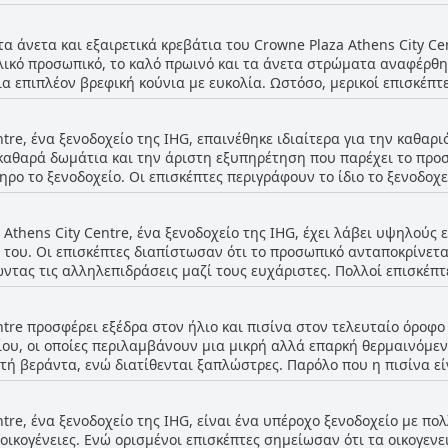
ήτριες. Πολλοί σημείωσαν επίσης τα άνετα κρεβάτια και τα ευρύχ
θαριότητα ή τη δυσλειτουργία των ανέσεων, αλλά συνολικά τα δω
τα άνετα και εξαιρετικά κρεβάτια του Crowne Plaza Athens City C
ους.
ιλικό προσωπικό, το καλό πρωινό και τα άνετα στρώματα αναφέρθη
ια επιπλέον βρεφική κούνια με ευκολία. Ωστόσο, μερικοί επισκέπτ
ικά όμως, οι επισκέπτες έμειναν ευχαριστημένοι από τις άνετες ρ
ntre, ένα ξενοδοχείο της IHG, επαινέθηκε ιδιαίτερα για την καθαρι
καθαρά δωμάτια και την άριστη εξυπηρέτηση που παρέχει το προσ
ρο το ξενοδοχείο. Οι επισκέπτες περιγράφουν το ίδιο το ξενοδοχ
σκέπτες αναφέρουν μικροπροβλήματα καθαριότητας, όπως ένα ακά
εται να είναι λιγότερο συνηθισμένα από τα θετικά σχόλια. Ενώ ορ
Athens City Centre, ένα ξενοδοχείο της IHG, έχει λάβει υψηλούς 
ται ανακαίνιση ή ότι τα μηχανήματα του γυμναστηρίου δεν ήταν 
του. Οι επισκέπτες διαπίστωσαν ότι το προσωπικό ανταποκρίνεται
του. Σχολιαστές από διάφορες χώρες, όπως η Γαλλία, η Ελλάδα, η
τώντας τις αλληλεπιδράσεις μαζί τους ευχάριστες. Πολλοί επισκέ
ενοδοχείου ως χαρακτηριστικό που ξεχωρίζει.
ιρετική εξυπηρετικότητα του προσωπικού, με ορισμένους μάλιστα 
αστέρια. Ο μπουφές πρωινού του ξενοδοχείου επαινέθηκε επίσης
ntre προσφέρει εξέδρα στον ήλιο και πισίνα στον τελευταίο όροφο
υ παρείχε το φιλικό προσωπικό. Το προσωπικό καθαριότητας του 
ίου, οι οποίες περιλαμβάνουν μια μικρή αλλά επαρκή θερμαινόμε
. Ενώ ορισμένοι επισκέπτες σημείωσαν ότι δεν ήταν όλο το προσω
τή βεράντα, ενώ διατίθενται ξαπλώστρες. Παρόλο που η πισίνα είν
ν εξυπηρετικό, επαγγελματικό και αποτελεσματικό. Ιδιαίτερα συγ
τα παιδιά. Ορισμένοι επισκέπτες διαπίστωσαν ότι ο χώρος στον τ
 για την ευγενική και εξυπηρετική εξυπηρέτησή τους. Παρά τα λί
για το ξενοδοχείο και η έλλειψη ξαπλώστρων και ναυαγοσώστη μπο
rowne Plaza Athens City Centre ήταν συνολικά εξαιρετικό, καθιστ
ntre, ένα ξενοδοχείο της IHG, είναι ένα υπέροχο ξενοδοχείο με πο
ισίνα στον τελευταίο όροφο και ορισμένοι διαπίστωσαν ότι είναι 
 οικογένειες. Ενώ ορισμένοι επισκέπτες σημείωσαν ότι τα οικογεν
ια να χαλαρώσετε μετά από μια μέρα εξερεύνησης της πόλης. Λάβ