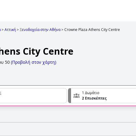
α
>
Αττική
>
Ξενοδοχεία στην Αθήνα
>
Crowne Plaza Athens City Centre
hens City Centre
υ 50
(
Προβολή στον χάρτη
)
ς
1 Δωμάτιο
2 Επισκέπτες