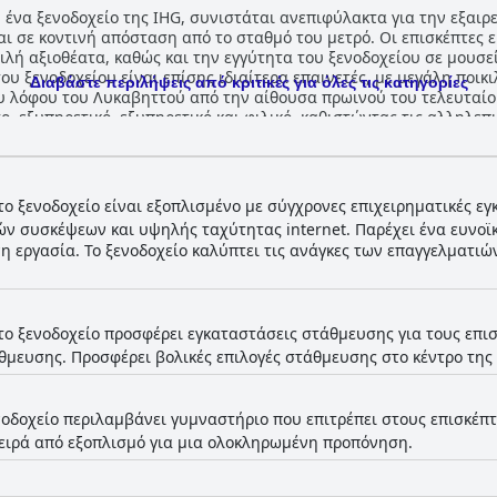
, ένα ξενοδοχείο της IHG, συνιστάται ανεπιφύλακτα για την εξαιρ
ι σε κοντινή απόσταση από το σταθμό του μετρό. Οι επισκέπτες 
λή αξιοθέατα, καθώς και την εγγύτητα του ξενοδοχείου σε μουσεί
ου ξενοδοχείου είναι επίσης ιδιαίτερα επαινετές, με μεγάλη ποικ
Διαβάστε περιλήψεις από κριτικές για όλες τις κατηγορίες
του λόφου του Λυκαβηττού από την αίθουσα πρωινού του τελευταί
το, εξυπηρετικό, εξυπηρετικό και φιλικό, καθιστώντας τις αλληλεπ
μπεριλαμβανομένης της ξαπλώστρας και της πισίνας στον τελευτα
γένειες. Τα άνετα και εξαιρετικά κρεβάτια αναφέρονται επίσης θε
ι περιορισμένες επιλογές στάθμευσης που κοστίζουν επιπλέον χρή
οχείο 5 αστέρων.
το ξενοδοχείο είναι εξοπλισμένο με σύγχρονες επιχειρηματικές εγ
 συσκέψεων και υψηλής ταχύτητας internet. Παρέχει ένα ευνοϊκ
 εργασία. Το ξενοδοχείο καλύπτει τις ανάγκες των επαγγελματι
το ξενοδοχείο προσφέρει εγκαταστάσεις στάθμευσης για τους επισ
άθμευσης. Προσφέρει βολικές επιλογές στάθμευσης στο κέντρο της
νοδοχείο περιλαμβάνει γυμναστήριο που επιτρέπει στους επισκέπ
ειρά από εξοπλισμό για μια ολοκληρωμένη προπόνηση.