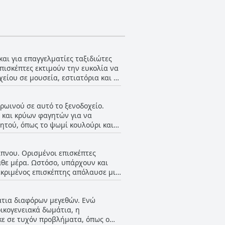
και για επαγγελματίες ταξιδιώτες
πισκέπτες εκτιμούν την ευκολία να
είου σε μουσεία, εστιατόρια και το
ή ταξί και υπάρχει άφθονος δωρεάν
ες σε συνέδρια ή συνέδρια, καθώς
πρωινού σε αυτό το ξενοδοχείο.
ο του συνεδρίου. Ενώ ορισμένοι
ν και κρύων φαγητών για να
αν την ευκολία του σταθμού του
γητού, όπως το ψωμί κουλούρι και
οί επισκέπτες χαρακτήρισαν την
ού του τελευταίου ορόφου.
ξενοδοχείου είναι ένα σαφές
σκους χυμούς και δημητριακά
είπνου. Ορισμένοι επισκέπτες
σσότεροι επισκέπτες είχαν καλές
κάθε μέρα. Ωστόσο, υπάρχουν και
. Παρά τα λίγα παράπονα σχετικά με
κεκριμένος επισκέπτης απόλαυσε μια
λογές πρωινού αξίζουν να
πιάτο, επιδόρπιο και μη
 αφορά την ποικιλία και τις
μάτια διαφόρων μεγεθών. Ενώ
αβε αρνητικές κριτικές μαζί με το
ικογενειακά δωμάτια, η
ι να σημειωθεί ότι δεν υπάρχει
κε σε τυχόν προβλήματα, όπως ο