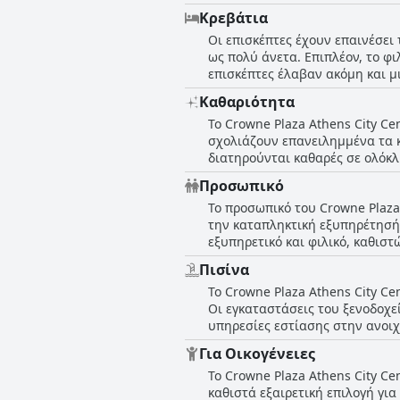
θόρυβος από τις κοντινές γενν
Κρεβάτια
ανέφεραν προβλήματα με την κα
Οι επισκέπτες έχουν επαινέσει 
τις εγκαταστάσεις και το στυλ τ
ως πολύ άνετα. Επιπλέον, το φ
επισκέπτες έλαβαν ακόμη και μ
κρεβάτια αντί για διπλά. Συνολ
Καθαριότητα
Το Crowne Plaza Athens City Ce
σχολιάζουν επανειλημμένα τα 
διατηρούνται καθαρές σε ολόκλη
τακτοποιημένο. Ορισμένοι επι
Προσωπικό
επιφάνειες. Ωστόσο, αυτά φαίν
Το προσωπικό του Crowne Plaza 
τα δωμάτια μπορεί να χρειάζον
την καταπληκτική εξυπηρέτησή 
ξεχωρίζει για την καθαριότητά 
εξυπηρετικό και φιλικό, καθισ
σταθερά την καθαριότητα του ξ
επίπεδο ευγένειας και την εξα
Πισίνα
δώσουν περισσότερα από πέντε 
Το Crowne Plaza Athens City Ce
την εξαιρετική εξυπηρέτηση πο
Οι εγκαταστάσεις του ξενοδοχε
για την εξαιρετική δουλειά του
υπηρεσίες εστίασης στην ανοιχ
πλειοψηφία τους βρήκε ότι ήτα
ιδανική για να πλατσουρίζουν 
Μίνα, τη Δέσποινα και τον Άλεξ
Για Οικογένειες
την πισίνα, είναι πολύ μικρός 
βρήκαν ότι το προσωπικό του C
Το Crowne Plaza Athens City Ce
οι οικογένειες λάτρεψαν την π
καθιστά εξαιρετική επιλογή για
παρέχοντας ένα ωραίο σημείο γ