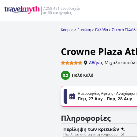
7,258,491 ξενοδοχεία
σε 60 κατηγορίες
Κόσμος
>
Ευρώπη
>
Ελλάδα
>
Στερεά Ελλάδ
Crowne Plaza At
Αθήνα
,
Μιχαλακοπούλο
Πολύ Καλό
8.2
Ημερομηνίες Άφιξης - Αναχώρηση
Πέμ, 27 Αυγ - Παρ, 28 Αυγ
Πληροφορίες
Περίληψη των κριτικών
Περίληψη από τεχνητή νοημοσύνη