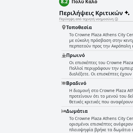
8.2
Πολύ Καλό
Περιλήψεις Κριτικών
Περίληψη από τεχνητή νοημοσύνη
Τοποθεσία
Το Crowne Plaza Athens City Ce
με εύκολη πρόσβαση στην κεντρ
περπατούν προς την Ακρόπολη κ
λόφο του Λυκαβηττού. Το ξενοδ
Πρωινό
χώρος στάθμευσης στους γύρω δ
Οι επισκέπτες του Crowne Plaza
το ξενοδοχείο βρίσκεται σε κο
Πολλοί περιγράφουν την εμπειρ
επισκέπτες βρήκαν την τοποθεσ
διαλέξετε. Οι επισκέπτες έχου
μετρό και το ήσυχο περιβάλλον
το τοπικό τυρί, καθώς και την
τοποθεσία του ξενοδοχείου "εξα
Βραδινό
Ορισμένοι επισκέπτες έχουν βρ
πλεονέκτημα για όποιον επισκέ
Η διαμονή στο Crowne Plaza Ath
υψηλής ποιότητας. Ενώ ορισμέν
προτείνουν ότι το μενού του δε
εμπειρίες με το προσωπικό, τη
θετικές κριτικές που αναφέρουν
την επανάληψη ή την ποιότητα 
προσφορά από το booking.com π
δοκιμάσετε κατά τη διάρκεια τη
Δωμάτια
αλκοολούχο ποτό. Ορισμένοι επι
Το Crowne Plaza Athens City C
επιλογές του μενού του δείπνου
ορισμένοι επισκέπτες ανέφεραν
δείπνο του εστιατορίου, το οπο
πλειοψηφία βρήκε τα δωμάτια 
υπηρεσία παραγγελίας φαγητού 