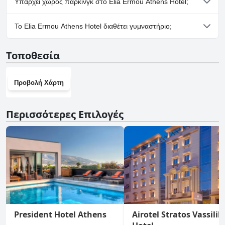
Υπάρχει χώρος πάρκινγκ στο Elia Ermou Athens Hotel;
Ναι, υπάρχουν εγκαταστάσεις πάρκινγκ στο Elia Ermou Athens
Το Elia Ermou Athens Hotel διαθέτει γυμναστήριο;
Hotel.
Ναι, το Elia Ermou Athens Hotel διαθέτει γυμναστήριο.
Τοποθεσία
Προβολή Χάρτη
Περισσότερες Επιλογές
President Hotel Athens
Airotel Stratos Vassilik