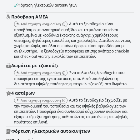
ξενοδοχείο, από την καθαριότητα μέχρι το check-in. Συνολικά, οι
Φόρτιση ηλεκτρικών αυτοκινήτων
επισκέπτες περιγράφουν το προσωπικό ως επαγγελματικό, προσεκτικό
και φιλόξενο.
Πρόσβαση ΑΜΕΑ
Αυτό το ξενοδοχείο είναι
Από τεχνητή νοημοσύνη
προσβάσιμο με αναπηρικό αμαξίδιο και τα μπάνια του είναι
εξοπλισμένα με κορδόνια έκτακτης ανάγκης, χαμηλότερους
νιπτήρες, ψηλότερες τουαλέτες και χειρολαβές. Διατίθενται ντους
χωρίς κατώφλι, και όλοι οι επάνω όροφοι είναι προσβάσιμοι με
ανελκυστήρα. Το ξενοδοχείο προσφέρει επίσης ανέπαφο check-in
και check-out για την ευκολία των επισκεπτών.
Δωμάτια με τζακούζι
Ένα πολυτελές ξενοδοχείο που
Από τεχνητή νοημοσύνη
προσφέρει επίσης εγκαταστάσεις σπα. Αυτό υποδηλώνει τη
δυνατότητα υψηλής ποιότητας εμπειριών τζακούζι στο δωμάτιο.
4 αστέρων
Αυτό το ξενοδοχείο ξεχωρίζει με
Από τεχνητή νοημοσύνη
την προνομιακή του τοποθεσία και τις υψηλές βαθμολογίες των
επισκεπτών. Προσφέρει ένα συνδυασμό σύγχρονων ανέσεων και
εξαιρετικής εξυπηρέτησης, καθιστώντας το μια άνετη και υψηλής
ποιότητας επιλογή.
Φόρτιση ηλεκτρικών αυτοκινήτων