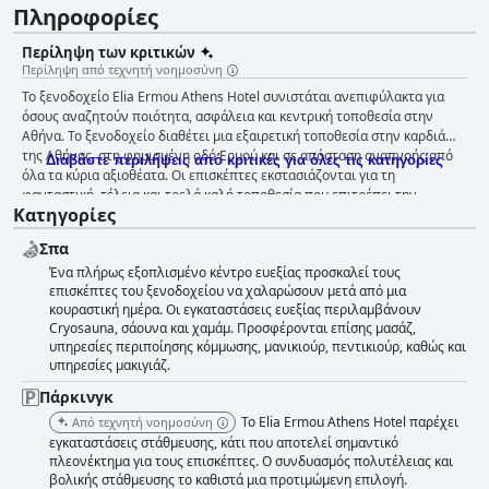
Πληροφορίες
Περίληψη των κριτικών
Περίληψη από τεχνητή νοημοσύνη
Το ξενοδοχείο Elia Ermou Athens Hotel συνιστάται ανεπιφύλακτα για
όσους αναζητούν ποιότητα, ασφάλεια και κεντρική τοποθεσία στην
Αθήνα. Το ξενοδοχείο διαθέτει μια εξαιρετική τοποθεσία στην καρδιά
της Αθήνας, στη φημισμένη οδό Ερμού και σε απόσταση αναπνοής από
Διαβάστε περιλήψεις από κριτικές για όλες τις κατηγορίες
όλα τα κύρια αξιοθέατα. Οι επισκέπτες εκστασιάζονται για τη
φανταστική, τέλεια και τρελά καλή τοποθεσία που επιτρέπει την
Κατηγορίες
απόσταση με τα πόδια από όλα τα αξιοθέατα και τις γνωστές γειτονιές
όπως η Πλάκα και το Ψυρρή. Το εστιατόριο και τα δωμάτια του
Σπα
ξενοδοχείου προσφέρουν θέα στην Ακρόπολη, κάνοντας τη διαμονή
Ένα πλήρως εξοπλισμένο κέντρο ευεξίας προσκαλεί τους
ακόμα πιο απολαυστική. Το πρωινό στο Elia Ermou Athens Hotel έχει
επισκέπτες του ξενοδοχείου να χαλαρώσουν μετά από μια
λάβει πολλές θετικές κριτικές από τους επισκέπτες, με πολλούς να
κουραστική ημέρα. Οι εγκαταστάσεις ευεξίας περιλαμβάνουν
επαινούν τη μεγάλη ποικιλία και τη γεύση του πρωινού, το οποίο
Cryosauna, σάουνα και χαμάμ. Προσφέρονται επίσης μασάζ,
σερβιριζόταν καθημερινά στο εστιατόριο στον τελευταίο όροφο με
υπηρεσίες περιποίησης κόμμωσης, μανικιούρ, πεντικιούρ, καθώς και
εκπληκτική θέα στην Ακρόπολη. Τα δωμάτια είναι ευρύχωρα, όμορφα
υπηρεσίες μακιγιάζ.
σχεδιασμένα και άρτια εξοπλισμένα με άνετα κρεβάτια και πολυτελείς
ανέσεις. Οι επισκέπτες μπορούν να απολαύσουν εξαιρετική θέα στην
Πάρκινγκ
Ακρόπολη από ορισμένα δωμάτια και μπαλκόνια. Το προσωπικό είναι
Το Elia Ermou Athens Hotel παρέχει
Από τεχνητή νοημοσύνη
φιλικό και εξυπηρετικό και το ξενοδοχείο είναι εξαιρετικά καθαρό. Παρά
εγκαταστάσεις στάθμευσης, κάτι που αποτελεί σημαντικό
τις λίγες αρνητικές εμπειρίες, οι επισκέπτες έχουν σταθερά θετικά
πλεονέκτημα για τους επισκέπτες. Ο συνδυασμός πολυτέλειας και
σχόλια για τις υπηρεσίες που παρέχει το προσωπικό σε όλο το
βολικής στάθμευσης το καθιστά μια προτιμώμενη επιλογή.