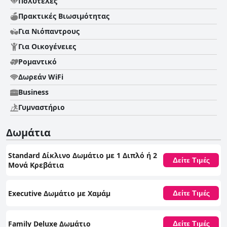
Πολυτελές
Πρακτικές Bιωσιμότητας
Για Νιόπαντρους
Για Οικογένειες
Ρομαντικό
Δωρεάν WiFi
Business
Γυμναστήριο
Δωμάτια
Standard Δίκλινο Δωμάτιο με 1 Διπλό ή 2
Δείτε Τιμές
Μονά Κρεβάτια
Executive Δωμάτιο με Χαμάμ
Δείτε Τιμές
Family Deluxe Δωμάτιο
Δείτε Τιμές