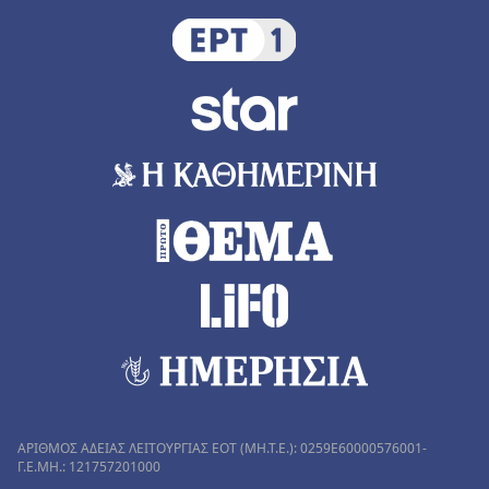
ΑΡΙΘΜΟΣ ΑΔΕΙΑΣ ΛΕΙΤΟΥΡΓΙΑΣ ΕΟΤ (MH.T.E.): 0259Ε60000576001-
Γ.Ε.ΜΗ.: 121757201000