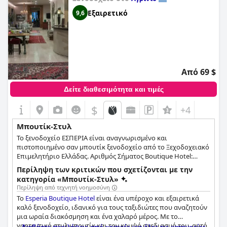
Εξαιρετικό
9,6
Από 69 $
Δείτε διαθεσιμότητα και τιμές
$
+4
Μπουτίκ-Στυλ
To ξενοδοχείο ΕΣΠΕΡΙΑ είναι αναγνωρισμένο και
πιστοποιημένο σαν μπουτίκ ξενοδοχείο από το Ξεχοδοχειακό
Επιμελητήριο Ελλάδας. Αριθμός Σήματος Boutique Hotel:
3023510119
Περίληψη των κριτικών που σχετίζονται με την
κατηγορία «Μπουτίκ-Στυλ»
Περίληψη από τεχνητή νοημοσύνη
Το
Esperia Boutique Hotel
είναι ένα υπέροχο και εξαιρετικά
καλό ξενοδοχείο, ιδανικό για τους ταξιδιώτες που αναζητούν
μια ωραία διακόσμηση και ένα χαλαρό μέρος. Με το
γοητευτικό στυλ μπουτίκ και τον κομψό σχεδιασμό του, αυτό