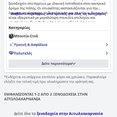
ξενοδοχείο στο Αγρίνιο με ιδανική τοποθεσία στον κεντρικό
δρόμο της πόλης. Οι επισκέπτες εκστασιάζονται για την
όμορφη ατμόσφαιρα, τη διακόσμηση και το κτίριο. Το πρωινό
Διαβάστε περιλήψεις από κριτικές για όλες τις κατηγορίες
είναι εξαιρετικό με μεγαλύτερη ποικιλία επιλογών και
γευστική κουζίνα. Τα δωμάτια είναι καθαρά, ήσυχα και
όμορφα διακοσμημένα με άνετα κρεβάτια και εξαιρετικές
Κατηγορίες
υπηρεσίες καθαρισμού. Το ξενοδοχείο είναι ελκυστικό, άνετο
Μπουτίκ-Στυλ
και τα πάντα είναι άψογα, μέχρι και την παραμικρή
λεπτομέρεια. Το προσωπικό είναι εξαιρετικό με ζεστή και
Υγιεινή & Ασφάλεια
φιλόξενη φιλοξενία, ευγενικό, πραγματικά εξυπηρετικό και
εξυπηρετικό. Συνολικά, οι επισκέπτες βρήκαν ότι το
Marpessa
Πολυτελές
Hotel & Spa
είναι ένα σύγχρονο, άνετο και τέλειο μέρος για να
μείνετε ενώ εξερευνάτε την περιοχή.
Δείτε περισσότερα
*Ενδέχεται να υπάρχουν επιπλέον φόροι και χρεώσεις. Παρακαλούμε
ελέγξτε την τελική τιμή πριν ολοκληρώσετε την κράτησή σας.
ΕΜΦΑΝΙΖΟΝΤΑΙ 1-2 ΑΠΟ 2 ΞΕΝΟΔΟΧΕΙΑ ΣΤΗΝ
ΑΙΤΩΛΟΑΚΑΡΝΑΝΙΑ
Δείτε όλα τα
ξενοδοχεία στην Αιτωλοακαρνανία