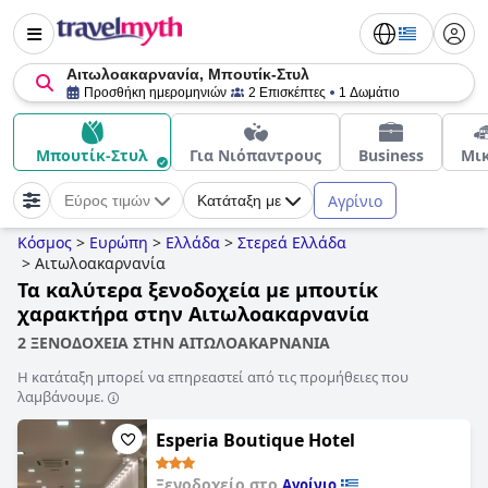
Αιτωλοακαρνανία, Μπουτίκ-Στυλ
Προσθήκη ημερομηνιών
2 Επισκέπτες
1 Δωμάτιο
Μπουτίκ-Στυλ
Για Νιόπαντρους
Business
Μι
Αγρίνιο
Εύρος τιμών
Κατάταξη με
Κόσμος
>
Ευρώπη
>
Ελλάδα
>
Στερεά Ελλάδα
>
Αιτωλοακαρνανία
Τα καλύτερα ξενοδοχεία με μπουτίκ
χαρακτήρα στην Αιτωλοακαρνανία
2 ΞΕΝΟΔΟΧΕΙΑ ΣΤΗΝ ΑΙΤΩΛΟΑΚΑΡΝΑΝΙΑ
Η κατάταξη μπορεί να επηρεαστεί από τις προμήθειες που
λαμβάνουμε.
Esperia Boutique Hotel
Ξενοδοχείο στο
Αγρίνιο