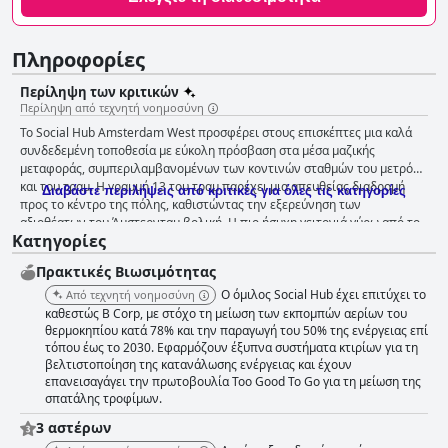
Πληροφορίες
Περίληψη των κριτικών
Περίληψη από τεχνητή νοημοσύνη
Το Social Hub Amsterdam West προσφέρει στους επισκέπτες μια καλά
συνδεδεμένη τοποθεσία με εύκολη πρόσβαση στα μέσα μαζικής
μεταφοράς, συμπεριλαμβανομένων των κοντινών σταθμών του μετρό
και του τραμ. Η γραμμή 13 του τραμ παρέχει μια απευθείας διαδρομή
Διαβάστε περιλήψεις από κριτικές για όλες τις κατηγορίες
προς το κέντρο της πόλης, καθιστώντας την εξερεύνηση των
αξιοθέατων του Άμστερνταμ βολική. Η πιο ήσυχη γειτονιά γύρω από το
Κατηγορίες
ξενοδοχείο προσφέρει μια χαλαρή ατμόσφαιρα, ενισχυμένη από
σύγχρονες εγκαταστάσεις, όπως ενοικιάσεις ποδηλάτων και ζωντανούς
Πρακτικές Bιωσιμότητας
κοινόχρηστους χώρους. Η εγγύτητα του ξενοδοχείου με τις
συγκοινωνιακές συνδέσεις διασφαλίζει ότι όλα τα μέρη του Άμστερνταμ
Ο όμιλος Social Hub έχει επιτύχει το
Από τεχνητή νοημοσύνη
είναι εύκολα προσβάσιμα. Η εμπειρία πρωινού στο The Social Hub
καθεστώς B Corp, με στόχο τη μείωση των εκπομπών αερίων του
Amsterdam West γενικά λαμβάνει θετικά σχόλια, επαινείται για τις
θερμοκηπίου κατά 78% και την παραγωγή του 50% της ενέργειας επί
τόπου έως το 2030. Εφαρμόζουν έξυπνα συστήματα κτιρίων για τη
πλούσιες και ποικίλες επιλογές του, συμπεριλαμβανομένων φρέσκων
βελτιστοποίηση της κατανάλωσης ενέργειας και έχουν
φρούτων, κρουασάν, αυγών και μπέικον. Το εξαιρετικό προσωπικό
επανεισαγάγει την πρωτοβουλία Too Good To Go για τη μείωση της
πρωινού και μια χαλαρή ατμόσφαιρα ενισχύουν περαιτέρω την
σπατάλης τροφίμων.
εμπειρία. Ωστόσο, ορισμένοι επισκέπτες θεώρησαν ότι το πρωινό ήταν
υπερτιμημένο με περιορισμένες επιλογές για vegans και περιστασιακά
3 αστέρων
προβλήματα με τον ανεφοδιασμό και την ποιότητα των τροφίμων. Οι