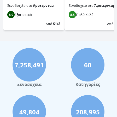
Ξενοδοχείο
στο
Άμστερνταμ
Ξενοδοχείο
στο
Άμστερνταμ
Εξαιρετικό
Πολύ Καλό
8.9
8.5
Από
$143
Από
$
7,258,491
60
Ξενοδοχεία
Κατηγορίες
49,804
208,995