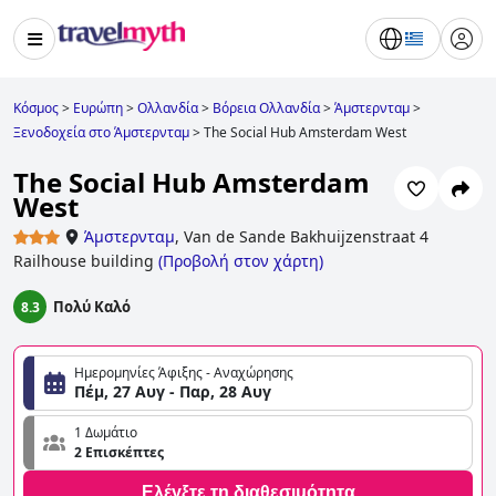
Κόσμος
>
Ευρώπη
>
Ολλανδία
>
Βόρεια Ολλανδία
>
Άμστερνταμ
>
Ξενοδοχεία στο Άμστερνταμ
>
The Social Hub Amsterdam West
The Social Hub Amsterdam
West
Άμστερνταμ
,
Van de Sande Bakhuijzenstraat 4
Railhouse building
(
Προβολή στον χάρτη
)
Πολύ Καλό
8.3
Ημερομηνίες Άφιξης - Αναχώρησης
Πέμ, 27 Αυγ - Παρ, 28 Αυγ
1 Δωμάτιο
2 Επισκέπτες
Ελέγξτε τη διαθεσιμότητα