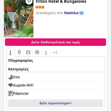
Triton Hotel & Bungalows
Ξενοδοχείο στο
Ναύπλιο
0,0
Δείτε διαθεσιμότητα και τιμές
$
+4
Πληροφορίες
Κατηγορίες
Σπα
Δωρεάν WiFi
Πάρκινγκ
Δείτε περισσότερα