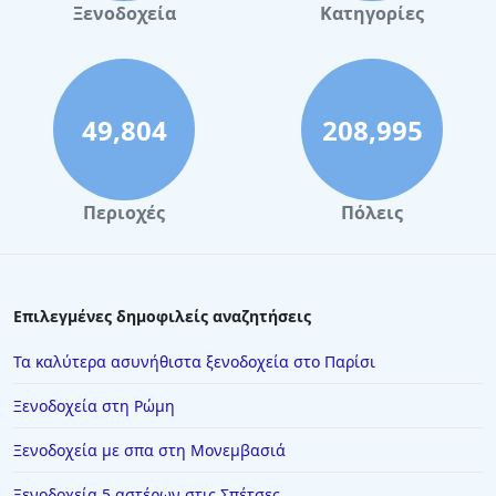
Ξενοδοχεία με σπα στον Βόλο
Ξενοδοχεία
Κατηγορίες
Ξενοδοχεία με σπα στα Τρίκαλα
Ξενοδοχεία με σπα στην Ήπειρο
Ξενοδοχεία με σπα στη Σαντορίνη
49,804
208,995
Ξενοδοχεία με σπα στη Ζάκυνθο
Περιοχές
Πόλεις
Επιλεγμένες δημοφιλείς αναζητήσεις
Τα καλύτερα ασυνήθιστα ξενοδοχεία στο Παρίσι
Ξενοδοχεία στη Ρώμη
Ξενοδοχεία με σπα στη Μονεμβασιά
Ξενοδοχεία 5 αστέρων στις Σπέτσες