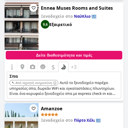
αφεθείτε πλήρως χωρίς να ανησυχείτε για επιπλέον χρεώσεις.
Αν και ορισμένοι επισκέπτες ανέφεραν ότι αισθάνθηκαν ότι
Ennea Muses Rooms and Suites
πιέστηκαν να αγοράσουν πρόσθετες υπηρεσίες, η συνολική
Ξενοδοχείο στο
ποιότητα και το επίπεδο υγιεινής του σπα έχει συγκριθεί με
Ναύπλιο
εγκαταστάσεις υψηλών προδιαγραφών, όπως το
Εξαιρετικό
9,6
Intercontinental στο Λος Άντζελες. Όσον αφορά το φαγητό, δεν
υπήρξαν συγκεκριμένα σχόλια, αλλά μπορούμε να
υποθέσουμε ότι ανταποκρίνεται στο ίδιο επίπεδο αριστείας.
Δυστυχώς, υπήρχαν κάποια αρνητικά σχόλια που αφορούσαν
τη χρέωση της υπηρεσίας δωματίου για τον καφέ, αλλά αυτό
δεν μειώνει την πολυτελή εμπειρία σπα που προσφέρεται σε
Δείτε διαθεσιμότητα και τιμές
αυτό το θέρετρο.
$
+3
Σπα
Αυτό το ξενοδοχείο παρέχει
Από τεχνητή νοημοσύνη
υπηρεσίες σπα, δωρεάν WiFi και εγκαταστάσεις πλυντηρίων.
Είναι ένα κορυφαίο ξενοδοχείο σπα με express check-in και
check-out, δωμάτια μη καπνιζόντων και κήπο.
Amanzoe
Ξενοδοχείο στο
Πόρτο Χέλι