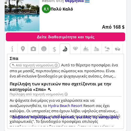
Resort στη
Θερμησία
Πολύ Καλό
8,1
Από 168 $
Δείτε διαθεσιμότητα και τιμές
$
Σπα
Αυτό το θέρετρο προσφέρει ένα
Από τεχνητή νοημοσύνη
σπα με μασάζ, περιποιήσεις σώματος και προσώπου. Είναι
ένα all-inclusive ξενοδοχείο με ψυχαγωγικές ανέσεις, όπως
εξωτερικά γήπεδα τένις και εξωτερική πισίνα.
Περίληψη των κριτικών που σχετίζονται με την
κατηγορία «Σπα»
Περίληψη από τεχνητή νοημοσύνη
Αν ψάχνετε ένα μέρος για να χαλαρώσετε και να
αναζωογονηθείτε, το
Hydra Beach Resort
Resort σας έχει
καλύψει. Οι υπηρεσίες σπα έχουν λάβει υψηλούς επαίνους
από τους επισκέπτες, με πολλούς να τις χαρακτηρίζουν "πολύ
Διαβάστε περιλήψεις από κριτικές για όλες τις κατηγορίες
χαλαρωτικές". Το ξενοδοχείο προσφέρει επιλογές
προπληρωμής για τις θεραπείες σπα, ώστε να μπορείτε να