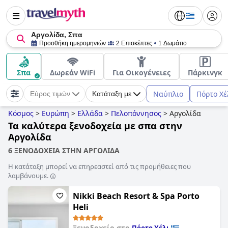
Αργολίδα, Σπα
Προσθήκη ημερομηνιών
2 Επισκέπτες
1 Δωμάτιο
Σπα
Δωρεάν WiFi
Για Οικογένειες
Πάρκινγκ
Ναύπλιο
Πόρτο Χέ
Εύρος τιμών
Κατάταξη με
Κόσμος
>
Ευρώπη
>
Ελλάδα
>
Πελοπόννησος
>
Αργολίδα
Τα καλύτερα ξενοδοχεία με σπα στην
Αργολίδα
6 ΞΕΝΟΔΟΧΕΙΑ ΣΤΗΝ ΑΡΓΟΛΙΔΑ
Η κατάταξη μπορεί να επηρεαστεί από τις προμήθειες που
λαμβάνουμε.
Nikki Beach Resort & Spa Porto
Heli
Ξενοδοχείο στο