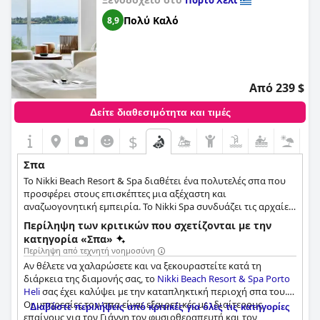
Πόρτο Χέλι
Πολύ Καλό
8,9
Από 239 $
Δείτε διαθεσιμότητα και τιμές
$
Σπα
Το Nikki Beach Resort & Spa διαθέτει ένα πολυτελές σπα που
προσφέρει στους επισκέπτες μια αξέχαστη και
αναζωογονητική εμπειρία. Το Nikki Spa συνδυάζει τις αρχαίες
ελληνικές θεραπείες μασάζ, τις ιδέες του υγιεινού τρόπου
Περίληψη των κριτικών που σχετίζονται με την
ζωής του Ιπποκράτη και τον πιο σύγχρονο εξοπλισμό σπα για
κατηγορία «Σπα»
να δημιουργήσει μια πραγματικά μοναδική εμπειρία. Το σπα
Περίληψη από τεχνητή νοημοσύνη
διαθέτει δύο ατομικές αίθουσες θεραπείας και μία καμπίνα
Αν θέλετε να χαλαρώσετε και να ξεκουραστείτε κατά τη
για ζευγάρια και αντλεί επιρροές από δοκιμασμένες μεθόδους
διάρκεια της διαμονής σας, το
Nikki Beach Resort & Spa Porto
και σπάνια βιολογικά ελληνικά συστατικά υψηλής ποιότητας.
Heli
σας έχει καλύψει με την καταπληκτική περιοχή σπα του.
Είτε χρειάζεστε λίγη σόλο χαλάρωση είτε ένα κατάλυμα για
Οι υπηρεσίες του σπα είναι εξαιρετικές με ιδιαίτερους
Διαβάστε περιλήψεις από κριτικές για όλες τις κατηγορίες
ζευγάρια, το Nikki Beach Resort & Spa έχει κάτι να σας
επαίνους για τον Γιάννη τον φυσιοθεραπευτή και τον