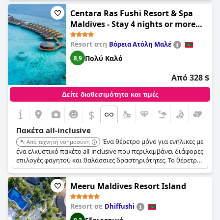
ισορροπημένες διακοπές για όλους τους τύπους ταξιδιωτών.
Centara Ras Fushi Resort & Spa
Maldives - Stay 4 nights or more
and enjoy 40 percent off Speedboat
Resort στη
Βόρεια Ατόλη Μαλέ
transfers, valid for stays from 6
Apr to 30 Sep 2026
Πολύ Καλό
8,9
Από 328 $
Δείτε διαθεσιμότητα και τιμές
$
Πακέτα all-inclusive
Ένα θέρετρο μόνο για ενήλικες με
Από τεχνητή νοημοσύνη
ένα ελκυστικό πακέτο all-inclusive που περιλαμβάνει διάφορες
επιλογές φαγητού και θαλάσσιες δραστηριότητες. Το θέρετρο
είναι σχεδιασμένο για ζευγάρια και νεόνυμφους,
προσφέροντας μια γαλήνια και ρομαντική απόδραση, με
Meeru Maldives Resort Island
έκπτωση στις μεταφορές για μεγαλύτερες διαμονές.
Resort σε
Dhiffushi