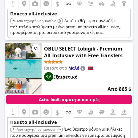
$
συνιστούν ανεπιφύλακτα το premium all inclusive πακέτο στο
Adaaran Prestige Vadoo - Adults Only Premium All Inclusive με
Πακέτα all-inclusive
δωρεάν μεταφορές -15 λεπτά μακριά από το Male.
Αυτό το θέρετρο συνδυάζει
Από τεχνητή νοημοσύνη
πολυτελή καταλύματα με ένα premium πακέτο all-inclusive,
προσφέροντας μια σειρά από γαστρονομικές και
ψυχαγωγικές δραστηριότητες. Με δωρεάν μεταφορές,
εξασφαλίζει μια εμπειρία χωρίς προβλήματα, επιτρέποντας
OBLU SELECT Lobigili - Premium
στους επισκέπτες να επικεντρωθούν στη χαλάρωση και την
απόλαυση.
All-Inclusive with Free Transfers
Resort στο
Μαλέ
Εξαιρετικό
9,6
Από 865 $
Δείτε διαθεσιμότητα και τιμές
$
Πακέτα all-inclusive
Ένα θέρετρο μόνο για ενήλικες
Από τεχνητή νοημοσύνη
που προσφέρει μια premium all-inclusive εμπειρία με έμφαση