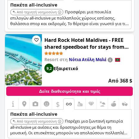
αποτελώντας μια υπέροχη all-inclusive εμπειρία.
Πακέτα all-inclusive
Προσφέρει μια ποικιλία
Από τεχνητή νοημοσύνη
επιλογών all-inclusive με πολλαπλούς χώρους εστίασης,
θαλάσσια σπορ και εκδρομές. Το θέρετρο είναι γνωστό για τις
όμορφες παραλίες του και τις ποικίλες δραστηριότητες, που
καλύπτουν τόσο τη χαλάρωση όσο και την περιπέτεια.
Hard Rock Hotel Maldives - FREE
shared speedboat for stays from
01st Mar to 31st Oct 2026
Resort στη
Νότια Ατόλη Μαλέ
Εξαιρετικό
9,2
Από 368 $
Δείτε διαθεσιμότητα και τιμές
$
Πακέτα all-inclusive
Παρέχει μια ζωντανή εμπειρία
Από τεχνητή νοημοσύνη
all-inclusive με ανέσεις και δραστηριότητες με θέμα τη
μουσική. Οι επισκέπτες μπορούν να απολαύσουν πολλαπλές
επιλογές φαγητού, μια ζωντανή σκηνή πισίνας και πρόσβαση