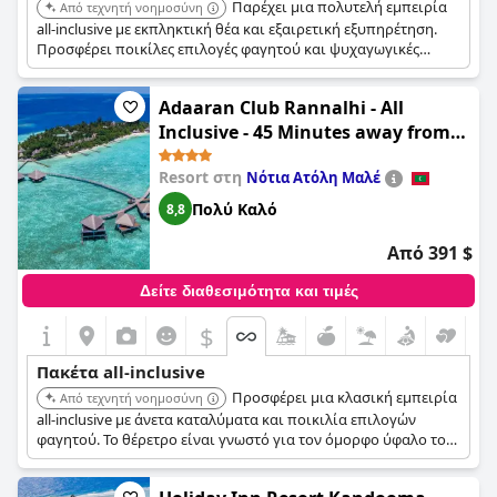
Παρέχει μια πολυτελή εμπειρία
Από τεχνητή νοημοσύνη
all-inclusive με εκπληκτική θέα και εξαιρετική εξυπηρέτηση.
Προσφέρει ποικίλες επιλογές φαγητού και ψυχαγωγικές
εγκαταστάσεις, καθιστώντας το ιδανικό για αξέχαστες
διακοπές.
Adaaran Club Rannalhi - All
Inclusive - 45 Minutes away from
Male by Speedboat
Resort στη
Νότια Ατόλη Μαλέ
Πολύ Καλό
8,8
Από 391 $
Δείτε διαθεσιμότητα και τιμές
$
+5
Πακέτα all-inclusive
Προσφέρει μια κλασική εμπειρία
Από τεχνητή νοημοσύνη
all-inclusive με άνετα καταλύματα και ποικιλία επιλογών
φαγητού. Το θέρετρο είναι γνωστό για τον όμορφο ύφαλο του
και τα θαλάσσια σπορ, εύκολα προσβάσιμα με ταχύπλοο από
το Μαλέ.