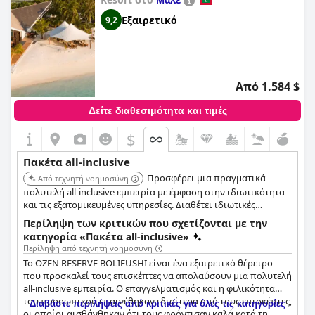
Μαλέ
Εξαιρετικό
9,2
Από 1.584 $
Δείτε διαθεσιμότητα και τιμές
$
Πακέτα all-inclusive
Προσφέρει μια πραγματικά
Από τεχνητή νοημοσύνη
πολυτελή all-inclusive εμπειρία με έμφαση στην ιδιωτικότητα
και τις εξατομικευμένες υπηρεσίες. Διαθέτει ιδιωτικές
περιοχές με πισίνες, επιλογές εκλεκτής κουζίνας και premium
Περίληψη των κριτικών που σχετίζονται με την
ποτά, εξασφαλίζοντας μια εξαιρετική και ξέγνοιαστη διαμονή.
κατηγορία «Πακέτα all-inclusive»
Περίληψη από τεχνητή νοημοσύνη
Το OZEN RESERVE BOLIFUSHI είναι ένα εξαιρετικό θέρετρο
που προσκαλεί τους επισκέπτες να απολαύσουν μια πολυτελή
all-inclusive εμπειρία. Ο επαγγελματισμός και η φιλικότητα
του προσωπικού επαινέθηκαν ιδιαίτερα από τους επισκέπτες,
Διαβάστε περιλήψεις από κριτικές για όλες τις κατηγορίες
οι οποίοι αισθάνθηκαν ότι τους φρόντισαν καλά κατά τη