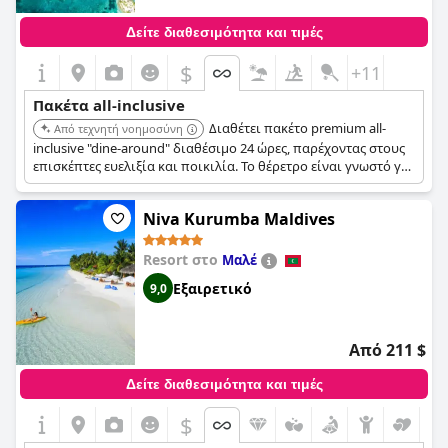
Δείτε διαθεσιμότητα και τιμές
$
+11
Πακέτα all-inclusive
Διαθέτει πακέτο premium all-
Από τεχνητή νοημοσύνη
inclusive "dine-around" διαθέσιμο 24 ώρες, παρέχοντας στους
επισκέπτες ευελιξία και ποικιλία. Το θέρετρο είναι γνωστό για
τις εξαιρετικές συνθήκες για σέρφινγκ και τις όμορφες
παραλίες του, εύκολα προσβάσιμες με ταχύπλοο από το Μαλέ.
Niva Kurumba Maldives
Resort στο
Μαλέ
Εξαιρετικό
9,0
Από 211 $
Δείτε διαθεσιμότητα και τιμές
$