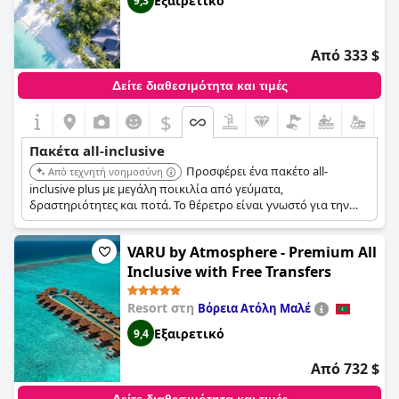
Εξαιρετικό
9,3
Από 333 $
Δείτε διαθεσιμότητα και τιμές
$
Πακέτα all-inclusive
Προσφέρει ένα πακέτο all-
Από τεχνητή νοημοσύνη
inclusive plus με μεγάλη ποικιλία από γεύματα,
δραστηριότητες και ποτά. Το θέρετρο είναι γνωστό για την
όμορφη λιμνοθάλασσα, το snorkeling στον ύφαλο του
ξενοδοχείου και τις διάφορες αθλητικές εγκαταστάσεις,
VARU by Atmosphere - Premium All
προσφέροντας μια ποικίλη και συναρπαστική εμπειρία.
Inclusive with Free Transfers
Resort στη
Βόρεια Ατόλη Μαλέ
Εξαιρετικό
9,4
Από 732 $