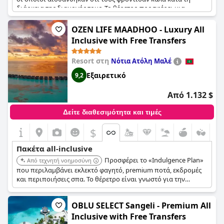
διάρκεια της διαμονής τους. Το θέρετρο προσφέρει μια
ποικίλη επιλογή τροφίμων με εξαιρετικά εστιατόρια,
κάνοντας κάθε γεύμα μια απολαυστική εμπειρία. Το πακέτο
OZEN LIFE MAADHOO - Luxury All
all-inclusive επέτρεψε στους επισκέπτες να απολαύσουν τις
Inclusive with Free Transfers
ανέσεις του θέρετρου χωρίς προβλήματα, όπως η δωρεάν
πρόσβαση σε ορισμένο εξοπλισμό για θαλάσσια σπορ και το
Resort στη
Νότια Ατόλη Μαλέ
γέμισμα του μίνι μπαρ δύο φορές την ημέρα. Για όσους θα
ήθελαν να εξερευνήσουν πέρα από το θέρετρο, η μεταφορά
Εξαιρετικό
9,2
από και προς το αεροδρόμιο περιλαμβάνεται στο πακέτο.
Συνολικά, οι επισκέπτες συνέστησαν ανεπιφύλακτα την
Από 1.132 $
κράτηση του πακέτου all-inclusive, αλλά προειδοποίησαν για
τις επιπλέον χρεώσεις για την υπηρεσία δωματίου, τις
Δείτε διαθεσιμότητα και τιμές
δραστηριότητες και τις θεραπείες σπα, οι οποίες δεν
περιλαμβάνονται στο πακέτο.
$
Πακέτα all-inclusive
Προσφέρει το «Indulgence Plan»
Από τεχνητή νοημοσύνη
που περιλαμβάνει εκλεκτό φαγητό, premium ποτά, εκδρομές
και περιποιήσεις σπα. Το θέρετρο είναι γνωστό για την
εξαιρετική εξυπηρέτηση και τα πολυτελή καταλύματά του,
εξασφαλίζοντας μια αξέχαστη και περιποιητική εμπειρία all-
OBLU SELECT Sangeli - Premium All
inclusive.
Inclusive with Free Transfers