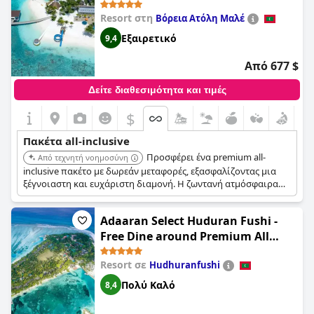
Resort στη
Βόρεια Ατόλη Μαλέ
Εξαιρετικό
9,4
Από 677 $
Δείτε διαθεσιμότητα και τιμές
$
Πακέτα all-inclusive
Προσφέρει ένα premium all-
Από τεχνητή νοημοσύνη
inclusive πακέτο με δωρεάν μεταφορές, εξασφαλίζοντας μια
ξέγνοιαστη και ευχάριστη διαμονή. Η ζωντανή ατμόσφαιρα
του θερέτρου, σε συνδυασμό με τις ποικίλες επιλογές
φαγητού και τις ψυχαγωγικές δραστηριότητες, το καθιστούν
Adaaran Select Huduran Fushi -
μια δημοφιλή επιλογή για ζευγάρια και οικογένειες.
Free Dine around Premium All
Inclusive 24 hours - 30 mins by
Resort σε
Hudhuranfushi
Speedboat
Πολύ Καλό
8,4