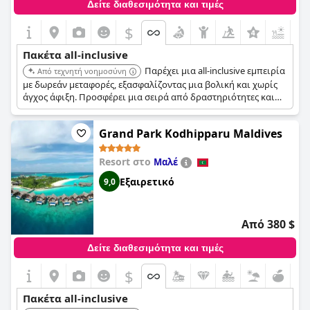
Δείτε διαθεσιμότητα και τιμές
$
+6
Πακέτα all-inclusive
Παρέχει μια all-inclusive εμπειρία
Από τεχνητή νοημοσύνη
με δωρεάν μεταφορές, εξασφαλίζοντας μια βολική και χωρίς
άγχος άφιξη. Προσφέρει μια σειρά από δραστηριότητες και
επιλογές φαγητού, κατάλληλες για οικογένειες και ζευγάρια
που αναζητούν διασκεδαστικές και χαλαρωτικές διακοπές.
Grand Park Kodhipparu Maldives
Resort στο
Μαλέ
Εξαιρετικό
9,0
Από 380 $
Δείτε διαθεσιμότητα και τιμές
$
Πακέτα all-inclusive