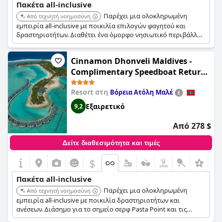
Πακέτα all-inclusive
Παρέχει μια ολοκληρωμένη
Από τεχνητή νοημοσύνη
εμπειρία all-inclusive με ποικιλία επιλογών φαγητού και
δραστηριοτήτων. Διαθέτει ένα όμορφο νησιωτικό περιβάλλον
και εξαιρετική εξυπηρέτηση, κατάλληλο τόσο για οικογένειες
όσο και για ζευγάρια που αναζητούν χαλαρωτικές διακοπές.
Cinnamon Dhonveli Maldives -
Complimentary Speedboat Return
for 2 pax on 7 nights or more stays
Resort στη
Βόρεια Ατόλη Μαλέ
valid to 31 Oct 2027 & up to 2 kids
stay free
Εξαιρετικό
9,2
Από 278 $
Δείτε διαθεσιμότητα και τιμές
$
Πακέτα all-inclusive
Παρέχει μια ολοκληρωμένη
Από τεχνητή νοημοσύνη
εμπειρία all-inclusive με ποικιλία δραστηριοτήτων και
ανέσεων. Διάσημο για το σημείο σερφ Pasta Point και τις
φιλικές προς οικογένειες εγκαταστάσεις, προσφέρει