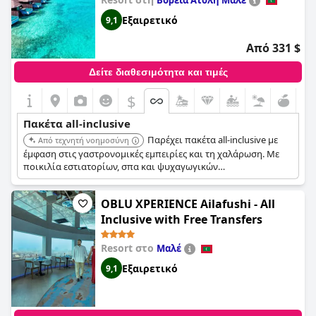
Βόρεια Ατόλη Μαλέ
Εξαιρετικό
9,1
Από 331 $
Δείτε διαθεσιμότητα και τιμές
$
Πακέτα all-inclusive
Παρέχει πακέτα all-inclusive με
Από τεχνητή νοημοσύνη
έμφαση στις γαστρονομικές εμπειρίες και τη χαλάρωση. Με
ποικιλία εστιατορίων, σπα και ψυχαγωγικών
δραστηριοτήτων, το θέρετρο προσφέρει μια πολυτελή και
αναζωογονητική διαμονή.
OBLU XPERIENCE Ailafushi - All
Inclusive with Free Transfers
Resort στο
Μαλέ
Εξαιρετικό
9,1