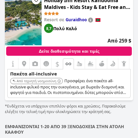
Holiday Inn Resort Kandooma
Maldives - Kids Stay & Eat Free and
Free Roundtrip Speed Boat for a
Resort σε
Guraidhoo
minimum 4 nights stay
Πολύ Καλό
8,7
Από 259 $
Δείτε διαθεσιμότητα και τιμές
$
Πακέτα all-inclusive
Προσφέρει ένα πακέτο all-
Από τεχνητή νοημοσύνη
inclusive φιλικό προς την οικογένεια, με δωρεάν διαμονή και
φαγητό για παιδιά. Οι πιστοποιημένοι δύτες μπορούν επίσης
να απολαύσουν δωρεάν καταδύσεις, καθιστώντας το μια
εξαιρετική επιλογή για οικογένειες και λάτρεις των
*Ενδέχεται να υπάρχουν επιπλέον φόροι και χρεώσεις. Παρακαλούμε
καταδύσεων.
ελέγξτε την τελική τιμή πριν ολοκληρώσετε την κράτησή σας.
ΕΜΦΑΝΙΖΟΝΤΑΙ 1-20 ΑΠΟ 39 ΞΕΝΟΔΟΧΕΙΑ ΣΤΗΝ ΑΤΟΛΗ
ΚΑΑΦΟΥ