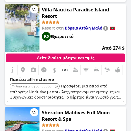
στη Μαρίνα @ CROSSROADS, προσφέροντας μια μοναδική και
Villa Nautica Paradise Island
διασκεδαστική διαμονή.
Resort
Resort στη
Βόρεια Ατόλη Μαλέ
Εξαιρετικό
9,0
Από 274 $
Δείτε διαθεσιμότητα και τιμές
$
Πακέτα all-inclusive
Προσφέρει μια σειρά από
Από τεχνητή νοημοσύνη
επιλογές all-inclusive με ποικίλες γαστρονομικές εμπειρίες και
ψυχαγωγικές δραστηριότητες. Το θέρετρο είναι γνωστό για τις
εκτεταμένες εγκαταστάσεις του, συμπεριλαμβανομένου σπα,
πολλαπλών εστιατορίων και θαλάσσιων σπορ, παρέχοντας
Sheraton Maldives Full Moon
μια ολοκληρωμένη εμπειρία διακοπών.
Resort & Spa
Resort στη