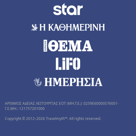
ΑΡΙΘΜΟΣ ΑΔΕΙΑΣ ΛΕΙΤΟΥΡΓΙΑΣ ΕΟΤ (MH.T.E.): 0259Ε60000576001-
Γ.Ε.ΜΗ.: 121757201000
Copyright © 2012–2026 Travelmyth™. All rights reserved.