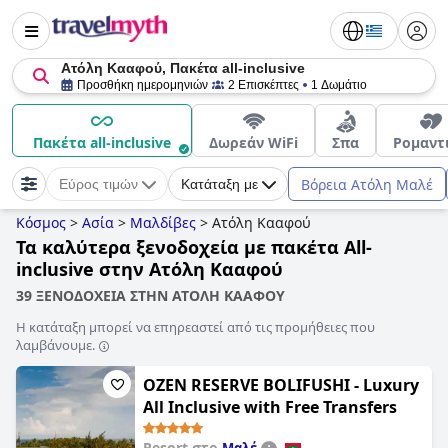
Ατόλη Κααφού, Πακέτα all-inclusive
Προσθήκη ημερομηνιών
2 Επισκέπτες
1 Δωμάτιο
Πακέτα all-inclusive
Δωρεάν WiFi
Σπα
Ρομαντ
Βόρεια Ατόλη Μαλέ
Εύρος τιμών
Κατάταξη με
Κόσμος
>
Ασία
>
Μαλδίβες
>
Ατόλη Κααφού
Τα καλύτερα ξενοδοχεία με πακέτα All-
inclusive στην Ατόλη Κααφού
39 ΞΕΝΟΔΟΧΕΙΑ ΣΤΗΝ ΑΤΟΛΗ ΚΑΑΦΟΥ
Η κατάταξη μπορεί να επηρεαστεί από τις προμήθειες που
λαμβάνουμε.
OZEN RESERVE BOLIFUSHI - Luxury
All Inclusive with Free Transfers
Resort στο