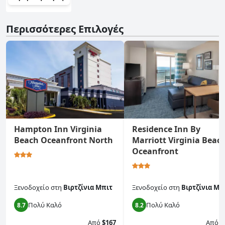
Περισσότερες Επιλογές
Hampton Inn Virginia
Residence Inn By
Beach Oceanfront North
Marriott Virginia Beac
Oceanfront
Ξενοδοχείο
στη
Βιρτζίνια Μπιτ
Ξενοδοχείο
στη
Βιρτζίνια Μπ
Πολύ Καλό
Πολύ Καλό
8.7
8.2
Από
$167
Από
$