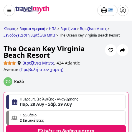
Κόσμος
>
Βόρεια Αμερική
>
ΗΠΑ
>
Βιρτζίνια
>
Βιρτζίνια Μπιτς
>
Ξενοδοχεία στη Βιρτζίνια Μπιτ
>
The Ocean Key Virginia Beach Resort
The Ocean Key Virginia
Beach Resort
Βιρτζίνια Μπιτς
,
424 Atlantic
Avenue
(
Προβολή στον χάρτη
)
Καλό
7.0
Ημερομηνίες Άφιξης - Αναχώρησης
Παρ, 28 Αυγ - Σάβ, 29 Αυγ
1 Δωμάτιο
2 Επισκέπτες
Ελέγξτε τη διαθεσιμότητα