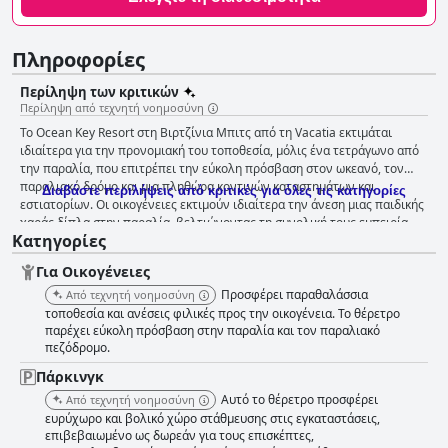
Πληροφορίες
Περίληψη των κριτικών
Περίληψη από τεχνητή νοημοσύνη
Το Ocean Key Resort στη Βιρτζίνια Μπιτς από τη Vacatia εκτιμάται
ιδιαίτερα για την προνομιακή του τοποθεσία, μόλις ένα τετράγωνο από
την παραλία, που επιτρέπει την εύκολη πρόσβαση στον ωκεανό, τον
παραλιακό δρόμο και μια πληθώρα κοντινών καταστημάτων και
Διαβάστε περιλήψεις από κριτικές για όλες τις κατηγορίες
εστιατορίων. Οι οικογένειες εκτιμούν ιδιαίτερα την άνεση μιας παιδικής
χαράς δίπλα στην παραλία, βελτιώνοντας τη συνολική τους εμπειρία
Κατηγορίες
στην παραλία. Το θέρετρο διαθέτει ευρύχωρα και γενικά καλά
συντηρημένα δωμάτια που παρέχουν άφθονο χώρο για φαγητό και
Για Οικογένειες
χαλάρωση. Πολλοί εκτιμούν τις σουίτες με δύο υπνοδωμάτια, οι οποίες
είναι ιδανικές για οικογένειες και την πρόσθετη άνεση των πλήρως
Προσφέρει παραθαλάσσια
Από τεχνητή νοημοσύνη
εξοπλισμένων κουζινών. Παρόλο που η διακόσμηση είναι κάπως
τοποθεσία και ανέσεις φιλικές προς την οικογένεια. Το θέρετρο
ξεπερασμένη και ορισμένα δωμάτια χρειάζονται ανανέωση, το κατάλυμα
παρέχει εύκολη πρόσβαση στην παραλία και τον παραλιακό
πεζόδρομο.
παραμένει σε μεγάλο βαθμό άνετο και φιλόξενο. Σημαντικός έπαινος
δίνεται στο προσωπικό, που φημίζεται για τη φιλικότητα και την
Πάρκινγκ
εξυπηρετικότητά του, δημιουργώντας μια φιλόξενη ατμόσφαιρα από το
Αυτό το θέρετρο προσφέρει
Από τεχνητή νοημοσύνη
check-in έως το check-out. Η καθαριότητα, ωστόσο, φαίνεται να είναι
ευρύχωρο και βολικό χώρο στάθμευσης στις εγκαταστάσεις,
ασυνεπής. Ενώ οι κοινόχρηστοι χώροι και τα λόμπι είναι καλά
επιβεβαιωμένο ως δωρεάν για τους επισκέπτες,
συντηρημένοι, υπάρχουν επαναλαμβανόμενα προβλήματα που