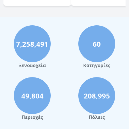
7,258,491
60
Ξενοδοχεία
Κατηγορίες
49,804
208,995
Περιοχές
Πόλεις