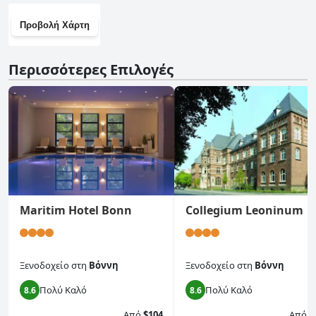
Προβολή Χάρτη
Περισσότερες Επιλογές
Maritim Hotel Bonn
Collegium Leoninum
Ξενοδοχείο
στη
Βόννη
Ξενοδοχείο
στη
Βόννη
Πολύ Καλό
Πολύ Καλό
8.6
8.6
Από
$104
Από
$