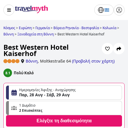
Κόσμος
>
Ευρώπη
>
Γερμανία
>
Βόρεια Ρηνανία - Βεστφαλία
>
Κολωνία
>
Βόννη
>
Ξενοδοχεία στη Βόννη
>
Best Western Hotel Kaiserhof
Best Western Hotel
Kaiserhof
Βόννη
,
Moltkestraße 64
(
Προβολή στον χάρτη
)
Πολύ Καλό
8.1
Ημερομηνίες Άφιξης - Αναχώρησης
Παρ, 28 Αυγ - Σάβ, 29 Αυγ
1 Δωμάτιο
2 Επισκέπτες
Ελέγξτε τη διαθεσιμότητα