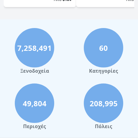
7,258,491
60
Ξενοδοχεία
Κατηγορίες
49,804
208,995
Περιοχές
Πόλεις