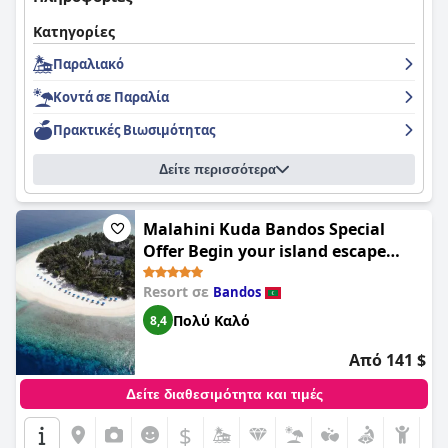
Κατηγορίες
Παραλιακό
Κοντά σε Παραλία
Πρακτικές Bιωσιμότητας
Δείτε περισσότερα
Malahini Kuda Bandos Special
Offer Begin your island escape
with ease airport pick up and
Resort σε
Bandos
return by shared speedboat at just
USD 50 per person stays stay untill
Πολύ Καλό
8,4
end October 2026
Από 141 $
Δείτε διαθεσιμότητα και τιμές
$