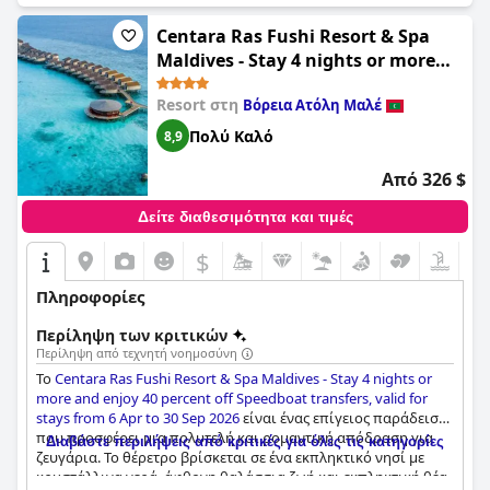
Centara Ras Fushi Resort & Spa
Maldives - Stay 4 nights or more
and enjoy 40 percent off Speedboat
Resort στη
Βόρεια Ατόλη Μαλέ
transfers, valid for stays from 6
Apr to 30 Sep 2026
Πολύ Καλό
8,9
Από 326 $
Δείτε διαθεσιμότητα και τιμές
$
Πληροφορίες
Περίληψη των κριτικών
Περίληψη από τεχνητή νοημοσύνη
Το
Centara Ras Fushi Resort & Spa Maldives - Stay 4 nights or
more and enjoy 40 percent off Speedboat transfers, valid for
stays from 6 Apr to 30 Sep 2026
είναι ένας επίγειος παράδεισος
που προσφέρει μια πολυτελή και ρομαντική απόδραση για
Διαβάστε περιλήψεις από κριτικές για όλες τις κατηγορίες
ζευγάρια. Το θέρετρο βρίσκεται σε ένα εκπληκτικό νησί με
κρυστάλλινα νερά, άφθονη θαλάσσια ζωή και εκπληκτική θέα