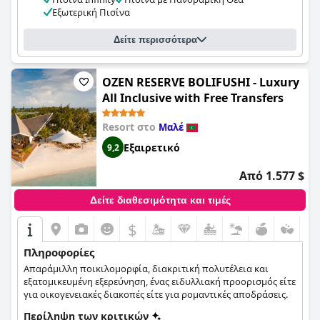
κολύμπι με αναπνευστήρα. Συνολικά, το
COMO Cocoa Island
Εξωτερική Πισίνα
είναι η ιδανική τοποθεσία για όσους αναζητούν μια αξέχαστη
εμπειρία πέντε αστέρων σε ένα πολυτελές και ήσυχο
περιβάλλον.
Δείτε περισσότερα
OZEN RESERVE BOLIFUSHI - Luxury
All Inclusive with Free Transfers
Resort στο
Μαλέ
Εξαιρετικό
9,2
Από 1.577 $
Δείτε διαθεσιμότητα και τιμές
$
Πληροφορίες
Απαράμιλλη ποικιλομορφία, διακριτική πολυτέλεια και
εξατομικευμένη εξερεύνηση, ένας ειδυλλιακή προορισμός είτε
για οικογενειακές διακοπές είτε για ρομαντικές αποδράσεις.
Περίληψη των κριτικών