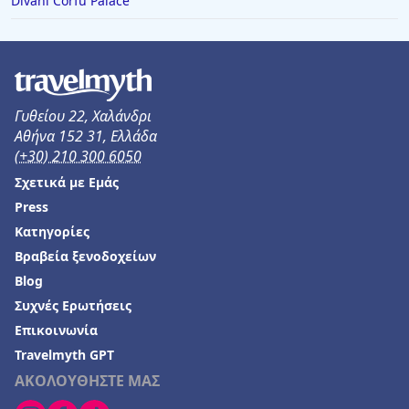
Divani Corfu Palace
Ξενοδοχεία στους Άγιους Θεόδωρους
Ξενοδοχεία στο Ελατοχώρι
Ξενοδοχεία στη Ζανζιβάρη
Ξενοδοχεία στο Μπάνσκο
Γυθείου 22, Χαλάνδρι
Ξενοδοχεία στην Κεραμωτή
Αθήνα 152 31, Ελλάδα
(+30) 210 300 6050
Ξενοδοχεία στη Φλωρεντία
Σχετικά με Εμάς
Ξενοδοχεία στη Λάρνακα
Press
Ξενοδοχεία σε Μαρώνεια
Κατηγορίες
Βραβεία ξενοδοχείων
Blog
Συχνές Ερωτήσεις
Επικοινωνία
Travelmyth GPT
ΑΚΟΛΟΥΘΗΣΤΕ ΜΑΣ