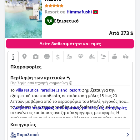
Resort σε
Himmafushi
Εξαιρετικό
9,0
Από 273 $
Δείτε διαθεσιμότητα και τιμές
$
Πληροφορίες
Περίληψη των κριτικών
Περίληψη από τεχνητή νοημοσύνη
Το
Villa Nautica Paradise Island Resort
φημίζεται για την
εξαιρετική του τοποθεσία, σε απόσταση μόλις 15 έως 20
λεπτών με βάρκα από το αεροδρόμιο του Μαλέ, γεγονός που
το καθιστά ιδιαίτερα προσβάσιμο, ιδιαίτερα βολικό για
Διαβάστε περιλήψεις από κριτικές για όλες τις κατηγορίες
οικογένειες και όσους αναζητούν γρήγορες μεταφορές. Η
εκπληκτική φυσική ομορφιά του θέρετρου επαινείται συχνά,
με έμφαση στα παρθένα γαλάζια νερά, τις λευκές αμμώδεις
Κατηγορίες
παραλίες και ένα καταπράσινο, σαν ζούγκλα περιβάλλον. Οι
Παραλιακό
επισκέπτες εκτίμησαν τον συνδυασμό βιλών στην παραλία με