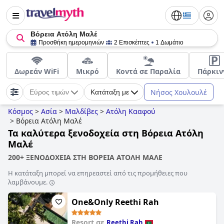
Βόρεια Ατόλη Μαλέ
Προσθήκη ημερομηνιών
2 Επισκέπτες
1 Δωμάτιο
Δωρεάν WiFi
Μικρό
Κοντά σε Παραλία
Πάρκιν
Νήσος Χουλουλέ
Εύρος τιμών
Κατάταξη με
Κόσμος
>
Ασία
>
Μαλδίβες
>
Ατόλη Κααφού
>
Βόρεια Ατόλη Μαλέ
Τα καλύτερα ξενοδοχεία στη Βόρεια Ατόλη
Μαλέ
200+ ΞΕΝΟΔΟΧΕΙΑ ΣΤΗ ΒΟΡΕΙΑ ΑΤΟΛΗ ΜΑΛΕ
Η κατάταξη μπορεί να επηρεαστεί από τις προμήθειες που
λαμβάνουμε.
One&Only Reethi Rah
Resort σε
Reethi Rah