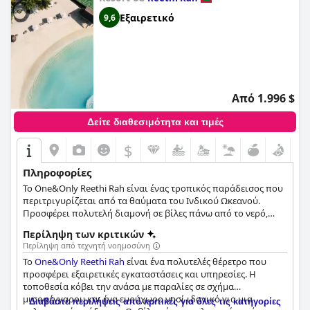
Εξαιρετικό
9,6
Από 1.996 $
Δείτε διαθεσιμότητα και τιμές
$
Πληροφορίες
Το One&Only Reethi Rah είναι ένας τροπικός παράδεισος που
περιτριγυρίζεται από τα θαύματα του Ινδικού Ωκεανού.
Προσφέρει πολυτελή διαμονή σε βίλες πάνω από το νερό,
ιδιωτικότητα και εκπληκτική θέα στις Μαλδίβες, ενώ έχει
Περίληψη των κριτικών
κερδίσει και πολυάριθμα βραβεία για τις εξαιρετικές του
Περίληψη από τεχνητή νοημοσύνη
εγκαταστάσεις και ανέσεις. Οι επισκέπτες μπορούν να
Το
One&Only Reethi Rah
είναι ένα πολυτελές θέρετρο που
αναζωογονηθούν με τις περιποιήσεις σπα και ομορφιάς, να
προσφέρει εξαιρετικές εγκαταστάσεις και υπηρεσίες. Η
περάσουν ατέλειωτες ώρες ξεγνοιασιάς στην αμμώδη
τοποθεσία κόβει την ανάσα με παραλίες σε σχήμα
παραλία, να δειπνήσουν στο εξαιρετικό εστιατόριο ή να
μισοφέγγαρου και ένα ευρύχωρο νησί ιδανικό για μια
επιλέξουν κάποιο θαλάσσιο σπορ ή άλλη δραστηριότητα,
Διαβάστε περιλήψεις από κριτικές για όλες τις κατηγορίες