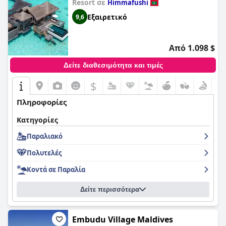
Resort σε
Himmafushi
Εξαιρετικό
9,6
Από 1.098 $
Δείτε διαθεσιμότητα και τιμές
$
Πληροφορίες
Κατηγορίες
Παραλιακό
Πολυτελές
Κοντά σε Παραλία
Δείτε περισσότερα
Embudu Village Maldives