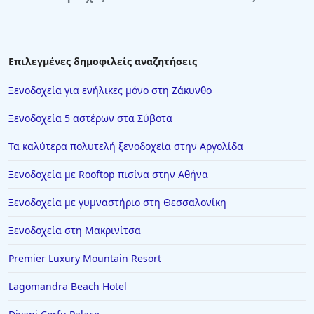
Ξενοδοχεία στο Λιτόχωρο
Ξενοδοχεία στη Λεπτοκαρυά
Ξενοδοχεία στο Γύθειο
Επιλεγμένες δημοφιλείς αναζητήσεις
Ξενοδοχεία στη Φοινικούντα
Ξενοδοχεία για ενήλικες μόνο στη Ζάκυνθο
Ξενοδοχεία στα Ζαγοροχώρια
Ξενοδοχεία 5 αστέρων στα Σύβοτα
Ξενοδοχεία στην Τρίπολη
Τα καλύτερα πολυτελή ξενοδοχεία στην Αργολίδα
Ξενοδοχεία στην Κινέτα
Ξενοδοχεία με Rooftop πισίνα στην Αθήνα
Ξενοδοχεία στην Πέρδικα
Ξενοδοχεία στην Κόνιτσα
Ξενοδοχεία με γυμναστήριο στη Θεσσαλονίκη
Ξενοδοχεία στην Ασπροβάλτα
Ξενοδοχεία στη Μακρινίτσα
Ξενοδοχεία στον Λιμένα Θάσου
Premier Luxury Mountain Resort
Ξενοδοχεία στη Ζαχάρω
Lagomandra Beach Hotel
Ξενοδοχεία στη Νέα Καλλικράτεια