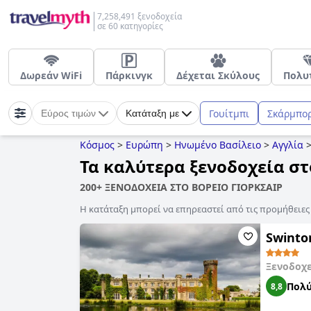
7,258,491 ξενοδοχεία
σε 60 κατηγορίες
Δωρεάν WiFi
Πάρκινγκ
Δέχεται Σκύλους
Πολυ
Γουίτμπι
Σκάρμπο
Εύρος τιμών
Κατάταξη με
Κόσμος
>
Ευρώπη
>
Ηνωμένο Βασίλειο
>
Αγγλία
Τα καλύτερα ξενοδοχεία στ
200+ ΞΕΝΟΔΟΧΕΙΑ ΣΤΟ ΒΟΡΕΙΟ ΓΙΟΡΚΣΑΙΡ
Η κατάταξη μπορεί να επηρεαστεί από τις προμήθειε
Swinto
Ξενοδοχ
Πολύ
8,8