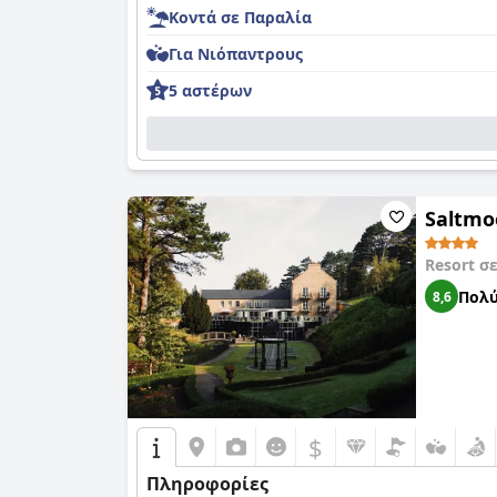
Κοντά σε Παραλία
Για Νιόπαντρους
5 αστέρων
Saltmo
Resort σ
Πολύ
8,6
$
Πληροφορίες