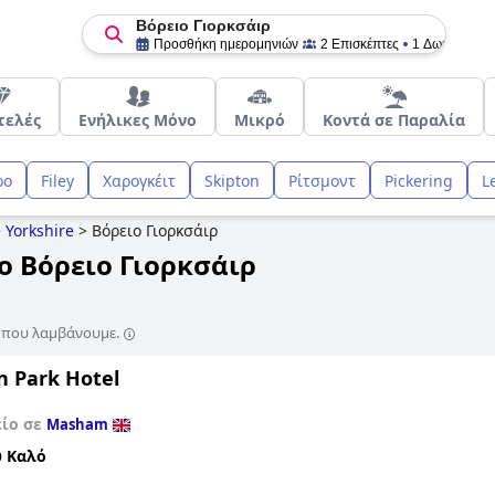
Βόρειο Γιορκσάιρ
Προσθήκη ημερομηνιών
2 Επισκέπτες
1 Δωμάτιο
τελές
Ενήλικες Μόνο
Μικρό
Κοντά σε Παραλία
ρο
Filey
Χαρογκέιτ
Skipton
Ρίτσμοντ
Pickering
L
>
Yorkshire
>
Βόρειο Γιορκσάιρ
ο Βόρειο Γιορκσάιρ
ς που λαμβάνουμε.
n Park Hotel
είο σε
Masham
 Καλό