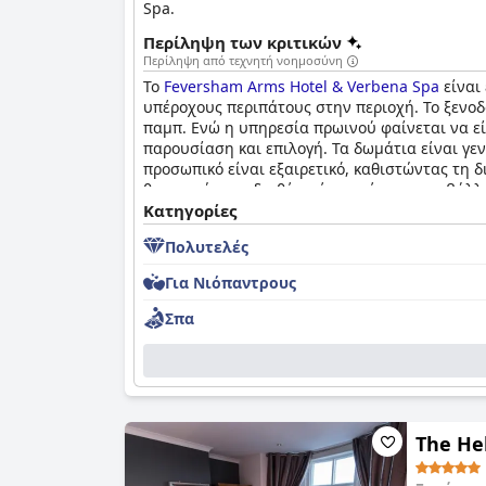
Spa.
Περίληψη των κριτικών
Περίληψη από τεχνητή νοημοσύνη
Το
Feversham Arms Hotel & Verbena Spa
είναι
υπέροχους περιπάτους στην περιοχή. Το ξενοδ
παμπ. Ενώ η υπηρεσία πρωινού φαίνεται να εί
παρουσίαση και επιλογή. Τα δωμάτια είναι γε
προσωπικό είναι εξαιρετικό, καθιστώντας τη 
θεραπειών και διαθέτει ένα υπέροχο περιβάλλ
εξωτερική πισίνα αποτελεί ιδιαίτερο σημείο α
Κατηγορίες
σπα και πισίνα για να ολοκληρώσει τη διακριτ
Πολυτελές
πολυτελές ξενοδοχείο που υπόσχεται στους επ
Για Νιόπαντρους
Σπα
The He