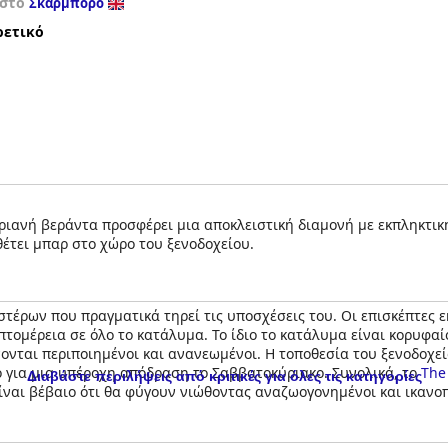
 στο
Σκάρμπορο
ρετικό
οριανή βεράντα προσφέρει μια αποκλειστική διαμονή με εκπληκτικ
θέτει μπαρ στο χώρο του ξενοδοχείου.
αστέρων που πραγματικά τηρεί τις υποσχέσεις του. Οι επισκέπτες ε
τομέρεια σε όλο το κατάλυμα. Το ίδιο το κατάλυμα είναι κορυφαί
ονται περιποιημένοι και ανανεωμένοι. Η τοποθεσία του ξενοδοχε
ο για μια υπέροχη απόδραση το Σαββατοκύριακο. Συνολικά, το
The
Διαβάστε περιλήψεις από κριτικές για όλες τις κατηγορίες
είναι βέβαιο ότι θα φύγουν νιώθοντας αναζωογονημένοι και ικανο