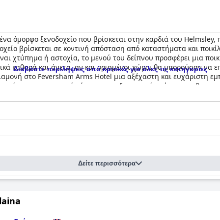
 ένα όμορφο ξενοδοχείο που βρίσκεται στην καρδιά του Helmsley,
οχείο βρίσκεται σε κοντινή απόσταση από καταστήματα και ποικίλε
ναι χτύπημα ή αστοχία, το μενού του δείπνου προσφέρει μια ποικ
νικά καθαρά και άνετα, αν και ορισμένοι χώροι θα μπορούσαν να
Διαβάστε περιλήψεις από κριτικές για όλες τις κατηγορίες
διαμονή στο Feversham Arms Hotel μια αξέχαστη και ευχάριστη εμπ
ον τόσο σε εσωτερικούς όσο και σε εξωτερικούς χώρους με θερμα
ναφοράς για πολλούς επισκέπτες. Το ξενοδοχείο προσφέρει πολυτε
ική πολυτέλεια καθ' όλη τη διάρκεια της διαμονής. Συνολικά, το
Fe
ισκέπτες μια πραγματικά πολυτελή εμπειρία.
Δείτε περισσότερα
laina