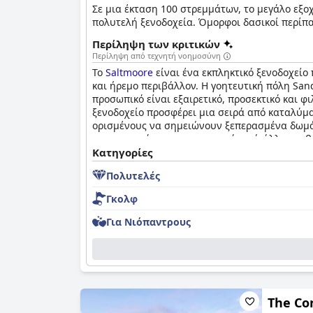
Σε μια έκταση 100 στρεμμάτων, το μεγάλο εξοχ
πολυτελή ξενοδοχεία. Όμορφοι δασικοί περίπα
Περίληψη των κριτικών
Περίληψη από τεχνητή νοημοσύνη
Το
Saltmoore
είναι ένα εκπληκτικό ξενοδοχείο
και ήρεμο περιβάλλον. Η γοητευτική πόλη San
προσωπικό είναι εξαιρετικό, προσεκτικό και φ
ξενοδοχείο προσφέρει μια σειρά από καταλύμα
ορισμένους να σημειώνουν ξεπερασμένα δωμάτι
και την ποιότητα του φαγητού, ενώ άλλοι το β
βρίσκουν τα κρεβάτια εκπληκτικά άνετα, ενώ 
Κατηγορίες
διαμονή με εξαιρετικές εγκαταστάσεις και περ
Πολυτελές
έξοδο με τα κατοικίδια ζώα.
Γκολφ
Για Νιόπαντρους
The Con