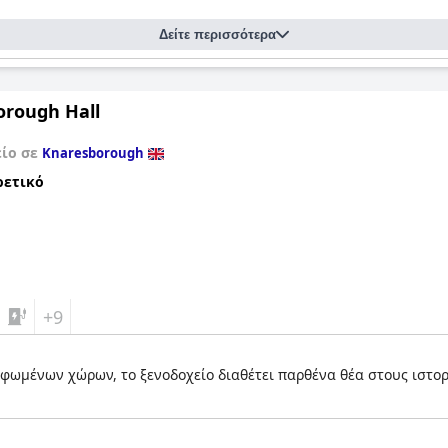
Δείτε περισσότερα
orough Hall
είο σε
Knaresborough
ρετικό
+9
ωμένων χώρων, το ξενοδοχείο διαθέτει παρθένα θέα στους ιστορι