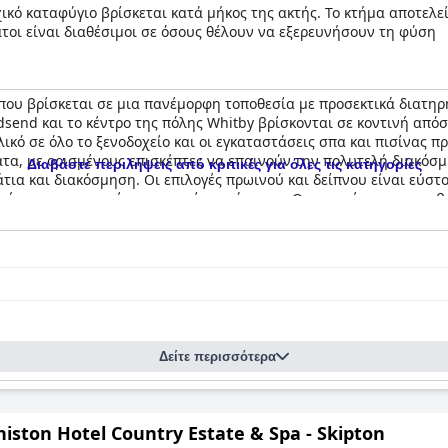
ικό καταφύγιο βρίσκεται κατά μήκος της ακτής. Το κτήμα αποτελείτ
τοι είναι διαθέσιμοι σε όσους θέλουν να εξερευνήσουν τη φύση
 που βρίσκεται σε μια πανέμορφη τοποθεσία με προσεκτικά διατη
dsend και το κέντρο της πόλης Whitby βρίσκονται σε κοντινή από
ιλικό σε όλο το ξενοδοχείο και οι εγκαταστάσεις σπα και πισίνας 
τα, με ορισμένους επισκέπτες να επαινούν την πολυτελή διακόσμ
Διαβάστε περιλήψεις από κριτικές για όλες τις κατηγορίες
α και διακόσμηση. Οι επιλογές πρωινού και δείπνου είναι εύστο
ρήκαν υπερτιμημένο και χωρίς καρύκευμα. Οι κριτικές για τα κρεβ
άλλοι τα βρίσκουν άβολα και χρειάζονται αντικατάσταση. Συνολικ
ιβάλλον, καθιστώντας το μια εξαιρετική επιλογή για μια χαλαρωτ
Δείτε περισσότερα
iston Hotel Country Estate & Spa - Skipton