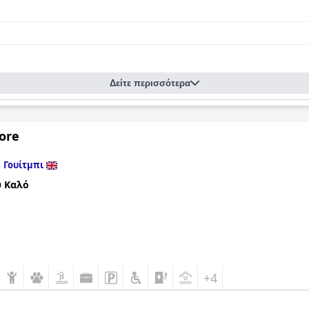
Δείτε περισσότερα
ore
ε
Γουίτμπι
 Καλό
+4