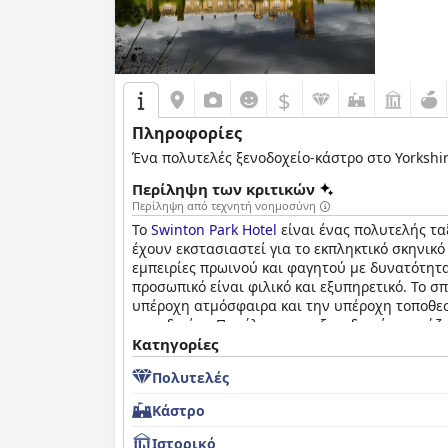
$
Πληροφορίες
Ένα πολυτελές ξενοδοχείο-κάστρο στο Yorkshir
Περίληψη των κριτικών
Περίληψη από τεχνητή νοημοσύνη
Το
Swinton Park Hotel
είναι ένας πολυτελής τα
έχουν εκστασιαστεί για το εκπληκτικό σκηνικό
εμπειρίες πρωινού και φαγητού με δυνατότητα
προσωπικό είναι φιλικό και εξυπηρετικό. Το σπ
υπέροχη ατμόσφαιρα και την υπέροχη τοποθεσ
προσδοκίες. Παρόλο που το ξενοδοχείο χρειάζε
μάλλον πολυτελές μέρος για να μείνετε.
Κατηγορίες
Πολυτελές
Κάστρο
Ιστορικό