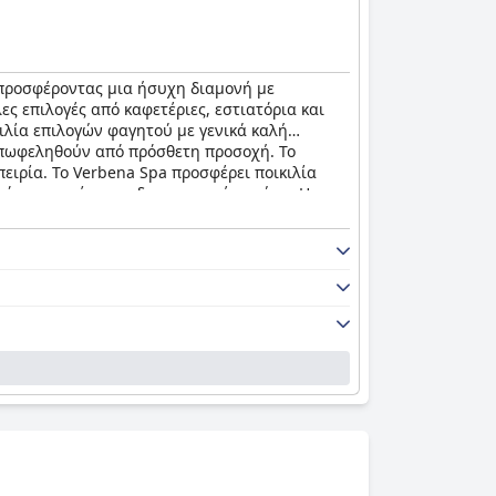
 προσφέροντας μια ήσυχη διαμονή με
ς επιλογές από καφετέριες, εστιατόρια και
ιλία επιλογών φαγητού με γενικά καλή
 επωφεληθούν από πρόσθετη προσοχή. Το
ειρία. Το Verbena Spa προσφέρει ποικιλία
ινόμενη πισίνα και διαμορφωμένο χώρο. Η
λή προϊόντα περιποίησης και ένα εξαιρετικό
versham Arms Hotel & Verbena Spa
είναι ένα