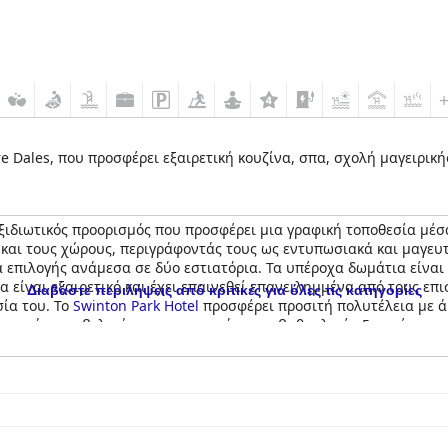
e Dales, που προσφέρει εξαιρετική κουζίνα, σπα, σχολή μαγειρική
ξιδιωτικός προορισμός που προσφέρει μια γραφική τοποθεσία μέσ
 και τους χώρους, περιγράφοντάς τους ως εντυπωσιακά και μαγευτ
 επιλογής ανάμεσα σε δύο εστιατόρια. Τα υπέροχα δωμάτια είναι
α είναι εξαιρετικό και έχει επαινεθεί επανειλημμένα από τους επισ
Διαβάστε περιλήψεις από κριτικές για όλες τις κατηγορίες
ία του. Το
Swinton Park Hotel
προσφέρει προσιτή πολυτέλεια με ά
ται κάποιες βελτιώσεις για να φτάσει σε βαθμολογία 5 αστέρων, ε