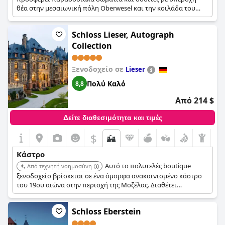
θέα στην μεσαιωνική πόλη Oberwesel και την κοιλάδα του
ποταμού Ρήνου. Οι επισκέπτες μπορούν να απολαύσουν
δημιουργική, διεθνή κουζίνα στους χώρους εστίασης,
Schloss Lieser, Autograph
καθιστώντας το έναν τέλειο συνδυασμό ιστορίας και
γαστρονομίας.
Collection
Ξενοδοχείο σε
Lieser
Πολύ Καλό
8,8
Από 214 $
Δείτε διαθεσιμότητα και τιμές
$
Κάστρο
Αυτό το πολυτελές boutique
Από τεχνητή νοημοσύνη
ξενοδοχείο βρίσκεται σε ένα όμορφα ανακαινισμένο κάστρο
του 19ου αιώνα στην περιοχή της Μοζέλας. Διαθέτει
εντυπωσιακή θέα στον ποταμό Μοζέλα και τους αμπελώνες,
προσφέροντας γκουρμέ κουζίνα και τοπικά κρασιά Riesling
Schloss Eberstein
στο κομψό εστιατόριό του.