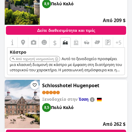
Πολύ Καλό
8,9
Από 209 $
Δείτε διαθεσιμότητα και τιμές
$
+5
Κάστρο
Αυτό το ξενοδοχείο προσφέρει
Από τεχνητή νοημοσύνη
μια κλασική διαμονή σε κάστρο με έμφαση στη διατήρηση του
ιστορικού του χαρακτήρα. Η μεσαιωνική ατμόσφαιρα και η
παραδοσιακή φιλοξενία το καθιστούν μια αξέχαστη εμπειρία.
Schlosshotel Hugenpoet
Ξενοδοχείο στην
Έσση
Πολύ Καλό
8,5
Από 262 $