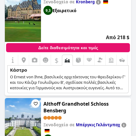
Ξενοδοχείο σε
Kronberg
Εξαιρετικό
9,3
Από 218 $
Δείτε διαθεσιμότητα και τιμές
$
Κάστρο
Ο Ernest von Ihne, βασιλικός αρχιτέκτονας του Φρειδερίκου Γ'
και του Κάιζερ Γουλιέλμου Β', σχεδίασε πολλές βασιλικές
κατοικίες για Γερμανούς και Αυστριακούς ευγενείς. Αυτό το
ξενοδοχείο αποτελεί ένα από τα κορυφαία επιτεύγματά του.
Χτίστηκε γύρω στο 1890, προς τιμήν του αυτοκράτορα
Althoff Grandhotel Schloss
Φρειδερίκου Γ' και της χήρας αυτοκράτειρας Βικτωρίας της
Γερμανίας. Ακριβώς δίπλα στο σπήλαιο της αυτοκράτειρας
Bensberg
είναι μια ειδυλλιακή τοποθεσία για εκδηλώσεις κάτω από τον
ήλιο. Η αίθουσα δεξιώσεων είναι η αγαπημένη των
Ξενοδοχείο σε
Μπέργκις Γκλάντμπαχ
επισκεπτών για γάμους και μεγάλες εκδηλώσεις.