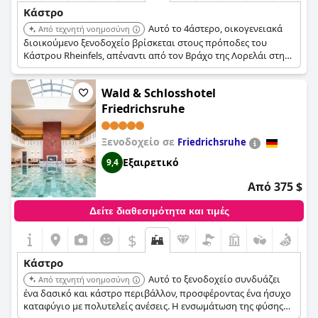
Κάστρο
Αυτό το 4άστερο, οικογενειακά
Από τεχνητή νοημοσύνη
διοικούμενο ξενοδοχείο βρίσκεται στους πρόποδες του
Κάστρου Rheinfels, απέναντι από τον Βράχο της Λορελάι στην
Κοιλάδα του Μέσου Ρήνου. Προσφέρει ποικιλία τύπων
δωματίων, πολλά εστιατόρια στις εγκαταστάσεις και χώρο
Wald & Schlosshotel
σπα με εσωτερική πισίνα και σάουνα.
Friedrichsruhe
Ξενοδοχείο σε
Friedrichsruhe
Εξαιρετικό
9,4
Από 375 $
Δείτε διαθεσιμότητα και τιμές
$
Κάστρο
Αυτό το ξενοδοχείο συνδυάζει
Από τεχνητή νοημοσύνη
ένα δασικό και κάστρο περιβάλλον, προσφέροντας ένα ήσυχο
καταφύγιο με πολυτελείς ανέσεις. Η ενσωμάτωση της φύσης