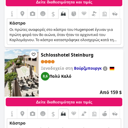
Δείτε διαθεσιμότητα και τιμές
$
Κάστρο
Οι πρώτες αναφορές στο κάστρο του Hugenpoet έγιναν για
πρώτη φορά τον 8ο αιώνα, όταν ήταν το αρχοντικό του
Καρλομάγνου. Το κάστρο καταστράφηκε ολοσχερώς κατά τη
διάρκεια βεντέτας τον 15ο αιώνα και ξαναχτίστηκε κοντά στα
ερείπιά του. Πήρε τη μορφή που έχει σήμερα τον 17ο αιώνα
Schlosshotel Steinburg
και χρησιμοποιήθηκε αρχικά ως ιδιωτική κατοικία και
αργότερα ως προσωρινό μουσείο. Τη δεκαετία του 1950, το
κάστρο μετατράπηκε σε ξενοδοχείο.
Ξενοδοχείο στη
Βούρζμπουργκ
Πολύ Καλό
8,6
Από 159 $
Δείτε διαθεσιμότητα και τιμές
$
Κάστρο