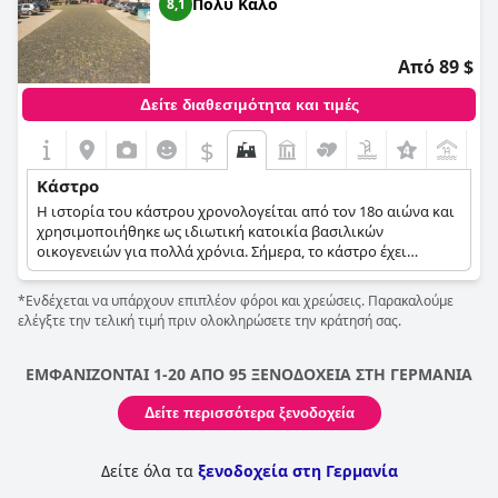
Πολύ Καλό
8,1
Από 89 $
Δείτε διαθεσιμότητα και τιμές
$
Κάστρο
Η ιστορία του κάστρου χρονολογείται από τον 18ο αιώνα και
χρησιμοποιήθηκε ως ιδιωτική κατοικία βασιλικών
οικογενειών για πολλά χρόνια. Σήμερα, το κάστρο έχει
ανακαινιστεί και έχει μετατραπεί στο ξενοδοχείο που
υποδέχεται επισκέπτες από όλο τον κόσμο, οι οποίοι
*Ενδέχεται να υπάρχουν επιπλέον φόροι και χρεώσεις. Παρακαλούμε
επιδιώκουν να προσθέσουν λίγη πολυτέλεια και ιστορική
ελέγξτε την τελική τιμή πριν ολοκληρώσετε την κράτησή σας.
γοητεία στις διακοπές τους. Εκτός από τους ίδιους τους
χώρους του ξενοδοχείου, το κάστρο βρίσκεται επίσης σε ένα
μέρος της πόλης που είναι γεμάτο ιστορία, καθώς το
ΕΜΦΑΝΙΖΟΝΤΑΙ 1-20 ΑΠΟ 95 ΞΕΝΟΔΟΧΕΙΑ ΣΤΗ ΓΕΡΜΑΝΙΑ
συγκρότημα του παλατιού και διάφορα κτίρια σε στυλ
Αναγέννησης και Μπαρόκ μπορεί κανείς να τα δει παντού
Δείτε περισσότερα ξενοδοχεία
γύρω του.
Δείτε όλα τα
ξενοδοχεία στη Γερμανία