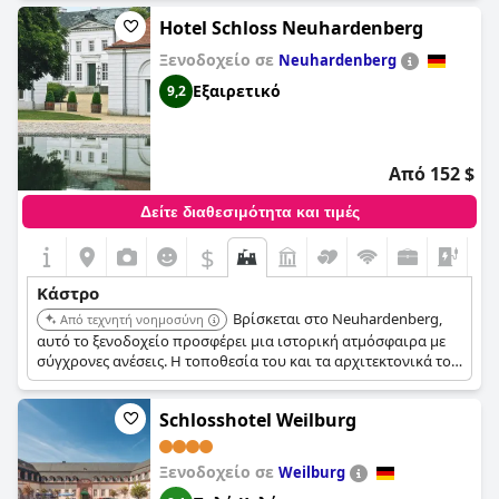
Schlitz
προσφέρει μια εξαιρετική απόδραση για την ψυχή με
κορυφαία καταλύματα και εξαιρετικές υπηρεσίες.
Hotel Schloss Neuhardenberg
Ξενοδοχείο σε
Neuhardenberg
Εξαιρετικό
9,2
Από 152 $
Δείτε διαθεσιμότητα και τιμές
$
+4
Κάστρο
Βρίσκεται στο Neuhardenberg,
Από τεχνητή νοημοσύνη
αυτό το ξενοδοχείο προσφέρει μια ιστορική ατμόσφαιρα με
σύγχρονες ανέσεις. Η τοποθεσία του και τα αρχιτεκτονικά του
χαρακτηριστικά προσφέρουν μια μοναδική και αξέχαστη
διαμονή.
Schlosshotel Weilburg
Ξενοδοχείο σε
Weilburg