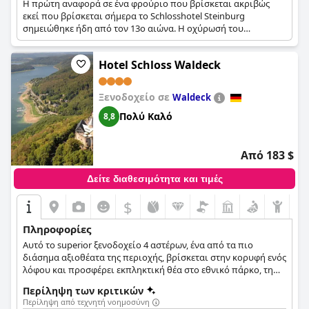
Η πρώτη αναφορά σε ένα φρούριο που βρίσκεται ακριβώς
εκεί που βρίσκεται σήμερα το Schlosshotel Steinburg
σημειώθηκε ήδη από τον 13ο αιώνα. Η οχύρωσή του
προφανώς δεν ήταν τόσο ανίκητη όσο θεωρούνταν, με
αποτέλεσμα το κάστρο να καταστραφεί ολοσχερώς. Στα τέλη
Hotel Schloss Waldeck
του 19ου αιώνα, τα ερείπια του κάστρου
ανακατασκευάστηκαν για να στεγάσουν ένα εστιατόριο, το
οποίο όμως γρήγορα έκλεισε για διάφορους λόγους. Τη
Ξενοδοχείο σε
Waldeck
δεκαετία του 1930, το κάστρο ανακαινίστηκε και πάλι, με
κάποιες τροποποιήσεις στους πύργους του, και μετατράπηκε
Πολύ Καλό
8,8
σε ξενοδοχείο τη δεκαετία του 1950.
Από 183 $
Δείτε διαθεσιμότητα και τιμές
$
Πληροφορίες
Αυτό το superior ξενοδοχείο 4 αστέρων, ένα από τα πιο
διάσημα αξιοθέατα της περιοχής, βρίσκεται στην κορυφή ενός
λόφου και προσφέρει εκπληκτική θέα στο εθνικό πάρκο, τη
λίμνη και το φυσικό καταφύγιο Kellerwald-Edersee.
Περίληψη των κριτικών
Περίληψη από τεχνητή νοημοσύνη