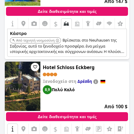
Από 147 $
Δείτε διαθεσιμότητα και τιμές
$
+6
Κάστρο
Βρίσκεται στο Neuhausen της
Από τεχνητή νοημοσύνη
Σαξονίας, αυτό το ξενοδοχείο προσφέρει ένα μείγμα
ιστορικής αρχιτεκτονικής και σύγχρονων ανέσεων. Η πλούσια
ιστορία του κάστρου και το κομψό περιβάλλον προσφέρουν
μια μοναδική και αξέχαστη εμπειρία.
Hotel Schloss Eckberg
Ξενοδοχείο στη
Δρέσδη
Πολύ Καλό
8,9
Από 100 $
Δείτε διαθεσιμότητα και τιμές
$
+4