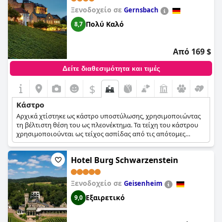
Ξενοδοχείο σε
Gernsbach
Πολύ Καλό
8,7
Από 169 $
Δείτε διαθεσιμότητα και τιμές
$
Κάστρο
Αρχικά χτίστηκε ως κάστρο υποστύλωσης, χρησιμοποιώντας
τη βέλτιστη θέση του ως πλεονέκτημα. Τα τείχη του κάστρου
χρησιμοποιούνται ως τείχος ασπίδας από τις απότομες
πλαγιές δίνοντάς του ένα ιδανικό πλεονεκτικό σημείο και
τρομερή αμυντική ικανότητα. Τον 19ο αιώνα, το κάστρο
Hotel Burg Schwarzenstein
ανακατασκευάστηκε από την οικογένεια Μπάντεν σε κάστρο
εξοχής. Σήμερα είναι μέλος των ξενοδοχείων QL, ξενοδοχείων
που δίνουν έμφαση στην ποιότητα αλλά και στην παροχή
Ξενοδοχείο σε
Geisenheim
μιας αξέχαστης γαστρονομικής εμπειρίας.
Εξαιρετικό
9,0