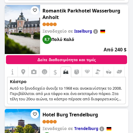
και των κομψών καταλυμάτων το καθιστά μια εξαιρετική
επιλογή.
Romantik Parkhotel Wasserburg
Anholt
Ξενοδοχείο σε
Isselburg
Πολύ Καλό
8,7
Από 240 $
Δείτε διαθεσιμότητα και τιμές
$
Κάστρο
Αυτό το ξενοδοχείο άνοιξε το 1968 και ανακαινίστηκε το 2008.
Περιβάλλεται από μια τάφρο και ένα εκτεταμένο πάρκο. Στα
τέλη του 20ου αιώνα, το κάστρο πέρασε από διαφορετικούς
ιδιοκτήτες. Το κάστρο διαθέτει το δικό του μουσείο, το
Museum Anholt, που ξεχειλίζει από αρχαιότητες και τέχνες
Hotel Burg Trendelburg
από την Αναγέννηση έως τον 18ο αιώνα. Χάρη στον περίπλοκο
και οικείο σχεδιασμό του κάστρου, είναι ένας δημοφιλής
προορισμός για να δεθείτε με τα δεσμά του γάμου.
Ξενοδοχείο σε
Trendelburg