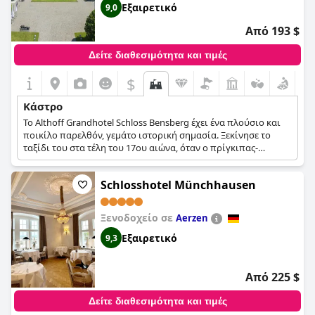
Εξαιρετικό
9,0
Από 193 $
Δείτε διαθεσιμότητα και τιμές
$
Κάστρο
Το Althoff Grandhotel Schloss Bensberg έχει ένα πλούσιο και
ποικίλο παρελθόν, γεμάτο ιστορική σημασία. Ξεκίνησε το
ταξίδι του στα τέλη του 17ου αιώνα, όταν ο πρίγκιπας-
εκλέκτορας Johann Wilhelm II ανέθεσε την κατασκευή του ως
'Maison de Rétraite'. Επηρεασμένο από το μεγαλείο των
Schlosshotel Münchhausen
Βερσαλλιών και του Κάστρου του Γουίντσεστερ, αυτή η
εκπληκτική τοποθεσία στην κορυφή της ορεινής βεράντας του
Bensberg έχει θέα στην πόλη του καθεδρικού ναού της
Ξενοδοχείο σε
Aerzen
Κολωνίας, ενσωματώνοντας ένα μείγμα μεγαλοπρέπειας και
ηρεμίας. Αρχικά προοριζόταν ως κυνηγετικό κατάλυμα για τη
Εξαιρετικό
9,3
δεύτερη σύζυγο του Γιόχαν Βίλχελμ, Μαρία-Λουίζα της
οικογένειας των Μεδίκων, το σχέδιο αναθεωρήθηκε για τη
δημιουργία ενός εντυπωσιακού κάστρου μετά την επίσκεψη
Από 225 $
του πρίγκιπα-εκλέκτορα στις Βερσαλλίες. Η κλίμακα του
κάστρου εξέπληξε τους επισκέπτες της εποχής, μεταξύ των
Δείτε διαθεσιμότητα και τιμές
οποίων ήταν και ο Γιόχαν Βόλφγκανγκ φον Γκαίτε.