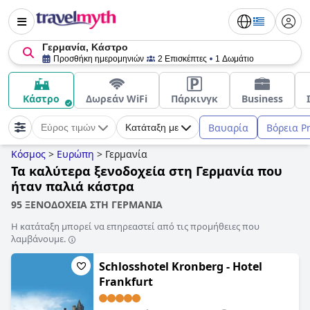
Γερμανία, Κάστρο
Προσθήκη ημερομηνιών
2 Επισκέπτες
1 Δωμάτιο
Κάστρο
Δωρεάν WiFi
Πάρκινγκ
Business
Βαυαρία
Βόρεια Ρ
Εύρος τιμών
Κατάταξη με
Κόσμος
>
Ευρώπη
>
Γερμανία
Τα καλύτερα ξενοδοχεία στη Γερμανία που
ήταν παλιά κάστρα
95 ΞΕΝΟΔΟΧΕΙΑ ΣΤΗ ΓΕΡΜΑΝΙΑ
Η κατάταξη μπορεί να επηρεαστεί από τις προμήθειες που
λαμβάνουμε.
Schlosshotel Kronberg - Hotel
Frankfurt