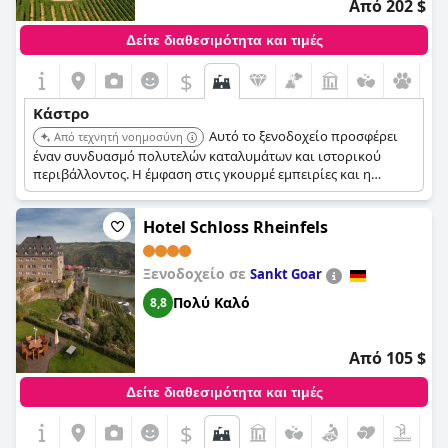
Από 202 $
Δείτε διαθεσιμότητα και τιμές
$
Κάστρο
Αυτό το ξενοδοχείο προσφέρει
Από τεχνητή νοημοσύνη
έναν συνδυασμό πολυτελών καταλυμάτων και ιστορικού
περιβάλλοντος. Η έμφαση στις γκουρμέ εμπειρίες και η
διάκριση Relais & Châteaux υποδηλώνουν υψηλό επίπεδο
υπηρεσιών και ανέσεων.
Hotel Schloss Rheinfels
Ξενοδοχείο σε
Sankt Goar
Πολύ Καλό
8,8
Από 105 $
Δείτε διαθεσιμότητα και τιμές
$