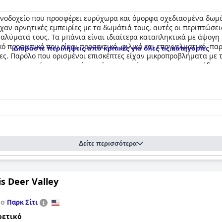
ενοδοχείο που προσφέρει ευρύχωρα και όμορφα σχεδιασμένα δωμάτ
χαν αρνητικές εμπειρίες με τα δωμάτιά τους, αυτές οι περιπτώσεις
λύματά τους. Τα μπάνια είναι ιδιαίτερα καταπληκτικά με άψογη 
κό προσωπικό που είναι προσεκτικό, φιλικό και επαγγελματικό, π
Διαβάστε περιλήψεις από κριτικές για όλες τις κατηγορίες
ες. Παρόλο που ορισμένοι επισκέπτες είχαν μικροπροβλήματα με 
και οι περισσότεροι επισκέπτες ήταν ευγνώμονες για τη φροντίδα 
ία διακοπών, το
Montage Deer Valley
είναι μια εξαιρετική επιλογή.
Δείτε περισσότερα
is Deer Valley
το
Παρκ Σίτι
ρετικό