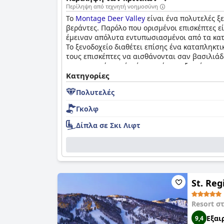
Περίληψη από τεχνητή νοημοσύνη
Το
Montage Deer Valley
είναι ένα πολυτελές ξ
βεράντες. Παρόλο που ορισμένοι επισκέπτες εί
έμειναν απόλυτα εντυπωσιασμένοι από τα κατα
Το ξενοδοχείο διαθέτει επίσης ένα καταπληκτι
τους επισκέπτες να αισθάνονται σαν βασιλιάδ
προσωπικού, αυτές είναι σπάνιες εξαιρέσεις 
για μια πολυτελή, άνετη και αξέχαστη εμπειρ
Κατηγορίες
Πολυτελές
Γκολφ
Δίπλα σε Σκι Λιφτ
St. Reg
Resort σ
Εξαι
9,4