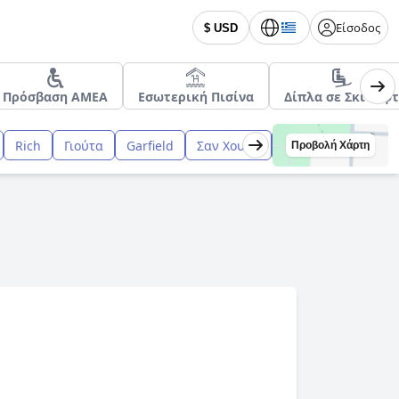
Είσοδος
$ USD
Πρόσβαση ΑΜΕΑ
Εσωτερική Πισίνα
Δίπλα σε Σκι Λιφτ
Rich
Γιούτα
Garfield
Σαν Χουάν
Davis
Wayne
Προβολή Χάρτη