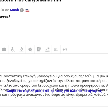
είο σε
Moab
ρετικό
+3
ια φανταστική επιλογή ξενοδοχείου για όσους αναζητούν μια βολι
του ξενοδοχείου, χαρακτηρίζοντάς την τέλεια και φανταστική και
ν τελευταίο όροφο του ξενοδοχείου και η πισίνα προσφέρουν εκπλ
ιλογές και ποικιλία. Το προσωπικό είναι επίσης απίστευτα φιλικό 
Διαβάστε περιλήψεις από κριτικές για όλες τις κατηγορίες
 και πρόσφατα ανακαινισμένα δωμάτια είναι εξαιρετικά καθαρά κ
ιορισμούς, όπως ο θόρυβος και η μικρή πισίνα, συνολικά το ξενοδ