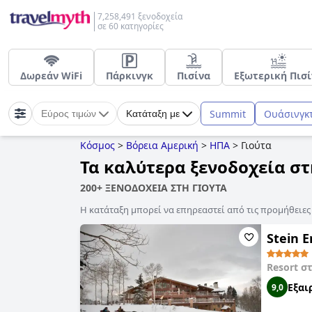
7,258,491 ξενοδοχεία
σε 60 κατηγορίες
Δωρεάν WiFi
Πάρκινγκ
Πισίνα
Εξωτερική Πισί
Summit
Ουάσινγκ
Εύρος τιμών
Κατάταξη με
Κόσμος
>
Βόρεια Αμερική
>
ΗΠΑ
>
Γιούτα
Τα καλύτερα ξενοδοχεία στ
200+ ΞΕΝΟΔΟΧΕΙΑ ΣΤΗ ΓΙΟΥΤΑ
Η κατάταξη μπορεί να επηρεαστεί από τις προμήθειε
Stein E
Resort σ
Εξαι
9,0