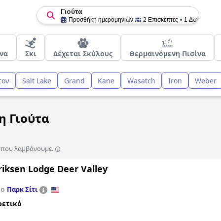
Γιούτα
Προσθήκη ημερομηνιών
2 Επισκέπτες
1 Δωμάτιο
να
Σκι
Δέχεται Σκύλους
Θερμαινόμενη Πισίνα
τον
Salt Lake
Grand
Kane
Wasatch
Iron
Weber
η Γιούτα
ς που λαμβάνουμε.
riksen Lodge Deer Valley
το
Παρκ Σίτι
ρετικό