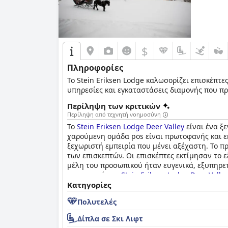
$
Πληροφορίες
Το Stein Eriksen Lodge καλωσορίζει επισκέπτε
υπηρεσίες και εγκαταστάσεις διαμονής που πρ
Περίληψη των κριτικών
Περίληψη από τεχνητή νοημοσύνη
Το
Stein Eriksen Lodge Deer Valley
είναι ένα ξ
χαρούμενη ομάδα pos είναι πρωτοφανής και εκ
ξεχωριστή εμπειρία που μένει αξέχαστη. Το π
των επισκεπτών. Οι επισκέπτες εκτίμησαν το 
μέλη του προσωπικού ήταν ευγενικά, εξυπηρετ
προσωπικό του
Stein Eriksen Lodge Deer Valle
Κατηγορίες
Πολυτελές
Δίπλα σε Σκι Λιφτ