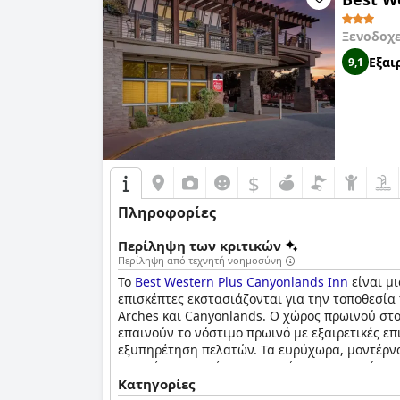
Ξενοδοχ
Εξαι
9,1
$
Πληροφορίες
Περίληψη των κριτικών
Περίληψη από τεχνητή νοημοσύνη
Το
Best Western Plus Canyonlands Inn
είναι μ
επισκέπτες εκστασιάζονται για την τοποθεσία 
Arches και Canyonlands. Ο χώρος πρωινού στο
επαινούν το νόστιμο πρωινό με εξαιρετικές επ
εξυπηρέτηση πελατών. Τα ευρύχωρα, μοντέρνα
ορισμένοι επισκέπτες σημειώνουν μερικούς περ
τους επισκέπτες.
Κατηγορίες