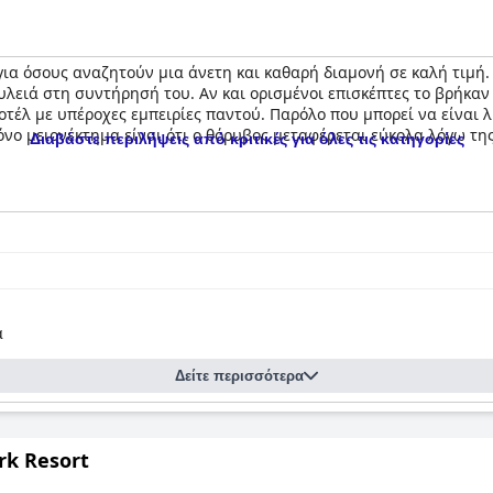
 για όσους αναζητούν μια άνετη και καθαρή διαμονή σε καλή τιμή.
δουλειά στη συντήρησή του. Αν και ορισμένοι επισκέπτες το βρήκαν
τέλ με υπέροχες εμπειρίες παντού. Παρόλο που μπορεί να είναι λ
όνο μειονέκτημα είναι ότι ο θόρυβος μεταφέρεται εύκολα λόγω τη
Διαβάστε περιλήψεις από κριτικές για όλες τις κατηγορίες
α
Δείτε περισσότερα
k Resort