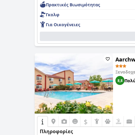
Πρακτικές Bιωσιμότητας
Γκολφ
Για Οικογένειες
Aarchw
Ξενοδοχ
Πολύ
8,8
$
Πληροφορίες