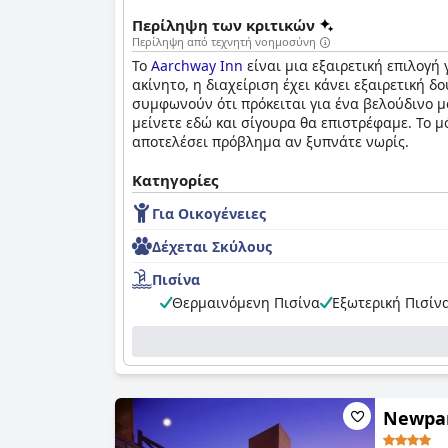
Περίληψη των κριτικών
Περίληψη από τεχνητή νοημοσύνη
Το
Aarchway Inn
είναι μια εξαιρετική επιλογή
ακίνητο, η διαχείριση έχει κάνει εξαιρετική 
συμφωνούν ότι πρόκειται για ένα βελούδινο μο
μείνετε εδώ και σίγουρα θα επιστρέφαμε. Το μ
αποτελέσει πρόβλημα αν ξυπνάτε νωρίς.
Κατηγορίες
Για Οικογένειες
Δέχεται Σκύλους
Πισίνα
Θερμαινόμενη Πισίνα
Εξωτερική Πισίν
Newpar