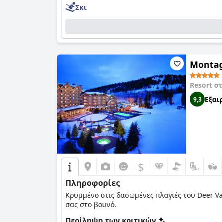
Σκι
Montag
Resort σ
Εξαι
9,3
$
Πληροφορίες
Κρυμμένο στις δασωμένες πλαγιές του Deer Va
σας στο βουνό.
Περίληψη των κριτικών