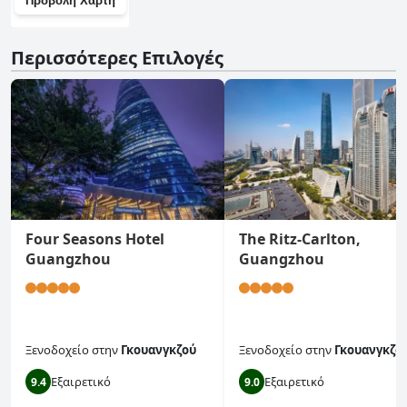
Προβολή Χάρτη
Περισσότερες Επιλογές
Four Seasons Hotel
The Ritz-Carlton,
Guangzhou
Guangzhou
Ξενοδοχείο
στην
Γκουανγκζού
Ξενοδοχείο
στην
Γκουανγκζο
Εξαιρετικό
Εξαιρετικό
9.4
9.0