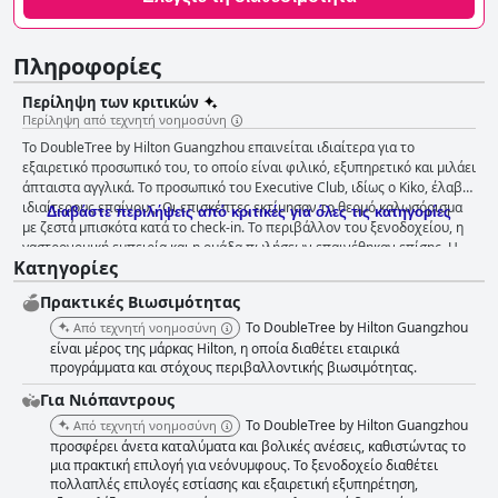
Πληροφορίες
Περίληψη των κριτικών
Περίληψη από τεχνητή νοημοσύνη
Το DoubleTree by Hilton Guangzhou επαινείται ιδιαίτερα για το
εξαιρετικό προσωπικό του, το οποίο είναι φιλικό, εξυπηρετικό και μιλάει
άπταιστα αγγλικά. Το προσωπικό του Executive Club, ιδίως ο Kiko, έλαβε
ιδιαίτερους επαίνους. Οι επισκέπτες εκτίμησαν το θερμό καλωσόρισμα
Διαβάστε περιλήψεις από κριτικές για όλες τις κατηγορίες
με ζεστά μπισκότα κατά το check-in. Το περιβάλλον του ξενοδοχείου, η
γαστρονομική εμπειρία και η ομάδα πωλήσεων επαινέθηκαν επίσης. Η
Κατηγορίες
εξυπηρέτηση περιγράφηκε ως ευγενική, προσεκτική και έγκαιρη στη
διεκπεραίωση των ερωτημάτων των επισκεπτών. Η Susan, η
Πρακτικές Bιωσιμότητας
διευθύντρια, επαινέθηκε για τη σκληρή δουλειά και τον ενθουσιασμό
της. Συνολικά, το προσωπικό επέδειξε εξαιρετική εξυπηρέτηση και
Το DoubleTree by Hilton Guangzhou
Από τεχνητή νοημοσύνη
προσοχή, ενώ αναφέρθηκαν μόνο μικροπροβλήματα κατά τη διαδικασία
είναι μέρος της μάρκας Hilton, η οποία διαθέτει εταιρικά
του check-in.
προγράμματα και στόχους περιβαλλοντικής βιωσιμότητας.
Για Νιόπαντρους
Το DoubleTree by Hilton Guangzhou
Από τεχνητή νοημοσύνη
προσφέρει άνετα καταλύματα και βολικές ανέσεις, καθιστώντας το
μια πρακτική επιλογή για νεόνυμφους. Το ξενοδοχείο διαθέτει
πολλαπλές επιλογές εστίασης και εξαιρετική εξυπηρέτηση,