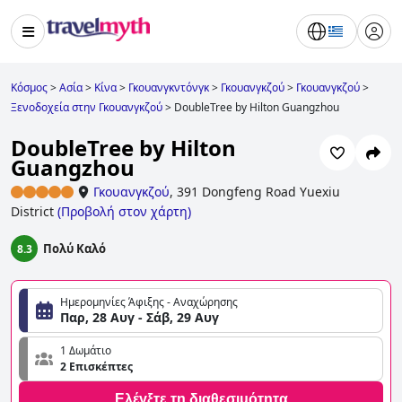
Κόσμος
>
Ασία
>
Κίνα
>
Γκουανγκντόνγκ
>
Γκουανγκζού
>
Γκουανγκζού
>
Ξενοδοχεία στην Γκουανγκζού
>
DoubleTree by Hilton Guangzhou
DoubleTree by Hilton
Guangzhou
Γκουανγκζού
,
391 Dongfeng Road Yuexiu
District
(
Προβολή στον χάρτη
)
Πολύ Καλό
8.3
Ημερομηνίες Άφιξης - Αναχώρησης
Παρ, 28 Αυγ - Σάβ, 29 Αυγ
1 Δωμάτιο
2 Επισκέπτες
Ελέγξτε τη διαθεσιμότητα