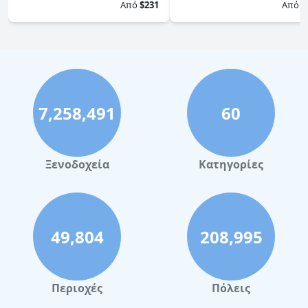
Από
$231
Από
$
7,258,491
60
Ξενοδοχεία
Κατηγορίες
49,804
208,995
Περιοχές
Πόλεις