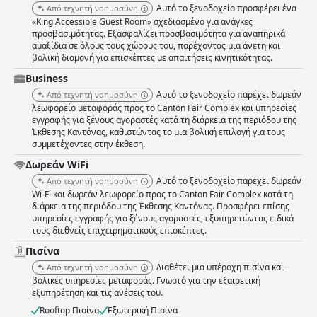
Αυτό το ξενοδοχείο προσφέρει ένα
Από τεχνητή νοημοσύνη
«King Accessible Guest Room» σχεδιασμένο για ανάγκες
προσβασιμότητας. Εξασφαλίζει προσβασιμότητα για αναπηρικά
αμαξίδια σε όλους τους χώρους του, παρέχοντας μια άνετη και
βολική διαμονή για επισκέπτες με απαιτήσεις κινητικότητας.
Business
Αυτό το ξενοδοχείο παρέχει δωρεάν
Από τεχνητή νοημοσύνη
λεωφορείο μεταφοράς προς το Canton Fair Complex και υπηρεσίες
εγγραφής για ξένους αγοραστές κατά τη διάρκεια της περιόδου της
Έκθεσης Καντόνας, καθιστώντας το μια βολική επιλογή για τους
συμμετέχοντες στην έκθεση.
Δωρεάν WiFi
Αυτό το ξενοδοχείο παρέχει δωρεάν
Από τεχνητή νοημοσύνη
Wi-Fi και δωρεάν λεωφορείο προς το Canton Fair Complex κατά τη
διάρκεια της περιόδου της Έκθεσης Καντόνας. Προσφέρει επίσης
υπηρεσίες εγγραφής για ξένους αγοραστές, εξυπηρετώντας ειδικά
τους διεθνείς επιχειρηματικούς επισκέπτες.
Πισίνα
Διαθέτει μια υπέροχη πισίνα και
Από τεχνητή νοημοσύνη
βολικές υπηρεσίες μεταφοράς. Γνωστό για την εξαιρετική
εξυπηρέτηση και τις ανέσεις του.
Rooftop Πισίνα
Εξωτερική Πισίνα