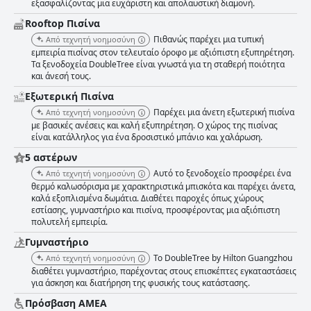
εξασφαλίζοντας μια ευχάριστη και απολαυστική διαμονή.
Rooftop Πισίνα
Πιθανώς παρέχει μια τυπική
Από τεχνητή νοημοσύνη
εμπειρία πισίνας στον τελευταίο όροφο με αξιόπιστη εξυπηρέτηση.
Τα ξενοδοχεία DoubleTree είναι γνωστά για τη σταθερή ποιότητα
και άνεσή τους.
Εξωτερική Πισίνα
Παρέχει μια άνετη εξωτερική πισίνα
Από τεχνητή νοημοσύνη
με βασικές ανέσεις και καλή εξυπηρέτηση. Ο χώρος της πισίνας
είναι κατάλληλος για ένα δροσιστικό μπάνιο και χαλάρωση.
5 αστέρων
Αυτό το ξενοδοχείο προσφέρει ένα
Από τεχνητή νοημοσύνη
θερμό καλωσόρισμα με χαρακτηριστικά μπισκότα και παρέχει άνετα,
καλά εξοπλισμένα δωμάτια. Διαθέτει παροχές όπως χώρους
εστίασης, γυμναστήριο και πισίνα, προσφέροντας μια αξιόπιστη
πολυτελή εμπειρία.
Γυμναστήριο
Το DoubleTree by Hilton Guangzhou
Από τεχνητή νοημοσύνη
διαθέτει γυμναστήριο, παρέχοντας στους επισκέπτες εγκαταστάσεις
για άσκηση και διατήρηση της φυσικής τους κατάστασης.
Πρόσβαση ΑΜΕΑ