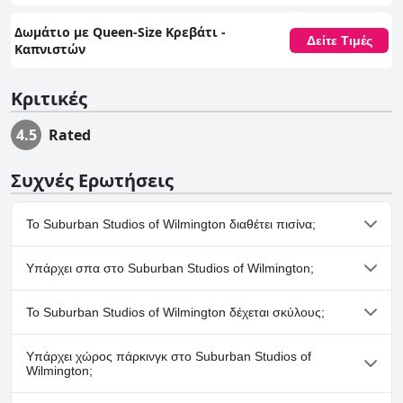
Δωμάτιο με Queen-Size Κρεβάτι -
Δείτε Τιμές
Καπνιστών
Κριτικές
4.5
Rated
Συχνές Ερωτήσεις
Το Suburban Studios of Wilmington διαθέτει πισίνα;
Ναι, το Suburban Studios of Wilmington διαθέτει πισίνα/
Υπάρχει σπα στο Suburban Studios of Wilmington;
πισίνες που ανήκουν σε μία ή περισσότερες από τις ακόλουθες
κατηγορίες: Εξωτερική Πισίνα.
Όχι, το Suburban Studios of Wilmington δεν διαθέτει σπα.
Το Suburban Studios of Wilmington δέχεται σκύλους;
Ναι, το Suburban Studios of Wilmington δέχεται σκύλους.
Υπάρχει χώρος πάρκινγκ στο Suburban Studios of
Wilmington;