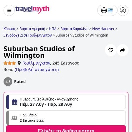
Κόσμος
>
Βόρεια Αμερική
>
ΗΠΑ
>
Βόρεια Καρολίνα
>
New Hanover
>
Ξενοδοχεία σε Γουίλμινγκτον
>
Suburban Studios of Wilmington
Suburban Studios of
Wilmington
Γουίλμινγκτον
,
245 Eastwood
Road
(
Προβολή στον χάρτη
)
Rated
4.5
Ημερομηνίες Άφιξης - Αναχώρησης
Πέμ, 27 Αυγ - Παρ, 28 Αυγ
1 Δωμάτιο
2 Επισκέπτες
Ελέγξτε τη διαθεσιμότητα