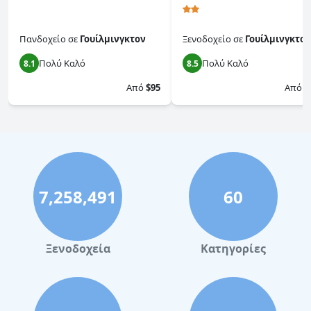
Πανδοχείο
σε
Γουίλμινγκτον
Ξενοδοχείο
σε
Γουίλμινγκτον
Πολύ Καλό
Πολύ Καλό
8.1
8.5
Από
$95
Από
$
7,258,491
60
Ξενοδοχεία
Κατηγορίες