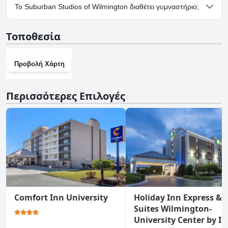
Ναι, υπάρχουν εγκαταστάσεις πάρκινγκ στο Suburban Studios
Το Suburban Studios of Wilmington διαθέτει γυμναστήριο;
of Wilmington.
Όχι, το Suburban Studios of Wilmington δεν διαθέτει
Τοποθεσία
γυμναστήριο.
Προβολή Χάρτη
Περισσότερες Επιλογές
Comfort Inn University
Holiday Inn Express &
Suites Wilmington-
University Center by I