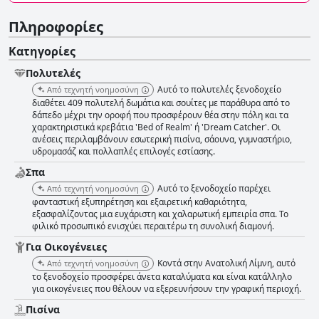
Πληροφορίες
Κατηγορίες
Πολυτελές
Αυτό το πολυτελές ξενοδοχείο
Από τεχνητή νοημοσύνη
διαθέτει 409 πολυτελή δωμάτια και σουίτες με παράθυρα από το
δάπεδο μέχρι την οροφή που προσφέρουν θέα στην πόλη και τα
χαρακτηριστικά κρεβάτια 'Bed of Realm' ή 'Dream Catcher'. Οι
ανέσεις περιλαμβάνουν εσωτερική πισίνα, σάουνα, γυμναστήριο,
υδρομασάζ και πολλαπλές επιλογές εστίασης.
Σπα
Αυτό το ξενοδοχείο παρέχει
Από τεχνητή νοημοσύνη
φανταστική εξυπηρέτηση και εξαιρετική καθαριότητα,
εξασφαλίζοντας μια ευχάριστη και χαλαρωτική εμπειρία σπα. Το
φιλικό προσωπικό ενισχύει περαιτέρω τη συνολική διαμονή.
Για Οικογένειες
Κοντά στην Ανατολική Λίμνη, αυτό
Από τεχνητή νοημοσύνη
το ξενοδοχείο προσφέρει άνετα καταλύματα και είναι κατάλληλο
για οικογένειες που θέλουν να εξερευνήσουν την γραφική περιοχή.
Πισίνα