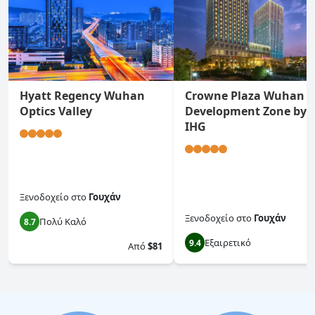
Hyatt Regency Wuhan
Crowne Plaza Wuhan
Optics Valley
Development Zone by
IHG
Ξενοδοχείο
στο
Γουχάν
Ξενοδοχείο
στο
Γουχάν
Πολύ Καλό
8.7
Εξαιρετικό
9.4
Από
$81