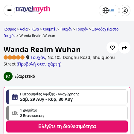
Κόσμος
>
Ασία
>
Κίνα
>
Χουμπέι
>
Γουχάν
>
Γουχάν
>
Ξενοδοχεία στο
Γουχάν
>
Wanda Realm Wuhan
Wanda Realm Wuhan
Γουχάν
,
No.105 Donghu Road, Shuiguohu
Street
(
Προβολή στον χάρτη
)
Εξαιρετικό
9.1
Ημερομηνίες Άφιξης - Αναχώρησης
Σάβ, 29 Αυγ - Κυρ, 30 Αυγ
1 Δωμάτιο
2 Επισκέπτες
Ελέγξτε τη διαθεσιμότητα