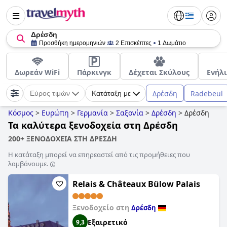
Δρέσδη
Προσθήκη ημερομηνιών
2 Επισκέπτες
1 Δωμάτιο
Δωρεάν WiFi
Πάρκινγκ
Δέχεται Σκύλους
Ενήλ
Δρέσδη
Radebeul
Εύρος τιμών
Κατάταξη με
Κόσμος
>
Ευρώπη
>
Γερμανία
>
Σαξονία
>
Δρέσδη
>
Δρέσδη
Τα καλύτερα ξενοδοχεία στη Δρέσδη
200+ ΞΕΝΟΔΟΧΕΙΑ ΣΤΗ ΔΡΕΣΔΗ
Η κατάταξη μπορεί να επηρεαστεί από τις προμήθειες που
λαμβάνουμε.
Relais & Châteaux Bülow Palais
Ξενοδοχείο στη
Δρέσδη
Εξαιρετικό
9,3