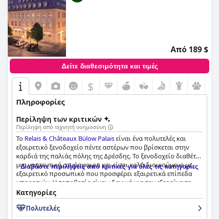
Από 189 $
Δείτε διαθεσιμότητα και τιμές
$
Πληροφορίες
Περίληψη των κριτικών
Περίληψη από τεχνητή νοημοσύνη
Το
Relais & Châteaux Bülow Palais
είναι ένα πολυτελές και
εξαιρετικό ξενοδοχείο πέντε αστέρων που βρίσκεται στην
καρδιά της παλιάς πόλης της Δρέσδης. Το ξενοδοχείο διαθέτει
μια γοητευτική ατμόσφαιρα και είναι καλά διοικούμενο με
Διαβάστε περιλήψεις από κριτικές για όλες τις κατηγορίες
εξαιρετικό προσωπικό που προσφέρει εξαιρετικά επίπεδα
υπηρεσιών. Η τοποθεσία είναι ιδανική για την εξερεύνηση
των κύριων αξιοθέατων της πόλης και βρίσκεται μακριά από
Κατηγορίες
τα τουριστικά πλήθη. Ο μπουφές πρωινού και το εστιατόριο
Πολυτελές
συνιστώνται ανεπιφύλακτα, παρέχοντας άφθονο, ποικίλο και
υψηλής ποιότητας φαγητό. Τα δωμάτια είναι κομψά,