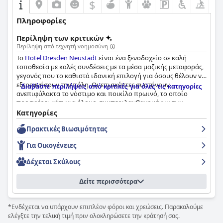
$
Πληροφορίες
Περίληψη των κριτικών
Περίληψη από τεχνητή νοημοσύνη
Το
Hotel Dresden Neustadt
είναι ένα ξενοδοχείο σε καλή
τοποθεσία με καλές συνδέσεις με τα μέσα μαζικής μεταφοράς,
γεγονός που το καθιστά ιδανική επιλογή για όσους θέλουν να
εξερευνήσουν την πόλη. Οι επισκέπτες συστήνουν
Διαβάστε περιλήψεις από κριτικές για όλες τις κατηγορίες
ανεπιφύλακτα το νόστιμο και ποικίλο πρωινό, το οποίο
προσφέρει κάτι για όλους, συμπεριλαμβανομένων των
vegans. Τα ευρύχωρα και καλά εξοπλισμένα δωμάτια είναι
Κατηγορίες
καθαρά και άνετα, ενώ πολλοί επισκέπτες επαινούν τα
Πρακτικές Bιωσιμότητας
μοντέρνα μπάνια και τα άνετα κρεβάτια. Το φιλικό και
αποτελεσματικό προσωπικό του ξενοδοχείου αποτελεί
Για Οικογένειες
κορυφαίο σημείο αναφοράς, που κάνει τα πάντα για να
εξασφαλίσει μια ευχάριστη εμπειρία. Ενώ ορισμένοι
Δέχεται Σκύλους
επισκέπτες είχαν διαφορετικές εμπειρίες με τις εγκαταστάσεις
στάθμευσης, οι περισσότεροι τις βρήκαν επαρκείς. Συνολικά,
Δείτε περισσότερα
το
Hotel Dresden Neustadt
παρέχει εξαιρετικές υπηρεσίες και
άνετη διαμονή, με πολλούς επισκέπτες να εκτιμούν την
καθαριότητα, το φιλικό προσωπικό και τη συνολική
*Ενδέχεται να υπάρχουν επιπλέον φόροι και χρεώσεις. Παρακαλούμε
ευρυχωρία του ξενοδοχείου.
ελέγξτε την τελική τιμή πριν ολοκληρώσετε την κράτησή σας.