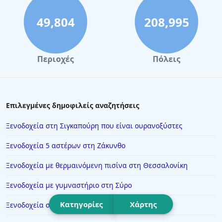
Ξενοδοχεία στον Πειραιά
Ξενοδοχεία στην Καβάλα
49,804
208,995
Ξενοδοχεία στην Ερέτρια
Ξενοδοχεία στην Άνδρο
Περιοχές
Πόλεις
Ξενοδοχεία στο Λιτόχωρο
Ξενοδοχεία στη Λεπτοκαρυά
Ξενοδοχεία στο Γύθειο
Επιλεγμένες δημοφιλείς αναζητήσεις
Ξενοδοχεία στη Φοινικούντα
Ξενοδοχεία στη Σιγκαπούρη που είναι ουρανοξύστες
Ξενοδοχεία στα Ζαγοροχώρια
Ξενοδοχεία 5 αστέρων στη Ζάκυνθο
Ξενοδοχεία στην Τρίπολη
Ξενοδοχεία με θερμαινόμενη πισίνα στη Θεσσαλονίκη
Ξενοδοχεία στην Κινέτα
Ξενοδοχεία με γυμναστήριο στη Σύρο
Ξενοδοχεία στην Πέρδικα
Ξενοδοχεία στην Κόνιτσα
Κατηγορίες
Χάρτης
Ξενοδοχεία στα Καλά Νερά
Ξενοδοχεία στην Ασπροβάλτα