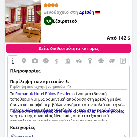
ιδιαίτερα προτεινόμενο ξενοδοχείο για όσους αναζητούν μια
πολυτελή και κομψή εμπειρία στη Δρέσδη.
Ξενοδοχείο στη
Δρέσδη
Εξαιρετικό
9,0
Από 142 $
Δείτε διαθεσιμότητα και τιμές
$
Πληροφορίες
Περίληψη των κριτικών
Περίληψη από τεχνητή νοημοσύνη
Το
Romantik Hotel Bülow Residenz
είναι μια ιδανική
τοποθεσία για μια ρομαντική απόδραση στη Δρέσδη με ένα
ήσυχο και κομψό περιβάλλον ανάμεσα στην παλιά και τη νέα
πόλη. Η εξαιρετική τοποθεσία βρίσκεται στην καρδιά της
Διαβάστε περιλήψεις από κριτικές για όλες τις κατηγορίες
γοητευτικής συνοικίας Neustadt, όπου τα εξαιρετικά
εστιατόρια, οι μοντέρνες γκαλερί και τα χαριτωμένα
καταστήματα βρίσκονται σε απόσταση αναπνοής. Ο πλούσιος
Κατηγορίες
και ποικίλος μπουφές πρωινού είναι εξαιρετικός με