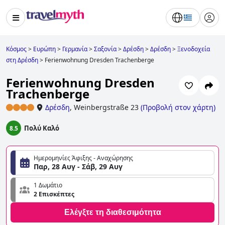
Κόσμος
>
Ευρώπη
>
Γερμανία
>
Σαξονία
>
Δρέσδη
>
Δρέσδη
>
Ξενοδοχεία
στη Δρέσδη
>
Ferienwohnung Dresden Trachenberge
Ferienwohnung Dresden
Trachenberge
Δρέσδη
,
Weinbergstraße 23
(
Προβολή στον χάρτη
)
Πολύ Καλό
8.5
Ημερομηνίες Άφιξης - Αναχώρησης
Παρ, 28 Αυγ - Σάβ, 29 Αυγ
1 Δωμάτιο
2 Επισκέπτες
Ελέγξτε τη διαθεσιμότητα