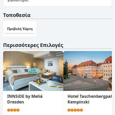
γυμναστήριο;
Όχι, το Ferienwohnung Dresden Trachenberge δεν διαθέτει
Τοποθεσία
γυμναστήριο.
Προβολή Χάρτη
Περισσότερες Επιλογές
INNSiDE by Meliá
Hotel Taschenbergpala
Dresden
Kempinski