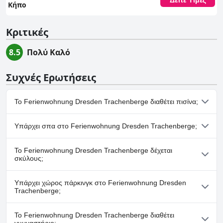
Δείτε Τιμές
Κήπο
Κριτικές
8.5
Πολύ Καλό
Συχνές Ερωτήσεις
Το Ferienwohnung Dresden Trachenberge διαθέτει πισίνα;
Ναι, το Ferienwohnung Dresden Trachenberge διαθέτει πισίνα/
Υπάρχει σπα στο Ferienwohnung Dresden Trachenberge;
πισίνες που ανήκουν σε μία ή περισσότερες από τις ακόλουθες
κατηγορίες: Θερμαινόμενη Πισίνα, Εξωτερική Πισίνα.
Όχι, το Ferienwohnung Dresden Trachenberge δεν διαθέτει
Το Ferienwohnung Dresden Trachenberge δέχεται
σπα.
σκύλους;
Όχι, το Ferienwohnung Dresden Trachenberge δεν δέχεται
Υπάρχει χώρος πάρκινγκ στο Ferienwohnung Dresden
σκύλους.
Trachenberge;
Ναι, υπάρχουν εγκαταστάσεις πάρκινγκ στο Ferienwohnung
Το Ferienwohnung Dresden Trachenberge διαθέτει
Dresden Trachenberge.