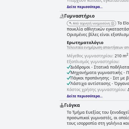
Υπάρχουν κάποιες εγκαταστάσει
Δείτε περισσότερα...
Γυμναστήριο
Το El
Από τεχνητή νοημοσύνη
ποικιλία αθλητικών εγκαταστάσ
Ορισμένες βίλες είναι εξοπλισ
Ερωτηματολόγιο
Τελευταία ενημέρωση απαντήσεων από E
2
Μέγεθος γυμναστηρίου:
210 m
Εξοπλισμός γυμναστηρίου:
Διάδρομοι - Στατικά ποδήλατα 
Μηχανήματα γυμναστικής - Πο
Πάγκοι προπόνησης - Σετ με βα
Λάστιχα αντίστασης - Όργανα 
Κόστος χρήσης γυμναστηρίου:
Δείτε περισσότερα...
Γιόγκα
Το Τμήμα Ευεξίας του ξενοδοχεί
προσωπικοί γυμναστές, οι οποίο
τους ισορροπία στη γαλήνια κα