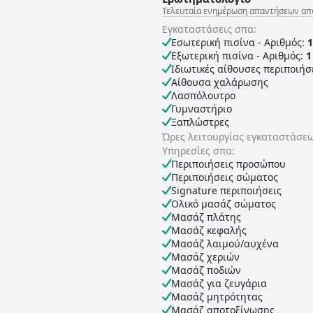
Τελευταία ενημέρωση απαντήσεων από E
Εγκαταστάσεις σπα:
Εσωτερική πισίνα - Αριθμός:
1
Εξωτερική πισίνα - Αριθμός:
1
Ιδιωτικές αίθουσες περιποιή
Αίθουσα χαλάρωσης
Λασπόλουτρο
Γυμναστήριο
Ξαπλώστρες
Ώρες λειτουργίας εγκαταστάσε
Υπηρεσίες σπα:
Περιποιήσεις προσώπου
Περιποιήσεις σώματος
Signature περιποιήσεις
Ολικό μασάζ σώματος
Μασάζ πλάτης
Μασάζ κεφαλής
Μασάζ λαιμού/αυχένα
Μασάζ χεριών
Μασάζ ποδιών
Μασάζ για ζευγάρια
Μασάζ μητρότητας
Μασάζ αποτοξίνωσης