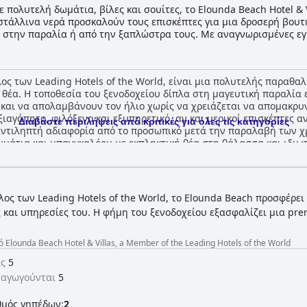
πολυτελή δωμάτια, βίλες και σουίτες, το Elounda Beach Hotel & V
στάλλινα νερά προσκαλούν τους επισκέπτες για μια δροσερή βουτι
στην παραλία ή από την ξαπλώστρα τους. Με αναγνωρισμένες εγκ
 παραλιακή τοποθεσία, το ξενοδοχείο αυτό είναι σίγουρο πως θα 
 και ευχάριστες διακοπές στην Κρήτη.
μέλος των Leading Hotels of the World, είναι μια πολυτελής παρα
 θέα. Η τοποθεσία του ξενοδοχείου δίπλα στη μαγευτική παραλία 
ά και να απολαμβάνουν τον ήλιο χωρίς να χρειάζεται να απομακρ
ξιαγάπητο, φιλόξενο και εξυπηρετικό, αν και μερικοί επισκέπτες 
Διαβάστε περιλήψεις από κριτικές για όλες τις κατηγορίες
αντιληπτή αδιαφορία από το προσωπικό μετά την παραλαβή των χρ
μάτια και μπανγκαλόου με εκπληκτική θέα στη θάλασσα και ιδιωτ
 χρειάζονται ανακαίνιση. Το πρωινό είναι μια ανάμικτη εμπειρία 
 να το βρίσκουν μέτριο. Το καθαρό περιβάλλον του ξενοδοχείου κα
επισκεπτών. Το ξενοδοχείο προσφέρει δύο πανέμορφες πισίνες εξο
ή πισίνα που είναι ιδανική για τους μικρούς επισκέπτες. Συνολικά,
λος των Leading Hotels of the World, το Elounda Beach προσφέρει
γένεια, καθιστώντας το μια εξαιρετική επιλογή για τους ταξιδιώ
ς και υπηρεσίες του. Η φήμη του ξενοδοχείου εξασφαλίζει μια pr
τη.
lounda Beach Hotel & Villas, a Member of the Leading Hotels of the World
ις
5
ταγωγούνται
5
θμός γηπέδων:
2