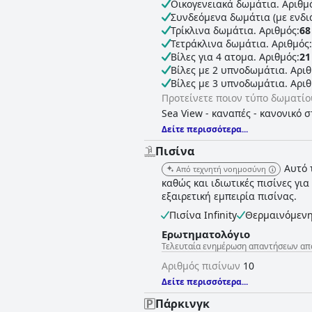
Οικογενειακά δωμάτια. Αριθμ
Συνδεόμενα δωμάτια (με ενδι
Τρίκλινα δωμάτια. Αριθμός:
68
Τετράκλινα δωμάτια. Αριθμός:
Βίλες για 4 ατομα. Αριθμός:
21
Βίλες με 2 υπνοδωμάτια. Αριθ
Βίλες με 3 υπνοδωμάτια. Αριθ
Προτείνετε ποιον τύπο δωματίου
Sea View - καναπές - κανονικό 
Δείτε περισσότερα...
Πισίνα
Αυτό 
Από τεχνητή νοημοσύνη
καθώς και ιδιωτικές πισίνες γι
εξαιρετική εμπειρία πισίνας.
Πισίνα Infinity
Θερμαινόμενη
Ερωτηματολόγιο
Τελευταία ενημέρωση απαντήσεων από E
Αριθμός πισίνων
10
Δείτε περισσότερα...
Πάρκινγκ