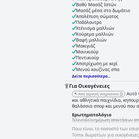
Βαθύ Μασάζ Ιστών
Μασάζ μέσα στο δωμάτιο
Απολέπιση σώματος
Ποδόλουτρο
Χτένισμα μαλλιών
Κούρεμα μαλλιών
Βαφή μαλλιών
Μακιγιάζ
Μανικιούρ
Πεντικιούρ
Αποτρίχωση με κερί
Μενού κουζίνας σπα
Δείτε περισσότερα...
Για Οικογένειες
Αυτό 
Από τεχνητή νοημοσύνη
και αθλητικά παιχνίδια, κηπουρ
θαλάσσια σπορ και μενού που α
Ερωτηματολόγιο
Τελευταία ενημέρωση απαντήσεων από E
Ποιο είναι το ποσοστό των επισ
Τύποι δωματίων για οικογένειες