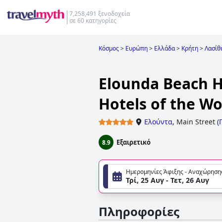
7,258,491 ξενοδοχεία
σε 60 κατηγορίες
Κόσμος
>
Ευρώπη
>
Ελλάδα
>
Κρήτη
>
Λασίθ
Elounda Beach H
Hotels of the Wo
Ελούντα
,
Main Street
(
Εξαιρετικό
8.9
Ημερομηνίες Άφιξης - Αναχώρηση
Τρί, 25 Αυγ - Τετ, 26 Αυγ
Πληροφορίες