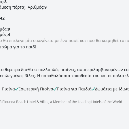
ός:
8
άμεση πόρτα). Αριθμός:
9
42
μός:
9
μός:
4
 θα επέλεγε μία οικογένεια με ένα παιδί και που θα κοιμηθεί το πα
στρώμα για το παιδί
το θέρετρο διαθέτει πολλαπλές πισίνες, συμπεριλαμβανομένων εσ
α επιλεγμένες βίλες. Η παραθαλάσσια τοποθεσία του και οι πολυτε
 Πισίνα
Εσωτερική Πισίνα
Πισίνα για Παιδιά
Δωμάτια με Ιδιωτ
lounda Beach Hotel & Villas, a Member of the Leading Hotels of the World