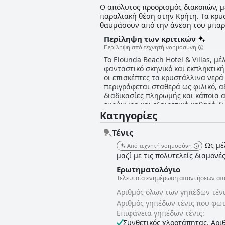
Ο απόλυτος προορισμός διακοπών, με 
παραλιακή θέση στην Κρήτη. Τα κρυ
θαυμάσουν από την άνεση του μπαρ 
εστιατόρια και την πιο εκθαμβωτική
Περίληψη των κριτικών
για να περάσετε τις πιο χαλαρωτικές
Περίληψη από τεχνητή νοημοσύνη
Το Elounda Beach Hotel & Villas, 
φανταστικό σκηνικό και εκπληκτική
οι επισκέπτες τα κρυστάλλινα νερ
περιγράφεται σταθερά ως φιλικό, α
διαδικασίες πληρωμής και κάποια 
ευρύχωρα και εξαιρετικά καθαρά δω
Κατηγορίες
μπορεί να είναι ξεπερασμένα και να
το βρίσκουν εξαιρετικό και άλλους
εντυπωσίασαν την πλειοψηφία των 
Τένις
εξωτερικά καθίσματα και μια παιδικ
Ως μέ
Από τεχνητή νοημοσύνη
αποπνέει κλασική κομψότητα και ευ
μαζί με τις πολυτελείς διαμονέ
παραθαλάσσια απόδραση στην Κρή
Ερωτηματολόγιο
Τελευταία ενημέρωση απαντήσεων από E
Αριθμός όλων των γηπέδων τέν
Αριθμός γηπέδων τένις που φω
Επιφάνεια γηπέδων τένις:
Συνθετικός χλοοτάπητας. Αρι