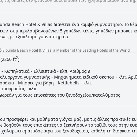
ς τις οποίες δεν φτάνουν όσοι επισκέπτες χρησιμοποιούν αναπηρ
ounda Beach Hotel & Villas διαθέτει ένα κομψό γυμναστήριο. Το θέ
εων, συμπεριλαμβανομένων 5 γηπέδων τένις, γηπέδων μπάσκετ και
μένες με εξοπλισμό γυμναστηρίου.
lounda Beach Hotel & Villas, a Member of the Leading Hotels of the World
2
(2260 ft
)
- Κωπηλατικά - Ελλειπτικά - κλπ. Αριθμός:
8
λυόργανα γυμναστικής - Μηχανήματα ειδικού σκοπού - κλπ. Αριθ
ράκια - Μπάρες για βάρη - Kettlebells - κλπ.
ισορροπίας - κλπ.
Δωρεάν για τους επισκέπτες του ξενοδοχείου/καταλύματος
ου προσφέρει και μαθήματα γιόγκα μαζί με τις άλλες πρακτικές ε
ι βοηθούν τους επισκέπτες να ξεκινήσουν το ταξίδι τους στην ευ
ι χαλαρωτική ατμόσφαιρα του ξενοδοχείου, καθόλη τη διάρκεια τη