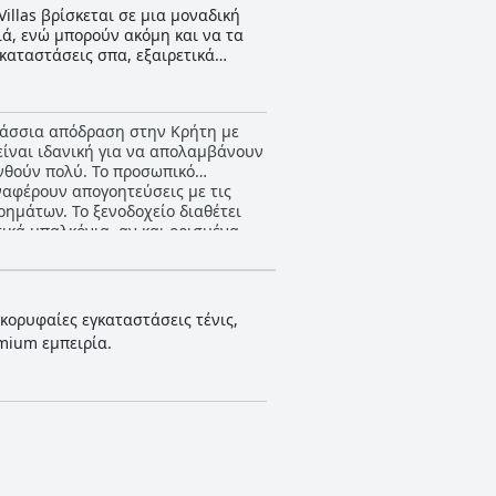
illas βρίσκεται σε μια μοναδική
ά, ενώ μπορούν ακόμη και να τα
αταστάσεις σπα, εξαιρετικά
σας προσφέρει όλα όσα χρειάζεστε
θαλάσσια απόδραση στην Κρήτη με
είναι ιδανική για να απολαμβάνουν
υνθούν πολύ. Το προσωπικό
αναφέρουν απογοητεύσεις με τις
ημάτων. Το ξενοδοχείο διαθέτει
ικά μπαλκόνια, αν και ορισμένα
για τους επισκέπτες με κάποιους να
ι η εξαιρετική εξυπηρέτηση
πλισμένες με επιλογές για
 το Elounda Beach Hotel & Villas
 κορυφαίες εγκαταστάσεις τένις,
τες που αναζητούν μια πολυτελή
emium εμπειρία.