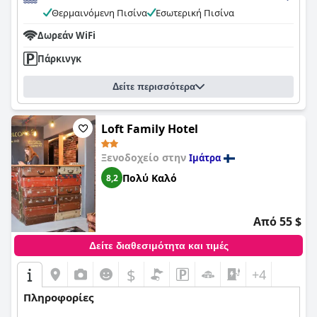
Θερμαινόμενη Πισίνα
Εσωτερική Πισίνα
Δωρεάν WiFi
Πάρκινγκ
Δείτε περισσότερα
Loft Family Hotel
Ξενοδοχείο στην
Ιμάτρα
Πολύ Καλό
8,2
Από 55 $
Δείτε διαθεσιμότητα και τιμές
$
+4
Πληροφορίες