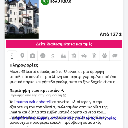
Πολύ Καλό
8,3
Από 127 $
Δείτε διαθεσιμότητα και τιμές
$
Πληροφορίες
Μόλις 45 λεπτά οδικώς από το Ελσίνκι, σε μια όμορφη
τοποθεσία κοντά σε μια λίμνη και περιτριγυρισμένο από ένα
φυσικό πάρκο και γήπεδα γκολφ, αυτό το ξενοδοχείο είναι η
τέλεια απόδραση τόσο για οικογένειες όσο και για ζευγάρια.
Περίληψη των κριτικών
Περίληψη από τεχνητή νοημοσύνη
Το
Imatran Valtionhotelli
επαινείται ιδιαίτερα για την
εξαιρετική του τοποθεσία, φωλιασμένο στην καρδιά της
Imatra και δίπλα στα εμβληματικά ορμητικά νερά του
Imatrankoski. Περιτριγυρισμένο από γραφικά τοπία, το
Διαβάστε περιλήψεις από κριτικές για όλες τις κατηγορίες
ξενοδοχείο προσφέρει εύκολη πρόσβαση σε αστικές
δραστηριότητες, περιπάτους στη φύση και το κέντρο της