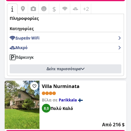
$
+2
Πληροφορίες
Κατηγορίες
Δωρεάν WiFi
Μικρό
Πάρκινγκ
Δείτε περισσότερα
Villa Nurminata
Βίλα σε
Parikkala
Πολύ Καλό
8,0
Από 216 $