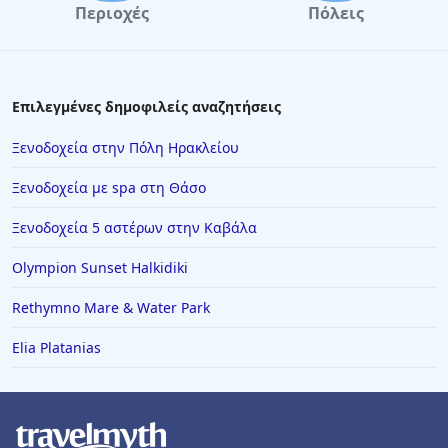
Περιοχές
Πόλεις
Ξενοδοχεία στην Ερμιόνη
Ξενοδοχεία στις Μαλδίβες
Ξενοδοχεία στο Λιμένι
Επιλεγμένες δημοφιλείς αναζητήσεις
Ξενοδοχεία στο Μπαλί
Ξενοδοχεία στην Πόλη Ηρακλείου
Ξενοδοχεία στο Αργοστόλι
Ξενοδοχεία με spa στη Θάσο
Ξενοδοχεία στη Μεσσηνία
Ξενοδοχεία 5 αστέρων στην Καβάλα
Ξενοδοχεία σε Άμπου Ντάμπι
Olympion Sunset Halkidiki
Ξενοδοχεία στην Καππαδοκία
Ξενοδοχεία στον Μύτικα
Rethymno Mare & Water Park
Ξενοδοχεία στα Ψακούδια
Elia Platanias
Ξενοδοχεία στην Αρκίτσα
Ξενοδοχεία στις Σέρρες
Ξενοδοχεία στον Γερολιμένα