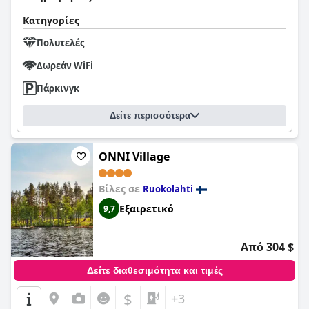
Κατηγορίες
Πολυτελές
Δωρεάν WiFi
Πάρκινγκ
Δείτε περισσότερα
ONNI Village
Βίλες σε
Ruokolahti
Εξαιρετικό
9,7
Από 304 $
Δείτε διαθεσιμότητα και τιμές
$
+3