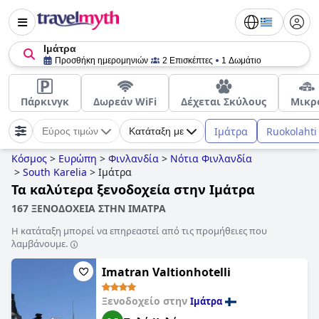
Ιμάτρα
Προσθήκη ημερομηνιών
2 Επισκέπτες
1 Δωμάτιο
Πάρκινγκ
Δωρεάν WiFi
Δέχεται Σκύλους
Μικρ
Ιμάτρα
Ruokolahti
Εύρος τιμών
Κατάταξη με
Κόσμος
>
Ευρώπη
>
Φινλανδία
>
Νότια Φινλανδία
>
South Karelia
>
Ιμάτρα
Τα καλύτερα ξενοδοχεία στην Ιμάτρα
167 ΞΕΝΟΔΟΧΕΙΑ ΣΤΗΝ ΙΜΑΤΡΑ
Η κατάταξη μπορεί να επηρεαστεί από τις προμήθειες που
λαμβάνουμε.
Imatran Valtionhotelli
Ξενοδοχείο στην
Ιμάτρα