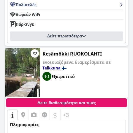
Πολυτελές
Δωρεάν WiFi
Πάρκινγκ
Δείτε περισσότερα
Kesämökki RUOKOLAHTI
Ενοικιαζόμενα διαμερίσματα σε
Talkkuna
Εξαιρετικό
9,1
Δείτε διαθεσιμότητα και τιμές
$
+3
Πληροφορίες