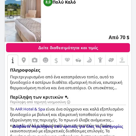
Πολύ Καλό
8,0
Από 70 $
Δείτε διαθεσιμότητα και τιμές
$
Πληροφορίες
Περιτριγυρισμένο από ένα καταπράσινο τοπίο, αυτό το
ξενοδοχείο 4 αστέρων διαθέτει εξωτερική πισίνα, εσωτερική
θερμαινόμενη πισίνα και ένα εστιατόριο. Οι επισκέπτες
μπορούν επίσης να χαλαρώσουν στο σπα του ξενοδοχείου, να
Περίληψη των κριτικών
διοργανώσουν επαγγελματικές συναντήσεις ή άλλου είδους
Περίληψη από τεχνητή νοημοσύνη
εκδηλώσεις στους μοντέρνους και ευρύχωρους χώρους του
Το
AAR Hotel & Spa
είναι ένα σύγχρονο και καλά εξοπλισμένο
ξενοδοχείου και να εξευρενήσουν με ευκολία την πόλη των
ξενοδοχείο με βολική και εξαιρετική τοποθεσία για την
Ιωαννίνων και όλα όσα έχει να προσφέρει.
εξερεύνηση της περιοχής. Το πρωινό έλαβε ανάμεικτες
κριτικές, αλλά η πλειοψηφία των επισκεπτών το βρήκε
Διαβάστε περιλήψεις από κριτικές για όλες τις κατηγορίες
ικανοποιητικό με εξαιρετικές διαθέσιμες επιλογές. Τα