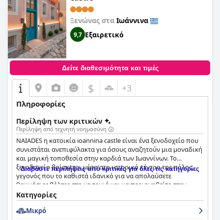
του.
Ξενώνας στα
Ιωάννινα
Εξαιρετικό
9,7
Δείτε διαθεσιμότητα και τιμές
$
+3
Πληροφορίες
Περίληψη των κριτικών
Περίληψη από τεχνητή νοημοσύνη
NAIADES η κατοικία ioannina castle είναι ένα ξενοδοχείο που
συνιστάται ανεπιφύλακτα για όσους αναζητούν μια μοναδική
και μαγική τοποθεσία στην καρδιά των Ιωαννίνων. Το
ξενοδοχείο βρίσκεται μέσα στο ιστορικό κέντρο της πόλης,
Διαβάστε περιλήψεις από κριτικές για όλες τις κατηγορίες
γεγονός που το καθιστά ιδανικό για να απολαύσετε
θαυμάσιες βόλτες στη γειτονιά και να περιηγηθείτε στην
ακρόπολη, τα μνημεία και τα μουσεία του κάστρου. Οι
Κατηγορίες
επισκέπτες εκστασιάζονται για τον εξαιρετικό μπουφέ
Μικρό
πρωινού με επιλογές για όλες τις διατροφικές απαιτήσεις, τα