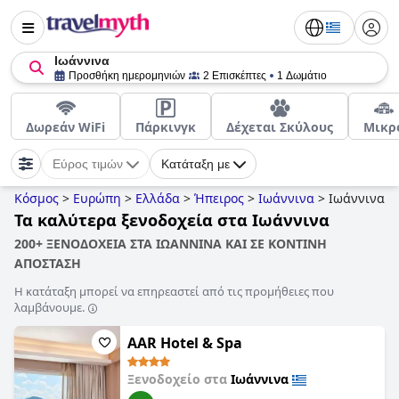
Ιωάννινα
Προσθήκη ημερομηνιών
2 Επισκέπτες
1 Δωμάτιο
Δωρεάν WiFi
Πάρκινγκ
Δέχεται Σκύλους
Μικρ
Εύρος τιμών
Κατάταξη με
Κόσμος
>
Ευρώπη
>
Ελλάδα
>
Ήπειρος
>
Ιωάννινα
>
Ιωάννινα
Τα καλύτερα ξενοδοχεία στα Ιωάννινα
200+ ΞΕΝΟΔΟΧΕΙΑ ΣΤΑ ΙΩΑΝΝΙΝΑ ΚΑΙ ΣΕ ΚΟΝΤΙΝΗ
ΑΠΟΣΤΑΣΗ
Η κατάταξη μπορεί να επηρεαστεί από τις προμήθειες που
λαμβάνουμε.
AAR Hotel & Spa
Ξενοδοχείο στα
Ιωάννινα