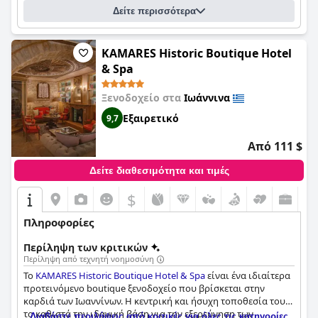
ζευγαριών. Τα κρεβάτια είναι εξαιρετικά άνετα, παρέχοντας
Δείτε περισσότερα
άπλετο χώρο για να χαλαρώσετε. Συνολικά, το
Λιθεία-Lithia
είναι μια τέλεια επιλογή για όσους αναζητούν ένα μπουτίκ
ξενοδοχείο με όμορφο εσωτερικό και προσοχή στη
λεπτομέρεια.
KAMARES Historic Boutique Hotel
& Spa
Ξενοδοχείο στα
Ιωάννινα
Εξαιρετικό
9,7
Από 111 $
Δείτε διαθεσιμότητα και τιμές
$
Πληροφορίες
Περίληψη των κριτικών
Περίληψη από τεχνητή νοημοσύνη
Το
KAMARES Historic Boutique Hotel & Spa
είναι ένα ιδιαίτερα
προτεινόμενο boutique ξενοδοχείο που βρίσκεται στην
καρδιά των Ιωαννίνων. Η κεντρική και ήσυχη τοποθεσία του
το καθιστά την ιδανική βάση για την εξερεύνηση των
Διαβάστε περιλήψεις από κριτικές για όλες τις κατηγορίες