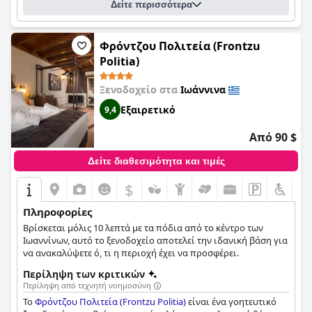
Δείτε περισσότερα
και φιλόξενη ατμόσφαιρα με όμορφα και ευρύχωρα δωμάτια
που είναι πεντακάθαρα, καθιστώντας το ιδανικό για
οικογένειες. Τα κρεβάτια του ξενοδοχείου επαινούνται για την
άνεση και την απαλότητά τους, προσφέροντας στους
Φρόντζου Πολιτεία (Frontzu
επισκέπτες έναν ήρεμο και ξεκούραστο ύπνο. Ενώ η
Politia)
κατάσταση στάθμευσης μπορεί να αποδειχθεί λίγο δύσκολη
για ορισμένους επισκέπτες, οι πολυτελείς και άνετες
Ξενοδοχείο στα
Ιωάννινα
προσφορές του ξενοδοχείου είναι ιδανικές για τους
ταξιδιώτες που αναζητούν μια εξαιρετική διαμονή με άριστη
Εξαιρετικό
9,4
εξυπηρέτηση και φιλοξενία.
Από 90 $
Δείτε διαθεσιμότητα και τιμές
$
Πληροφορίες
Βρίσκεται μόλις 10 λεπτά με τα πόδια από το κέντρο των
Ιωαννίνων, αυτό το ξενοδοχείο αποτελεί την ιδανική βάση για
να ανακαλύψετε ό, τι η περιοχή έχει να προσφέρει.
Περίληψη των κριτικών
Περίληψη από τεχνητή νοημοσύνη
Το
Φρόντζου Πολιτεία (Frontzu Politia)
είναι ένα γοητευτικό