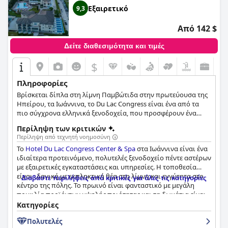
Εξαιρετικό
9,3
Από 142 $
Δείτε διαθεσιμότητα και τιμές
$
Πληροφορίες
Βρίσκεται δίπλα στη λίμνη Παμβώτιδα στην πρωτεύουσα της
Ηπείρου, τα Ιωάννινα, το Du Lac Congress είναι ένα από τα
πιο σύγχρονα ελληνικά ξενοδοχεία, που προσφέρουν ένα
προηγμένο τεχνολογικά συνεδριακό κέντρο.
Περίληψη των κριτικών
Περίληψη από τεχνητή νοημοσύνη
Το
Hotel Du Lac Congress Center & Spa
στα Ιωάννινα είναι ένα
ιδιαίτερα προτεινόμενο, πολυτελές ξενοδοχείο πέντε αστέρων
με εξαιρετικές εγκαταστάσεις και υπηρεσίες. Η τοποθεσία
είναι ιδανική με εκπληκτική θέα στη λίμνη και εγγύτητα στο
Διαβάστε περιλήψεις από κριτικές για όλες τις κατηγορίες
κέντρο της πόλης. Το πρωινό είναι φανταστικό με μεγάλη
ποικιλία προϊόντων υψηλής ποιότητας και τα δωμάτια είναι
ευρύχωρα, καθαρά και άνετα με καταπληκτική θέα στη λίμνη
Κατηγορίες
(αν και ορισμένα δωμάτια μπορεί να χρειάζονται
Πολυτελές
αναδιαμόρφωση και ενημέρωση). Η καθαριότητα του