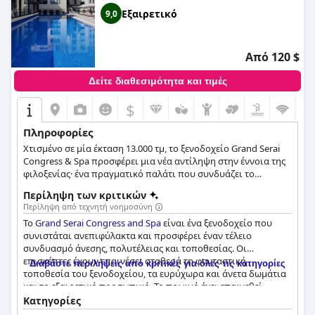
Spa
θα κάνει τους επισκέπτες να επιστρέψουν για άλλη μια
Εξαιρετικό
9,0
ευχάριστη διαμονή.
Από 120 $
Δείτε διαθεσιμότητα και τιμές
$
Πληροφορίες
Χτισμένο σε μία έκταση 13.000 τμ, το ξενοδοχείο Grand Serai
Congress & Spa προσφέρει μια νέα αντίληψη στην έννοια της
φιλοξενίας· ένα πραγματικό παλάτι που συνδυάζει το
παραδοσιακό στυλ της πόλης των Ιωαννίνων με στοιχεία της
Περίληψη των κριτικών
Μέσης Ανατολής.
Περίληψη από τεχνητή νοημοσύνη
Το
Grand Serai Congress and Spa
είναι ένα ξενοδοχείο που
συνιστάται ανεπιφύλακτα και προσφέρει έναν τέλειο
συνδυασμό άνεσης, πολυτέλειας και τοποθεσίας. Οι
επισκέπτες έχουν επαινέσει σταθερά τη φανταστική
Διαβάστε περιλήψεις από κριτικές για όλες τις κατηγορίες
τοποθεσία του ξενοδοχείου, τα ευρύχωρα και άνετα δωμάτια
και το εξαιρετικό προσωπικό. Το πρωινό έχει επαινεθεί
ιδιαίτερα για τη μεγάλη ποικιλία και την ποιότητα των
Κατηγορίες
τροφίμων του. Σημειώνεται επίσης η καθαριότητα του