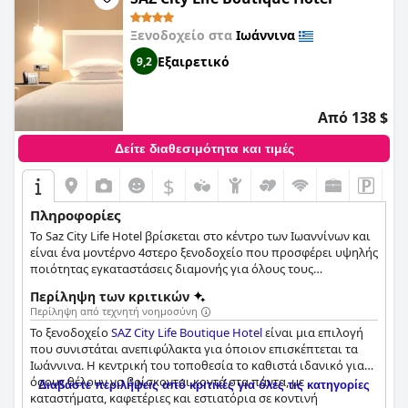
ξενοδοχείο με εξαιρετικές εγκαταστάσεις.
Ξενοδοχείο στα
Ιωάννινα
Εξαιρετικό
9,2
Από 138 $
Δείτε διαθεσιμότητα και τιμές
$
Πληροφορίες
Το Saz City Life Hotel βρίσκεται στο κέντρο των Ιωαννίνων και
είναι ένα μοντέρνο 4στερο ξενοδοχείο που προσφέρει υψηλής
ποιότητας εγκαταστάσεις διαμονής για όλους τους
επισκέπτες. Το ξενοδοχείο διαθέτει 23 δωμάτια και σουίτες με
Περίληψη των κριτικών
θέα είτε στην πόλη είτε στη λίμνη, έναν χώρο επαγγελματικών
Περίληψη από τεχνητή νοημοσύνη
συνεδριάσεων, ένα εστιατόριο και café - bar όπου μπορείτε να
Το ξενοδοχείο
SAZ City Life Boutique Hotel
είναι μια επιλογή
απολαύσετε τον καφέ ή το γεύμα σας, καθώς και ένα δωμάτιο
που συνιστάται ανεπιφύλακτα για όποιον επισκέπτεται τα
όπου επιτρέπονται τα κατοικίδια, στο οποίο οι επισκέπτες
Ιωάννινα. Η κεντρική του τοποθεσία το καθιστά ιδανικό για
μπορούν να μείνουν με τον τετράποδο φίλο τους.
όσους θέλουν να βρίσκονται κοντά στα πάντα, με
Διαβάστε περιλήψεις από κριτικές για όλες τις κατηγορίες
καταστήματα, καφετέριες και εστιατόρια σε κοντινή