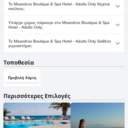
Ναι, το Meandros Boutique & Spa Hotel - Adults Only διαθέτει
Το Meandros Boutique & Spa Hotel - Adults Only δέχεται
σπα.
σκύλους;
Όχι, το Meandros Boutique & Spa Hotel - Adults Only δεν
Υπάρχει χώρος πάρκινγκ στο Meandros Boutique & Spa
δέχεται σκύλους.
Hotel - Adults Only;
Ναι, υπάρχουν εγκαταστάσεις πάρκινγκ στο Meandros
Το Meandros Boutique & Spa Hotel - Adults Only διαθέτει
Boutique & Spa Hotel - Adults Only.
γυμναστήριο;
Ναι, το Meandros Boutique & Spa Hotel - Adults Only διαθέτει
Τοποθεσία
γυμναστήριο.
Προβολή Χάρτη
Περισσότερες Επιλογές