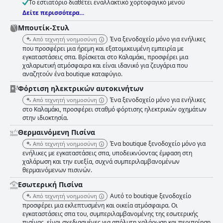
Το εστιατόριο διαθέτει εναλλακτικό χορτοφαγικό μενού
Δείτε περισσότερα...
Μπουτίκ-Στυλ
Ένα ξενοδοχείο μόνο για ενήλικες
Από τεχνητή νοημοσύνη
που προσφέρει μια ήρεμη και εξατομικευμένη εμπειρία με
εγκαταστάσεις σπα. Βρίσκεται στο Καλαμάκι, προσφέρει μια
χαλαρωτική ατμόσφαιρα και είναι ιδανικό για ζευγάρια που
αναζητούν ένα boutique καταφύγιο.
Φόρτιση ηλεκτρικών αυτοκινήτων
Ένα ξενοδοχείο μόνο για ενήλικες
Από τεχνητή νοημοσύνη
στο Καλαμάκι, προσφέρει σταθμό φόρτισης ηλεκτρικών οχημάτων
στην ιδιοκτησία.
Θερμαινόμενη Πισίνα
Ένα boutique ξενοδοχείο μόνο για
Από τεχνητή νοημοσύνη
ενήλικες με εγκαταστάσεις σπα, υποδεικνύοντας έμφαση στη
χαλάρωση και την ευεξία, συχνά συμπεριλαμβανομένων
θερμαινόμενων πισινών.
Εσωτερική Πισίνα
Αυτό το boutique ξενοδοχείο
Από τεχνητή νοημοσύνη
προσφέρει μια εκλεπτυσμένη και οικεία ατμόσφαιρα. Οι
εγκαταστάσεις σπα του, συμπεριλαμβανομένης της εσωτερικής
πισίνας, είναι σχεδιασμένες για απόλυτη χαλάρωση και περιποίηση,