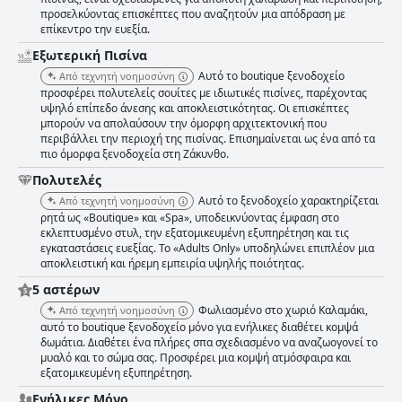
προσελκύοντας επισκέπτες που αναζητούν μια απόδραση με
επίκεντρο την ευεξία.
Εξωτερική Πισίνα
Αυτό το boutique ξενοδοχείο
Από τεχνητή νοημοσύνη
προσφέρει πολυτελείς σουίτες με ιδιωτικές πισίνες, παρέχοντας
υψηλό επίπεδο άνεσης και αποκλειστικότητας. Οι επισκέπτες
μπορούν να απολαύσουν την όμορφη αρχιτεκτονική που
περιβάλλει την περιοχή της πισίνας. Επισημαίνεται ως ένα από τα
πιο όμορφα ξενοδοχεία στη Ζάκυνθο.
Πολυτελές
Αυτό το ξενοδοχείο χαρακτηρίζεται
Από τεχνητή νοημοσύνη
ρητά ως «Boutique» και «Spa», υποδεικνύοντας έμφαση στο
εκλεπτυσμένο στυλ, την εξατομικευμένη εξυπηρέτηση και τις
εγκαταστάσεις ευεξίας. Το «Adults Only» υποδηλώνει επιπλέον μια
αποκλειστική και ήρεμη εμπειρία υψηλής ποιότητας.
5 αστέρων
Φωλιασμένο στο χωριό Καλαμάκι,
Από τεχνητή νοημοσύνη
αυτό το boutique ξενοδοχείο μόνο για ενήλικες διαθέτει κομψά
δωμάτια. Διαθέτει ένα πλήρες σπα σχεδιασμένο να αναζωογονεί το
μυαλό και το σώμα σας. Προσφέρει μια κομψή ατμόσφαιρα και
εξατομικευμένη εξυπηρέτηση.
Ενήλικες Μόνο