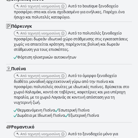
Αυτό το boutique ξενοδοχείο
Από τεχνητή νοημοσύνη
προσφέρει σπα και είναι σχεδιασμένο για ενήλικες. Παρέχει ένα
ήσυχο και πολυτελές καταφύγιο.
Πάρκινγκ
Αυτό το πολυτελές ξενοδοχείο
Από τεχνητή νοημοσύνη
προσφέρει δωρεάν ιδιωτικό χώρο στάθμευσης στις εγκαταστάσεις
χωρίς να απαιτείται κράτηση, παρέχοντας βολική και δωρεάν
στάθμευση για τους επισκέπτες.
Φόρτιση ηλεκτρικών αυτοκινήτων
Πισίνα
Αυτό το όμορφο ξενοδοχείο
Από τεχνητή νοημοσύνη
διαθέτει μοναδική αρχιτεκτονική γύρω από την πισίνα και
προσφέρει πολυτελείς σουίτες με ιδιωτικές πισίνες. Βρίσκεται στο
χωριό Καλαμάκι, κοντά σε ταβέρνες, καφετέριες και μια υπέροχη
παραλία, με το χωριό Λαγανάς σε κοντινή απόσταση για τη
νυχτερινή ζωή.
Θερμαινόμενη Πισίνα
Εσωτερική Πισίνα
Δωμάτια με Ιδιωτική Πισίνα
Εξωτερική Πισίνα
Ρομαντικό
Αυτό το ξενοδοχείο μόνο για
Από τεχνητή νοημοσύνη