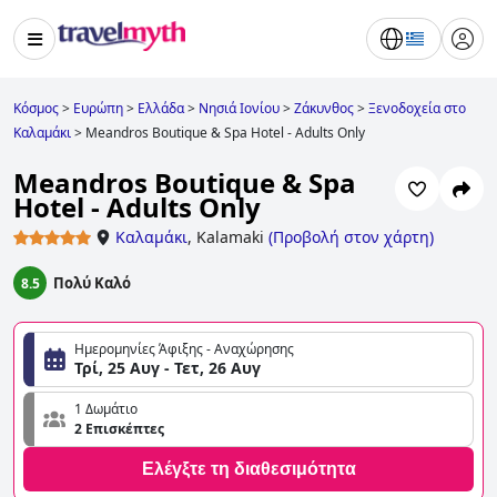
Κόσμος
>
Ευρώπη
>
Ελλάδα
>
Νησιά Ιονίου
>
Ζάκυνθος
>
Ξενοδοχεία στο
Καλαμάκι
>
Meandros Boutique & Spa Hotel - Adults Only
Meandros Boutique & Spa
Hotel - Adults Only
Καλαμάκι
,
Kalamaki
(
Προβολή στον χάρτη
)
Πολύ Καλό
8.5
Ημερομηνίες Άφιξης - Αναχώρησης
Τρί, 25 Αυγ - Τετ, 26 Αυγ
1 Δωμάτιο
2 Επισκέπτες
Ελέγξτε τη διαθεσιμότητα