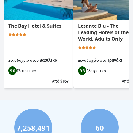
The Bay Hotel & Suites
Lesante Blu - The
Leading Hotels of the
World, Adults Only
Ξενοδοχείο
στον
Βασιλικό
Ξενοδοχείο
στο
Τραγάκι
Εξαιρετικό
Εξαιρετικό
9.0
9.3
Από
$167
Από
$
7,258,491
60