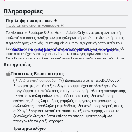
Πληροφορίες
Περίληψη των κριτικών
Περίληψη από τεχνητή νοημοσύνη
Το Meandros Boutique & Spa Hotel - Adults Only είναι μια φανταστική
επιλογή για όσους αναζητούν μια χαλαρωτική και άνετη διαμονή, με τις
περισσότερες κριτικές να επισημαίνουν την εξαιρετική τοποθεσία του
ξενοδοχείου κοντά στην παραλία, τα καταστήματα και τα εστιατόρια. Οι
Διαβάστε περιλήψεις από κριτικές για όλες τις κατηγορίες
επισκέπτες έχουν επίσης επαινέσει τις επιλογές πρωινού του
ξενοδοχείου και τις νόστιμες επιλογές δείπνου, καθώς και το φιλικό και
Κατηγορίες
εξυπηρετικό προσωπικό. Τα δωμάτια είναι γενικά ευρύχωρα και καθαρά,
ενώ ορισμένα προσφέρουν ιδιωτικές πισίνες για μια επιπλέον πολυτελή
Πρακτικές Bιωσιμότητας
εμπειρία. Η καθαριότητα του ξενοδοχείου διατηρείται σε υψηλά
πρότυπα και οι εγκαταστάσεις σπα και εξωτερικής πισίνας έχουν λάβει
Δεσμευμένο στην περιβαλλοντική
Από τεχνητή νοημοσύνη
θετικά σχόλια. Παρόλο που η σύνδεση WiFi του ξενοδοχείου είναι
βιωσιμότητα, αυτό το ξενοδοχείο συμμετέχει σε ολοκληρωμένα
φτωχή, εξακολουθεί να αποτελεί μια εξαιρετική επιλογή για όσους
προγράμματα ανακύκλωσης και έχει αυστηρή πολιτική απαγόρευσης
πλαστικών καλαμακίων. Εφαρμόζει πρακτικές εξοικονόμησης
θέλουν να αποσυνδεθούν και να χαλαρώσουν. Παρόλο που ορισμένοι
ενέργειας, όπως λαμπτήρες χαμηλής ενέργειας και μονωμένες
επισκέπτες αμφισβήτησαν τη βαθμολογία αστέρων του ξενοδοχείου,
σωληνώσεις, παράλληλα με μεθόδους εξοικονόμησης νερού, όπως
συνολικά, η γοητεία και η ζεστή ατμόσφαιρα του ξενοδοχείου άφησαν
συλλογή βρόχινου νερού και συσκευές εξοικονόμησης νερού. Το
τους επισκέπτες ικανοποιημένους από τη διαμονή τους.
ξενοδοχείο διαχειρίζεται επίσης τα απορρίμματα τροφίμων
παρέχοντάς τα για ζωοτροφές.
Ερωτηματολόγιο