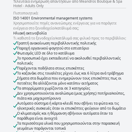
Τελευταία ενημέρωση απαντήσεων από Meandros Boutique & Spa
Hotel - Adults Only
Πιστοποιητικά:
ISO 14001 Environmental management systems
Χρησιμοποιείτε πηγές ανανεώσιμης ενέργειας για να παράγετε
ενέργεια στο ξενοδοχείο/κατάλυμά σας;
Ηλιακή ακτινοβολία
Τι καθιστά το ξενοδοχείο/κατάλυμά σας φιλικό προς το περιβάλλον;
Γραπτή ανακοίνωση περιβαλλοντικής πολιτικής
Παροχή οργανικού φαγητού στο εστιατόριο
Φωτισμός LED σε όλο το κατάλυμα
Το προσωπικό έχει εκπαιδευτεί να ακολουθεί περιβαλλοντικές
πολιτικές
Παρέχονται ποδήλατα στους επισκέπτες
Το καζανάκι στις τουαλέτες ρίχνει έως και 6 λίτρα ανά τράβηγμα
Σήματα στα δωμάτια που ενημερώνουν τους επισκέπτες πως οι
πετσέτες θα αλλάζονται μόνο κατόπιν αιτήματος
Τα απορρίμματα χωρίζονται σε 3 κατηγορίες
Δεν χρησιμοποιούνται αναλώσιμα (μιας χρήσης) ποτήρια/κούπες,
πιάτα και μαχαιροπίρουνα
Αυτόματο σύστημα ή κάρτα-κλειδί που σβήνει τα φώτα και τις
ηλεκτρικές συσκευές όταν οι επισκέπτες φεύγουν από το δωμάτιο
Ο κλιματισμός και η θέρμανση σβήνουν αυτόματα όταν τα
παράθυρα είναι ανοιχτά
Τα περισσότερα υλικά που χρησιμοποιούνται στην παρασκευή
γευμάτων παράγονται τοπικά