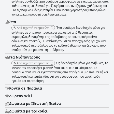
ενήλικες συνδυάζει μια boutique ατμόσφαιρα με εγκαταστάσεις σπα,
καθιστώντας το ιδανικό για ζευγάρια που αναζητούν χαλάρωση και
μια εξατομικευμένη εμπειρία. Ο boutique χαρακτήρας υποδηλώνει
γοητεία και προσοχή στη λεπτομέρεια.
Σπα
Ένα boutique ξενοδοχείο μόνο για
Από τεχνητή νοημοσύνη
ενήλικες με σπα που προσφέρει μια σειρά από θεραπείες,
συμπεριλαμβανομένης της πρόσβασης σε εσωτερική πισίνα,
σάουνες και τζακούζι. Η εστίασή του στην παροχή ενός ήσυχου και
χαλαρωτικού περιβάλλοντος το καθιστά ιδανικό για ζευγάρια που
αναζητούν μια ρομαντική απόδραση.
Για Νιόπαντρους
Ως ξενοδοχείο μόνο για ενήλικες, το
Από τεχνητή νοημοσύνη
Meandros προσφέρει μια γαλήνια και οικεία ατμόσφαιρα. Το
boutique στυλ και οι εγκαταστάσεις σπα παρέχουν μια πολυτελή και
χαλαρωτική εμπειρία, ιδανική για νεόνυμφους που αναζητούν
ηρεμία και περιποίηση.
Κοντά σε Παραλία
Δωρεάν WiFi
Δωμάτια με Ιδιωτική Πισίνα
Δωμάτια με τζακούζι