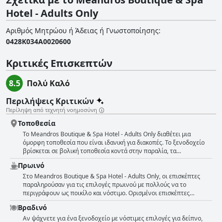
Hotel - Adults Only
Αριθμός Μητρώου ή Άδειας ή Γνωστοποίησης
:
0428Κ034Α0020600
Κριτικές Επισκεπτών
8.5
Πολύ Καλό
Περιλήψεις Κριτικών
Περίληψη από τεχνητή νοημοσύνη
Τοποθεσία
Το Meandros Boutique & Spa Hotel - Adults Only διαθέτει μια
όμορφη τοποθεσία που είναι ιδανική για διακοπές. Το ξενοδοχείο
βρίσκεται σε βολική τοποθεσία κοντά στην παραλία, τα
καταστήματα, τα εστιατόρια και την κεντρική περιοχή, καθιστώντας
Πρωινό
το ιδανικό μέρος για διαμονή. Το μέγεθος των δωματίων σε
συνδυασμό με την τοποθεσία του ξενοδοχείου είναι επίσης άξιο
Στο Meandros Boutique & Spa Hotel - Adults Only, οι επισκέπτες
αναφοράς, καθώς οι επισκέπτες έχουν εύκολη πρόσβαση στη
παραληρούσαν για τις επιλογές πρωινού με πολλούς να το
Ζάκυνθο, το Λαγανά και την πόλη της Ζακύνθου. Επιπλέον, η
περιγράφουν ως ποικίλο και νόστιμο. Ορισμένοι επισκέπτες
παραλία βρίσκεται σε μικρή απόσταση με τα πόδια και υπάρχει
επαίνεσαν ακόμη τη γωνιά με τις ελληνικές σπεσιαλιτέ και τις
Βραδινό
πάρκινγκ για να μπορούν οι επισκέπτες του ξενοδοχείου να
φρεσκομαγειρεμένες καθημερινές επιλογές. Ο μπουφές φαγητού
σταθμεύουν εύκολα τα αυτοκίνητά τους. Παρόλο που το ξενοδοχείο
του ξενοδοχείου ήταν επίσης πολύ αγαπητός με πολλούς
Αν ψάχνετε για ένα ξενοδοχείο με νόστιμες επιλογές για δείπνο,