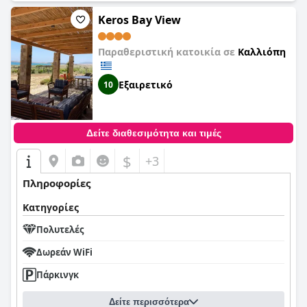
Keros Bay View
Παραθεριστική κατοικία σε
Καλλιόπη
Εξαιρετικό
10
Δείτε διαθεσιμότητα και τιμές
$
+3
Πληροφορίες
Κατηγορίες
Πολυτελές
Δωρεάν WiFi
Πάρκινγκ
Δείτε περισσότερα