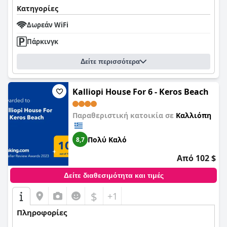
Κατηγορίες
Δωρεάν WiFi
Πάρκινγκ
Δείτε περισσότερα
Kalliopi House For 6 - Keros Beach
Παραθεριστική κατοικία σε
Καλλιόπη
Πολύ Καλό
8,7
Από 102 $
Δείτε διαθεσιμότητα και τιμές
$
+1
Πληροφορίες