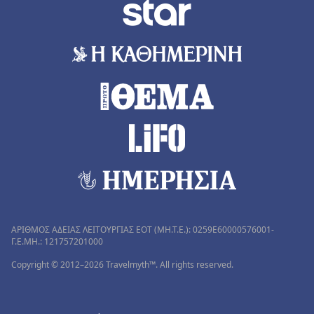
ΑΡΙΘΜΟΣ ΑΔΕΙΑΣ ΛΕΙΤΟΥΡΓΙΑΣ ΕΟΤ (MH.T.E.): 0259Ε60000576001-
Γ.Ε.ΜΗ.: 121757201000
Copyright © 2012–2026 Travelmyth™. All rights reserved.