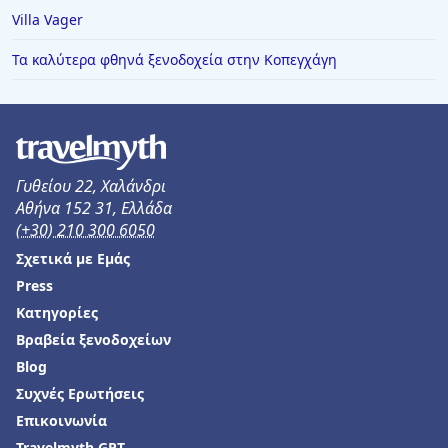
Villa Vager
Ξενοδοχεία στο Πεταλίδι
Ξενοδοχεία σε Σκαραμαγκάς
Τα καλύτερα φθηνά ξενοδοχεία στην Κοπεγχάγη
Ξενοδοχεία στο Βιβάρι
Ξενοδοχεία σε Παιανία
Γυθείου 22, Χαλάνδρι
Αθήνα 152 31, Ελλάδα
(+30) 210 300 6050
Σχετικά με Εμάς
Press
Κατηγορίες
Βραβεία ξενοδοχείων
Blog
Συχνές Ερωτήσεις
Επικοινωνία
Travelmyth GPT