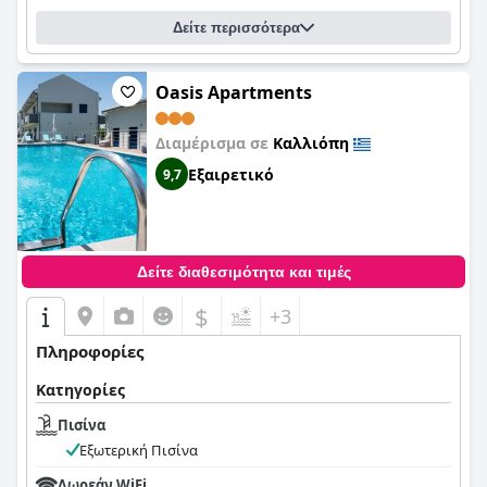
Δείτε περισσότερα
Oasis Apartments
Διαμέρισμα σε
Καλλιόπη
Εξαιρετικό
9,7
Δείτε διαθεσιμότητα και τιμές
$
+3
Πληροφορίες
Κατηγορίες
Πισίνα
Εξωτερική Πισίνα
Δωρεάν WiFi