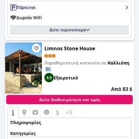
Πάρκινγκ
Δωρεάν WiFi
Δείτε περισσότερα
Limnos Stone House
Παραθεριστική κατοικία σε
Καλλιόπη
Εξαιρετικό
9,9
Από 83 $
Δείτε διαθεσιμότητα και τιμές
$
+3
Πληροφορίες
Κατηγορίες