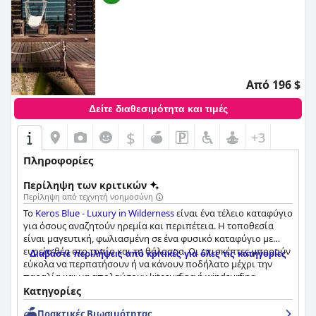
Από 196 $
Δείτε διαθεσιμότητα και τιμές
$
+3
Πληροφορίες
Περίληψη των κριτικών
Περίληψη από τεχνητή νοημοσύνη
Το
Keros Blue - Luxury in Wilderness
είναι ένα τέλειο καταφύγιο
για όσους αναζητούν ηρεμία και περιπέτεια. Η τοποθεσία
είναι μαγευτική, φωλιασμένη σε ένα φυσικό καταφύγιο με
ευρεία θέα στο τοπίο και τη θάλασσα. Οι επισκέπτες μπορούν
Διαβάστε περιλήψεις από κριτικές για όλες τις κατηγορίες
εύκολα να περπατήσουν ή να κάνουν ποδήλατο μέχρι την
παραλία και να απολαύσουν kitesurfing ή windsurfing.
Παρόλο που ορισμένοι επισκέπτες είχαν ανάμεικτες απόψεις
Κατηγορίες
για το πρωινό, η πλειοψηφία το βρήκε πολύ νόστιμο και
Πρακτικές Bιωσιμότητας
ωραίο με κάτι για όλους. Τα δωμάτια είναι ένα highlight με