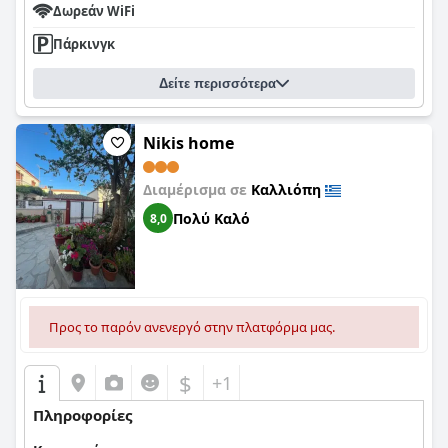
Δωρεάν WiFi
Πάρκινγκ
Δείτε περισσότερα
Nikis home
Διαμέρισμα σε
Καλλιόπη
Πολύ Καλό
8,0
Προς το παρόν ανενεργό στην πλατφόρμα μας.
$
+1
Πληροφορίες