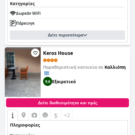
Κατηγορίες
Δωρεάν WiFi
Πάρκινγκ
Δείτε περισσότερα
Keros House
Παραθεριστική κατοικία σε
Καλλιόπη
Εξαιρετικό
9,6
Δείτε διαθεσιμότητα και τιμές
$
+2
Πληροφορίες