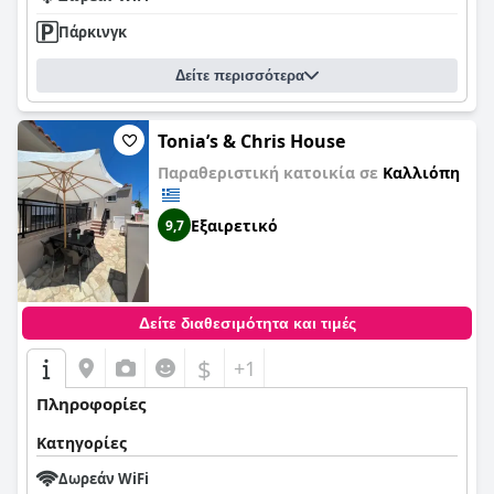
Πάρκινγκ
Δείτε περισσότερα
Tonia’s & Chris House
Παραθεριστική κατοικία σε
Καλλιόπη
Εξαιρετικό
9,7
Δείτε διαθεσιμότητα και τιμές
$
+1
Πληροφορίες
Κατηγορίες
Δωρεάν WiFi