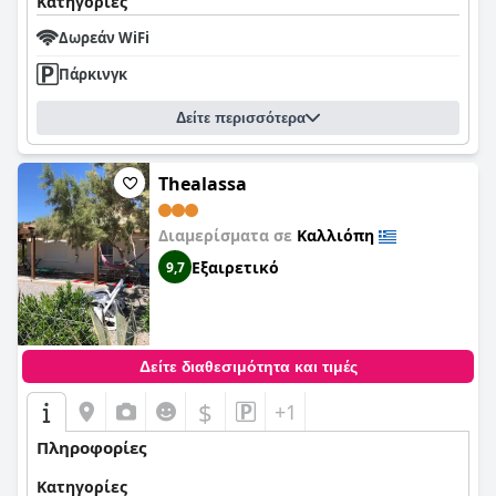
Κατηγορίες
Δωρεάν WiFi
Πάρκινγκ
Δείτε περισσότερα
Thealassa
Διαμερίσματα σε
Καλλιόπη
Εξαιρετικό
9,7
Δείτε διαθεσιμότητα και τιμές
$
+1
Πληροφορίες
Κατηγορίες