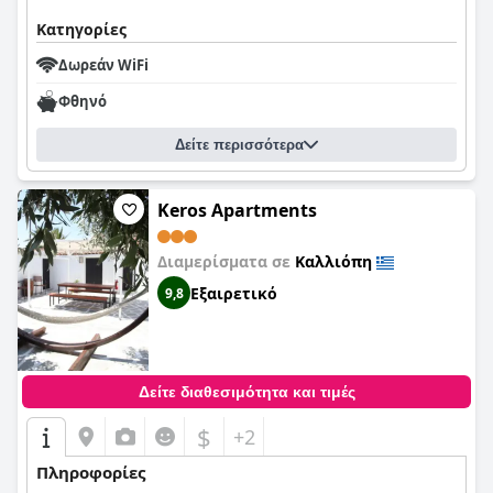
Κατηγορίες
Δωρεάν WiFi
Φθηνό
Δείτε περισσότερα
Keros Apartments
Διαμερίσματα σε
Καλλιόπη
Εξαιρετικό
9,8
Δείτε διαθεσιμότητα και τιμές
$
+2
Πληροφορίες