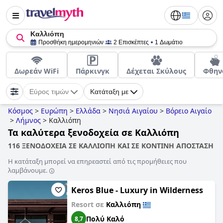
Καλλιόπη
Προσθήκη ημερομηνιών
2 Επισκέπτες
1 Δωμάτιο
Δωρεάν WiFi
Πάρκινγκ
Δέχεται Σκύλους
Φθην
Εύρος τιμών
Κατάταξη με
Κόσμος
>
Ευρώπη
>
Ελλάδα
>
Νησιά Αιγαίου
>
Βόρειο Αιγαίο
>
Λήμνος
>
Καλλιόπη
Τα καλύτερα ξενοδοχεία σε Καλλιόπη
116 ΞΕΝΟΔΟΧΕΙΑ ΣΕ ΚΑΛΛΙΟΠΗ ΚΑΙ ΣΕ ΚΟΝΤΙΝΗ ΑΠΟΣΤΑΣΗ
Η κατάταξη μπορεί να επηρεαστεί από τις προμήθειες που
λαμβάνουμε.
Keros Blue - Luxury in Wilderness
Resort σε
Καλλιόπη
Πολύ Καλό
8,7