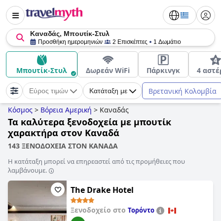
Καναδάς, Μπουτίκ-Στυλ
Προσθήκη ημερομηνιών
2 Επισκέπτες
1 Δωμάτιο
Μπουτίκ-Στυλ
Δωρεάν WiFi
Πάρκινγκ
4 αστ
Βρετανική Κολομβία
Εύρος τιμών
Κατάταξη με
Κόσμος
>
Βόρεια Αμερική
>
Καναδάς
Τα καλύτερα ξενοδοχεία με μπουτίκ
χαρακτήρα στον Καναδά
143 ΞΕΝΟΔΟΧΕΙΑ ΣΤΟΝ ΚΑΝΑΔΑ
Η κατάταξη μπορεί να επηρεαστεί από τις προμήθειες που
λαμβάνουμε.
The Drake Hotel
Ξενοδοχείο στο
Τορόντο