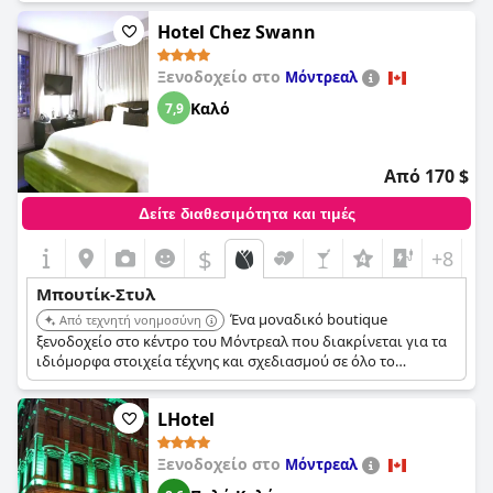
εμπειρία φιλοξενίας.
Hotel Chez Swann
Ξενοδοχείο στο
Μόντρεαλ
Καλό
7,9
Από 170 $
Δείτε διαθεσιμότητα και τιμές
$
+8
Μπουτίκ-Στυλ
Ένα μοναδικό boutique
Από τεχνητή νοημοσύνη
ξενοδοχείο στο κέντρο του Μόντρεαλ που διακρίνεται για τα
ιδιόμορφα στοιχεία τέχνης και σχεδιασμού σε όλο το
κατάλυμα. Προσφέρει μια ζωντανή, κεντρική τοποθεσία κοντά
σε σημαντικά γεγονότα και αξιοθέατα.
LHotel
Ξενοδοχείο στο
Μόντρεαλ