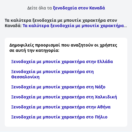
εμπειρία boutique ξενοδοχείου" υποδηλώνουν υψηλό
επίπεδο ικανοποίησης μεταξύ των επισκεπτών. Με τη
Δείτε όλα τα
ξενοδοχεία στον Καναδά
γραφικότητα και την εξατομικευμένη εξυπηρέτησή του, το
Abigail's Hotel
ξεχωρίζει ως ένας μοναδικός και γοητευτικός
Τα καλύτερα ξενοδοχεία με μπουτίκ χαρακτήρα στον
προορισμός, προσφέροντας ένα ήσυχο καταφύγιο
Καναδά
:
Τα καλύτερα ξενοδοχεία με μπουτίκ χαρακτήρα
εμπλουτισμένο με χαρακτήρα.
στη Βρετανική Κολομβία
|
Τα καλύτερα ξενοδοχεία με
μπουτίκ χαρακτήρα στο Κεμπέκ
|
Τα καλύτερα
ξενοδοχεία με μπουτίκ χαρακτήρα στο Οντάριο
|
Τα
Δημοφιλείς προορισμοί που αναζητούν οι χρήστες
καλύτερα ξενοδοχεία με μπουτίκ χαρακτήρα στη Νέα
σε αυτή την κατηγορία:
Σκωτία
|
Τα καλύτερα ξενοδοχεία με μπουτίκ
χαρακτήρα στην Αλμπέρτα
|
Τα καλύτερα ξενοδοχεία με
Ξενοδοχεία με μπουτίκ χαρακτήρα στην Ελλάδα
μπουτίκ χαρακτήρα σε Prince Edward Island
|
Τα
καλύτερα ξενοδοχεία με μπουτίκ χαρακτήρα σε Νιου
Ξενοδοχεία με μπουτίκ χαρακτήρα στη
Μπράνσγουικ
|
Τα καλύτερα ξενοδοχεία με μπουτίκ
Θεσσαλονίκη
χαρακτήρα στη Νέα Γη και Λαμπραντόρ
Ξενοδοχεία με μπουτίκ χαρακτήρα στη Νάξο
Ξενοδοχεία με μπουτίκ χαρακτήρα στη Χαλκιδική
Ξενοδοχεία με μπουτίκ χαρακτήρα στην Αθήνα
Ξενοδοχεία με μπουτίκ χαρακτήρα στο Πήλιο