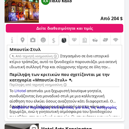
Πολύ Καλό
8,6
Από 204 $
Δείτε διαθεσιμότητα και τιμές
$
Μπουτίκ-Στυλ
Στεγασμένο σε ένα ιστορικό
Από τεχνητή νοημοσύνη
κτίριο τράπεζας, αυτό το ξενοδοχείο παρουσιάζει μια εκτενή
ιδιωτική συλλογή Pop και σύγχρονης τέχνης σε όλη την
έκταση. Προσφέρει μοναδικά διακοσμημένα, ευρύχωρα
Περίληψη των κριτικών που σχετίζονται με την
δωμάτια με ψηλά ταβάνια και αυθεντικά αρχιτεκτονικά
κατηγορία «Μπουτίκ-Στυλ»
χαρακτηριστικά.
Περίληψη από τεχνητή νοημοσύνη
Το
LHotel
αποπνέει μια ξεχωριστή boutique γοητεία,
συνδυάζοντας ένα μοναδικό στυλ με μια καλλιτεχνική
αίσθηση που ελκύει όσους αναζητούν κάτι διαφορετικό. Ο
δροσερός και ιδιόμορφος σχεδιασμός του το κάνει να
Διαβάστε περιλήψεις από κριτικές για όλες τις κατηγορίες
ξεχωρίζει, ενώ η γοητευτική ατμόσφαιρα του ξενοδοχείου
προσθέτει στη συνολική εμπειρία. Οι επισκέπτες εκτιμούν την
προσοχή στη λεπτομέρεια με boutique πινελιές που
ενισχύουν την κομψή και ιδιωτική ατμόσφαιρα. Φωλιασμένο