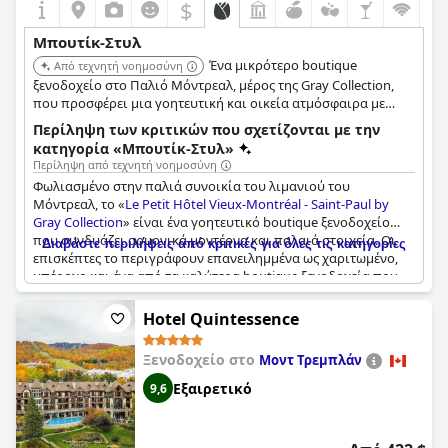
$
Μπουτίκ-Στυλ
Ένα μικρότερο boutique
Από τεχνητή νοημοσύνη
ξενοδοχείο στο Παλιό Μόντρεαλ, μέρος της Gray Collection,
που προσφέρει μια γοητευτική και οικεία ατμόσφαιρα με
εξατομικευμένες υπηρεσίες σε μια ιστορική περιοχή γνωστή
Περίληψη των κριτικών που σχετίζονται με την
για τα πλακόστρωτα δρομάκια και την αρχιτεκτονική της.
κατηγορία «Μπουτίκ-Στυλ»
Περίληψη από τεχνητή νοημοσύνη
Φωλιασμένο στην παλιά συνοικία του λιμανιού του
Μόντρεαλ, το «
Le Petit Hôtel Vieux-Montréal - Saint-Paul by
Gray Collection
» είναι ένα γοητευτικό boutique ξενοδοχείο
που συνδυάζει αρμονικά μοντέρνα και παλαιά στοιχεία. Οι
Διαβάστε περιλήψεις από κριτικές για όλες τις κατηγορίες
επισκέπτες το περιγράφουν επανειλημμένα ως χαριτωμένο,
υπέροχο και ένα από τα καλύτερα boutique ξενοδοχεία που
έχουν ζήσει ποτέ. Η φανταστική τοποθεσία αυξάνει
περαιτέρω την απήχησή του, επιτρέποντας στους επισκέπτες
Hotel Quintessence
εύκολη πρόσβαση στο ζωντανό περιβάλλον της Παλιάς
Μοντρεάλ.
Ξενοδοχείο στο
Μοντ Τρεμπλάν
Επαινούμενο για τη γοητεία και την σχολαστική συντήρησή
Εξαιρετικό
9,6
του, το ξενοδοχείο έχει αποσπάσει εκτίμηση για την
καθαριότητα και την τήρηση των πρωτοκόλλων COVID-19. Οι
επισκέπτες εκτιμούν τους όμορφους, καλά διατηρημένους