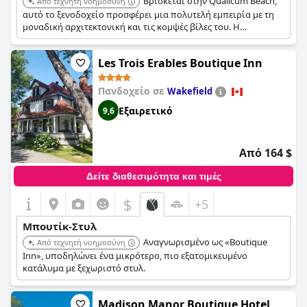
Βρίσκεται στην Qualicum Beach,
Από τεχνητή νοημοσύνη
αυτό το ξενοδοχείο προσφέρει μια πολυτελή εμπειρία με τη
μοναδική αρχιτεκτονική και τις κομψές βίλες του. Η
εξατομικευμένη εξυπηρέτηση και η προσοχή στη λεπτομέρεια
εξασφαλίζουν μια αξέχαστη διαμονή.
Les Trois Erables Boutique Inn
Πανδοχείο σε
Wakefield
Εξαιρετικό
9,6
Από 164 $
Δείτε διαθεσιμότητα και τιμές
$
+5
Μπουτίκ-Στυλ
Αναγνωρισμένο ως «Boutique
Από τεχνητή νοημοσύνη
Inn», υποδηλώνει ένα μικρότερο, πιο εξατομικευμένο
κατάλυμα με ξεχωριστό στυλ.
Madison Manor Boutique Hotel