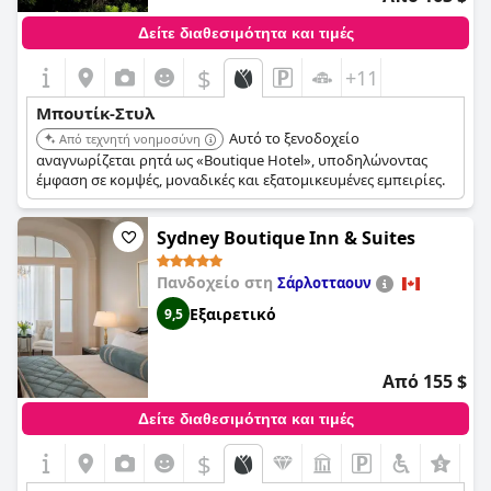
Δείτε διαθεσιμότητα και τιμές
$
+11
Μπουτίκ-Στυλ
Αυτό το ξενοδοχείο
Από τεχνητή νοημοσύνη
αναγνωρίζεται ρητά ως «Boutique Hotel», υποδηλώνοντας
έμφαση σε κομψές, μοναδικές και εξατομικευμένες εμπειρίες.
Sydney Boutique Inn & Suites
Πανδοχείο στη
Σάρλοτταουν
Εξαιρετικό
9,5
Από 155 $
Δείτε διαθεσιμότητα και τιμές
$
+2