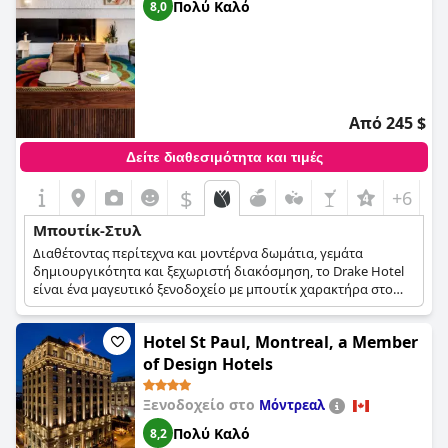
Πολύ Καλό
8,0
Από 245 $
Δείτε διαθεσιμότητα και τιμές
$
+6
Μπουτίκ-Στυλ
Διαθέτοντας περίτεχνα και μοντέρνα δωμάτια, γεμάτα
δημιουργικότητα και ξεχωριστή διακόσμηση, το Drake Hotel
είναι ένα μαγευτικό ξενοδοχείο με μπουτίκ χαρακτήρα στο
Τορόντο, το οποίο προσφέρει έναν αισθητικά ευχάριστο χώρο
για να ξεκουραστείτε, να γεμίσετε τις μπαταρίες σας και να
Hotel St Paul, Montreal, a Member
εκτιμήσετε την τέχνη που βρίσκεται ολόγυρά σας.
of Design Hotels
Ξενοδοχείο στο
Μόντρεαλ
Πολύ Καλό
8,2