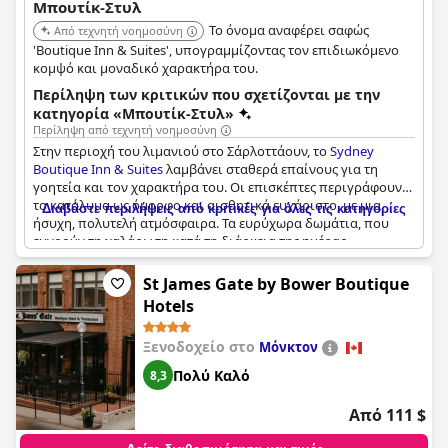
Μπουτίκ-Στυλ
Το όνομα αναφέρει σαφώς
Από τεχνητή νοημοσύνη
'Boutique Inn & Suites', υπογραμμίζοντας τον επιδιωκόμενο
κομψό και μοναδικό χαρακτήρα του.
Περίληψη των κριτικών που σχετίζονται με την
κατηγορία «Μπουτίκ-Στυλ»
Περίληψη από τεχνητή νοημοσύνη
Στην περιοχή του λιμανιού στο Σάρλοττάουν, το
Sydney
Boutique Inn & Suites
λαμβάνει σταθερά επαίνους για τη
γοητεία και τον χαρακτήρα του. Οι επισκέπτες περιγράφουν
το κατάλυμα ως όμορφο και αισθητικά ευχάριστο, με μια
Διαβάστε περιλήψεις από κριτικές για όλες τις κατηγορίες
ήσυχη, πολυτελή ατμόσφαιρα. Τα ευρύχωρα δωμάτια, που
ευνοούν τη χαλάρωση κατά τη διάρκεια της ημέρας,
ενισχύουν περαιτέρω την εμπειρία. Η εγγύτητά του σε
εστιατόρια και σημεία ενδιαφέροντος προσθέτει στην
St James Gate by Bower Boutique
ελκυστικότητά του, καθιστώντας το μια βολική και επιθυμητή
Hotels
τοποθεσία. Επιπλέον, μοναδικές πινελιές, όπως οι δωρεάν
καρέκλες μασάζ, συμβάλλουν στη φήμη του ως ένα εξαιρετικό
Ξενοδοχείο στο
Μόνκτον
boutique ξενοδοχείο.
Πολύ Καλό
8,3
Από 111 $