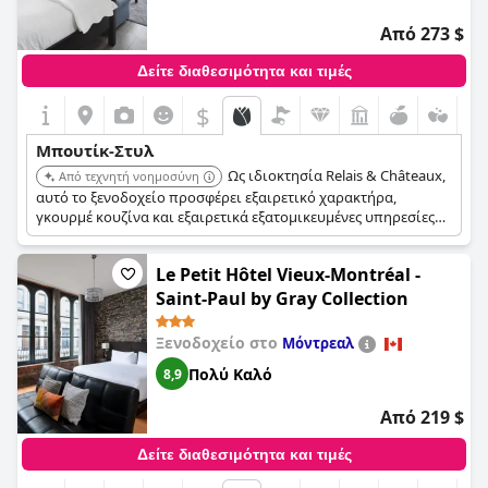
Από 273 $
Δείτε διαθεσιμότητα και τιμές
$
Μπουτίκ-Στυλ
Ως ιδιοκτησία Relais & Châteaux,
Από τεχνητή νοημοσύνη
αυτό το ξενοδοχείο προσφέρει εξαιρετικό χαρακτήρα,
γκουρμέ κουζίνα και εξαιρετικά εξατομικευμένες υπηρεσίες
σε ένα πολυτελές εξοχικό σπίτι δίπλα στη λίμνη,
ενσαρκώνοντας την κορυφή της boutique φιλοξενίας.
Le Petit Hôtel Vieux-Montréal -
Saint-Paul by Gray Collection
Ξενοδοχείο στο
Μόντρεαλ
Πολύ Καλό
8,9
Από 219 $
Δείτε διαθεσιμότητα και τιμές