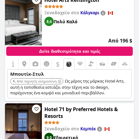
Hotel Arts Kensington
σε μια καλή τοποθεσία, το
LHotel
προσφέρει ένα όμορφο
περιβάλλον που εναρμονίζεται με την οικεία boutique
Ξενοδοχείο στο
Κάλγκαρι
αίσθησή του, καθιστώντας το μια απολαυστική επιλογή για
τους επισκέπτες.
Πολύ Καλό
8,6
Από 196 $
Δείτε διαθεσιμότητα και τιμές
$
Μπουτίκ-Στυλ
Ως μέρος της μάρκας Hotel Arts,
Από τεχνητή νοημοσύνη
αυτή η τοποθεσία εστιάζει στην τέχνη και το design,
παρέχοντας ένα κομψό και μοναδικό περιβάλλον.
Hotel 71 by Preferred Hotels &
Resorts
Ξενοδοχείο στο
Κεμπέκ
Εξαιρετικό
9,0