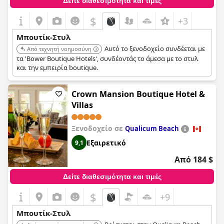
Δείτε διαθεσιμότητα και τιμές
$
+3
Μπουτίκ-Στυλ
Αυτό το ξενοδοχείο συνδέεται με
Από τεχνητή νοημοσύνη
τα 'Bower Boutique Hotels', συνδέοντάς το άμεσα με το στυλ
και την εμπειρία boutique.
Crown Mansion Boutique Hotel &
Villas
Ξενοδοχείο σε
Qualicum Beach
Εξαιρετικό
9,1
Από 184 $
Δείτε διαθεσιμότητα και τιμές
$
+9
Μπουτίκ-Στυλ