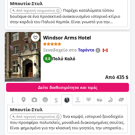
Μπουτίκ-Στυλ
Παρέχει καταλύματα τύπου
Από τεχνητή νοημοσύνη
boutique σε ένα προσεκτικά ανακαινισμένο ιστορικό κτίριο
στην καρδιά του Παλιού Κεμπέκ. Είναι γνωστό για την
εξατομικευμένη εξυπηρέτηση και μια ξεχωριστή, άνετη
ατμόσφαιρα.
Windsor Arms Hotel
Ξενοδοχείο στο
Τορόντο
Πολύ Καλό
8,8
Από 435 $
Δείτε διαθεσιμότητα και τιμές
$
Μπουτίκ-Στυλ
Ένα κομψό, ιστορικό ξενοδοχείο
Από τεχνητή νοημοσύνη
που προσφέρει πολυτελείς, μοναδικά διακοσμημένες σουίτες.
Είναι φημισμένο για την κλασική του γοητεία, την υπηρεσία
απογευματινού τσαγιού και την προσεκτική, εξατομικευμένη