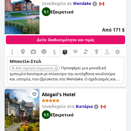
σταθερή επιλογή για όσους αναζητούν μια γραφική αλλά
Ξενοδοχείο σε
Wendake
εκλεπτυσμένη διαμονή.
Εξαιρετικό
9,1
Από 171 $
Δείτε διαθεσιμότητα και τιμές
$
Μπουτίκ-Στυλ
Προσφέρει μια μοναδική
Από τεχνητή νοημοσύνη
εμπειρία boutique με επίκεντρο την αυτόχθονη κουλτούρα
και ιστορία, που βρίσκεται στο Wendake. Ο σχεδιασμός και οι
εκθέσεις του ξενοδοχείου παρέχουν μια ξεχωριστή
πολιτιστική εμβάθυνση.
Abigail's Hotel
Ξενοδοχείο στη
Βικτόρια
Εξαιρετικό
9,5