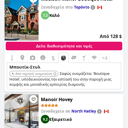
Ξενοδοχείο στο
Τορόντο
Καλό
7,2
Από 128 $
Δείτε διαθεσιμότητα και τιμές
$
+4
Μπουτίκ-Στυλ
Σαφώς ονομάζεται 'Boutique
Από τεχνητή νοημοσύνη
Hotel', υποδεικνύοντας την εστίασή του στην παροχή μιας
κομψής και μοναδικής εμπειρίας διαμονής.
Manoir Hovey
Ξενοδοχείο σε
North Hatley
Εξαιρετικό
9,2