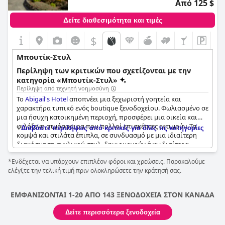
Από 125 $
Δείτε διαθεσιμότητα και τιμές
$
Μπουτίκ-Στυλ
Περίληψη των κριτικών που σχετίζονται με την
κατηγορία «Μπουτίκ-Στυλ»
Περίληψη από τεχνητή νοημοσύνη
Το
Abigail's Hotel
αποπνέει μια ξεχωριστή γοητεία και
χαρακτήρα τυπικό ενός boutique ξενοδοχείου. Φωλιασμένο σε
μια ήσυχη κατοικημένη περιοχή, προσφέρει μια οικεία και
φιλόξενη ατμόσφαιρα που πολλοί επισκέπτες εκτιμούν. Τα
Διαβάστε περιλήψεις από κριτικές για όλες τις κατηγορίες
κομψά και στιλάτα έπιπλα, σε συνδυασμό με μια ιδιαίτερη
διακόσμηση αγγλικού στυλ, δημιουργούν ένα ιδιαίτερα
φιλόξενο περιβάλλον. Αυτό το όμορφο και γραφικό κατάλυμα
*Ενδέχεται να υπάρχουν επιπλέον φόροι και χρεώσεις. Παρακαλούμε
τονίζεται από την εξαιρετική προσοχή στη λεπτομέρεια τόσο
ελέγξτε την τελική τιμή πριν ολοκληρώσετε την κράτησή σας.
στα δωμάτια όσο και σε ολόκληρο το ακίνητο.
Οι επισκέπτες εκτιμούν την εξατομικευμένη και φιλική
ΕΜΦΑΝΙΖΟΝΤΑΙ 1-20 ΑΠΟ 143 ΞΕΝΟΔΟΧΕΙΑ ΣΤΟΝ ΚΑΝΑΔΑ
εξυπηρέτηση, η οποία ενισχύει σημαντικά τη διαμονή.
Περιγραφές όπως "υπέροχο μέρος για διαμονή", "ένα από τα
Δείτε περισσότερα ξενοδοχεία
καλύτερα μέρη που έχουμε μείνει ποτέ" και "πραγματική