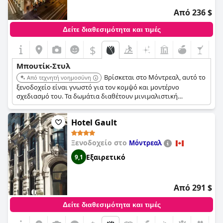
Από 236 $
Δείτε διαθεσιμότητα και τιμές
$
Μπουτίκ-Στυλ
Βρίσκεται στο Μόντρεαλ, αυτό το
Από τεχνητή νοημοσύνη
ξενοδοχείο είναι γνωστό για τον κομψό και μοντέρνο
σχεδιασμό του. Τα δωμάτια διαθέτουν μινιμαλιστική
διακόσμηση, ανέσεις υψηλής τεχνολογίας και θέα στην πόλη.
Το ξενοδοχείο προσφέρει ένα κομψό εστιατόριο, ένα
Hotel Gault
μοντέρνο μπαρ και κεντρική τοποθεσία στην Παλιά Πόλη του
Μόντρεαλ.
Ξενοδοχείο στο
Μόντρεαλ
Εξαιρετικό
9,1
Από 291 $
Δείτε διαθεσιμότητα και τιμές