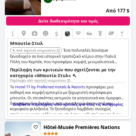
Από 177 $
Δείτε διαθεσιμότητα και τιμές
$
Μπουτίκ-Στυλ
Ένα πολυτελές boutique
Από τεχνητή νοημοσύνη
ξενοδοχείο σε ένα ιστορικό τραπεζικό κτίριο στην Παλιά
Πόλη του Κεμπέκ, που προσφέρει κομψά, μινιμαλιστικά
δωμάτια με χαρακτηριστικά όπως εμφανή τούβλα, θέα στο
Περίληψη των κριτικών που σχετίζονται με την
ποτάμι και ένα μοναδικό ρετιρέ. Παρέχει προσεκτική
κατηγορία «Μπουτίκ-Στυλ»
εξυπηρέτηση, συμπεριλαμβανομένου θυρωρού Clefs d'Or.
Περίληψη από τεχνητή νοημοσύνη
Το
Hotel 71 by Preferred Hotels & Resorts
προσφέρει μια
καθαρή και κομψή εμπειρία με ξεχωριστή ατμόσφαιρα
μπουτίκ. Οι επισκέπτες εκτιμούν τα γοητευτικά και όμορφα
διακοσμημένα δωμάτια, που συμπληρώνονται από την
Διαβάστε περιλήψεις από κριτικές για όλες τις κατηγορίες
κορυφαία φιλοξενία. Το ξενοδοχείο λαμβάνει συνεχώς
επαίνους για την τάξη και το στυλ του, καθιστώντας το έναν
πανέμορφο προορισμό για τους ταξιδιώτες. Βρίσκεται σε μια
εξαιρετική τοποθεσία, η όμορφη αίσθηση μπουτίκ του
Hôtel-Musée Premières Nations
αντανακλάται σε ολόκληρο το ακίνητο, παρέχοντας μια