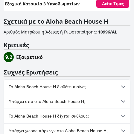
Εξοχική Κατοικία 3 Υπνοδωματίων
Δείτε Τιμές
Σχετικά με το Aloha Beach House H
Αριθμός Μητρώου ή Άδειας ή Γνωστοποίησης
:
10996/AL
Κριτικές
9.2
Εξαιρετικό
Συχνές Ερωτήσεις
Το Aloha Beach House H διαθέτει πισίνα;
Όχι, το Aloha Beach House H δεν διαθέτει πισίνα.
Υπάρχει σπα στο Aloha Beach House H;
Όχι, το Aloha Beach House H δεν διαθέτει σπα.
Το Aloha Beach House H δέχεται σκύλους;
Όχι, το Aloha Beach House H δεν δέχεται σκύλους.
Υπάρχει χώρος πάρκινγκ στο Aloha Beach House H;