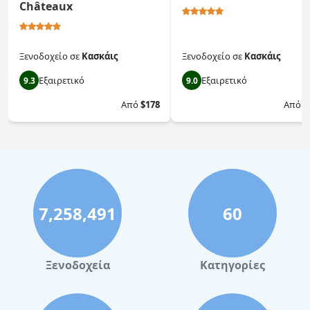
Châteaux
Ξενοδοχείο
σε
Κασκάις
Ξενοδοχείο
σε
Κασκάις
Εξαιρετικό
Εξαιρετικό
9.3
9.0
Από
$178
Από
$
7,258,491
60
Ξενοδοχεία
Κατηγορίες