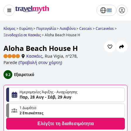
Κόσμος
>
Ευρώπη
>
Πορτογαλία
>
Λισαβόνα
>
Cascais
>
Carcavelos
>
Ξενοδοχεία σε Κασκάις
>
Aloha Beach House H
Aloha Beach House H
Κασκάις
,
Rua Vigia, nº278,
Parede
(
Προβολή στον χάρτη
)
Εξαιρετικό
9.2
Ημερομηνίες Άφιξης - Αναχώρησης
Παρ, 28 Αυγ - Σάβ, 29 Αυγ
1 Δωμάτιο
2 Επισκέπτες
Ελέγξτε τη διαθεσιμότητα