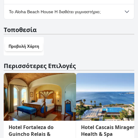
Όχι, δεν υπάρχουν εγκαταστάσεις πάρκινγκ στο Aloha Beach
Το Aloha Beach House H διαθέτει γυμναστήριο;
House H.
Όχι, το Aloha Beach House H δεν διαθέτει γυμναστήριο.
Τοποθεσία
Προβολή Χάρτη
Περισσότερες Επιλογές
Hotel Fortaleza do
Hotel Cascais Miragem
Guincho Relais &
Health & Spa