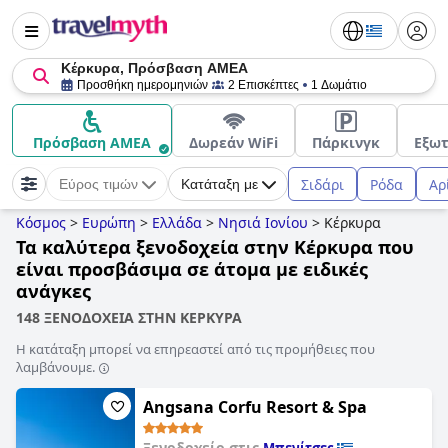
Κέρκυρα, Πρόσβαση ΑΜΕΑ
Προσθήκη ημερομηνιών
2 Επισκέπτες
1 Δωμάτιο
Πρόσβαση ΑΜΕΑ
Δωρεάν WiFi
Πάρκινγκ
Εξωτ
Σιδάρι
Ρόδα
Αρ
Εύρος τιμών
Κατάταξη με
Κόσμος
>
Ευρώπη
>
Ελλάδα
>
Νησιά Ιονίου
>
Κέρκυρα
Τα καλύτερα ξενοδοχεία στην Κέρκυρα που
είναι προσβάσιμα σε άτομα με ειδικές
ανάγκες
148 ΞΕΝΟΔΟΧΕΙΑ ΣΤΗΝ ΚΕΡΚΥΡΑ
Η κατάταξη μπορεί να επηρεαστεί από τις προμήθειες που
λαμβάνουμε.
Angsana Corfu Resort & Spa
Ξενοδοχείο στις