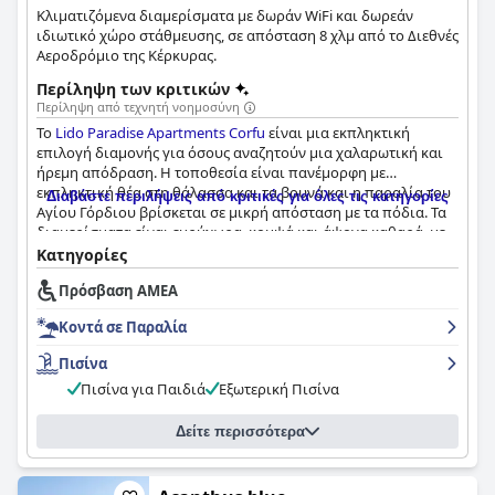
Κλιματιζόμενα διαμερίσματα με δωράν WiFi και δωρεάν
ιδιωτικό χώρο στάθμευσης, σε απόσταση 8 χλμ από το Διεθνές
Αεροδρόμιο της Κέρκυρας.
Περίληψη των κριτικών
Περίληψη από τεχνητή νοημοσύνη
Το
Lido Paradise Apartments Corfu
είναι μια εκπληκτική
επιλογή διαμονής για όσους αναζητούν μια χαλαρωτική και
ήρεμη απόδραση. Η τοποθεσία είναι πανέμορφη με
εκπληκτική θέα στη θάλασσα και τα βουνά και η παραλία του
Διαβάστε περιλήψεις από κριτικές για όλες τις κατηγορίες
Αγίου Γόρδιου βρίσκεται σε μικρή απόσταση με τα πόδια. Τα
διαμερίσματα είναι ευρύχωρα, κομψά και άψογα καθαρά, με
καλά εξοπλισμένες κουζίνες και άνετα κρεβάτια. Το
Κατηγορίες
προσωπικό είναι φιλικό, εξυπηρετικό και εξυπηρετικό με
Πρόσβαση ΑΜΕΑ
καλές συστάσεις για τοπικά εστιατόρια και μπαρ. Η πισίνα
υπερχείλισης είναι ένα ξεχωριστό χαρακτηριστικό με άνετες
Κοντά σε Παραλία
ξαπλώστρες και απίστευτη θέα. Η παραλία είναι επίσης
πανέμορφη με μαλακή χρυσή άμμο και κρυστάλλινα νερά. Αν
Πισίνα
και η είσοδος του πάρκινγκ είναι απότομη και στενή, υπάρχει
Πισίνα για Παιδιά
Εξωτερική Πισίνα
άφθονος χώρος στάθμευσης. Συνολικά, το
Lido Paradise
Apartments Corfu
προσφέρει ένα πολυτελές και ήσυχο
καταφύγιο για όσους αναζητούν ένα διάλειμμα από τα
Δείτε περισσότερα
πολυσύχναστα τουριστικά hotspots.