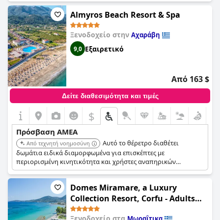
Διαθέτει επίσης ανελκυστήρα, πάγκους/νιπτήρες χαμηλού
Almyros Beach Resort & Spa
ύψους και κορδόνια έκτακτης ανάγκης στο μπάνιο.
Εξοπλισμός κινητικότητας και μεταφορές από/προς το
αεροδρόμιο προσαρμοσμένες για αναπηρικά αμαξίδια είναι
Ξενοδοχείο στην
Αχαράβη
διαθέσιμα προς ενοικίαση.
Εξαιρετικό
9,0
Από 163 $
Δείτε διαθεσιμότητα και τιμές
$
Πρόσβαση ΑΜΕΑ
Αυτό το θέρετρο διαθέτει
Από τεχνητή νοημοσύνη
δωμάτια ειδικά διαμορφωμένα για επισκέπτες με
περιορισμένη κινητικότητα και χρήστες αναπηρικών
αμαξιδίων. Αυτά τα δωμάτια έχουν εύκολα προσβάσιμες
πόρτες, εξαρτήματα και εγκαταστάσεις τόσο στο δωμάτιο όσο
Domes Miramare, a Luxury
και στο μπάνιο, σχεδιασμένα για ευκολία κίνησης και
λειτουργίας.
Collection Resort, Corfu - Adults
Only
Ξενοδοχείο στα
Μωραΐτικα