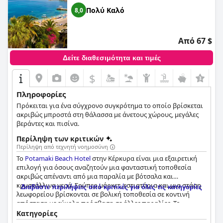
Πολύ Καλό
8,0
Από 67 $
Δείτε διαθεσιμότητα και τιμές
$
Πληροφορίες
Πρόκειται για ένα σύγχρονο συγκρότημα το οποίο βρίσκεται
ακριβώς μπροστά στη θάλασσα με άνετους χώρους, μεγάλες
βεράντες και πισίνα.
Περίληψη των κριτικών
Περίληψη από τεχνητή νοημοσύνη
Το
Potamaki Beach Hotel
στην Κέρκυρα είναι μια εξαιρετική
επιλογή για όσους αναζητούν μια φανταστική τοποθεσία
ακριβώς απέναντι από μια παραλία με βότσαλα και
κρυστάλλινα νερά. Σούπερ μάρκετ, εστιατόρια και μια στάση
Διαβάστε περιλήψεις από κριτικές για όλες τις κατηγορίες
λεωφορείου βρίσκονται σε βολική τοποθεσία σε κοντινή
απόσταση με εύκολη πρόσβαση σε άλλες παραλίες. Το
ξενοδοχείο παρέχει υπέροχα δωμάτια με θέα στη θάλασσα και
Κατηγορίες
μεγάλα μπαλκόνια, ενώ το προσωπικό είναι φιλικό και