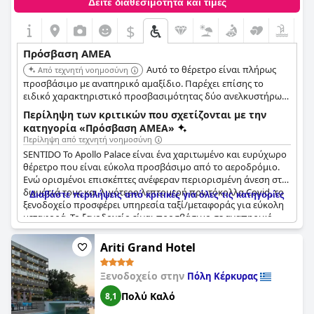
Δείτε διαθεσιμότητα και τιμές
$
Πρόσβαση ΑΜΕΑ
Αυτό το θέρετρο είναι πλήρως
Από τεχνητή νοημοσύνη
προσβάσιμο με αναπηρικό αμαξίδιο. Παρέχει επίσης το
ειδικό χαρακτηριστικό προσβασιμότητας δύο ανελκυστήρων
πισίνας, επιτρέποντας στους επισκέπτες με κινητικά
Περίληψη των κριτικών που σχετίζονται με την
προβλήματα να έχουν πρόσβαση στις πισίνες.
κατηγορία «Πρόσβαση ΑΜΕΑ»
Περίληψη από τεχνητή νοημοσύνη
SENTIDO Το Apollo Palace είναι ένα χαριτωμένο και ευρύχωρο
θέρετρο που είναι εύκολα προσβάσιμο από το αεροδρόμιο.
Ενώ ορισμένοι επισκέπτες ανέφεραν περιορισμένη άνεση στα
δωμάτιά τους και λιγότερο λεπτομερή πρωτόκολλα Covid, το
Διαβάστε περιλήψεις από κριτικές για όλες τις κατηγορίες
ξενοδοχείο προσφέρει υπηρεσία ταξί/μεταφοράς για εύκολη
μεταφορά. Το ξενοδοχείο είναι προσβάσιμο σε αναπηρικό
αμαξίδιο σε όλους τους χώρους, γεγονός που το καθιστά
εξαιρετική επιλογή για επισκέπτες με αναπηρία. Υπάρχουν
Ariti Grand Hotel
ακόμη και δύο ανελκυστήρες στην πισίνα που είναι
διαθέσιμοι για χρήση. Ωστόσο, ορισμένοι επισκέπτες
Ξενοδοχείο στην
Πόλη Κέρκυρας
σημείωσαν ότι υπάρχει περιορισμένη ιδιωτικότητα στο
μπάνιο λόγω της έλλειψης πόρτας και η πρόσβαση στην
Πολύ Καλό
8,1
πισίνα ενηλίκων μπορεί να είναι δύσκολη για τους