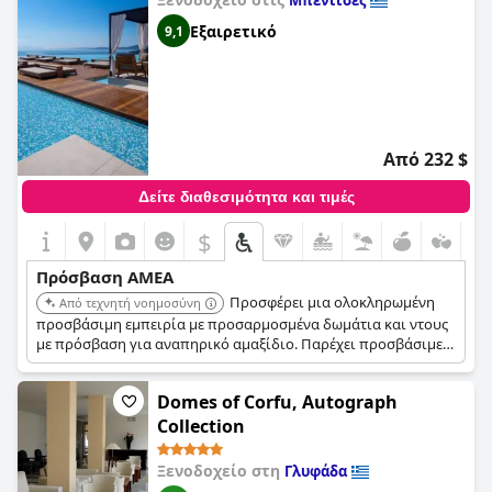
Μπενίτσες
Εξαιρετικό
9,1
Από 232 $
Δείτε διαθεσιμότητα και τιμές
$
Πρόσβαση ΑΜΕΑ
Προσφέρει μια ολοκληρωμένη
Από τεχνητή νοημοσύνη
προσβάσιμη εμπειρία με προσαρμοσμένα δωμάτια και ντους
με πρόσβαση για αναπηρικό αμαξίδιο. Παρέχει προσβάσιμες
διαδρομές σε όλο το θέρετρο, συμπεριλαμβανομένων των
περιοχών πισίνας και σπα. Το προσωπικό είναι εκπαιδευμένο
Domes of Corfu, Autograph
να βοηθά τους επισκέπτες με αναπηρίες, εξασφαλίζοντας μια
άνετη διαμονή.
Collection
Ξενοδοχείο στη
Γλυφάδα