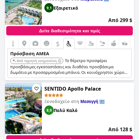
Εξαιρετικό
9,1
Από 299 $
Δείτε διαθεσιμότητα και τιμές
$
Πρόσβαση ΑΜΕΑ
Το θέρετρο προσφέρει
Από τεχνητή νοημοσύνη
προσβάσιμες εγκαταστάσεις και διαθέτει προσβάσιμα
δωμάτια με προσαρμοσμένα μπάνια. Οι κοινόχρηστοι χώροι
σε όλο το θέρετρο είναι επίσης προσβάσιμοι με αναπηρικό
αμαξίδιο και διατίθενται ανελκυστήρες.
SENTIDO Apollo Palace
Ξενοδοχείο στη
Μεσογγή
Πολύ Καλό
8,9
Από 128 $