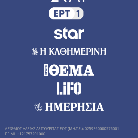
ΑΡΙΘΜΟΣ ΑΔΕΙΑΣ ΛΕΙΤΟΥΡΓΙΑΣ ΕΟΤ (MH.T.E.): 0259Ε60000576001-
Γ.Ε.ΜΗ.: 121757201000