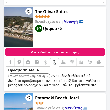
The Olivar Suites
Ξενοδοχείο στη
Μεσογγή
Εξαιρετικό
9,7
Δείτε διαθεσιμότητα και τιμές
$
Πρόσβαση ΑΜΕΑ
Αν και δεν διαθέτει ειδικά
Από τεχνητή νοημοσύνη
δωμάτια προσβάσιμα σε αναπηρικά αμαξίδια, το μεγαλύτερο
μέρος του ξενοδοχείου και των σουιτών του βρίσκεται στο
ισόγειο, γεγονός που βελτιώνει την προσβασιμότητα για
επισκέπτες με κινητικά προβλήματα.
Potamaki Beach Hotel
Ξενοδοχείο στις
Μπενίτσες