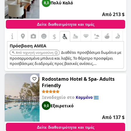
Πολύ Καλό
8,3
Από 213 $
Δείτε διαθεσιμότητα και τιμές
$
Πρόσβαση ΑΜΕΑ
Διαθέτει προσβάσιμα δωμάτια με
Από τεχνητή νοημοσύνη
προσαρμοσμένα μπάνια και λαβές. Το θέρετρο προσφέρει
προσβάσιμες διαδρομές προς βασικές ανέσεις,
συμπεριλαμβανομένης της παραλίας και των εστιατορίων.
Γνωστό για την προσεκτική εξυπηρέτηση προς τους
Rodostamo Hotel & Spa- Adults
επισκέπτες με προβλήματα κινητικότητας.
Friendly
Ξενοδοχείο στο
Κομμένο
Εξαιρετικό
9,0
Από 137 $
Δείτε διαθεσιμότητα και τιμές