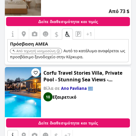
Από 73 $
Δείτε διαθεσιμότητα και τιμές
$
+1
Πρόσβαση ΑΜΕΑ
Αυτό το κατάλυμα αναφέρεται ως
Από τεχνητή νοημοσύνη
προσβάσιμο ξενοδοχείο στην Κέρκυρα.
Corfu Travel Stories Villa, Private
Pool - Stunning Sea Views -
Accessible - 4 Bedrooms
Βίλα σε
Ano Pavliana
Εξαιρετικό
10
Δείτε διαθεσιμότητα και τιμές
$
+7