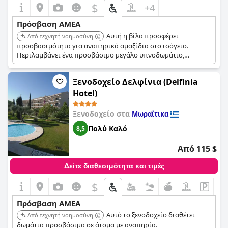
$
+4
Πρόσβαση ΑΜΕΑ
Αυτή η βίλα προσφέρει
Από τεχνητή νοημοσύνη
προσβασιμότητα για αναπηρικά αμαξίδια στο ισόγειο.
Περιλαμβάνει ένα προσβάσιμο μεγάλο υπνοδωμάτιο,
τουαλέτα και ένα υγρό δωμάτιο.
Ξενοδοχείο Δελφίνια (Delfinia
Hotel)
Ξενοδοχείο στα
Μωραΐτικα
Πολύ Καλό
8,5
Από 115 $
Δείτε διαθεσιμότητα και τιμές
$
Πρόσβαση ΑΜΕΑ
Αυτό το ξενοδοχείο διαθέτει
Από τεχνητή νοημοσύνη
δωμάτια προσβάσιμα σε άτομα με αναπηρία.