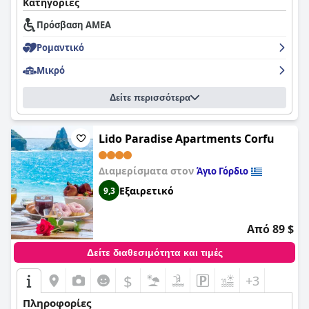
Κατηγορίες
Πρόσβαση ΑΜΕΑ
Ρομαντικό
Μικρό
Δείτε περισσότερα
Lido Paradise Apartments Corfu
Διαμερίσματα στον
Άγιο Γόρδιο
Εξαιρετικό
9,3
Από 89 $
Δείτε διαθεσιμότητα και τιμές
$
+3
Πληροφορίες