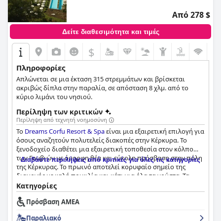
Από 278 $
Δείτε διαθεσιμότητα και τιμές
$
Πληροφορίες
Απλώνεται σε μια έκταση 315 στρεμμάτων και βρίσκεται
ακριβώς δίπλα στην παραλία, σε απόσταση 8 χλμ. από το
κύριο λιμάνι του νησιού.
Περίληψη των κριτικών
Περίληψη από τεχνητή νοημοσύνη
Το
Dreams Corfu Resort & Spa
είναι μια εξαιρετική επιλογή για
όσους αναζητούν πολυτελείς διακοπές στην Κέρκυρα. Το
ξενοδοχείο διαθέτει μια εξαιρετική τοποθεσία στον κόλπο
των Γουβιών με όμορφη θέα και εύκολη πρόσβαση στην πόλη
Διαβάστε περιλήψεις από κριτικές για όλες τις κατηγορίες
της Κέρκυρας. Το πρωινό αποτελεί κορυφαίο σημείο της
διαμονής με καλή ποικιλία και κάτι για όλα τα γούστα. Τα
δωμάτια είναι καθαρά, ευρύχωρα και καλά διακοσμημένα με
Κατηγορίες
ωραία τελειώματα. Το προσωπικό είναι εξαιρετικό, φιλικό,
Πρόσβαση ΑΜΕΑ
εξυπηρετικό και εργατικό. Οι πισίνες είναι ένα σημαντικό
σημείο αναφοράς του ξενοδοχείου με άφθονο χώρο και άνετες
Παραλιακό
ανέσεις. Το ξενοδοχείο είναι επίσης φιλικό προς τις