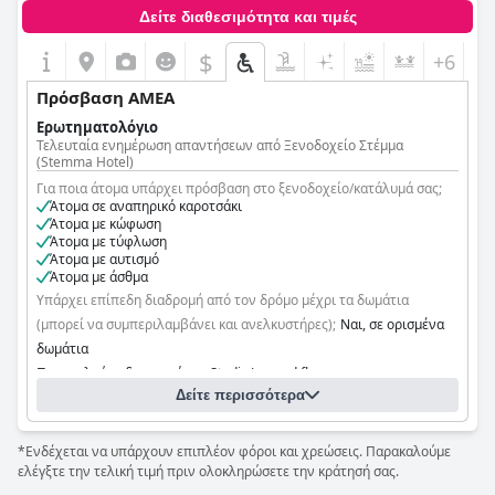
Δείτε διαθεσιμότητα και τιμές
$
+6
Πρόσβαση ΑΜΕΑ
Ερωτηματολόγιο
Τελευταία ενημέρωση απαντήσεων από Ξενοδοχείο Στέμμα
(Stemma Hotel)
Για ποια άτομα υπάρχει πρόσβαση στο ξενοδοχείο/κατάλυμά σας;
Άτομα σε αναπηρικό καροτσάκι
Άτομα με κώφωση
Άτομα με τύφλωση
Άτομα με αυτισμό
Άτομα με άσθμα
Υπάρχει επίπεδη διαδρομή από τον δρόμο μέχρι τα δωμάτια
(μπορεί να συμπεριλαμβάνει και ανελκυστήρες);
Ναι, σε ορισμένα
δωμάτια
Παρακαλούμε διευκρινίστε: Studio/ground floor
Δείτε περισσότερα
Υπάρχουν κάποιες εγκαταστάσεις τις οποίες δεν φτάνουν όσοι
επισκέπτες χρησιμοποιούν αναπηρικό καροτσάκι;
Όχι
*Ενδέχεται να υπάρχουν επιπλέον φόροι και χρεώσεις. Παρακαλούμε
ελέγξτε την τελική τιμή πριν ολοκληρώσετε την κράτησή σας.