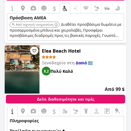
$
Πρόσβαση ΑΜΕΑ
Διαθέτει προσβάσιμα δωμάτια με
Από τεχνητή νοημοσύνη
προσαρμοσμένα μπάνια και χειρολαβές. Προσφέρει
προσβάσιμες διαδρομές προς τις βασικές παροχές. Γνωστό
για την προσεκτική εξυπηρέτηση προς τους επισκέπτες με
προβλήματα κινητικότητας.
Elea Beach Hotel
Ξενοδοχείο στη
Δασιά
Πολύ Καλό
8,2
Από 99 $
Δείτε διαθεσιμότητα και τιμές
$
Πληροφορίες
Περίληψη των κριτικών