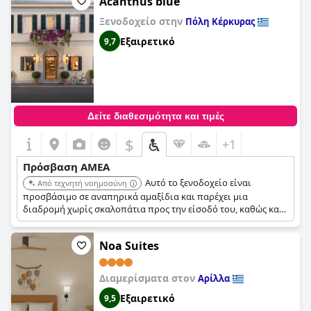
Acanthus blue
Ξενοδοχείο στην
Πόλη Κέρκυρας
Εξαιρετικό
9,7
Δείτε διαθεσιμότητα και τιμές
$
+1
Πρόσβαση ΑΜΕΑ
Αυτό το ξενοδοχείο είναι
Από τεχνητή νοημοσύνη
προσβάσιμο σε αναπηρικά αμαξίδια και παρέχει μια
διαδρομή χωρίς σκαλοπάτια προς την είσοδό του, καθώς και
καλά φωτισμένα μονοπάτια. Διαθέτει θυρωρείο και γραφεία
εγγραφής προσβάσιμα σε αναπηρικά αμαξίδια, καθώς και ένα
Noa Suites
εστιατόριο προσβάσιμο σε αναπηρικά αμαξίδια. Διατίθενται
δωμάτια και εγκαταστάσεις για άτομα με αναπηρία.
Διαμερίσματα στον
Αρίλλα
Εξαιρετικό
9,5