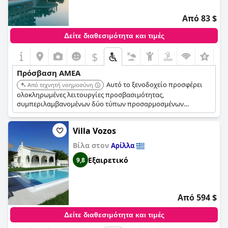
επισκέπτες με μειωμένη κινητικότητα. Παρά κάποια μικρά
ζητήματα, οι επισκέπτες με αναπηρίες μπορούν να
Από 83 $
περιμένουν μια εξαιρετική διαμονή στο
SENTIDO Apollo
Palace
.
Δείτε διαθεσιμότητα και τιμές
$
Πρόσβαση ΑΜΕΑ
Αυτό το ξενοδοχείο προσφέρει
Από τεχνητή νοημοσύνη
ολοκληρωμένες λειτουργίες προσβασιμότητας,
συμπεριλαμβανομένων δύο τύπων προσαρμοσμένων
δωματίων με επιλογές για ντους επίπεδου δαπέδου ή
μπανιέρες με περιστρεφόμενες καρέκλες, και τη
Villa Vozos
διαθεσιμότητα εξειδικευμένου εξοπλισμού κινητικότητας
προς ενοικίαση. Η πισίνα του διαθέτει επίσης μια μεγάλη
Βίλα στον
Αρίλλα
πρόσβαση σε στυλ παραλίας που έχει απαλή κλίση, και
ανυψωτικό πισίνας για άνετη είσοδο.
Εξαιρετικό
9,8
Από 594 $
Δείτε διαθεσιμότητα και τιμές