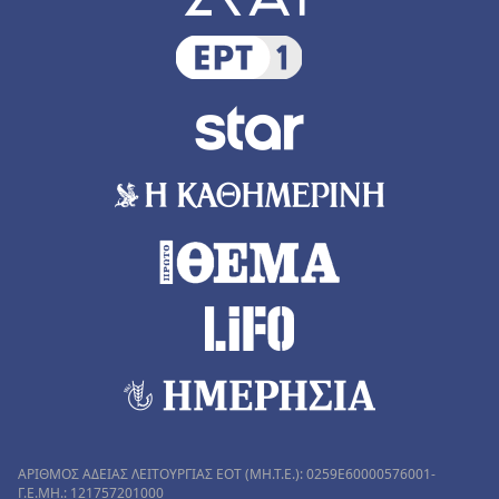
ΑΡΙΘΜΟΣ ΑΔΕΙΑΣ ΛΕΙΤΟΥΡΓΙΑΣ ΕΟΤ (MH.T.E.): 0259Ε60000576001-
Γ.Ε.ΜΗ.: 121757201000