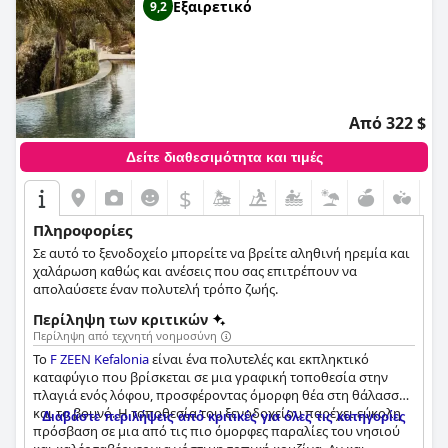
Εξαιρετικό
9,2
Από 322 $
Δείτε διαθεσιμότητα και τιμές
$
Πληροφορίες
Σε αυτό το ξενοδοχείο μπορείτε να βρείτε αληθινή ηρεμία και
χαλάρωση καθώς και ανέσεις που σας επιτρέπουν να
απολαύσετε έναν πολυτελή τρόπο ζωής.
Περίληψη των κριτικών
Περίληψη από τεχνητή νοημοσύνη
Το
F ZEEN Kefalonia
είναι ένα πολυτελές και εκπληκτικό
καταφύγιο που βρίσκεται σε μια γραφική τοποθεσία στην
πλαγιά ενός λόφου, προσφέροντας όμορφη θέα στη θάλασσα
και το βουνό. Η τοποθεσία του ξενοδοχείου παρέχει εύκολη
Διαβάστε περιλήψεις από κριτικές για όλες τις κατηγορίες
πρόσβαση σε μια από τις πιο όμορφες παραλίες του νησιού