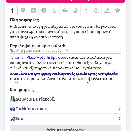
$
+3
Πληροφορίες
Η ιδανική επιλογή για αξέχαστες διακοπές στην Κεφαλονιά,
για επαγγελματικές συναντήσεις, εργασιακή παραμονή ή
απλά ψυχική ανασυγκρότηση.
Περίληψη των κριτικών
Περίληψη από τεχνητή νοημοσύνη
Το
Ionian Plaza Hotel & Spa
συνιστάται ανεπιφύλακτα για
όσους αναζητούν ένα κεντρικό και καθαρό ξενοδοχείο με
φιλικό και εξυπηρετικό προσωπικό. Το μεγαλύτερο
πλεονέκτημα του ξενοδοχείου είναι η εξαιρετική τοποθεσία
Διαβάστε περιλήψεις από κριτικές για όλες τις κατηγορίες
του στην καρδιά του Αργοστολίου, που περιβάλλεται από
πολλά μπαρ, εστιατόρια και καταστήματα. Οι επισκέπτες
λατρεύουν την κεντρική θέση του ξενοδοχείου, ακριβώς πάνω
Κατηγορίες
στην κεντρική πλατεία με τη ζωντανή ατμόσφαιρα. Το
Δωμάτια με τζακούζι
ξενοδοχείο προσφέρει εξαιρετικό πρωινό με πλούσιο και
ποικίλο μπουφέ, που περιλαμβάνει ελληνικά αλμυρά
Για Νιόπαντρους
αρτοσκευάσματα και φρέσκο ψωμί. Τα δωμάτια είναι άνετα
και καθαρά, με μοντέρνα επίπλωση και καλές διαστάσεις. Το
Σπα
ξενοδοχείο λαμβάνει υψηλή βαθμολογία για τα υπέροχα,
καθαρά δωμάτια, τα άνετα κρεβάτια και τις βασικές ανέσεις με
Δείτε περισσότερα