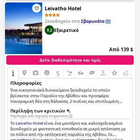
τζακούζι. Αυτές οι σουίτες παρέχουν ένα κομψό και ιδιωτικό
Leivatho Hotel
περιβάλλον για τους επισκέπτες να χαλαρώσουν στο δικό
τους υδρομασάζ.
Ξενοδοχείο στα
Σβορωνάτα
Εξαιρετικό
9,2
Από 139 $
Δείτε διαθεσιμότητα και τιμές
$
+7
Πληροφορίες
Ένα οικογενειακά διοικούμενο ξενοδοχείο το οποίο
βρίσκεται στην Παραλία της Αβύθου και προσφέρει
πανοραμική θέα στη θάλασσα, 2 πισίνες και επιπλωμένη
βεράντα για ηλιοθεραπεία.
Περίληψη των κριτικών
Περίληψη από τεχνητή νοημοσύνη
Το
Leivatho Hotel
είναι ένα μοντέρνο και καλοσχεδιασμένο
ξενοδοχείο με φανταστική τοποθεσία σε μικρή απόσταση με
τα πόδια από την εκπληκτική παραλία της Αβίθου. Οι