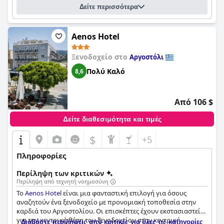
Δείτε περισσότερα
Aenos Hotel
Ξενοδοχείο στο
Αργοστόλι
Πολύ Καλό
8,6
Από 106 $
Δείτε διαθεσιμότητα και τιμές
$
+5
Πληροφορίες
Περίληψη των κριτικών
Περίληψη από τεχνητή νοημοσύνη
Το
Aenos Hotel
είναι μια φανταστική επιλογή για όσους
αναζητούν ένα ξενοδοχείο με προνομιακή τοποθεσία στην
καρδιά του Αργοστολίου. Οι επισκέπτες έχουν εκστασιαστεί
για την κεντρική θέση του ξενοδοχείου στην κεντρική
Διαβάστε περιλήψεις από κριτικές για όλες τις κατηγορίες