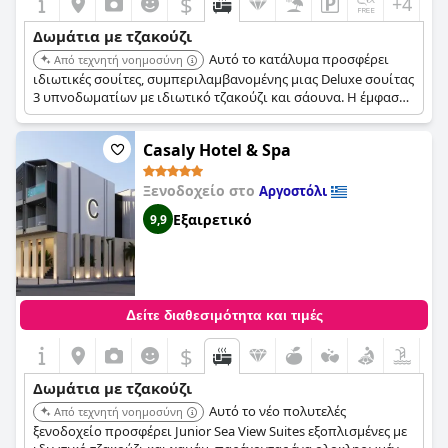
$
+4
Δωμάτια με τζακούζι
Αυτό το κατάλυμα προσφέρει
Από τεχνητή νοημοσύνη
ιδιωτικές σουίτες, συμπεριλαμβανομένης μιας Deluxe σουίτας
3 υπνοδωματίων με ιδιωτικό τζακούζι και σάουνα. Η έμφαση
στις «Ιδιωτικές Σουίτες» και η συμπερίληψη τζακούζι σε μια
μονάδα υψηλής ποιότητας αναδεικνύουν μια ειδική παροχή
Casaly Hotel & Spa
ευεξίας εντός του καταλύματος.
Ξενοδοχείο στο
Αργοστόλι
Εξαιρετικό
9,9
Δείτε διαθεσιμότητα και τιμές
$
Δωμάτια με τζακούζι
Αυτό το νέο πολυτελές
Από τεχνητή νοημοσύνη
ξενοδοχείο προσφέρει Junior Sea View Suites εξοπλισμένες με