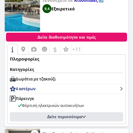
Ξενοδοχείο σε
Ατσουπάδες
Εξαιρετικό
9,4
Δείτε διαθεσιμότητα και τιμές
$
+11
Πληροφορίες
Κατηγορίες
Δωμάτια με τζακούζι
4 αστέρων
Πάρκινγκ
Φόρτιση ηλεκτρικών αυτοκινήτων
Δείτε περισσότερα