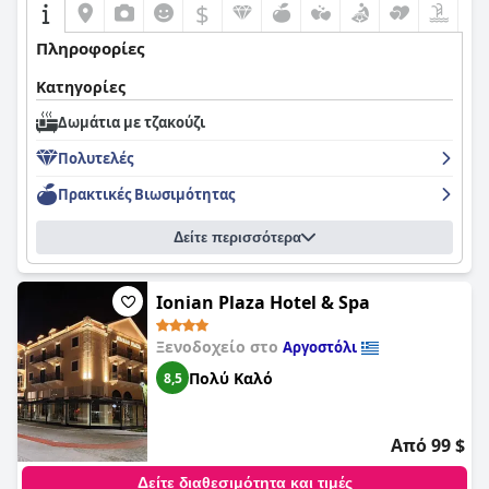
$
Πληροφορίες
Κατηγορίες
Δωμάτια με τζακούζι
Πολυτελές
Πρακτικές Bιωσιμότητας
Δείτε περισσότερα
Ionian Plaza Hotel & Spa
Ξενοδοχείο στο
Αργοστόλι
Πολύ Καλό
8,5
Από 99 $
Δείτε διαθεσιμότητα και τιμές