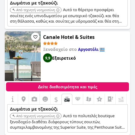
παρέχει εξαιρετικές υπηρεσίες 5 αστέρων, αν και ορισμένοι
Δωμάτια με τζακούζι
επισκέπτες απογοητεύτηκαν από την ξεπερασμένη εμφάνιση
Αυτό το θέρετρο προσφέρει
Από τεχνητή νοημοσύνη
ορισμένων δωματίων και τη μέτρια ποιότητα του φαγητού.
σουίτες ενός υπνοδωματίου με εσωτερικό τζακούζι και θέα
Παρ' όλα αυτά, οι περισσότεροι επισκέπτες βρήκαν τη
στη θάλασσα, καθώς και σουίτες με υδρομασάζ και θέα στη
διαμονή τους στο
F ZEEN Kefalonia
εκπληκτική και μια
θάλασσα. Αυτές οι συγκεκριμένες κατηγορίες σουιτών
πραγματική εμπειρία 5 αστέρων.
παρέχουν στους επισκέπτες την επιλογή ενός τζακούζι εντός
Canale Hotel & Suites
του δωματίου ή ιδιωτικού υδρομασάζ για χαλάρωση.
Ξενοδοχείο στο
Αργοστόλι
Εξαιρετικό
9,9
Δείτε διαθεσιμότητα και τιμές
$
+8
Δωμάτια με τζακούζι
Αυτό το πολυτελές boutique
Από τεχνητή νοημοσύνη
ξενοδοχείο διαθέτει διάφορους τύπους σουιτών,
συμπεριλαμβανομένης της Superior Suite, της Penthouse Suite
και της Executive Suite, όλες με θέα στη θάλασσα και ιδιωτικό