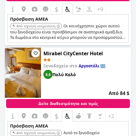
$
+9
Πρόσβαση ΑΜΕΑ
Οι κοινόχρηστοι χώροι αυτού
Από τεχνητή νοημοσύνη
του ξενοδοχείου είναι προσβάσιμοι σε αναπηρικά αμαξίδια.
Τα δωμάτια στο κεντρικό κτίριο μπορούν να προσαρμοστούν
για επισκέπτες με μειωμένη κινητικότητα με ράμπες και
χειρολαβές κατόπιν αιτήματος. Διαθέτει επίσης τουαλέτα και
Mirabel CityCenter Hotel
μπάνιο για άτομα με αναπηρία.
Ξενοδοχείο στο
Αργοστόλι
Πολύ Καλό
8,6
Από 84 $
Δείτε διαθεσιμότητα και τιμές
$
+2
Πρόσβαση ΑΜΕΑ
Αυτό το ξενοδοχείο
Από τεχνητή νοημοσύνη