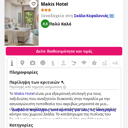
Makis Hotel
Ξενοδοχείο στη
Σκάλα Κεφαλονιάς
Πολύ Καλό
8,8
Δείτε διαθεσιμότητα και τιμές
$
+4
Πληροφορίες
Περίληψη των κριτικών
Περίληψη από τεχνητή νοημοσύνη
Το
Makis Hotel
είναι μια εξαιρετική επιλογή για τους
ταξιδιώτες που αναζητούν διακοπές στην παραλία με την
ασυναγώνιστη τοποθεσία του ακριβώς μπροστά σε μια
ιδιωτική παραλία και σε μικρή απόσταση με τα πόδια από το
Διαβάστε περιλήψεις από κριτικές για όλες τις κατηγορίες
κέντρο του χωριού Σκάλα. Το κατάστρωμα της πισίνας του
ξενοδοχείου προσφέρει εκπληκτική θέα στη θάλασσα και
άνετες ξαπλώστρες και καμπάνες. Οι επισκέπτες έχουν
Κατηγορίες