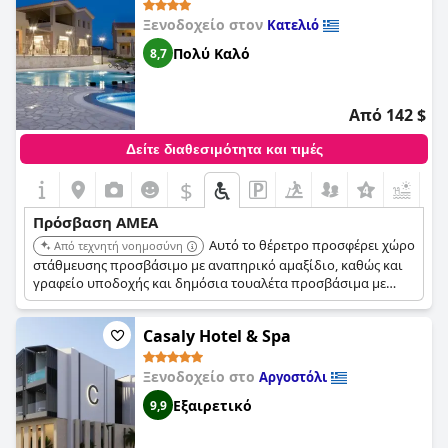
Ξενοδοχείο στον
Κατελιό
Πολύ Καλό
8,7
Από 142 $
Δείτε διαθεσιμότητα και τιμές
$
+5
Πρόσβαση ΑΜΕΑ
Αυτό το θέρετρο προσφέρει χώρο
Από τεχνητή νοημοσύνη
στάθμευσης προσβάσιμο με αναπηρικό αμαξίδιο, καθώς και
γραφείο υποδοχής και δημόσια τουαλέτα προσβάσιμα με
αναπηρικό αμαξίδιο. Διαθέτει επίσης χειρολισθήρες στους
διαδρόμους.
Casaly Hotel & Spa
Ξενοδοχείο στο
Αργοστόλι
Εξαιρετικό
9,9