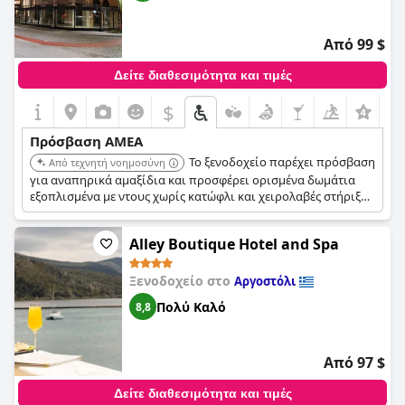
Από 99 $
Δείτε διαθεσιμότητα και τιμές
$
+3
Πρόσβαση ΑΜΕΑ
Το ξενοδοχείο παρέχει πρόσβαση
Από τεχνητή νοημοσύνη
για αναπηρικά αμαξίδια και προσφέρει ορισμένα δωμάτια
εξοπλισμένα με ντους χωρίς κατώφλι και χειρολαβές στήριξης
κοντά στην τουαλέτα, εξυπηρετώντας τους επισκέπτες που
χρειάζονται αυτές τις εγκαταστάσεις.
Alley Boutique Hotel and Spa
Ξενοδοχείο στο
Αργοστόλι
Πολύ Καλό
8,8
Από 97 $
Δείτε διαθεσιμότητα και τιμές