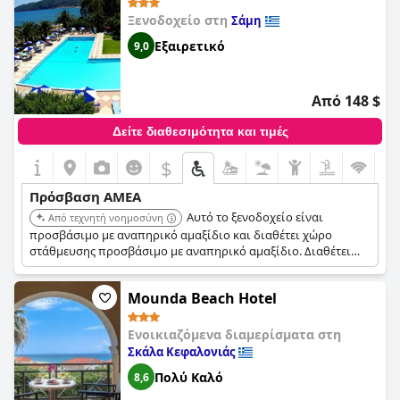
που βρίσκεται στο ισόγειο.
Ξενοδοχείο στη
Σάμη
Εξαιρετικό
9,0
Από 148 $
Δείτε διαθεσιμότητα και τιμές
$
Πρόσβαση ΑΜΕΑ
Αυτό το ξενοδοχείο είναι
Από τεχνητή νοημοσύνη
προσβάσιμο με αναπηρικό αμαξίδιο και διαθέτει χώρο
στάθμευσης προσβάσιμο με αναπηρικό αμαξίδιο. Διαθέτει
ανελκυστήρα με φαρδιά πόρτα, ράμπα στην κύρια είσοδο και
χειρολισθήρες σε διαδρόμους και σκάλες. Τα δωμάτια έχουν
Mounda Beach Hotel
δάπεδο με πλακάκια και διατίθεται ντους προσβάσιμο με
αμαξίδιο.
Ενοικιαζόμενα διαμερίσματα στη
Σκάλα Κεφαλονιάς
Πολύ Καλό
8,6