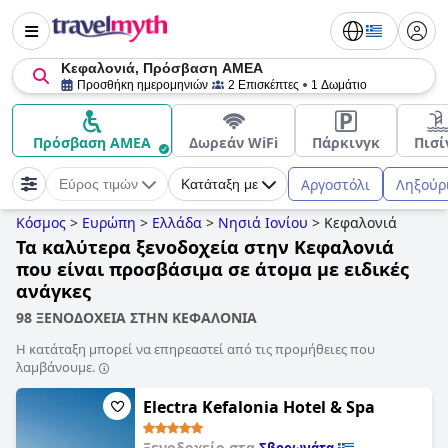
Κεφαλονιά, Πρόσβαση ΑΜΕΑ
Προσθήκη ημερομηνιών
2 Επισκέπτες
1 Δωμάτιο
Πρόσβαση ΑΜΕΑ
Δωρεάν WiFi
Πάρκινγκ
Πισί
Αργοστόλι
Ληξούρ
Εύρος τιμών
Κατάταξη με
Κόσμος
>
Ευρώπη
>
Ελλάδα
>
Νησιά Ιονίου
>
Κεφαλονιά
Τα καλύτερα ξενοδοχεία στην Κεφαλονιά
που είναι προσβάσιμα σε άτομα με ειδικές
ανάγκες
98 ΞΕΝΟΔΟΧΕΙΑ ΣΤΗΝ ΚΕΦΑΛΟΝΙΑ
Η κατάταξη μπορεί να επηρεαστεί από τις προμήθειες που
λαμβάνουμε.
Electra Kefalonia Hotel & Spa
Ξενοδοχείο στα