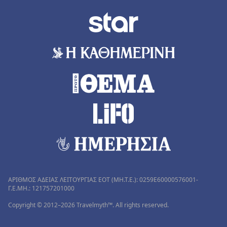
ΑΡΙΘΜΟΣ ΑΔΕΙΑΣ ΛΕΙΤΟΥΡΓΙΑΣ ΕΟΤ (MH.T.E.): 0259Ε60000576001-
Γ.Ε.ΜΗ.: 121757201000
Copyright © 2012–2026 Travelmyth™. All rights reserved.