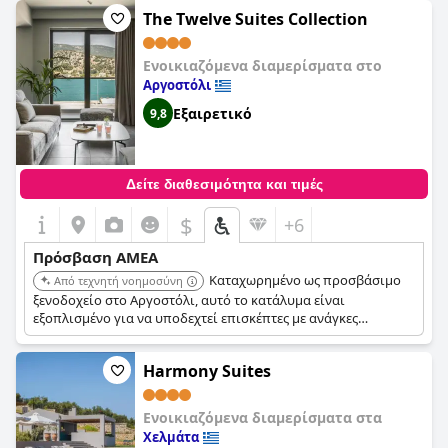
φανταστικό ξενοδοχείο με εξαιρετικές εγκαταστάσεις και
The Twelve Suites Collection
άνετα δωμάτια, κάνοντας μια ευχάριστη διαμονή.
Ενοικιαζόμενα διαμερίσματα στο
Αργοστόλι
Εξαιρετικό
9,8
Δείτε διαθεσιμότητα και τιμές
$
+6
Πρόσβαση ΑΜΕΑ
Καταχωρημένο ως προσβάσιμο
Από τεχνητή νοημοσύνη
ξενοδοχείο στο Αργοστόλι, αυτό το κατάλυμα είναι
εξοπλισμένο για να υποδεχτεί επισκέπτες με ανάγκες
προσβασιμότητας.
Harmony Suites
Ενοικιαζόμενα διαμερίσματα στα
Χελμάτα