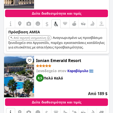
Δείτε διαθεσιμότητα και τιμές
$
Πρόσβαση ΑΜΕΑ
Αναγνωρισμένο ως προσβάσιμο
Από τεχνητή νοημοσύνη
ξενοδοχείο στο Αργοστόλι, παρέχει εγκαταστάσεις κατάλληλες
για επισκέπτες με απαιτήσεις προσβασιμότητας.
Ionian Emerald Resort
Ξενοδοχείο στον
Καραβόμυλο
Πολύ Καλό
8,5
Από 189 $
Δείτε διαθεσιμότητα και τιμές
$