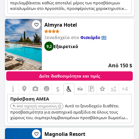
περιλαμβάνεται καθώς αποτελεί μέρος των προσβάσιμων
καταλυμάτων στο Αργοστόλι, προσφέροντας χαρακτηριστικά
για την υποστήριξη επισκεπτών με απαιτήσεις
προσβασιμότητας.
Almyra Hotel
Ξενοδοχείο στο
Φισκάρδο
Εξαιρετικό
9,2
Από 150 $
Δείτε διαθεσιμότητα και τιμές
$
+4
Πρόσβαση ΑΜΕΑ
Αυτό το ξενοδοχείο διαθέτει
Από τεχνητή νοημοσύνη
προσβασιμότητα για αναπηρικά αμαξίδια σε όλους τους
χώρους του, συμπεριλαμβανομένων προσβάσιμων δωματίων
με ντους προσβάσιμα με αναπηρικό αμαξίδιο. Προσφέρει
χώρο στάθμευσης για άτομα με αναπηρία και ανελκυστήρα.
Magnolia Resort