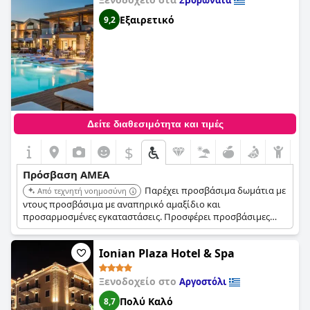
Σβορωνάτα
Εξαιρετικό
9,2
Δείτε διαθεσιμότητα και τιμές
$
Πρόσβαση ΑΜΕΑ
Παρέχει προσβάσιμα δωμάτια με
Από τεχνητή νοημοσύνη
ντους προσβάσιμα με αναπηρικό αμαξίδιο και
προσαρμοσμένες εγκαταστάσεις. Προσφέρει προσβάσιμες
διαδρομές προς την πισίνα, το σπα και τους χώρους εστίασης.
Γνωστό για το εξυπηρετικό προσωπικό και τα καλά
Ionian Plaza Hotel & Spa
χαρακτηριστικά προσβασιμότητας.
Ξενοδοχείο στο
Αργοστόλι
Πολύ Καλό
8,7