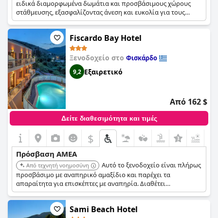
ειδικά διαμορφωμένα δωμάτια και προσβάσιμους χώρους
στάθμευσης, εξασφαλίζοντας άνεση και ευκολία για τους
επισκέπτες με μειωμένη κινητικότητα. Παρέχει επίσης μια
σειρά εγκαταστάσεων, συμπεριλαμβανομένων προσβάσιμων
Fiscardo Bay Hotel
κοινόχρηστων χώρων και ανέσεων στις εγκαταστάσεις, όπως
πισίνες και εστιατόρια. Ολόκληρη η μονάδα είναι
προσβάσιμη με αναπηρικό αμαξίδιο.
Ξενοδοχείο στο
Φισκάρδο
Εξαιρετικό
9,2
Από 162 $
Δείτε διαθεσιμότητα και τιμές
$
Πρόσβαση ΑΜΕΑ
Αυτό το ξενοδοχείο είναι πλήρως
Από τεχνητή νοημοσύνη
προσβάσιμο με αναπηρικό αμαξίδιο και παρέχει τα
απαραίτητα για επισκέπτες με αναπηρία. Διαθέτει
ανελκυστήρα για πρόσβαση στον πρώτο όροφο και όλοι οι
χώροι του ξενοδοχείου είναι προσβάσιμοι. Προσφέρει επίσης
Sami Beach Hotel
ένα δίκλινο δωμάτιο με πρόσβαση για άτομα με αναπηρία