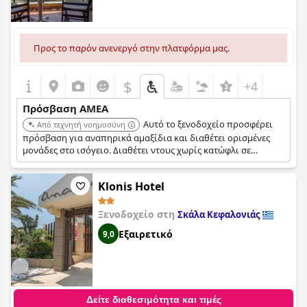
Προς το παρόν ανενεργό στην πλατφόρμα μας.
$
+4
Πρόσβαση ΑΜΕΑ
Αυτό το ξενοδοχείο προσφέρει
Από τεχνητή νοημοσύνη
πρόσβαση για αναπηρικά αμαξίδια και διαθέτει ορισμένες
μονάδες στο ισόγειο. Διαθέτει ντους χωρίς κατώφλι σε
ορισμένα μπάνια. Το ξενοδοχείο αναφέρεται ως προσβάσιμο
σε αναπηρικά αμαξίδια από πολλαπλές πηγές.
Klonis Hotel
Ξενοδοχείο στη
Σκάλα Κεφαλονιάς
Εξαιρετικό
9,0
Δείτε διαθεσιμότητα και τιμές