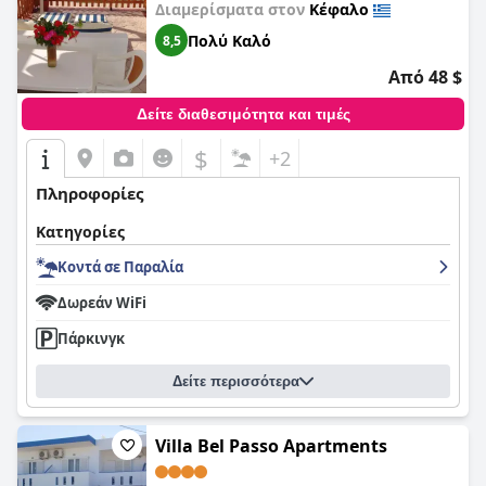
πισίνα και υπέροχη θέα, καθώς και εξαιρετικό προσωπικό,
Διαμερίσματα στον
Κέφαλο
κάνοντας τις διακοπές στην Κω αξέχαστες.
Πολύ Καλό
8,5
Από 48 $
Δείτε διαθεσιμότητα και τιμές
$
+2
Πληροφορίες
Κατηγορίες
Κοντά σε Παραλία
Δωρεάν WiFi
Πάρκινγκ
Δείτε περισσότερα
Villa Bel Passo Apartments