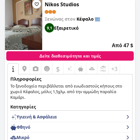
και τα κρεβάτια περιγράφονται ως καθαρά, μεγάλα και
Nikos Studios
εξαιρετικά άνετα, εξασφαλίζοντας έναν καλό ύπνο. Συνολικά,
το ξενοδοχείο Fourtounis είναι μια εξαιρετική επιλογή για
Ξενώνας στον
Κέφαλο
όσους αναζητούν μια καθαρή και άνετη διαμονή σε λογική
τιμή.
Εξαιρετικό
9,1
Από 47 $
Δείτε διαθεσιμότητα και τιμές
$
+3
Πληροφορίες
Το ξενοδοχείο περιβάλλεται από ευωδιαστούς κήπους στο
χωριό Κέφαλος, μόλις 1,5χλμ. από την αμμώδη παραλία
Καμάρι.
Κατηγορίες
Υγιεινή & Ασφάλεια
Φθηνό
Μικρό