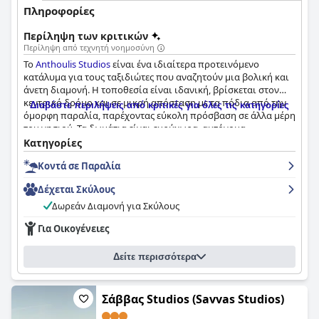
Πληροφορίες
Περίληψη των κριτικών
Περίληψη από τεχνητή νοημοσύνη
Το
Anthoulis Studios
είναι ένα ιδιαίτερα προτεινόμενο
κατάλυμα για τους ταξιδιώτες που αναζητούν μια βολική και
άνετη διαμονή. Η τοποθεσία είναι ιδανική, βρίσκεται στον
κεντρικό δρόμο και σε μικρή απόσταση με τα πόδια από την
Διαβάστε περιλήψεις από κριτικές για όλες τις κατηγορίες
όμορφη παραλία, παρέχοντας εύκολη πρόσβαση σε άλλα μέρη
του νησιού. Τα δωμάτια είναι ευρύχωρα, αυτόνομα
διαμερίσματα που διατηρούνται πεντακάθαρα, με άφθονο
Κατηγορίες
αποθηκευτικό χώρο και όλες τις απαραίτητες ανέσεις. Το
Κοντά σε Παραλία
προσωπικό είναι φιλικό, εξυπηρετικό και εξυπηρετικό,
κάνοντας τους επισκέπτες να αισθάνονται ευπρόσδεκτοι και
Δέχεται Σκύλους
σαν στο σπίτι τους. Η παραλία είναι εκπληκτική και
προσφέρει το τέλειο μέρος για κολύμπι, θαλάσσια σπορ και
Δωρεάν Διαμονή για Σκύλους
χαλάρωση. Συνολικά, το
Anthoulis Studios
ξεπέρασε τις
Για Οικογένειες
προσδοκίες των επισκεπτών και προσέφερε μια διαμονή
ανώτερης ποιότητας με φιλόξενη και θετική ατμόσφαιρα.
Δείτε περισσότερα
Σάββας Studios (Savvas Studios)