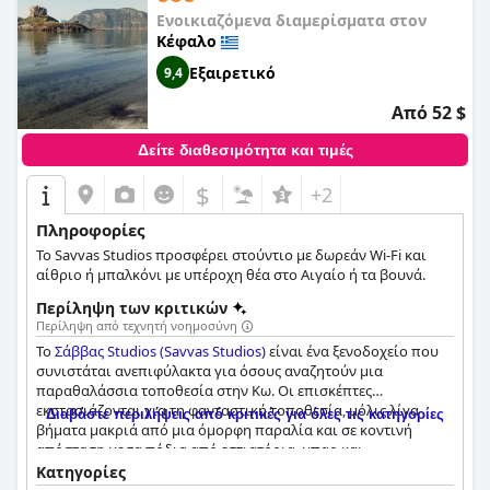
Ενοικιαζόμενα διαμερίσματα στον
Κέφαλο
Εξαιρετικό
9,4
Από 52 $
Δείτε διαθεσιμότητα και τιμές
$
+2
Πληροφορίες
Το Savvas Studios προσφέρει στούντιο με δωρεάν Wi-Fi και
αίθριο ή μπαλκόνι με υπέροχη θέα στο Αιγαίο ή τα βουνά.
Περίληψη των κριτικών
Περίληψη από τεχνητή νοημοσύνη
Το
Σάββας Studios (Savvas Studios)
είναι ένα ξενοδοχείο που
συνιστάται ανεπιφύλακτα για όσους αναζητούν μια
παραθαλάσσια τοποθεσία στην Κω. Οι επισκέπτες
εκστασιάζονται για τη φανταστική τοποθεσία, μόλις λίγα
Διαβάστε περιλήψεις από κριτικές για όλες τις κατηγορίες
βήματα μακριά από μια όμορφη παραλία και σε κοντινή
απόσταση με τα πόδια από εστιατόρια, μπαρ και
καταστήματα. Παρά την εγγύτητά του στις τοπικές ανέσεις, το
Κατηγορίες
ξενοδοχείο προσφέρει μια ήσυχη και ειρηνική διαμονή. Τα