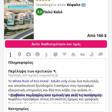
Ξενοδοχείο στον
Κέφαλο
Πολύ Καλό
8,9
Από 166 $
Δείτε διαθεσιμότητα και τιμές
$
Πληροφορίες
Περίληψη των κριτικών
Περίληψη από τεχνητή νοημοσύνη
Το
White Rock of Kos Hotel - Adults only
είναι ένα πολυτελές
και αποκλειστικό ξενοδοχείο 5 αστέρων που προσφέρει
εξαιρετικές υπηρεσίες και θέα που κόβει την ανάσα. Η
τοποθεσία του ξενοδοχείου σε ένα λόφο με θέα τον κόλπο της
Διαβάστε περιλήψεις από κριτικές για όλες τις κατηγορίες
Κεφάλου προσφέρει στους επισκέπτες ήρεμες και γραφικές
διακοπές. Οι επιλογές πρωινού και δείπνου είναι πλούσιες
και διαφοροποιημένες με τοπικές σπεσιαλιτέ και εκλεκτά
Κατηγορίες