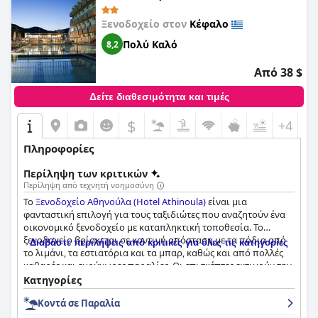
πισίνας, την εξαιρετική εξυπηρέτηση και το ήσυχο
περιβάλλον.
Ξενοδοχείο στον
Κέφαλο
Πολύ Καλό
8,2
Από 38 $
Δείτε διαθεσιμότητα και τιμές
$
+4
Πληροφορίες
Περίληψη των κριτικών
Περίληψη από τεχνητή νοημοσύνη
Το
Ξενοδοχείο Αθηνούλα (Hotel Athinoula)
είναι μια
φανταστική επιλογή για τους ταξιδιώτες που αναζητούν ένα
οικονομικό ξενοδοχείο με καταπληκτική τοποθεσία. Το
ξενοδοχείο βρίσκεται σε κοντινή απόσταση με τα πόδια από
Διαβάστε περιλήψεις από κριτικές για όλες τις κατηγορίες
το λιμάνι, τα εστιατόρια και τα μπαρ, καθώς και από πολλές
καθαρές και ευρύχωρες παραλίες. Οι επισκέπτες εκτιμούν την
καλή σχέση ποιότητας-τιμής και απολαμβάνουν να ξεκινούν
Κατηγορίες
τη μέρα τους με ένα νόστιμο πρωινό δίπλα στην πισίνα. Τα
Κοντά σε Παραλία
δωμάτια είναι καθαρά και λειτουργικά, ενώ ορισμένα
διαθέτουν ακόμη και μπαλκόνια με θέα στην πισίνα. Το