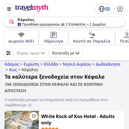
Κέφαλος
Προσθήκη ημερομηνιών
2 Επισκέπτες
1 Δωμάτιο
Δωρεάν WiFi
Πάρκινγκ
Κοντά σε Παραλία
Πισ
Εύρος τιμών
Κατάταξη με
Κόσμος
>
Ευρώπη
>
Ελλάδα
>
Νησιά Αιγαίου
>
Δωδεκάνησα
>
Κως
>
Κέφαλος
Τα καλύτερα ξενοδοχεία στον Κέφαλο
156 ΞΕΝΟΔΟΧΕΙΑ ΣΤΟΝ ΚΕΦΑΛΟ ΚΑΙ ΣΕ ΚΟΝΤΙΝΗ
ΑΠΟΣΤΑΣΗ
Η κατάταξη μπορεί να επηρεαστεί από τις προμήθειες που
λαμβάνουμε.
White Rock of Kos Hotel - Adults
only