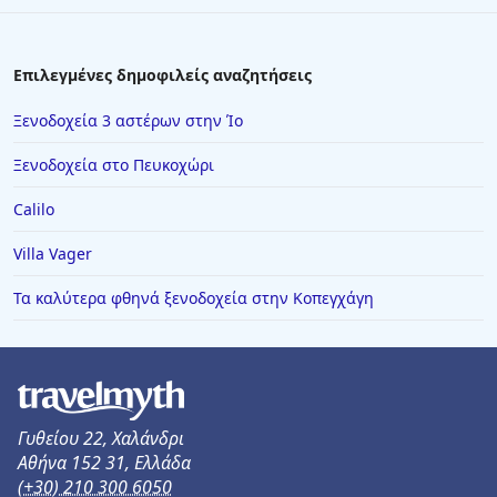
Ξενοδοχεία στη Βέροια
Ξενοδοχεία στη Βραυρώνα
Επιλεγμένες δημοφιλείς αναζητήσεις
Ξενοδοχεία στην Αγία Μαρίνα
Ξενοδοχεία 3 αστέρων στην Ίο
Ξενοδοχεία στην Τσαγκαράδα
Ξενοδοχεία στο Πευκοχώρι
Ξενοδοχεία στην Αμάρυνθο
Calilo
Ξενοδοχεία στο Μεγανήσι
Villa Vager
Ξενοδοχεία στο Πεταλίδι
Ξενοδοχεία σε Σκαραμαγκάς
Τα καλύτερα φθηνά ξενοδοχεία στην Κοπεγχάγη
Ξενοδοχεία στο Βιβάρι
Ξενοδοχεία σε Παιανία
Γυθείου 22, Χαλάνδρι
Αθήνα 152 31, Ελλάδα
(+30) 210 300 6050