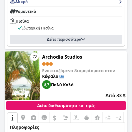
Μικρό
Ρομαντικό
Πισίνα
Εξωτερική Πισίνα
Δείτε περισσότερα
Archodia Studios
Ενοικιαζόμενα διαμερίσματα στον
Κέφαλο
Πολύ Καλό
8,7
Από 33 $
Δείτε διαθεσιμότητα και τιμές
$
+2
Πληροφορίες