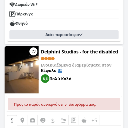
Δωρεάν WiFi
Πάρκινγκ
Φθηνό
Δείτε περισσότερα
Delphini Studios - for the disabled
Ενοικιαζόμενα διαμερίσματα στον
Κέφαλο
Πολύ Καλό
8,6
Προς το παρόν ανενεργό στην πλατφόρμα μας.
$
+5