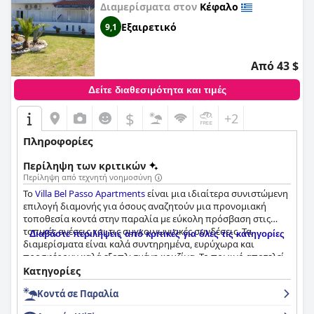
Διαμερίσματα στον
Κέφαλο
Εξαιρετικό
9,1
Από 43 $
Δείτε διαθεσιμότητα και τιμές
$
+2
Πληροφορίες
Περίληψη των κριτικών
Περίληψη από τεχνητή νοημοσύνη
Το
Villa Bel Passo Apartments
είναι μια ιδιαίτερα συνιστώμενη
επιλογή διαμονής για όσους αναζητούν μια προνομιακή
τοποθεσία κοντά στην παραλία με εύκολη πρόσβαση στις
τοπικές ανέσεις και τις συγκοινωνιακές συνδέσεις. Τα
Διαβάστε περιλήψεις από κριτικές για όλες τις κατηγορίες
διαμερίσματα είναι καλά συντηρημένα, ευρύχωρα και
προσφέρουν καλά εξοπλισμένη κουζίνα. Το πρωινό αποτελεί
δημοφιλές σημείο αναφοράς μεταξύ των επισκεπτών με μια
Κατηγορίες
μεγάλη ποικιλία από σπιτικά και τοπικά τρόφιμα,
Κοντά σε Παραλία
συμπεριλαμβανομένης της νόστιμης ελληνικής κουζίνας, που
παρασκευάζονται καθημερινά φρέσκα. Το προσωπικό, ειδικά