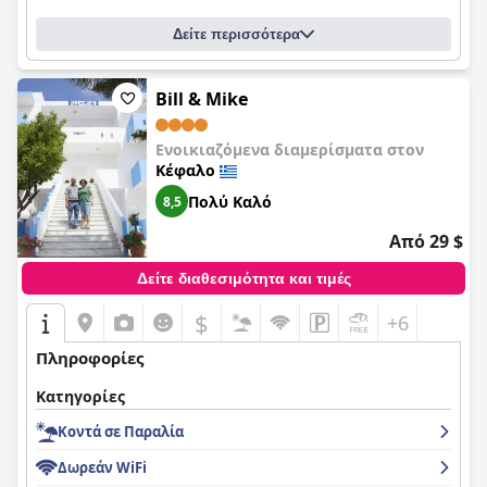
Δείτε περισσότερα
Bill & Mike
Ενοικιαζόμενα διαμερίσματα στον
Κέφαλο
Πολύ Καλό
8,5
Από 29 $
Δείτε διαθεσιμότητα και τιμές
$
+6
Πληροφορίες
Κατηγορίες
Κοντά σε Παραλία
Δωρεάν WiFi