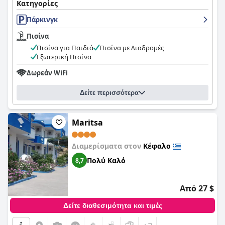
Κατηγορίες
Πάρκινγκ
Πισίνα
Πισίνα για Παιδιά
Πισίνα με Διαδρομές
Εξωτερική Πισίνα
Δωρεάν WiFi
Δείτε περισσότερα
Maritsa
Διαμερίσματα στον
Κέφαλο
Πολύ Καλό
8,7
Από 27 $
Δείτε διαθεσιμότητα και τιμές