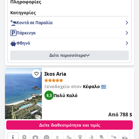
Πληροφορίες
Κατηγορίες
Κοντά σε Παραλία
Πάρκινγκ
Φθηνό
Δείτε περισσότερα
Ikos Aria
Ξενοδοχείο στον
Κέφαλο
Πολύ Καλό
8,3
Από 788 $
Δείτε διαθεσιμότητα και τιμές
$