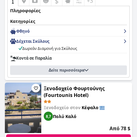
$
+3
Πληροφορίες
Κατηγορίες
Φθηνό
Δέχεται Σκύλους
Δωρεάν Διαμονή για Σκύλους
Κοντά σε Παραλία
Δείτε περισσότερα
Ξενοδοχείο Φουρτούνης
(Fourtounis Hotel)
Ξενοδοχείο στον
Κέφαλο
Πολύ Καλό
8,7
Από 78 $