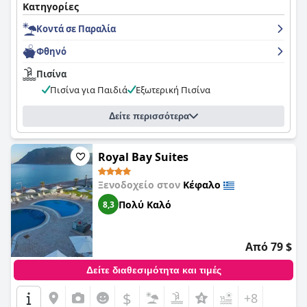
Κατηγορίες
Κοντά σε Παραλία
Φθηνό
Πισίνα
Πισίνα για Παιδιά
Εξωτερική Πισίνα
Δείτε περισσότερα
Royal Bay Suites
Ξενοδοχείο στον
Κέφαλο
Πολύ Καλό
8,3
Από 79 $
Δείτε διαθεσιμότητα και τιμές
$
+8