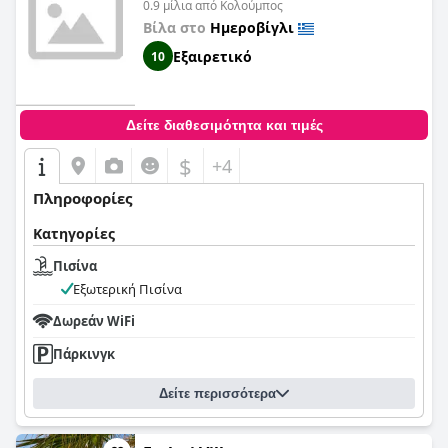
0.9 μίλια από Κολούμπος
Βίλα στο
Ημεροβίγλι
Εξαιρετικό
10
Δείτε διαθεσιμότητα και τιμές
$
+4
Πληροφορίες
Κατηγορίες
Πισίνα
Εξωτερική Πισίνα
Δωρεάν WiFi
Πάρκινγκ
Δείτε περισσότερα