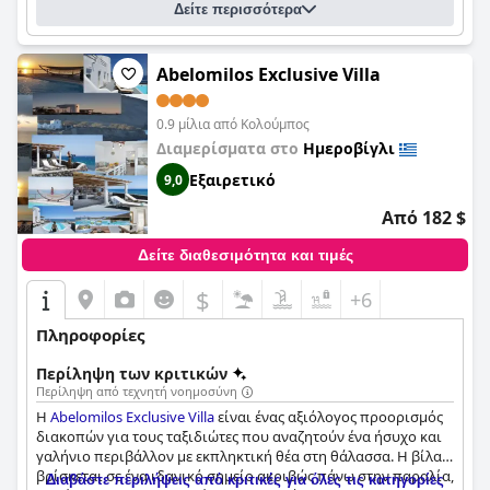
Δείτε περισσότερα
Abelomilos Exclusive Villa
0.9 μίλια από Κολούμπος
Διαμερίσματα στο
Ημεροβίγλι
Εξαιρετικό
9,0
Από 182 $
Δείτε διαθεσιμότητα και τιμές
$
+6
Πληροφορίες
Περίληψη των κριτικών
Περίληψη από τεχνητή νοημοσύνη
Η
Abelomilos Exclusive Villa
είναι ένας αξιόλογος προορισμός
διακοπών για τους ταξιδιώτες που αναζητούν ένα ήσυχο και
γαλήνιο περιβάλλον με εκπληκτική θέα στη θάλασσα. Η βίλα
βρίσκεται σε ένα ιδανικό σημείο ακριβώς πάνω στην παραλία,
Διαβάστε περιλήψεις από κριτικές για όλες τις κατηγορίες