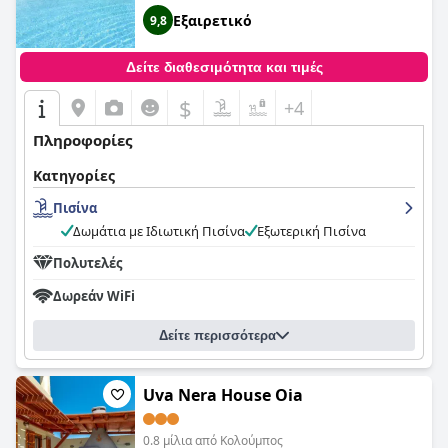
Εξαιρετικό
9,8
Δείτε διαθεσιμότητα και τιμές
$
+4
Πληροφορίες
Κατηγορίες
Πισίνα
Δωμάτια με Ιδιωτική Πισίνα
Εξωτερική Πισίνα
Πολυτελές
Δωρεάν WiFi
Δείτε περισσότερα
Uva Nera House Oia
0.8 μίλια από Κολούμπος