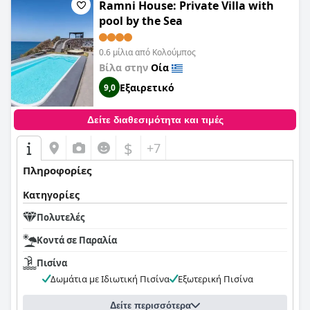
Resort
προσφέρει μια χαλαρωτική και ευχάριστη διαμονή με
Ramni House: Private Villa with
εξαιρετικές υπηρεσίες.
pool by the Sea
0.6 μίλια από Κολούμπος
Βίλα στην
Οία
Εξαιρετικό
9,0
Δείτε διαθεσιμότητα και τιμές
$
+7
Πληροφορίες
Κατηγορίες
Πολυτελές
Κοντά σε Παραλία
Πισίνα
Δωμάτια με Ιδιωτική Πισίνα
Εξωτερική Πισίνα
Δείτε περισσότερα