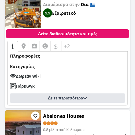
Διαμέρισμα στην
Οία
Εξαιρετικό
9,9
Δείτε διαθεσιμότητα και τιμές
$
+2
Πληροφορίες
Κατηγορίες
Δωρεάν WiFi
Πάρκινγκ
Δείτε περισσότερα
Abelonas Houses
0.8 μίλια από Κολούμπος