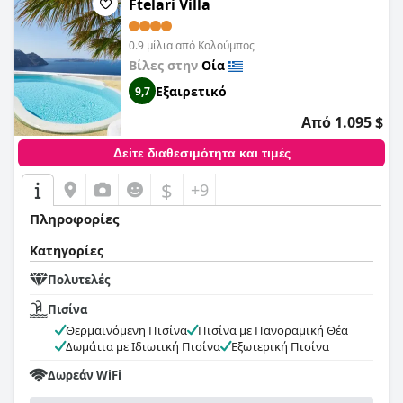
Ftelari Villa
0.9 μίλια από Κολούμπος
Βίλες στην
Οία
Εξαιρετικό
9,7
Από 1.095 $
Δείτε διαθεσιμότητα και τιμές
$
+9
Πληροφορίες
Κατηγορίες
Πολυτελές
Πισίνα
Θερμαινόμενη Πισίνα
Πισίνα με Πανοραμική Θέα
Δωμάτια με Ιδιωτική Πισίνα
Εξωτερική Πισίνα
Δωρεάν WiFi