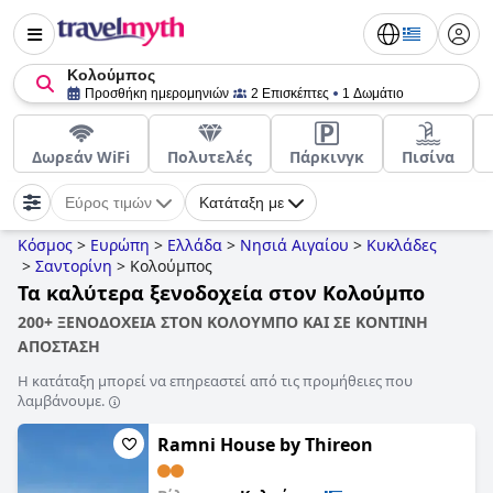
Κολούμπος
Προσθήκη ημερομηνιών
2 Επισκέπτες
1 Δωμάτιο
Δωρεάν WiFi
Πολυτελές
Πάρκινγκ
Πισίνα
Εύρος τιμών
Κατάταξη με
Κόσμος
>
Ευρώπη
>
Ελλάδα
>
Νησιά Αιγαίου
>
Κυκλάδες
>
Σαντορίνη
>
Κολούμπος
Τα καλύτερα ξενοδοχεία στον Κολούμπο
200+ ΞΕΝΟΔΟΧΕΙΑ ΣΤΟΝ ΚΟΛΟΥΜΠΟ ΚΑΙ ΣΕ ΚΟΝΤΙΝΗ
ΑΠΟΣΤΑΣΗ
Η κατάταξη μπορεί να επηρεαστεί από τις προμήθειες που
λαμβάνουμε.
Ramni House by Thireon