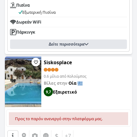
Πισίνα
Εξωτερική Πισίνα
Δωρεάν WiFi
Πάρκινγκ
Δείτε περισσότερα
Siskosplace
0.6 μίλια από Κολούμπος
Βίλες στην
Οία
Εξαιρετικό
9,7
Προς το παρόν ανενεργό στην πλατφόρμα μας.
$
+7