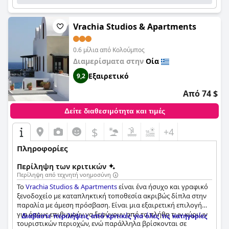
ιδιωτικά υδρομασάζ και μια ποικιλία ανέσεων. Συνολικά, το
Almyra Oia Suites
είναι ένα τέλειο σημείο διακοπών για όσους
αναζητούν μια χαλαρωτική και πολυτελή απόδραση.
Vrachia Studios & Apartments
0.6 μίλια από Κολούμπος
Διαμερίσματα στην
Οία
Εξαιρετικό
9,2
Από 74 $
Δείτε διαθεσιμότητα και τιμές
$
+4
Πληροφορίες
Περίληψη των κριτικών
Περίληψη από τεχνητή νοημοσύνη
Το
Vrachia Studios & Apartments
είναι ένα ήσυχο και γραφικό
ξενοδοχείο με καταπληκτική τοποθεσία ακριβώς δίπλα στην
παραλία με άμεση πρόσβαση. Είναι μια εξαιρετική επιλογή
για όσους επιθυμούν να ξεφύγουν από τα πλήθη των κύριων
Διαβάστε περιλήψεις από κριτικές για όλες τις κατηγορίες
τουριστικών περιοχών, ενώ παράλληλα βρίσκονται σε