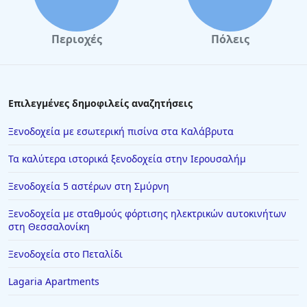
Ξενοδοχεία στην Αστυπάλαια
Ξενοδοχεία στο Πάπιγκο
Περιοχές
Πόλεις
Ξενοδοχεία στην Πόρτο Ράφτη
Ξενοδοχεία στη Βουρβουρού
Ξενοδοχεία στο Κιάτο
Επιλεγμένες δημοφιλείς αναζητήσεις
Ξενοδοχεία στην Πλύτρα
Ξενοδοχεία με εσωτερική πισίνα στα Καλάβρυτα
Ξενοδοχεία στην Ιερισσό
Τα καλύτερα ιστορικά ξενοδοχεία στην Ιερουσαλήμ
Ξενοδοχεία στον Καραβοστάση
Ξενοδοχεία 5 αστέρων στη Σμύρνη
Ξενοδοχεία στο Λαύριο
Ξενοδοχεία με σταθμούς φόρτισης ηλεκτρικών αυτοκινήτων
Ξενοδοχεία σε Αμμουδάρα
στη Θεσσαλονίκη
Ξενοδοχεία στην Κρακοβία
Ξενοδοχεία στο Πεταλίδι
Ξενοδοχεία στη Σαρωνίδα
Lagaria Apartments
Ξενοδοχεία στη Μακρινίτσα