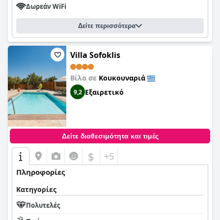
Δωρεάν WiFi
Δείτε περισσότερα
Villa Sofoklis
Βίλα σε
Κουκουναριά
Εξαιρετικό
9,2
Δείτε διαθεσιμότητα και τιμές
$
+5
Πληροφορίες
Κατηγορίες
Πολυτελές