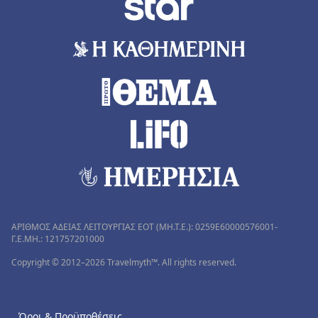
ΑΡΙΘΜΟΣ ΑΔΕΙΑΣ ΛΕΙΤΟΥΡΓΙΑΣ ΕΟΤ (MH.T.E.): 0259Ε60000576001-
Γ.Ε.ΜΗ.: 121757201000
Copyright © 2012–2026 Travelmyth™. All rights reserved.
Όροι & Προϋποθέσεις