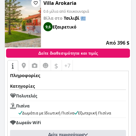
Villa Arokaria
0.6 μίλια από Κουκουναριά
Βίλα στο
Τσιλιβί
Εξαιρετικό
9,6
Από 396 $
Δείτε διαθεσιμότητα και τιμές
$
+7
Πληροφορίες
Κατηγορίες
Πολυτελές
Πισίνα
Δωμάτια με Ιδιωτική Πισίνα
Εξωτερική Πισίνα
Δωρεάν WiFi
Δείτε περισσότερα