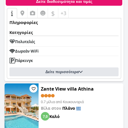
Δείτε διαθεσιμότητα και τιμές
$
+3
Πληροφορίες
Κατηγορίες
Πολυτελές
Δωρεάν WiFi
Πάρκινγκ
Δείτε περισσότερα
Zante View villa Athina
0.7 μίλια από Κουκουναριά
Βίλα στον
Πλάνο
Καλό
7,0