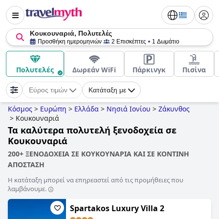
Κουκουναριά, Πολυτελές
Προσθήκη ημερομηνιών
2 Επισκέπτες
1 Δωμάτιο
Πολυτελές
Δωρεάν WiFi
Πάρκινγκ
Πισίνα
Εύρος τιμών
Κατάταξη με
Κόσμος
>
Ευρώπη
>
Ελλάδα
>
Νησιά Ιονίου
>
Ζάκυνθος
>
Κουκουναριά
Τα καλύτερα πολυτελή ξενοδοχεία σε
Κουκουναριά
200+ ΞΕΝΟΔΟΧΕΙΑ ΣΕ ΚΟΥΚΟΥΝΑΡΙΑ ΚΑΙ ΣΕ ΚΟΝΤΙΝΗ
ΑΠΟΣΤΑΣΗ
Η κατάταξη μπορεί να επηρεαστεί από τις προμήθειες που
λαμβάνουμε.
Spartakos Luxury Villa 2