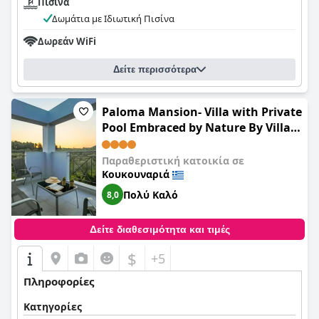
Πισίνα
Δωμάτια με Ιδιωτική Πισίνα
Δωρεάν WiFi
Δείτε περισσότερα
Paloma Mansion- Villa with Private
Pool Embraced by Nature By Villa
Mana Gers
Παραθεριστική κατοικία σε
Κουκουναριά
Πολύ Καλό
8,0
Δείτε διαθεσιμότητα και τιμές
$
+5
Πληροφορίες
Κατηγορίες