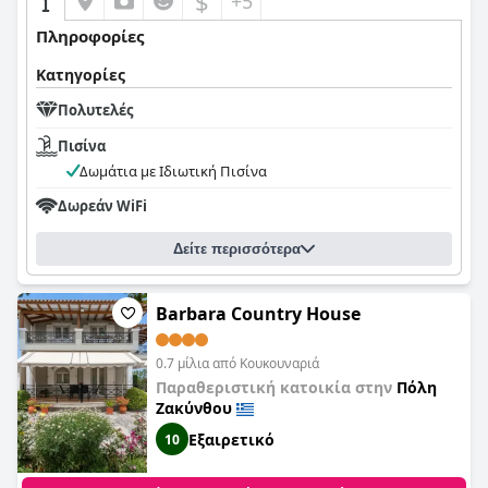
$
+5
Πληροφορίες
Κατηγορίες
Πολυτελές
Πισίνα
Δωμάτια με Ιδιωτική Πισίνα
Δωρεάν WiFi
Δείτε περισσότερα
Barbara Country House
0.7 μίλια από Κουκουναριά
Παραθεριστική κατοικία στην
Πόλη
Ζακύνθου
Εξαιρετικό
10