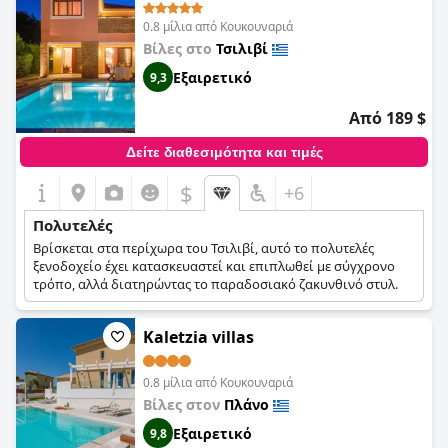
0.8 μίλια από Κουκουναριά
Βίλες στο
Τσιλιβί
Εξαιρετικό
9,3
Από 189 $
Δείτε διαθεσιμότητα και τιμές
$
+6
Πολυτελές
Βρίσκεται στα περίχωρα του Τσιλιβί, αυτό το πολυτελές
ξενοδοχείο έχει κατασκευαστεί και επιπλωθεί με σύγχρονο
τρόπο, αλλά διατηρώντας το παραδοσιακό ζακυνθινό στυλ.
Kaletzia villas
0.8 μίλια από Κουκουναριά
Βίλες στον
Πλάνο
Εξαιρετικό
9,8