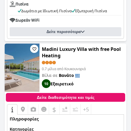
Πισίνα
Δωμάτια με Ιδιωτική Πισίνα
Εξωτερική Πισίνα
Δωρεάν WiFi
Δείτε περισσότερα
Madini Luxury Villa with free Pool
Heating
0.7 μίλια από Κουκουναριά
Βίλα σε
Βανάτο
Εξαιρετικό
10
Δείτε διαθεσιμότητα και τιμές
$
+5
Πληροφορίες
Κατηγορίες