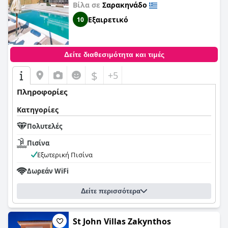
Βίλα σε
Σαρακηνάδο
Εξαιρετικό
10
Δείτε διαθεσιμότητα και τιμές
$
+5
Πληροφορίες
Κατηγορίες
Πολυτελές
Πισίνα
Εξωτερική Πισίνα
Δωρεάν WiFi
Δείτε περισσότερα
St John Villas Zakynthos