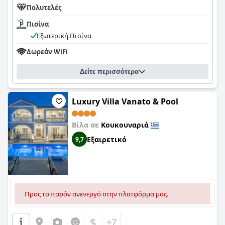
Πολυτελές
Πισίνα
Εξωτερική Πισίνα
Δωρεάν WiFi
Δείτε περισσότερα
Luxury Villa Vanato & Pool
Βίλα σε
Κουκουναριά
Εξαιρετικό
9,7
Προς το παρόν ανενεργό στην πλατφόρμα μας.
$
+7