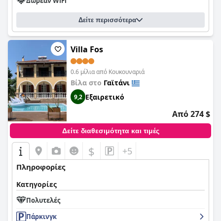
Δωρεάν WiFi
Δείτε περισσότερα
Villa Fos
0.6 μίλια από Κουκουναριά
Βίλα στο
Γαϊτάνι
Εξαιρετικό
9,2
Από 274 $
Δείτε διαθεσιμότητα και τιμές
$
+5
Πληροφορίες
Κατηγορίες
Πολυτελές
Πάρκινγκ