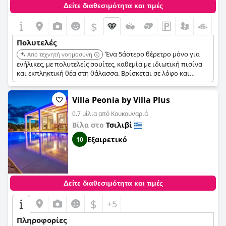
Δείτε διαθεσιμότητα και τιμές
$
Πολυτελές
Ένα 5άστερο θέρετρο μόνο για
Από τεχνητή νοημοσύνη
ενήλικες, με πολυτελείς σουίτες, καθεμία με ιδιωτική πισίνα
και εκπληκτική θέα στη θάλασσα. Βρίσκεται σε λόφο και
προσφέρει μια χαλαρωτική ατμόσφαιρα με ξεχωριστούς
χώρους υποδοχής, εστιατορίου και lounge αποκλειστικά για
Villa Peonia by Villa Plus
ενήλικες.
0.7 μίλια από Κουκουναριά
Βίλα στο
Τσιλιβί
Εξαιρετικό
10
Δείτε διαθεσιμότητα και τιμές
$
+5
Πληροφορίες