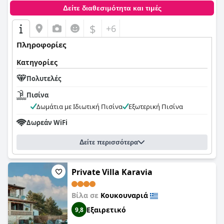
Δείτε διαθεσιμότητα και τιμές
$
+6
Πληροφορίες
Κατηγορίες
Πολυτελές
Πισίνα
Δωμάτια με Ιδιωτική Πισίνα
Εξωτερική Πισίνα
Δωρεάν WiFi
Δείτε περισσότερα
Private Villa Karavia
Βίλα σε
Κουκουναριά
Εξαιρετικό
9,8