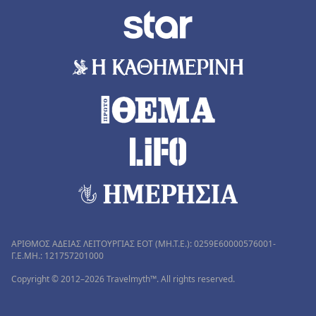
ΑΡΙΘΜΟΣ ΑΔΕΙΑΣ ΛΕΙΤΟΥΡΓΙΑΣ ΕΟΤ (MH.T.E.): 0259Ε60000576001-
Γ.Ε.ΜΗ.: 121757201000
Copyright © 2012–2026 Travelmyth™. All rights reserved.