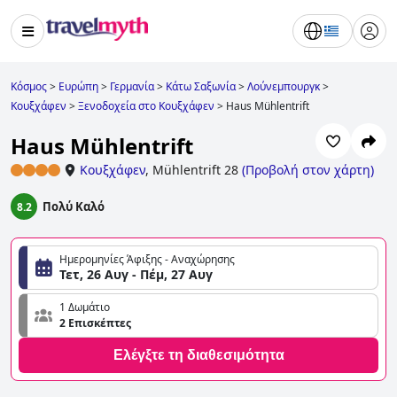
Κόσμος
>
Ευρώπη
>
Γερμανία
>
Κάτω Σαξωνία
>
Λούνεμπουργκ
>
Κουξχάφεν
>
Ξενοδοχεία στο Κουξχάφεν
>
Haus Mühlentrift
Haus Mühlentrift
Κουξχάφεν
,
Mühlentrift 28
(
Προβολή στον χάρτη
)
Πολύ Καλό
8.2
Ημερομηνίες Άφιξης - Αναχώρησης
Τετ, 26 Αυγ - Πέμ, 27 Αυγ
1 Δωμάτιο
2 Επισκέπτες
Ελέγξτε τη διαθεσιμότητα