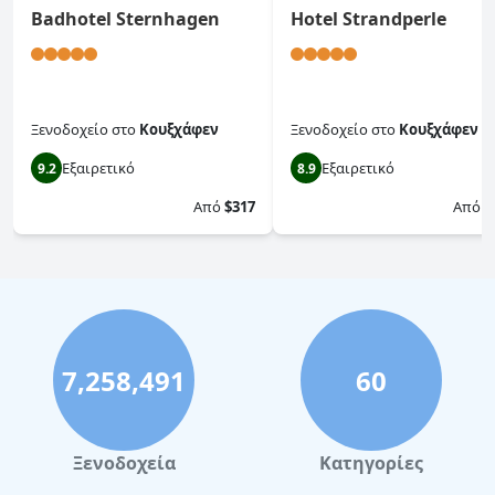
Badhotel Sternhagen
Hotel Strandperle
Ξενοδοχείο
στο
Κουξχάφεν
Ξενοδοχείο
στο
Κουξχάφεν
Εξαιρετικό
Εξαιρετικό
9.2
8.9
Από
$317
Από
$
7,258,491
60
Ξενοδοχεία
Κατηγορίες