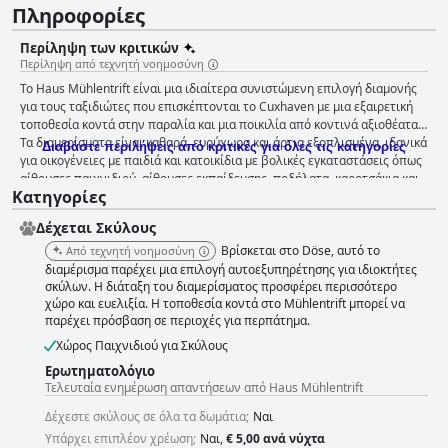
Πληροφορίες
Περίληψη των κριτικών
Περίληψη από τεχνητή νοημοσύνη
Το Haus Mühlentrift είναι μια ιδιαίτερα συνιστώμενη επιλογή διαμονής
για τους ταξιδιώτες που επισκέπτονται το Cuxhaven με μια εξαιρετική
τοποθεσία κοντά στην παραλία και μια ποικιλία από κοντινά αξιοθέατα.
Τα διαμερίσματα είναι καθαρά, ευρύχωρα και άρτια εξοπλισμένα, ιδανικά
Διαβάστε περιλήψεις από κριτικές για όλες τις κατηγορίες
για οικογένειες με παιδιά και κατοικίδια με βολικές εγκαταστάσεις όπως
αίθουσες παιχνιδιού, αίθουσες εκπαίδευσης, ποδήλατα, καροτσάκια και
Κατηγορίες
ειδική παιδική χαρά για σκύλους. Το προσωπικό είναι φιλικό, φιλόξενο
και εξυπηρετικό, παρέχοντας γρήγορες λύσεις σε τυχόν προβλήματα και
Δέχεται Σκύλους
δίνοντας συμβουλές και συστάσεις για πράγματα που μπορείτε να
κάνετε στην περιοχή. Οι επισκέπτες επαινούν τα άνετα κρεβάτια και
Βρίσκεται στο Döse, αυτό το
Από τεχνητή νοημοσύνη
τους καναπέδες, την καθαριότητα των καταλυμάτων και τη βολική
διαμέρισμα παρέχει μια επιλογή αυτοεξυπηρέτησης για ιδιοκτήτες
τοποθεσία. Ορισμένα δωμάτια παρουσιάζουν σημάδια γήρανσης και θα
σκύλων. Η διάταξη του διαμερίσματος προσφέρει περισσότερο
χώρο και ευελιξία. Η τοποθεσία κοντά στο Mühlentrift μπορεί να
μπορούσαν να επωφεληθούν από τον εκσυγχρονισμό, αλλά συνολικά τα
παρέχει πρόσβαση σε περιοχές για περπάτημα.
διαμερίσματα είναι καλά εξοπλισμένα, άνετα και καινούργια. Οι
επισκέπτες αναφέρουν συστηματικά εξαιρετικό ύπνο και χαλαρωτική
Χώρος Παιχνιδιού για Σκύλους
διαμονή χάρη στα εξαιρετικά άνετα κρεβάτια. Επιπλέον, το Haus
Ερωτηματολόγιο
Mühlentrift είναι πολύ hundefreundlich, καθιστώντας το μια εξαιρετική
Τελευταία ενημέρωση απαντήσεων από Haus Mühlentrift
επιλογή για τους ιδιοκτήτες κατοικίδιων ζώων που ταξιδεύουν με τους
τριχωτούς φίλους τους.
Δέχεστε σκύλους σε όλα τα δωμάτια;
Ναι
Υπάρχει επιπλέον χρέωση;
Ναι,
€ 5,00 ανά νύχτα