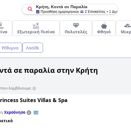
Κρήτη, Κοντά σε Παραλία
Προσθήκη ημερομηνιών
2 Επισκέπτες
1 Δωμάτιο
σίνα
Εξωτερική Πισίνα
Πολυτελές
Φθηνό
Μικ
Ρέθυμνο
Λασίθι
οντά σε παραλία στην Κρήτη
ς που λαμβάνουμε.
incess Suites Villas & Spa
τη
Χερσόνησο
ρετικό