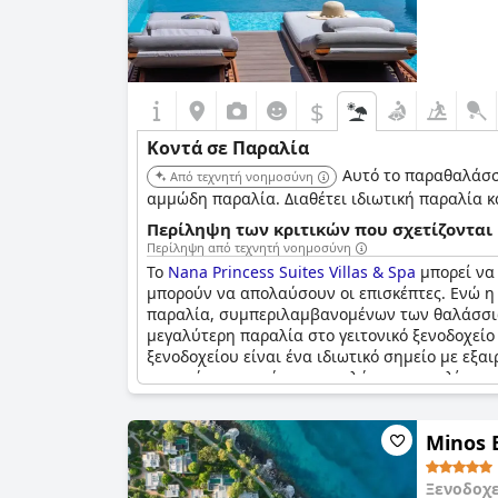
$
Κοντά σε Παραλία
Αυτό το παραθαλάσσι
Από τεχνητή νοημοσύνη
αμμώδη παραλία. Διαθέτει ιδιωτική παραλία κ
Περίληψη των κριτικών που σχετίζονται 
Περίληψη από τεχνητή νοημοσύνη
Το
Nana Princess Suites Villas & Spa
μπορεί να
μπορούν να απολαύσουν οι επισκέπτες. Ενώ η 
παραλία, συμπεριλαμβανομένων των θαλάσσιων
μεγαλύτερη παραλία στο γειτονικό ξενοδοχείο
ξενοδοχείου είναι ένα ιδιωτικό σημείο με εξα
μπορούσε να υπάρχει μεγαλύτερη ποικιλία στο
παραλία είναι φανταστική. Ωστόσο, ορισμένοι 
κολύμπι.
Minos 
Ξενοδοχ