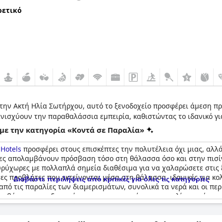
ρετικό
στην Ακτή Ηλία Σωτήρχου, αυτό το ξενοδοχείο προσφέρει άμεση π
 ενισχύουν την παραθαλάσσια εμπειρία, καθιστώντας το ιδανικό γι
με την κατηγορία «Κοντά σε Παραλία»
 Hotels
προσφέρει στους επισκέπτες την πολυτέλεια όχι μιας, αλλ
πτες απολαμβάνουν πρόσβαση τόσο στη θάλασσα όσο και στην πισί
ευρύχωρες με πολλαπλά σημεία διαθέσιμα για να χαλαρώσετε στις
ες προβλήτες που εκτείνονται μέσα στη θάλασσα, ιδανικές για κ
Διαβάστε περιλήψεις από κριτικές για όλες τις κατηγορίες
από τις παραλίες των διαμερισμάτων, συνολικά τα νερά και οι πε
λαμβάνουν την ιδιωτικότητα και την ηρεμία της παραλίας, ενώ ορι
νοδοχείο προσφέρει επίσης φαγητό και ποτά στην παραλία με παραγ
αγευτική θέα στον κόλπο και άμεση πρόσβαση στη θάλασσα. Συνολι