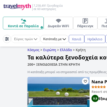
7,258,491 ξενοδοχεία
σε 60 κατηγορίες
Κοντά σε Παραλία
Δωρεάν WiFi
Πάρκινγκ
Πι
Χανιά
Ηράκλειο
Εύρος τιμών
Κατάταξη με
Κόσμος
>
Ευρώπη
>
Ελλάδα
>
Κρήτη
Τα καλύτερα ξενοδοχεία κ
200+ ΞΕΝΟΔΟΧΕΙΑ ΣΤΗΝ ΚΡΗΤΗ
Η κατάταξη μπορεί να επηρεαστεί από τις προμήθειε
Nana Pr
Resort σ
Εξαι
9,9