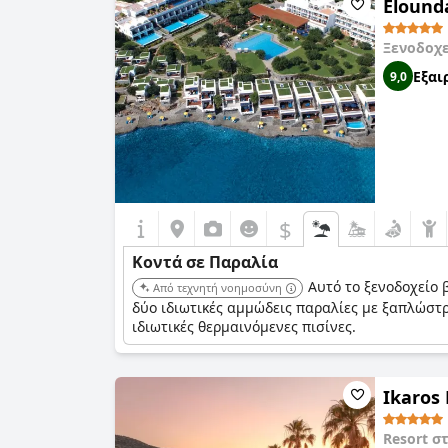
Elounda
όμορφες ιδιωτικές παραλίες και τα καθαρά νερ
Ξενοδοχ
Εξαι
9,0
$
Κοντά σε Παραλία
Αυτό το ξενοδοχείο 
Από τεχνητή νοημοσύνη
δύο ιδιωτικές αμμώδεις παραλίες με ξαπλώστρ
ιδιωτικές θερμαινόμενες πισίνες.
Ikaros 
Resort σ