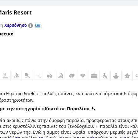
ια που αναζητούν μια ρομαντική απόδραση δίπλα στη θάλασσα. Αν 
λιο, το
Creta Palace, A Resort to Live
είναι η τέλεια επιλογή για μ
Maris Resort
τη
Χερσόνησο
ρετικό
ο θέρετρο διαθέτει πολλές πισίνες, ένα υδάτινο πάρκο και διάφο
δραστηριοτήτων.
με την κατηγορία «Κοντά σε Παραλία»
σία ακριβώς πάνω στην όμορφη παραλία, προσφέροντας στους επισ
 στις κρυστάλλινες πισίνες του ξενοδοχείου. Η παραλία είναι καλ
των νερών της. Ενώ η άμμος είναι ωραία, υπάρχουν μερικές μεγάλ
ν πολλές ομπρέλες και ξαπλώστρες για να χαλαρώσουν οι επισκέπτ