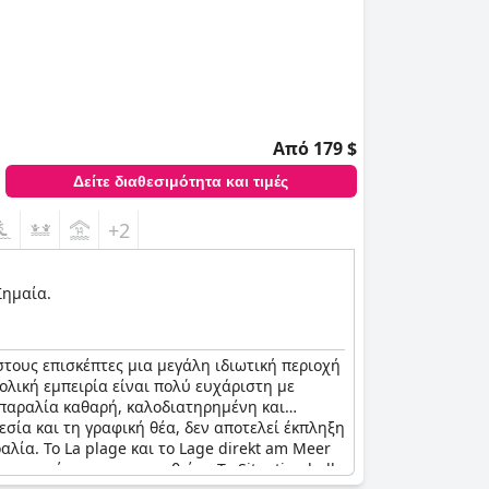
Από 179 $
Δείτε διαθεσιμότητα και τιμές
+2
Σημαία.
στους επισκέπτες μια μεγάλη ιδιωτική περιοχή
ολική εμπειρία είναι πολύ ευχάριστη με
 παραλία καθαρή, καλοδιατηρημένη και
σία και τη γραφική θέα, δεν αποτελεί έκπληξη
λία. Το La plage και το Lage direkt am Meer
ου πρέπει να επισκεφθείτε. Το Situation belle