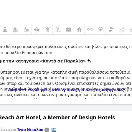
ο θέρετρο προσφέρει πολυτελείς σουίτες και βίλες με ιδιωτικές
αι ποικιλία θεραπειών σπα.
με την κατηγορία «Κοντά σε Παραλία»
 υπερηφανεύεται για την καταπληκτική παραθαλάσσια τοποθεσία 
άμμος είναι τεχνητή, οι επισκέπτες παραληρούν για τα καθαρά νε
 σπορ και του beach bar. Ορισμένοι επισκέπτες σημειώνουν ότι 
 Nana Golden Beach Hotel στην οποία οι επισκέπτες έχουν πρόσβα
Διαβάστε περιλήψεις από κριτικές για όλες τις κατηγορίες
ιρετικές ανέσεις και η κοντινή ακτογραμμή και παραλία είναι επίσ
 μενού της παραλίας και περισσότερες επιλογές παγωτού, οι επι
επισκέπτες σημειώνουν ότι η παραλία του ξενοδοχείου δεν είναι η
Beach Art Hotel, a Member of Design Hotels
είο στον
Άγιο Νικόλαο