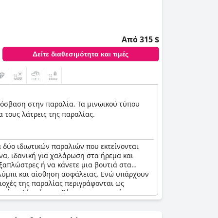
Από 315 $
Δείτε διαθεσιμότητα και τιμές
ρόσβαση στην παραλία. Τα μινωικού τύπου
α τους λάτρεις της παραλίας.
ά δύο ιδιωτικών παραλιών που εκτείνονται
να, ιδανική για χαλάρωση στα ήρεμα και
 ξαπλώστρες ή να κάνετε μια βουτιά στα
ολύμπι και αίσθηση ασφάλειας. Ενώ υπάρχουν
ριοχές της παραλίας περιγράφονται ως
σμένοι λένε ότι αισθάνονται σαν να έχουν
γελίες που γίνονται μέσω μιας βολικής
κά, οι επισκέπτες εκστασιάζονται για τις