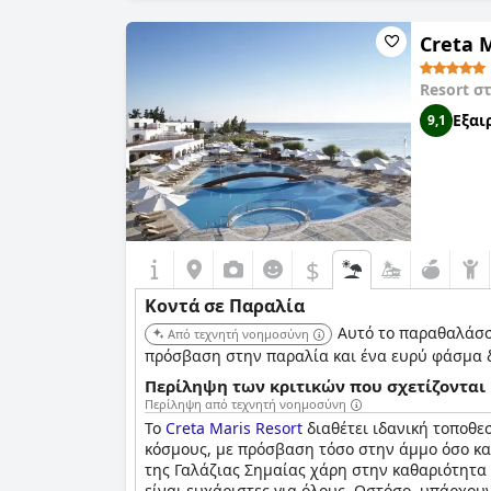
plage είναι ιδανικό για οικογένειες ή ζευγάρ
αναζητάτε ένα μέρος για να απολαύσετε τον ή
Creta 
Resort σ
Εξαι
9,1
$
Κοντά σε Παραλία
Αυτό το παραθαλάσσι
Από τεχνητή νοημοσύνη
πρόσβαση στην παραλία και ένα ευρύ φάσμα 
Περίληψη των κριτικών που σχετίζονται 
Περίληψη από τεχνητή νοημοσύνη
Το
Creta Maris Resort
διαθέτει ιδανική τοποθε
κόσμους, με πρόσβαση τόσο στην άμμο όσο και
της Γαλάζιας Σημαίας χάρη στην καθαριότητα 
είναι ευχάριστες για όλους. Ωστόσο, υπάρχου