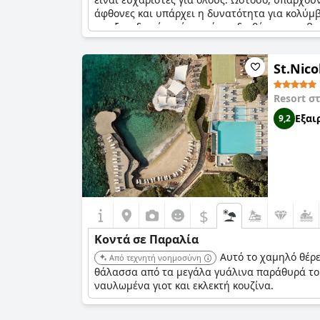
άφθονες και υπάρχει η δυνατότητα για κολύμβη
του ξενοδοχείου είναι πάντα διαθέσιμη για βο
St.Nico
Resort σ
Εξαι
9,2
$
Κοντά σε Παραλία
Αυτό το χαμηλό θέρ
Από τεχνητή νοημοσύνη
θάλασσα από τα μεγάλα γυάλινα παράθυρά τους
ναυλωμένα γιοτ και εκλεκτή κουζίνα.