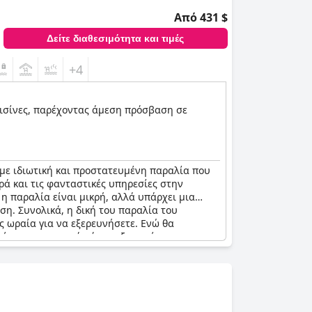
Από 431 $
Δείτε διαθεσιμότητα και τιμές
+4
 πισίνες, παρέχοντας άμεση πρόσβαση σε
με ιδιωτική και προστατευμένη παραλία που
ρά και τις φανταστικές υπηρεσίες στην
η παραλία είναι μικρή, αλλά υπάρχει μια
ση. Συνολικά, η δική του παραλία του
ης ωραία για να εξερευνήσετε. Ενώ θα
σκέπτες συμφωνούν ότι η εξυπηρέτηση στην
 πιο όμορφη και δεν διαθέτει έναν όρμο για