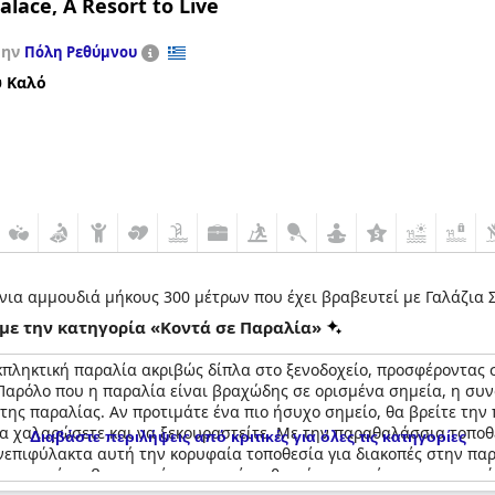
alace, A Resort to Live
την
Πόλη Ρεθύμνου
 Καλό
νια αμμουδιά μήκους 300 μέτρων που έχει βραβευτεί με Γαλάζια 
με την κατηγορία «Κοντά σε Παραλία»
κπληκτική παραλία ακριβώς δίπλα στο ξενοδοχείο, προσφέροντας 
Παρόλο που η παραλία είναι βραχώδης σε ορισμένα σημεία, η συν
της παραλίας. Αν προτιμάτε ένα πιο ήσυχο σημείο, θα βρείτε την
να χαλαρώσετε και να ξεκουραστείτε. Με την παραθαλάσσια τοποθε
Διαβάστε περιλήψεις από κριτικές για όλες τις κατηγορίες
νεπιφύλακτα αυτή την κορυφαία τοποθεσία για διακοπές στην παρα
μπορεί να βρει κανείς στο νησί, καθιστώντας το έναν προορισμό π