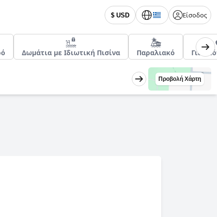
Είσοδος
$ USD
ρό
Δωμάτια με Ιδιωτική Πισίνα
Παραλιακό
Για Νι
Προβολή Χάρτη