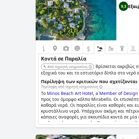
Εξαι
9,3
$
Κοντά σε Παραλία
Βρίσκεται ακριβώς 
Από τεχνητή νοημοσύνη
εξοχικά του και το εστιατόριο δίπλα στο νερό
Περίληψη των κριτικών που σχετίζονται 
Περίληψη από τεχνητή νοημοσύνη
Το
Minos Beach Art Hotel, a Member of Design
προς τον όμορφο κόλπο Mirabello. Οι επισκέ
καθαρά νερά. Οι παραλίες είναι καθαρές και 
κρυστάλλινα νερά. Υπάρχουν ακόμη και πέτριν
κάποιες αναφορές για σκουπίδια κοντά σε μία 
εκπληκτικές και ειρηνικές. Οι επισκέπτες απο
ολόκληρη την ακτή για τον εαυτό τους. Το ξε
εφαρμογής. Η τοποθεσία είναι εξαιρετική με μ