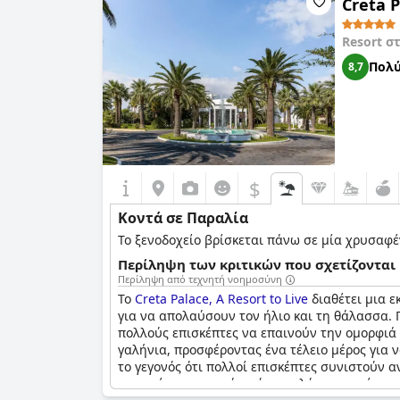
Creta P
Resort σ
Πολύ
8,7
$
Κοντά σε Παραλία
To ξενοδοχείο βρίσκεται πάνω σε μία χρυσαφέ
Περίληψη των κριτικών που σχετίζονται 
Περίληψη από τεχνητή νοημοσύνη
Το
Creta Palace, A Resort to Live
διαθέτει μια ε
για να απολαύσουν τον ήλιο και τη θάλασσα. 
πολλούς επισκέπτες να επαινούν την ομορφιά 
γαλήνια, προσφέροντας ένα τέλειο μέρος για 
το γεγονός ότι πολλοί επισκέπτες συνιστούν α
προσφέρουν μερικά από τα καλύτερα τοπία που 