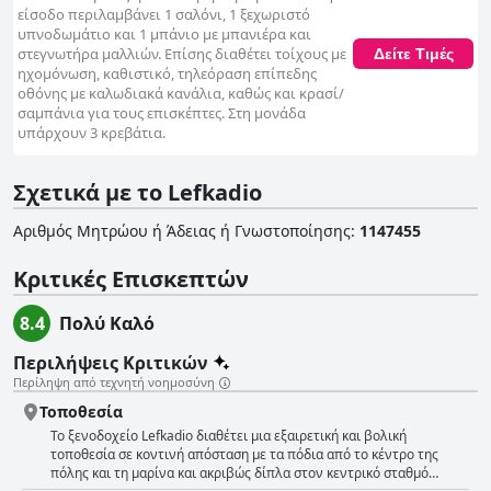
είσοδο περιλαμβάνει 1 σαλόνι, 1 ξεχωριστό
υπνοδωμάτιο και 1 μπάνιο με μπανιέρα και
στεγνωτήρα μαλλιών. Επίσης διαθέτει τοίχους με
Δείτε Τιμές
ηχομόνωση, καθιστικό, τηλεόραση επίπεδης
οθόνης με καλωδιακά κανάλια, καθώς και κρασί/
σαμπάνια για τους επισκέπτες. Στη μονάδα
υπάρχουν 3 κρεβάτια.
Σχετικά με το Lefkadio
Αριθμός Μητρώου ή Άδειας ή Γνωστοποίησης
:
1147455
Κριτικές Επισκεπτών
8.4
Πολύ Καλό
Περιλήψεις Κριτικών
Περίληψη από τεχνητή νοημοσύνη
Τοποθεσία
Το ξενοδοχείο Lefkadio διαθέτει μια εξαιρετική και βολική
τοποθεσία σε κοντινή απόσταση με τα πόδια από το κέντρο της
πόλης και τη μαρίνα και ακριβώς δίπλα στον κεντρικό σταθμό