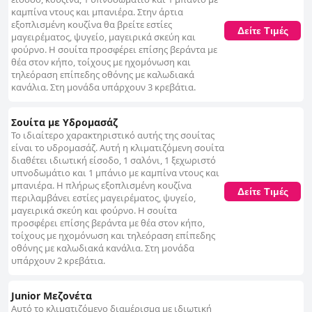
καμπίνα ντους και μπανιέρα. Στην άρτια
εξοπλισμένη κουζίνα θα βρείτε εστίες
Δείτε Τιμές
μαγειρέματος, ψυγείο, μαγειρικά σκεύη και
φούρνο. Η σουίτα προσφέρει επίσης βεράντα με
θέα στον κήπο, τοίχους με ηχομόνωση και
τηλεόραση επίπεδης οθόνης με καλωδιακά
κανάλια. Στη μονάδα υπάρχουν 3 κρεβάτια.
Σουίτα με Υδρομασάζ
Το ιδιαίτερο χαρακτηριστικό αυτής της σουίτας
είναι το υδρομασάζ. Αυτή η κλιματιζόμενη σουίτα
διαθέτει ιδιωτική είσοδο, 1 σαλόνι, 1 ξεχωριστό
υπνοδωμάτιο και 1 μπάνιο με καμπίνα ντους και
μπανιέρα. Η πλήρως εξοπλισμένη κουζίνα
Δείτε Τιμές
περιλαμβάνει εστίες μαγειρέματος, ψυγείο,
μαγειρικά σκεύη και φούρνο. Η σουίτα
προσφέρει επίσης βεράντα με θέα στον κήπο,
τοίχους με ηχομόνωση και τηλεόραση επίπεδης
οθόνης με καλωδιακά κανάλια. Στη μονάδα
υπάρχουν 2 κρεβάτια.
Junior Μεζονέτα
Αυτό το κλιματιζόμενο διαμέρισμα με ιδιωτική