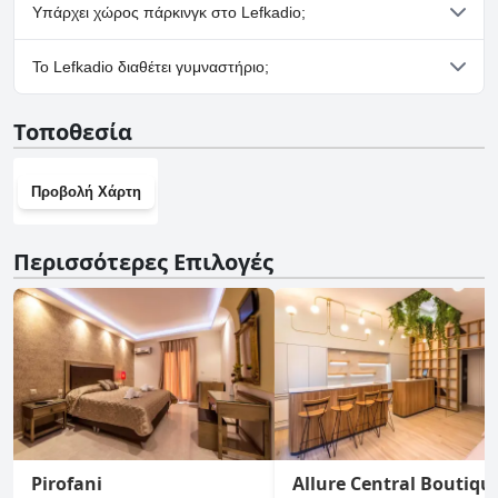
Όχι, το Lefkadio δεν δέχεται σκύλους.
τους είτε δίπλα στην πισίνα.
Υπάρχει χώρος πάρκινγκ στο Lefkadio;
Ναι, υπάρχουν εγκαταστάσεις πάρκινγκ στο Lefkadio.
Το Lefkadio διαθέτει γυμναστήριο;
Όχι, το Lefkadio δεν διαθέτει γυμναστήριο.
Τοποθεσία
Προβολή Χάρτη
Περισσότερες Επιλογές
Pirofani
Allure Central Boutiqu