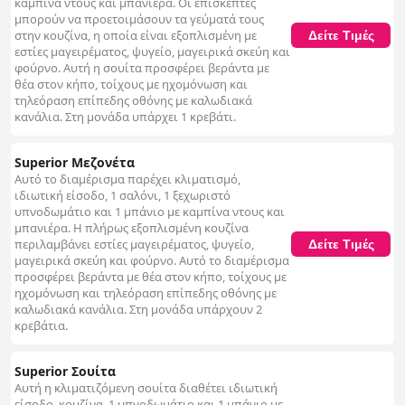
καμπίνα ντους και μπανιέρα. Οι επισκέπτες
μπορούν να προετοιμάσουν τα γεύματά τους
στην κουζίνα, η οποία είναι εξοπλισμένη με
Δείτε Τιμές
εστίες μαγειρέματος, ψυγείο, μαγειρικά σκεύη και
φούρνο. Αυτή η σουίτα προσφέρει βεράντα με
θέα στον κήπο, τοίχους με ηχομόνωση και
τηλεόραση επίπεδης οθόνης με καλωδιακά
κανάλια. Στη μονάδα υπάρχει 1 κρεβάτι.
Superior Μεζονέτα
Αυτό το διαμέρισμα παρέχει κλιματισμό,
ιδιωτική είσοδο, 1 σαλόνι, 1 ξεχωριστό
υπνοδωμάτιο και 1 μπάνιο με καμπίνα ντους και
μπανιέρα. Η πλήρως εξοπλισμένη κουζίνα
περιλαμβάνει εστίες μαγειρέματος, ψυγείο,
Δείτε Τιμές
μαγειρικά σκεύη και φούρνο. Αυτό το διαμέρισμα
προσφέρει βεράντα με θέα στον κήπο, τοίχους με
ηχομόνωση και τηλεόραση επίπεδης οθόνης με
καλωδιακά κανάλια. Στη μονάδα υπάρχουν 2
κρεβάτια.
Superior Σουίτα
Αυτή η κλιματιζόμενη σουίτα διαθέτει ιδιωτική
είσοδο, κουζίνα, 1 υπνοδωμάτιο και 1 μπάνιο με