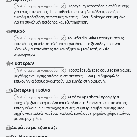
τοποθεσία για να περάσετε το χρόνο σας. Συνολικά, το Lefkadio
Παρέχει εγκαταστάσεις στάθμευσης
Από τεχνητή νοημοσύνη
συνιστάται ανεπιφύλακτα για την καθαριότητα, το φιλικό προσωπικό, τα
για τους επισκέπτες. Η τοποθεσία του στη Λευκάδα προσφέρει
άνετα δωμάτια, το εξαιρετικό πρωινό και την υπέροχη πισίνα.
εύκολη πρόσβαση σε τοπικές ανέσεις. Είναι ιδιαίτερα εκτιμημένο
για τη συνολική ποιότητα και εξυπηρέτηση.
Μικρό
Το Lefkadio Suites παρέχει στους
Από τεχνητή νοημοσύνη
επισκέπτες οικεία καταλύματα aparthotel. Το ξενοδοχείο είναι
ιδανικό για επισκέπτες που αναζητούν μια ζεστή, οικεία
ατμόσφαιρα.
4 αστέρων
Προσφέρει άνετες σουίτες και χαίρει
Από τεχνητή νοημοσύνη
μεγάλης εκτίμησης από τους επισκέπτες. Είναι μια δημοφιλής
επιλογή για όσους αναζητούν μια ευχάριστη διαμονή.
Εξωτερική Πισίνα
Αυτό το aparthotel προσφέρει
Από τεχνητή νοημοσύνη
εποχική εξωτερική πισίνα και ηλιόλουστη βεράντα. Οι επισκέπτες
επισημαίνουν τις υπέροχες πισίνες, συμπεριλαμβανομένης μιας
ρηχής για παιδιά, και έναν καθαρό, καλά συντηρημένο χώρο πισίνας
με υπέροχη θέα.
Δωμάτια με τζακούζι
Για Νιόπαντρους