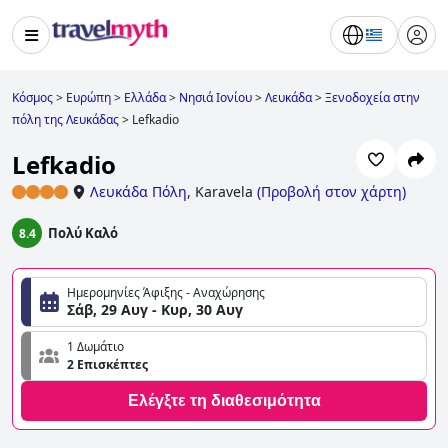
Κόσμος
>
Ευρώπη
>
Ελλάδα
>
Νησιά Ιονίου
>
Λευκάδα
>
Ξενοδοχεία στην
πόλη της Λευκάδας
>
Lefkadio
Lefkadio
Λευκάδα Πόλη
,
Karavela
(
Προβολή στον χάρτη
)
Πολύ Καλό
8.4
Ημερομηνίες Άφιξης - Αναχώρησης
Σάβ, 29 Αυγ - Κυρ, 30 Αυγ
1 Δωμάτιο
2 Επισκέπτες
Ελέγξτε τη διαθεσιμότητα