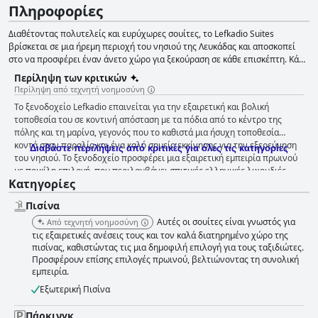
Πληροφορίες
Διαθέτοντας πολυτελείς και ευρύχωρες σουίτες, το Lefkadio Suites
βρίσκεται σε μια ήρεμη περιοχή του νησιού της Λευκάδας και αποσκοπεί
στο να προσφέρει έναν άνετο χώρο για ξεκούραση σε κάθε επισκέπτη. Κάθε
σουίτα διαθέτει πλήρως εξοπλισμένη κουζίνα, άνετα κρεβάτια, κλιματισμό,
Περίληψη των κριτικών
σύνδεση στο ίντερνετ και όλες τις απαραίτητες ανέσεις και εγκαταστάσεις.
Περίληψη από τεχνητή νοημοσύνη
Το κέντρο της πόλης με τα μαγαζιά και τα εστιατόρια βρίσκεται μόλις
Το ξενοδοχείο Lefkadio επαινείται για την εξαιρετική και βολική
μερικά λεπτά μακριά, ενώ οι επισκέπτες μπορούν επίσης να εξερευνήσουν
τοποθεσία του σε κοντινή απόσταση με τα πόδια από το κέντρο της
τη γύρω περιοχή ή να επιδοθούν σε κάποιο από τα διάφορα σπορ που
πόλης και τη μαρίνα, γεγονός που το καθιστά μια ήσυχη τοποθεσία
διατίθενται.
κοντά στην παραλία και ένα καλό σημείο εκκίνησης για την εξερεύνηση
Διαβάστε περιλήψεις από κριτικές για όλες τις κατηγορίες
του νησιού. Το ξενοδοχείο προσφέρει μια εξαιρετική εμπειρία πρωινού
με ποικίλη επιλογή, που περιλαμβάνει σπιτικές ελληνικές λιχουδιές,
Κατηγορίες
φρέσκο χυμό πορτοκαλιού και καφέ, ο οποίος σερβίρεται στο δωμάτιο
λόγω των περιορισμών του Covid. Τα δωμάτια είναι καθαρά και
Πισίνα
τακτοποιημένα και το προσωπικό είναι εξαιρετικά φιλικό και
εξυπηρετικό, προσφέροντας μια ζεστή και φιλόξενη διαμονή. Η πισίνα
Αυτές οι σουίτες είναι γνωστός για
Από τεχνητή νοημοσύνη
αποτελεί το αποκορύφωμα της εμπειρίας του ξενοδοχείου, την οποία
τις εξαιρετικές ανέσεις τους και τον καλά διατηρημένο χώρο της
απολαμβάνουν οι επισκέπτες με υπέροχη θέα και καλή σκιά. Ο
πισίνας, καθιστώντας τις μια δημοφιλή επιλογή για τους ταξιδιώτες.
Προσφέρουν επίσης επιλογές πρωινού, βελτιώνοντας τη συνολική
ευρύχωρος και δωρεάν χώρος στάθμευσης αποτελεί σημαντικό
εμπειρία.
πλεονέκτημα για τους επισκέπτες που διαμένουν στο Lefkadio. Τα
κρεβάτια είναι μεγάλα και άνετα, με εξαιρετικά αναπαυτικά στρώματα,
Εξωτερική Πισίνα
ιδανικά για έναν καλό ύπνο. Η εξωτερική πισίνα συντηρείται επίσης
καθημερινά, εξασφαλίζοντας την καθαρότητά της και μια όμορφη
Πάρκινγκ