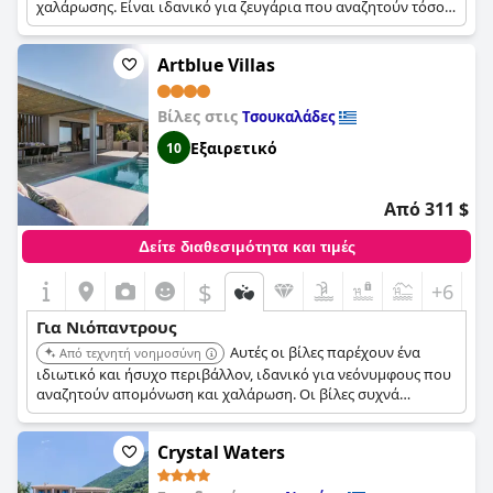
χαλάρωσης. Είναι ιδανικό για ζευγάρια που αναζητούν τόσο
περιπέτεια όσο και γαλήνη.
Artblue Villas
Βίλες στις
Τσουκαλάδες
Εξαιρετικό
10
Από 311 $
Δείτε διαθεσιμότητα και τιμές
$
+6
Για Νιόπαντρους
Αυτές οι βίλες παρέχουν ένα
Από τεχνητή νοημοσύνη
ιδιωτικό και ήσυχο περιβάλλον, ιδανικό για νεόνυμφους που
αναζητούν απομόνωση και χαλάρωση. Οι βίλες συχνά
διαθέτουν ιδιωτικές πισίνες και εκπληκτική θέα.
Crystal Waters