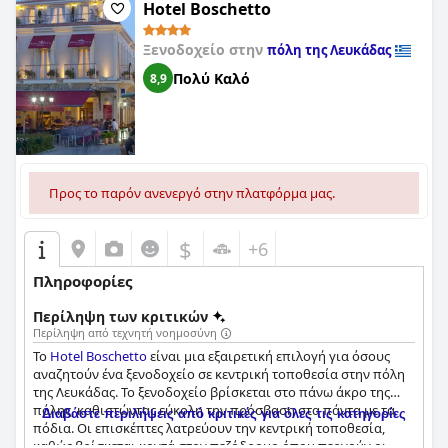
Hotel Boschetto
Ξενοδοχείο στην
πόλη της Λευκάδας
Πολύ Καλό
8,9
Προς το παρόν ανενεργό στην πλατφόρμα μας.
$
+6
Πληροφορίες
Περίληψη των κριτικών
Περίληψη από τεχνητή νοημοσύνη
Το
Hotel Boschetto
είναι μια εξαιρετική επιλογή για όσους
αναζητούν ένα ξενοδοχείο σε κεντρική τοποθεσία στην πόλη
της Λευκάδας. Το ξενοδοχείο βρίσκεται στο πάνω άκρο της
πόλης, καθιστώντας εύκολη την πρόσβαση στα πάντα με τα
Διαβάστε περιλήψεις από κριτικές για όλες τις κατηγορίες
πόδια. Οι επισκέπτες λατρεύουν την κεντρική τοποθεσία,
καθώς βρίσκεται κοντά στον πεζόδρομο όπου περνούν οι