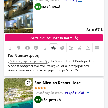
Βασιλική
Πολύ Καλό
8,1
Από 67 $
Δείτε διαθεσιμότητα και τιμές
$
Για Νιόπαντρους
Το Grand TheoNi Boutique Hotel
Από τεχνητή νοημοσύνη
& Spa προσφέρει ένα πολυτελές και οικείο περιβάλλον,
ιδανικό για ένα ρομαντικό μήνα του μέλιτος. Οι
εγκαταστάσεις σπα και η εξατομικευμένη εξυπηρέτηση
εξασφαλίζουν μια χαλαρωτική και αξέχαστη διαμονή.
San Nicolas Resort Hotel
Ξενοδοχείο στον
Μικρό Γυαλό
Εξαιρετικό
9,6