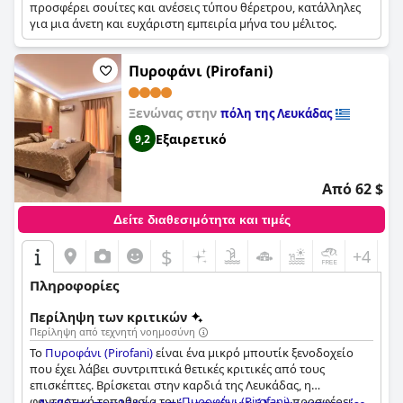
προσφέρει σουίτες και ανέσεις τύπου θέρετρου, κατάλληλες
για μια άνετη και ευχάριστη εμπειρία μήνα του μέλιτος.
Πυροφάνι (Pirofani)
Ξενώνας στην
πόλη της Λευκάδας
Εξαιρετικό
9,2
Από 62 $
Δείτε διαθεσιμότητα και τιμές
$
+4
Πληροφορίες
Περίληψη των κριτικών
Περίληψη από τεχνητή νοημοσύνη
Το
Πυροφάνι (Pirofani)
είναι ένα μικρό μπουτίκ ξενοδοχείο
που έχει λάβει συντριπτικά θετικές κριτικές από τους
επισκέπτες. Βρίσκεται στην καρδιά της Λευκάδας, η
φανταστική τοποθεσία του
Πυροφάνι (Pirofani)
προσφέρει