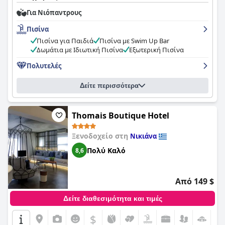
εξαιρετική ποικιλία. Το ξενοδοχείο μπορεί να
Για Νιόπαντρους
υπερηφανεύεται για εκπληκτικές γευστικές εμπειρίες με
υψηλής ποιότητας και φρέσκα τρόφιμα. Τα δωμάτια είναι
Πισίνα
ευρύχωρα, καθαρά και όμορφα διακοσμημένα με σύγχρονες
εγκαταστάσεις. Το ξενοδοχείο υπερηφανεύεται για την άψογη
Πισίνα για Παιδιά
Πισίνα με Swim Up Bar
καθαριότητα και το προσωπικό είναι φιλικό, ευγενικό και
Δωμάτια με Ιδιωτική Πισίνα
Εξωτερική Πισίνα
καταπληκτικό. Ο χώρος της πισίνας είναι πανέμορφος και το
Πολυτελές
ξενοδοχείο προσφέρει πολυτελή καταλύματα με ιδιωτικές
πισίνες. Το
Crystal Waters
είναι μια πολυτελής και άνετη
διαμονή με κομψές εγκαταστάσεις τόσο σε εσωτερικούς όσο
Δείτε περισσότερα
και σε εξωτερικούς χώρους. Συνολικά, είναι μια θαυμάσια
επιλογή για όσους επιθυμούν πολυτελείς διακοπές σε μια
εκπληκτική και εκλεπτυσμένη τοποθεσία.
Thomais Boutique Hotel
Ξενοδοχείο στη
Νικιάνα
Πολύ Καλό
8,6
Από 149 $
Δείτε διαθεσιμότητα και τιμές
$