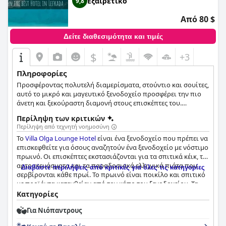
Εξαιρετικό
9,8
Από 80 $
Δείτε διαθεσιμότητα και τιμές
$
+3
Πληροφορίες
Προσφέροντας πολυτελή διαμερίσματα, στούντιο και σουίτες,
αυτό το μικρό και μαγευτικό ξενοδοχείο προσφέρει την πιο
άνετη και ξεκούραστη διαμονή στους επισκέπτες του.
Βρίσκεται στο γραφικό χωριουδάκι της Λυγιάς, σε μια
Περίληψη των κριτικών
τουριστική αλλά ήρεμη περιοχή, και συνδυάζει με επιτυχία
Περίληψη από τεχνητή νοημοσύνη
παραδοσιακά στοιχεία της ελληνικής φιλοξενίας με τις
Το
Villa Olga Lounge Hotel
είναι ένα ξενοδοχείο που πρέπει να
μοντέρνες παροχές που χρειάζεται κάθε επισκέπτης.
επισκεφθείτε για όσους αναζητούν ένα ξενοδοχείο με νόστιμο
πρωινό. Οι επισκέπτες εκστασιάζονται για τα σπιτικά κέικ, τα
αρτοσκευάσματα και τα παραδοσιακά ελληνικά πιάτα που
Διαβάστε περιλήψεις από κριτικές για όλες τις κατηγορίες
σερβίρονται κάθε πρωί. Το πρωινό είναι ποικίλο και σπιτικό
με προϊόντα κατευθείαν από τον κήπο του ξενοδοχείου. Τα
δωμάτια έχουν ανακαινιστεί πρόσφατα, διασφαλίζοντας ότι
Κατηγορίες
είναι μοντέρνα, καθαρά και ευρύχωρα. Οι επισκέπτες
Για Νιόπαντρους
εκτιμούν την προσοχή στη λεπτομέρεια, όπως τα άνετα
κρεβάτια, τις καλές κουρτίνες συσκότισης και τα υπέροχα