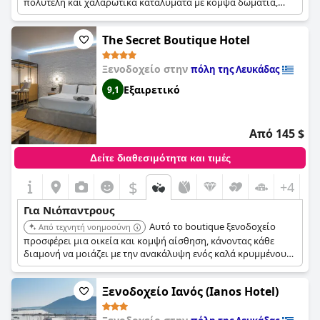
πολυτελή και χαλαρωτικά καταλύματα με κομψά δωμάτια,
εγκαταστάσεις σπα και πολλές δραστηριότητες. Η
παραθαλάσσια τοποθεσία του και οι ολοκληρωμένες ανέσεις
The Secret Boutique Hotel
το καθιστούν ιδανικό για μια αξέχαστη γαμήλια εκδρομή.
Ξενοδοχείο στην
πόλη της Λευκάδας
Εξαιρετικό
9,1
Από 145 $
Δείτε διαθεσιμότητα και τιμές
$
+4
Για Νιόπαντρους
Αυτό το boutique ξενοδοχείο
Από τεχνητή νοημοσύνη
προσφέρει μια οικεία και κομψή αίσθηση, κάνοντας κάθε
διαμονή να μοιάζει με την ανακάλυψη ενός καλά κρυμμένου
μυστικού της Λευκάδας.
Ξενοδοχείο Ιανός (Ianos Hotel)