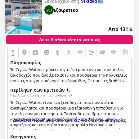
Ξενοδοχείο στη
Νικιάνα
Εξαιρετικό
9,3
Από 131 $
Δείτε διαθεσιμότητα και τιμές
$
Πληροφορίες
Το Crystal Waters πρόκειται για ένα μοντέρνο και πολυτελές
ξενοδοχείο που άνοιξε το 2018 και προσφέρει 146 πολυτελείς
σουίτες στο γραφικό νησί της Λευκάδας. Οι σουίτες διαθέτουν
μοντέρνα διακόσμηση ενώ παράλληλα συνδυάζουν τα
Περίληψη των κριτικών
ιδιαίτερα στοιχεία του νησιού, προσφέροντας και εκπληκτική
Περίληψη από τεχνητή νοημοσύνη
θέα στο Ιόνιο Πέλαγος. Οι επισκέπτες έχουν την ευκαιρία να
Το
Crystal Waters
είναι ένα ξενοδοχείο που συνιστάται
γευτούν μοναδικές γαστρονομικές δημιουργίες, να
ανεπιφύλακτα και προσφέρει μια εξαιρετική τοποθεσία για
εξερευνήσουν το νησί με την ησυχία τους ή ακόμα και να
την εξερεύνηση του νησιού. Το ξενοδοχείο βρίσκεται σε
απολαύσουν κάποια από τις διάφορες δραστηριότητες που
κοντινή απόσταση με τα πόδια από καταστήματα, μπαρ,
προσφέρονται.
Διαβάστε περιλήψεις από κριτικές για όλες τις κατηγορίες
καφετέριες και εστιατόρια και η παραλία Νικιάνα είναι
εύκολα προσβάσιμη. Το πρωινό αποτελεί κορυφαίο σημείο
της διαμονής με πολλές επιλογές, νόστιμες πίτες και
Κατηγορίες