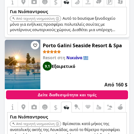
$
Για Νιόπαντρους
Αυτό το boutique ξενοδοχείο
Από τεχνητή νοημοσύνη
μόνο για ενήλικες προσφέρει πολυτελείς σουίτες με
μοντέρνους εσωτερικούς χώρους. Διαθέτει μια υπέροχη
πισίνα και μπαρ, παρέχοντας μια ρομαντική και αποκλειστική
ατμόσφαιρα για τους νεόνυμφους.
Porto Galini Seaside Resort & Spa
Resort στη
Νικιάνα
Εξαιρετικό
9,1
Από 160 $
Δείτε διαθεσιμότητα και τιμές
$
Για Νιόπαντρους
Βρίσκεται κατά μήκος της
Από τεχνητή νοημοσύνη
ανατολικής ακτής της Λευκάδας, αυτό το θέρετρο προσφέρει