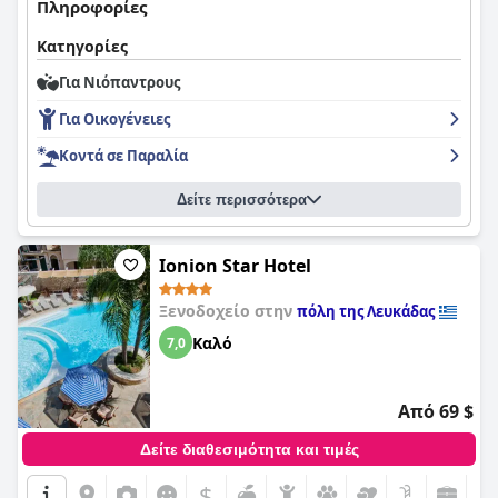
Πληροφορίες
Κατηγορίες
Για Νιόπαντρους
Για Οικογένειες
Κοντά σε Παραλία
Δείτε περισσότερα
Ionion Star Hotel
Ξενοδοχείο στην
πόλη της Λευκάδας
Καλό
7,0
Από 69 $
Δείτε διαθεσιμότητα και τιμές
$