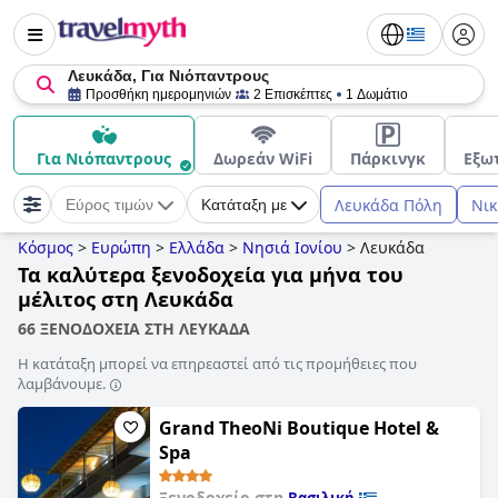
Λευκάδα, Για Νιόπαντρους
Προσθήκη ημερομηνιών
2 Επισκέπτες
1 Δωμάτιο
Για Νιόπαντρους
Δωρεάν WiFi
Πάρκινγκ
Εξω
Λευκάδα Πόλη
Νικ
Εύρος τιμών
Κατάταξη με
Κόσμος
>
Ευρώπη
>
Ελλάδα
>
Νησιά Ιονίου
>
Λευκάδα
Τα καλύτερα ξενοδοχεία για μήνα του
μέλιτος στη Λευκάδα
66 ΞΕΝΟΔΟΧΕΙΑ ΣΤΗ ΛΕΥΚΑΔΑ
Η κατάταξη μπορεί να επηρεαστεί από τις προμήθειες που
λαμβάνουμε.
Grand TheoNi Boutique Hotel &
Spa
Ξενοδοχείο στη