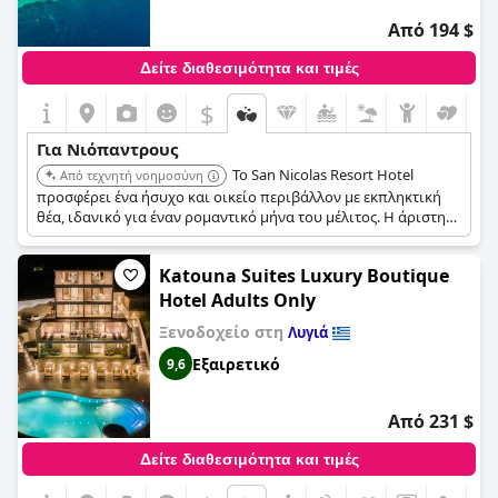
Από 194 $
Δείτε διαθεσιμότητα και τιμές
$
Για Νιόπαντρους
Το San Nicolas Resort Hotel
Από τεχνητή νοημοσύνη
προσφέρει ένα ήσυχο και οικείο περιβάλλον με εκπληκτική
θέα, ιδανικό για έναν ρομαντικό μήνα του μέλιτος. Η άριστη
εξυπηρέτηση και η ποικιλία των ανέσεων του ξενοδοχείου
εξασφαλίζουν μια αξέχαστη διαμονή.
Katouna Suites Luxury Boutique
Hotel Adults Only
Ξενοδοχείο στη
Λυγιά
Εξαιρετικό
9,6
Από 231 $
Δείτε διαθεσιμότητα και τιμές