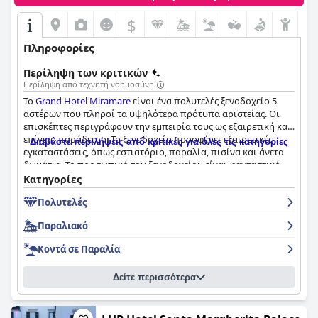
$
Πληροφορίες
Περίληψη των κριτικών
Περίληψη από τεχνητή νοημοσύνη
Το
Grand Hotel Miramare
είναι ένα πολυτελές ξενοδοχείο 5
αστέρων που πληροί τα υψηλότερα πρότυπα αριστείας. Οι
επισκέπτες περιγράφουν την εμπειρία τους ως εξαιρετική και
επίγειο παράδεισο. Το ξενοδοχείο προσφέρει εξαιρετικές
Διαβάστε περιλήψεις από κριτικές για όλες τις κατηγορίες
εγκαταστάσεις, όπως εστιατόριο, παραλία, πισίνα και άνετα
δωμάτια. Το προσωπικό του ξενοδοχείου είναι φανταστικό
και παρέχει εξαιρετικές υπηρεσίες. Παρόλο που ορισμένοι
Κατηγορίες
επισκέπτες αναφέρουν μικροπροβλήματα, η συνολική
Πολυτελές
εμπειρία ξεπερνά τις προσδοκίες και συνιστάται
ανεπιφύλακτα για αξέχαστες διακοπές. Το
Grand Hotel
Παραλιακό
Miramare
είναι η τέλεια επιλογή για μια πολυτελή διαμονή
στη Ριβιέρα.
Κοντά σε Παραλία
Δείτε περισσότερα