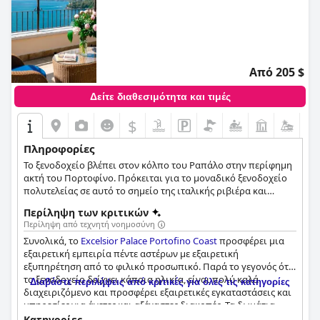
Από 205 $
Δείτε διαθεσιμότητα και τιμές
$
Πληροφορίες
Το ξενοδοχείο βλέπει στον κόλπο του Ραπάλο στην περίφημη
ακτή του Πορτοφίνο. Πρόκειται για το μοναδικό ξενοδοχείο
πολυτελείας σε αυτό το σημείο της ιταλικής ριβιέρα και
προσφέρει πολυτελώς σχεδιασμένες σουίτες, ένα αξεπέραστο
Περίληψη των κριτικών
σπα, μπαρ, εστιατόρια, ένα beach club και αίθουσες
Περίληψη από τεχνητή νοημοσύνη
εκδηλώσεων όπου μπορείτε να διοργανώσετε συναντήσεις,
Συνολικά, το
Excelsior Palace Portofino Coast
προσφέρει μια
γάμους ή πάρτι. Το ξενοδοχείο διαθέτει επίσης ένα θερινό
εξαιρετική εμπειρία πέντε αστέρων με εξαιρετική
εστιατόριο, το Eden Roc Lounge & Restaurant, το οποίο
εξυπηρέτηση από το φιλικό προσωπικό. Παρά το γεγονός ότι
προσφέρει μεσημεριανά και βραδινά γεύματα.
το ξενοδοχείο δείχνει κάποια ηλικία, είναι πολύ καλά
Διαβάστε περιλήψεις από κριτικές για όλες τις κατηγορίες
διαχειριζόμενο και προσφέρει εξαιρετικές εγκαταστάσεις και
υπηρεσίες για άνετες και αξέχαστες διακοπές. Τα δωμάτια
είναι απλά τέλεια, αν και τα διπλά κρεβάτια μπορεί να μην
Κατηγορίες