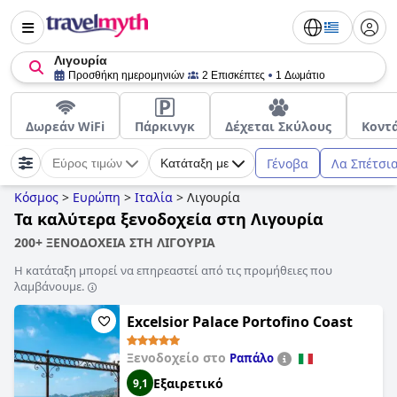
Λιγουρία
Προσθήκη ημερομηνιών
2 Επισκέπτες
1 Δωμάτιο
Δωρεάν WiFi
Πάρκινγκ
Δέχεται Σκύλους
Κοντ
Γένοβα
Λα Σπέτσι
Εύρος τιμών
Κατάταξη με
Κόσμος
>
Ευρώπη
>
Ιταλία
>
Λιγουρία
Τα καλύτερα ξενοδοχεία στη Λιγουρία
200+ ΞΕΝΟΔΟΧΕΙΑ ΣΤΗ ΛΙΓΟΥΡΙΑ
Η κατάταξη μπορεί να επηρεαστεί από τις προμήθειες που
λαμβάνουμε.
Excelsior Palace Portofino Coast
Ξενοδοχείο στο
Ραπάλο
Εξαιρετικό
9,1