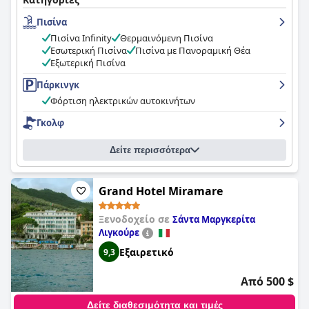
είναι τα πιο άνετα. Οι επισκέπτες φεύγουν με μια αξέχαστη
Πισίνα
και θετική εντύπωση από αυτό το πολυτελές ξενοδοχείο.
Πισίνα Infinity
Θερμαινόμενη Πισίνα
Εσωτερική Πισίνα
Πισίνα με Πανοραμική Θέα
Εξωτερική Πισίνα
Πάρκινγκ
Φόρτιση ηλεκτρικών αυτοκινήτων
Γκολφ
Δείτε περισσότερα
Grand Hotel Miramare
Ξενοδοχείο σε
Σάντα Μαργκερίτα
Λιγκούρε
Εξαιρετικό
9,3
Από 500 $
Δείτε διαθεσιμότητα και τιμές