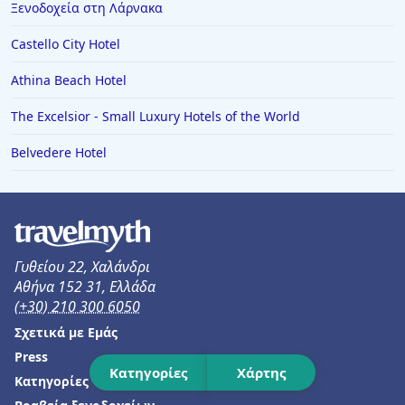
Ξενοδοχεία στη Λάρνακα
Ξενοδοχεία στη Νικιάνα
Castello City Hotel
Ξενοδοχεία στο Παλιούρι
Athina Beach Hotel
Ξενοδοχεία στην Καστροσυκιά
Ξενοδοχεία σε Αρτέμιδα (Λούτσα)
The Excelsior - Small Luxury Hotels of the World
Ξενοδοχεία στην Κύπρο
Belvedere Hotel
Ξενοδοχεία στην Αμφιλοχία
Ξενοδοχεία στη Λεμεσό
Ξενοδοχεία στη Νέα Αγχίαλο
Γυθείου 22, Χαλάνδρι
Ξενοδοχεία στο Λεωνίδιο
Αθήνα 152 31, Ελλάδα
Ξενοδοχεία σε Πουκέτ
(+30) 210 300 6050
Ξενοδοχεία στη Λυγιά
Σχετικά με Εμάς
Press
Ξενοδοχεία στην Τήλο
Κατηγορίες
Χάρτης
Κατηγορίες
Ξενοδοχεία στο Φίτζι