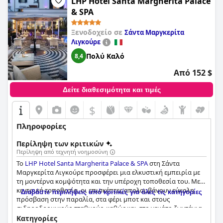
LHP Hotel Santa Margherita Palace
& SPA
Ξενοδοχείο σε
Σάντα Μαργκερίτα
Λιγκούρε
Πολύ Καλό
8,4
Από 152 $
Δείτε διαθεσιμότητα και τιμές
$
Πληροφορίες
Περίληψη των κριτικών
Περίληψη από τεχνητή νοημοσύνη
Το
LHP Hotel Santa Margherita Palace & SPA
στη Σάντα
Μαργκερίτα Λιγκούρε προσφέρει μια ελκυστική εμπειρία με
τη μοντέρνα κομψότητα και την υπέροχη τοποθεσία του. Με
κεντρική τοποθεσία, οι επισκέπτες απολαμβάνουν εύκολη
Διαβάστε περιλήψεις από κριτικές για όλες τις κατηγορίες
πρόσβαση στην παραλία, στα φέρι μποτ και στους
σιδηροδρομικούς σταθμούς, καθώς και στο γεμάτο ζωντάνια
κέντρο της πόλης με τα καταστήματα, τα εστιατόρια και τα
Κατηγορίες