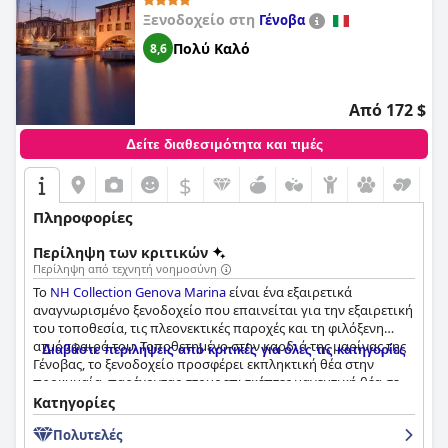
Ξενοδοχείο στη
Γένοβα
Πολύ Καλό
8,6
Από 172 $
Δείτε διαθεσιμότητα και τιμές
$
Πληροφορίες
Περίληψη των κριτικών
Περίληψη από τεχνητή νοημοσύνη
Το
NH Collection Genova Marina
είναι ένα εξαιρετικά
αναγνωρισμένο ξενοδοχείο που επαινείται για την εξαιρετική
του τοποθεσία, τις πλεονεκτικές παροχές και τη φιλόξενη
ατμόσφαιρά του. Τοποθετημένο στην καρδιά της μαρίνας της
Διαβάστε περιλήψεις από κριτικές για όλες τις κατηγορίες
Γένοβας, το ξενοδοχείο προσφέρει εκπληκτική θέα στην
προκυμαία, παρέχοντας στους επισκέπτες μαγευτική θέα σε
σκάφη και γιοτ. Η προνομιακή του τοποθεσία εγκωμιάζεται
Κατηγορίες
για το γεγονός ότι βρίσκεται σε κοντινή απόσταση με τα
Πολυτελές
πόδια από σημαντικά αξιοθέατα, όπως το ιστορικό κέντρο, το