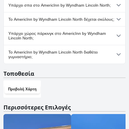
Ναι, το AmericInn by Wyndham Lincoln North διαθέτει πισίνα/
Υπάρχει σπα στο AmericInn by Wyndham Lincoln North;
πισίνες που ανήκουν σε μία ή περισσότερες από τις ακόλουθες
κατηγορίες: Εσωτερική Πισίνα.
Όχι, το AmericInn by Wyndham Lincoln North δεν διαθέτει σπα.
Το AmericInn by Wyndham Lincoln North δέχεται σκύλους;
Ναι, το AmericInn by Wyndham Lincoln North δέχεται σκύλους.
Υπάρχει χώρος πάρκινγκ στο AmericInn by Wyndham
Lincoln North;
Ναι, υπάρχουν εγκαταστάσεις πάρκινγκ στο AmericInn by
Το AmericInn by Wyndham Lincoln North διαθέτει
Wyndham Lincoln North.
γυμναστήριο;
Όχι, το AmericInn by Wyndham Lincoln North δεν διαθέτει
Τοποθεσία
γυμναστήριο.
Προβολή Χάρτη
Περισσότερες Επιλογές