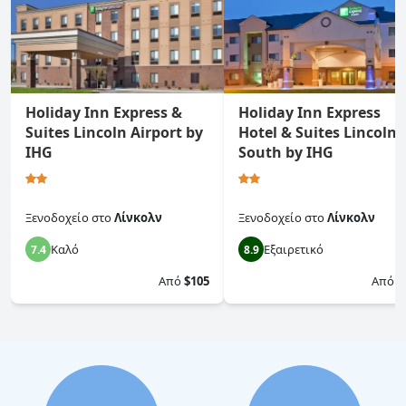
Holiday Inn Express &
Holiday Inn Express
Suites Lincoln Airport by
Hotel & Suites Lincoln
IHG
South by IHG
Ξενοδοχείο
στο
Λίνκολν
Ξενοδοχείο
στο
Λίνκολν
Καλό
Εξαιρετικό
7.4
8.9
Από
$105
Από
$