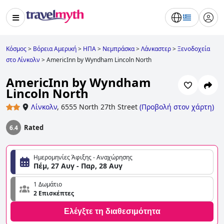
Κόσμος
>
Βόρεια Αμερική
>
ΗΠΑ
>
Νεμπράσκα
>
Λάνκαστερ
>
Ξενοδοχεία
στο Λίνκολν
>
AmericInn by Wyndham Lincoln North
AmericInn by Wyndham
Lincoln North
Λίνκολν
,
6555 North 27th Street
(
Προβολή στον χάρτη
)
Rated
6.4
Ημερομηνίες Άφιξης - Αναχώρησης
Πέμ, 27 Αυγ - Παρ, 28 Αυγ
1 Δωμάτιο
2 Επισκέπτες
Ελέγξτε τη διαθεσιμότητα