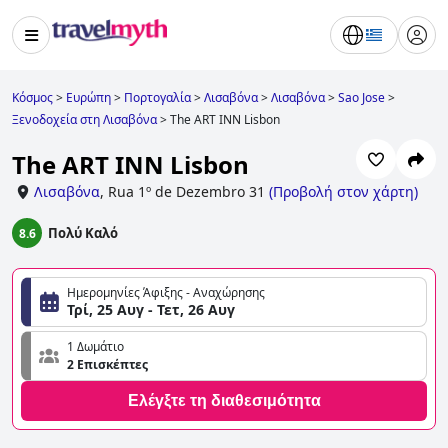
Κόσμος
>
Ευρώπη
>
Πορτογαλία
>
Λισαβόνα
>
Λισαβόνα
>
Sao Jose
>
Ξενοδοχεία στη Λισαβόνα
>
The ART INN Lisbon
The ART INN Lisbon
Λισαβόνα
,
Rua 1º de Dezembro 31
(
Προβολή στον χάρτη
)
Πολύ Καλό
8.6
Ημερομηνίες Άφιξης - Αναχώρησης
Τρί, 25 Αυγ - Τετ, 26 Αυγ
1 Δωμάτιο
2 Επισκέπτες
Ελέγξτε τη διαθεσιμότητα