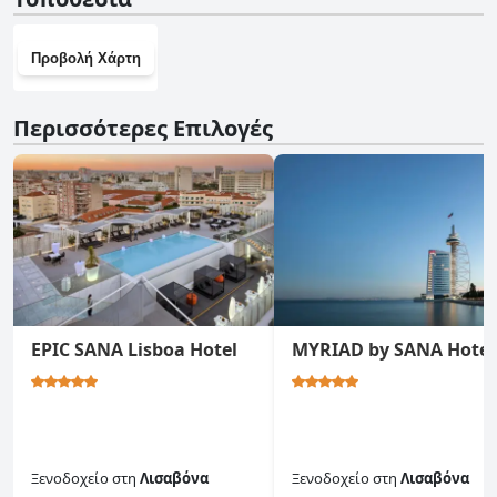
γραφική διαμονή. Είτε επισκέπτεστε για αναψυχή είτε για κοινή
διαμονή με φίλους, η πρωτότυπη διακόσμηση και οι κομψές
εγκαταστάσεις του The ART INN Lisbon προσφέρουν μια αξέχαστη
Προβολή Χάρτη
εμπειρία boutique ξενοδοχείου.
Περισσότερες Επιλογές
EPIC SANA Lisboa Hotel
MYRIAD by SANA Hotel
Ξενοδοχείο
στη
Λισαβόνα
Ξενοδοχείο
στη
Λισαβόνα