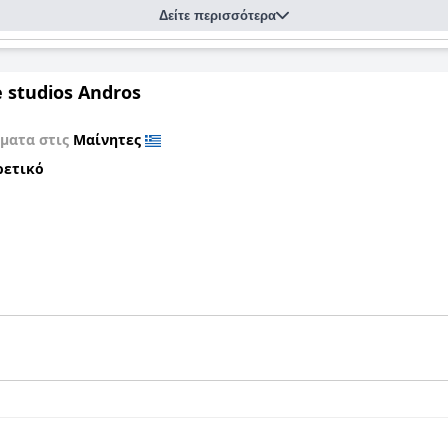
Δείτε περισσότερα
e studios Αndros
ματα στις
Μαίνητες
ρετικό