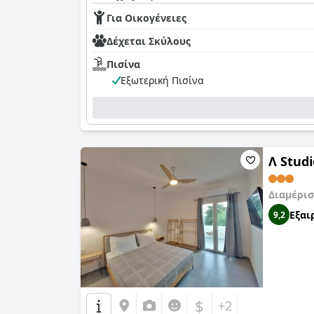
Για Οικογένειες
Δέχεται Σκύλους
Πισίνα
Εξωτερική Πισίνα
Λ Studi
Διαμέρισ
Εξαι
9,2
$
+2