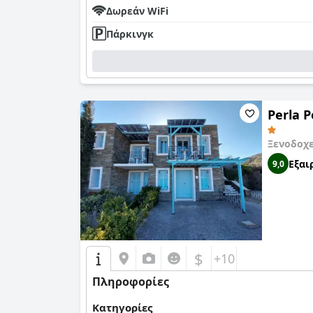
Δωρεάν WiFi
Πάρκινγκ
Perla P
Ξενοδοχε
Εξαι
9,0
$
+10
Πληροφορίες
Κατηγορίες