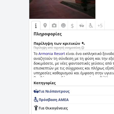
$
+5
Πληροφορίες
Περίληψη των κριτικών
Περίληψη από τεχνητή νοημοσύνη
Το
Armonia Resort
είναι ένα εκπληκτικό ξενοδο
αναζητούν τη σύνδεση με τη φύση και την εξε
δοκιμάσετε, με νέες φανταστικές γεύσεις από 
επισκεπτών με τις σύγχρονες και πλήρως εξοπλ
υπηρεσίες καθαρισμού και έμφαση στην υγιεινή
βοηθήσει σε οτιδήποτε χρειαστεί, συμβάλλοντ
τους. Συνολικά, το
Κατηγορίες
Armonia Resort
συνιστάται 
Για Νιόπαντρους
Πρόσβαση ΑΜΕΑ
Για Οικογένειες