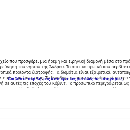
χείο που προσφέρει μια ήρεμη και ειρηνική διαμονή μέσα στο πρά
ρεύνηση του νησιού της Άνδρου. Το σπιτικό πρωινό που σερβίρετα
τοπικά προϊόντα διατροφής. Τα δωμάτια είναι εξαιρετικά, ανταποκ
ισμένες ανέσεις τους. Το ξενοδοχείο επαινείται επίσης ιδιαίτερα
Διαβάστε περιλήψεις από κριτικές για όλες τις κατηγορίες
 σε αυτές τις εποχές του Κόβιντ. Το προσωπικό περιγράφεται ως 
ας σε μεγάλο βαθμό στην αξέχαστη εμπειρία που αποκομίζουν οι 
ανεπιφύλακτα για όσους αναζητούν μια ήρεμη και αξέχαστη εμπε