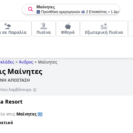
Μαίνητες
Προσθήκη ημερομηνιών
2 Επισκέπτες
1 Δωμάτιο
ά σε Παραλία
Πισίνα
Φθηνό
Εξωτερική Πισίνα
κλάδες
>
Άνδρος
>
Μαίνητες
ις Μαίνητες
ΤΙΝΗ ΑΠΟΣΤΑΣΗ
ς που λαμβάνουμε.
a Resort
ίο στις
Μαίνητες
ρετικό