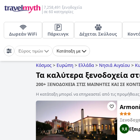
7,258,491 ξενοδοχεία
σε 60 κατηγορίες
Δωρεάν WiFi
Πάρκινγκ
Δέχεται Σκύλους
Κοντ
Εύρος τιμών
Κατάταξη με
Κόσμος
>
Ευρώπη
>
Ελλάδα
>
Νησιά Αιγαίου
>
Κυ
Τα καλύτερα ξενοδοχεία στ
200+ ΞΕΝΟΔΟΧΕΙΑ ΣΤΙΣ ΜΑΙΝΗΤΕΣ ΚΑΙ ΣΕ ΚΟΝ
Η κατάταξη μπορεί να επηρεαστεί από τις προμήθειε
Armoni
Ξενοδοχε
Εξαι
9,8