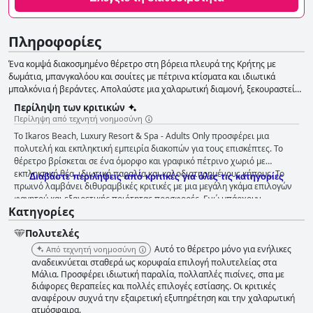
Πληροφορίες
Ένα κομψά διακοσμημένο θέρετρο στη βόρεια πλευρά της Κρήτης με
δωμάτια, μπανγκαλόου και σουίτες με πέτρινα κτίσματα και ιδιωτικά
μπαλκόνια ή βεράντες. Απολαύστε μια χαλαρωτική διαμονή, ξεκουραστείτε
στην εξωτερική πισίνα, απολαύστε θεραπείες ευεξίας στο σπα και ζήστε τις
Περίληψη των κριτικών
καλύτερες στιγμές σε αυτό το ξενοδοχείο 5 αστέρων.
Περίληψη από τεχνητή νοημοσύνη
Το Ikaros Beach, Luxury Resort & Spa - Adults Only προσφέρει μια
πολυτελή και εκπληκτική εμπειρία διακοπών για τους επισκέπτες. Το
θέρετρο βρίσκεται σε ένα όμορφο και γραφικό πέτρινο χωριό με
εκπληκτική θέα, ιδιωτική παραλία και καλοδιατηρημένους κήπους. Το
Διαβάστε περιλήψεις από κριτικές για όλες τις κατηγορίες
πρωινό λαμβάνει διθυραμβικές κριτικές με μια μεγάλη γκάμα επιλογών
φαγητού και εξαιρετικής ποιότητας προσφορές. Ενώ υπάρχουν
Κατηγορίες
ανάμεικτες κριτικές για τις επιλογές δείπνου, πολλοί επισκέπτες
απολαμβάνουν τα a la carte εστιατόρια του ξενοδοχείου. Τα δωμάτια
Πολυτελές
είναι άνετα και καθαρά με μοντέρνα επίπλωση και ορισμένα διαθέτουν
όμορφη θέα στη θάλασσα. Το προσωπικό είναι φιλικό και επαγγελματικό
Αυτό το θέρετρο μόνο για ενήλικες
Από τεχνητή νοημοσύνη
με εξαιρετικές υπηρεσίες παντού. Οι διάφορες επιλογές πισίνας
αναδεικνύεται σταθερά ως κορυφαία επιλογή πολυτελείας στα
αποτελούν κορυφαίο σημείο της διαμονής με πολλαπλές επιλογές σε
Μάλια. Προσφέρει ιδιωτική παραλία, πολλαπλές πισίνες, σπα με
διάφορες θεραπείες και πολλές επιλογές εστίασης. Οι κριτικές
εξωτερικούς και εσωτερικούς χώρους για επισκέπτες όλων των ηλικιών.
αναφέρουν συχνά την εξαιρετική εξυπηρέτηση και την χαλαρωτική
Η ιδιωτική παραλία είναι επίσης όμορφη και καλά συντηρημένη. Το
ατμόσφαιρα.
ξενοδοχείο είναι άρτια εξοπλισμένο για οικογένειες με παιδικό κλαμπ