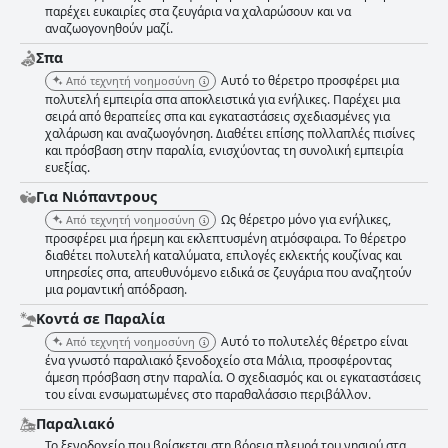
παρέχει ευκαιρίες στα ζευγάρια να χαλαρώσουν και να
αναζωογονηθούν μαζί.
Σπα
Αυτό το θέρετρο προσφέρει μια
Από τεχνητή νοημοσύνη
πολυτελή εμπειρία σπα αποκλειστικά για ενήλικες. Παρέχει μια
σειρά από θεραπείες σπα και εγκαταστάσεις σχεδιασμένες για
χαλάρωση και αναζωογόνηση. Διαθέτει επίσης πολλαπλές πισίνες
και πρόσβαση στην παραλία, ενισχύοντας τη συνολική εμπειρία
ευεξίας.
Για Νιόπαντρους
Ως θέρετρο μόνο για ενήλικες,
Από τεχνητή νοημοσύνη
προσφέρει μια ήρεμη και εκλεπτυσμένη ατμόσφαιρα. Το θέρετρο
διαθέτει πολυτελή καταλύματα, επιλογές εκλεκτής κουζίνας και
υπηρεσίες σπα, απευθυνόμενο ειδικά σε ζευγάρια που αναζητούν
μια ρομαντική απόδραση.
Κοντά σε Παραλία
Αυτό το πολυτελές θέρετρο είναι
Από τεχνητή νοημοσύνη
ένα γνωστό παραλιακό ξενοδοχείο στα Μάλια, προσφέροντας
άμεση πρόσβαση στην παραλία. Ο σχεδιασμός και οι εγκαταστάσεις
του είναι ενσωματωμένες στο παραθαλάσσιο περιβάλλον.
Παραλιακό
Το ξενοδοχείο που βρίσκεται στη βόρεια πλευρά του νησιού στα