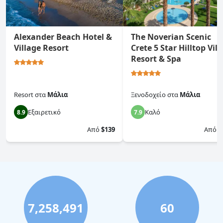
Alexander Beach Hotel &
The Noverian Scenic
Village Resort
Crete 5 Star Hilltop Vill
Resort & Spa
Resort
στα
Μάλια
Ξενοδοχείο
στα
Μάλια
Εξαιρετικό
Καλό
8.9
7.9
Από
$139
Από
$
7,258,491
60