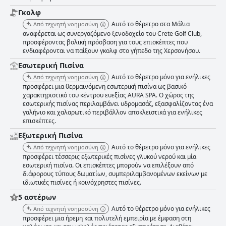
και χώρους φιλικούς προς την οικογένεια. Οι διαθέσιμες ιδιωτικές
Γκολφ
πισίνες προσφέρουν την απόλυτη πολυτέλεια και χαλάρωση. Συνολικά,
Αυτό το θέρετρο στα Μάλια
Από τεχνητή νοημοσύνη
το Ikaros Beach, Luxury Resort & Spa - Adults Only λαμβάνει υψηλή
αναφέρεται ως συνεργαζόμενο ξενοδοχείο του Crete Golf Club,
βαθμολογία για την καθαριότητα, την εξαιρετική εξυπηρέτηση, τα καλά
προσφέροντας βολική πρόσβαση για τους επισκέπτες που
συντηρημένα καταλύματα και εγκαταστάσεις και τη συνολική
ενδιαφέρονται να παίξουν γκολφ στο γήπεδο της Χερσονήσου.
πολυτέλεια.
Εσωτερική Πισίνα
Αυτό το θέρετρο μόνο για ενήλικες
Από τεχνητή νοημοσύνη
προσφέρει μια θερμαινόμενη εσωτερική πισίνα ως βασικό
χαρακτηριστικό του κέντρου ευεξίας AURA SPA. Ο χώρος της
εσωτερικής πισίνας περιλαμβάνει υδρομασάζ, εξασφαλίζοντας ένα
γαλήνιο και χαλαρωτικό περιβάλλον αποκλειστικά για ενήλικες
επισκέπτες.
Εξωτερική Πισίνα
Αυτό το θέρετρο μόνο για ενήλικες
Από τεχνητή νοημοσύνη
προσφέρει τέσσερις εξωτερικές πισίνες γλυκού νερού και μία
εσωτερική πισίνα. Οι επισκέπτες μπορούν να επιλέξουν από
διάφορους τύπους δωματίων, συμπεριλαμβανομένων εκείνων με
ιδιωτικές πισίνες ή κοινόχρηστες πισίνες.
5 αστέρων
Αυτό το θέρετρο μόνο για ενήλικες
Από τεχνητή νοημοσύνη
προσφέρει μια ήρεμη και πολυτελή εμπειρία με έμφαση στη