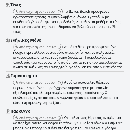
Τένις
Το Ikaros Beach προσφέρει
Από τεχνητή νοημοσύνη
εγκαταστάσεις τένις, συμπεριλαμβανομένων 3 γηπέδων με
συνθετικό χλοοτάπητα και προβολείς. Διατίθενται μαθήματα τένις
για τους επισκέπτες που επιθυμούν να βελτιώσουν το παιχνίδι
τους.
Ενήλικες Μόνο
Αυτό το θέρετρο προσφέρει ένα
Από τεχνητή νοημοσύνη
ήσυχο περιβάλλον, εστιασμένο στους ενήλικες, με πολυτελείς
εγκαταστάσεις σπα και ευρύχωρα δωμάτια. Η παραθαλάσσια
τοποθεσία του και οι υψηλής ποιότητας ανέσεις του απευθύνονται
ειδικά σε ενήλικες που αναζητούν χαλάρωση και αποκλειστικότητα.
Γυμναστήριο
Αυτό το πολυτελές θέρετρο
Από τεχνητή νοημοσύνη
περιλαμβάνει ένα υπερσύγχρονο γυμναστήριο με ποικιλία
εξοπλισμού και εξατομικευμένες επιλογές προπόνησης. Ο
συνδυασμός εγκαταστάσεων γυμναστηρίου και σπα καλύπτει μια
ολιστική προσέγγιση ευεξίας.
Πάρκινγκ
Ως πολυτελές θέρετρο, αναμένεται
Από τεχνητή νοημοσύνη
να παρέχει άνετο και ασφαλές πάρκινγκ. Η ιδέα 'Μόνο για Ενήλικες'
μπορεί να υποδηλώνει ένα πιο ήσυχο περιβάλλον και λιγότερο