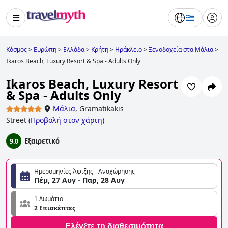
Κόσμος
>
Ευρώπη
>
Ελλάδα
>
Κρήτη
>
Ηράκλειο
>
Ξενοδοχεία στα Μάλια
>
Ikaros Beach, Luxury Resort & Spa - Adults Only
Ikaros Beach, Luxury Resort
& Spa - Adults Only
Μάλια
,
Gramatikakis
Street
(
Προβολή στον χάρτη
)
Εξαιρετικό
9.0
Ημερομηνίες Άφιξης - Αναχώρησης
Πέμ, 27 Αυγ - Παρ, 28 Αυγ
1 Δωμάτιο
2 Επισκέπτες
Ελέγξτε τη διαθεσιμότητα