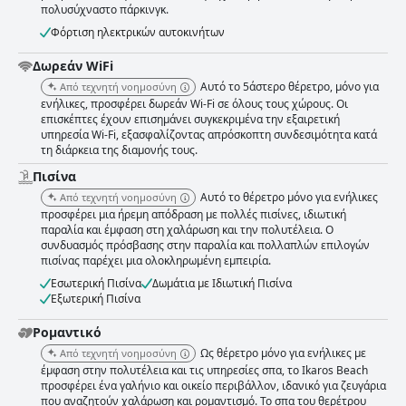
πολυσύχναστο πάρκινγκ.
Φόρτιση ηλεκτρικών αυτοκινήτων
Δωρεάν WiFi
Αυτό το 5άστερο θέρετρο, μόνο για
Από τεχνητή νοημοσύνη
ενήλικες, προσφέρει δωρεάν Wi-Fi σε όλους τους χώρους. Οι
επισκέπτες έχουν επισημάνει συγκεκριμένα την εξαιρετική
υπηρεσία Wi-Fi, εξασφαλίζοντας απρόσκοπτη συνδεσιμότητα κατά
τη διάρκεια της διαμονής τους.
Πισίνα
Αυτό το θέρετρο μόνο για ενήλικες
Από τεχνητή νοημοσύνη
προσφέρει μια ήρεμη απόδραση με πολλές πισίνες, ιδιωτική
παραλία και έμφαση στη χαλάρωση και την πολυτέλεια. Ο
συνδυασμός πρόσβασης στην παραλία και πολλαπλών επιλογών
πισίνας παρέχει μια ολοκληρωμένη εμπειρία.
Εσωτερική Πισίνα
Δωμάτια με Ιδιωτική Πισίνα
Εξωτερική Πισίνα
Ρομαντικό
Ως θέρετρο μόνο για ενήλικες με
Από τεχνητή νοημοσύνη
έμφαση στην πολυτέλεια και τις υπηρεσίες σπα, το Ikaros Beach
προσφέρει ένα γαλήνιο και οικείο περιβάλλον, ιδανικό για ζευγάρια
που αναζητούν χαλάρωση και ρομαντισμό. Το σπα του θερέτρου