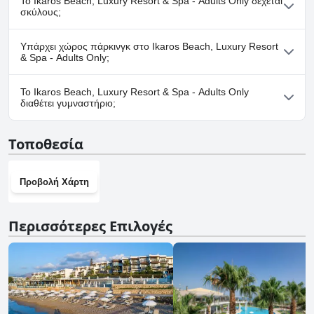
Το Ikaros Beach, Luxury Resort & Spa - Adults Only δέχεται
σπα.
σκύλους;
Όχι, το Ikaros Beach, Luxury Resort & Spa - Adults Only δεν
Υπάρχει χώρος πάρκινγκ στο Ikaros Beach, Luxury Resort
δέχεται σκύλους.
& Spa - Adults Only;
Ναι, υπάρχουν εγκαταστάσεις πάρκινγκ στο Ikaros Beach,
Το Ikaros Beach, Luxury Resort & Spa - Adults Only
Luxury Resort & Spa - Adults Only.
διαθέτει γυμναστήριο;
Ναι, το Ikaros Beach, Luxury Resort & Spa - Adults Only διαθέτει
Τοποθεσία
γυμναστήριο.
Προβολή Χάρτη
Περισσότερες Επιλογές