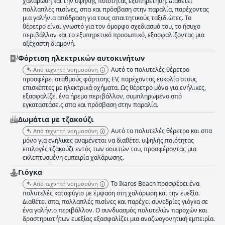
χαλάρωση και την υψηλής ποιότητας εξυπηρέτηση. Διαθέτει
πολλαπλές πισίνες, σπα και πρόσβαση στην παραλία, παρέχοντας
μια γαλήνια απόδραση για τους απαιτητικούς ταξιδιώτες. Το
θέρετρο είναι γνωστό για τον όμορφο σχεδιασμό του, το ήσυχο
περιβάλλον και το εξυπηρετικό προσωπικό, εξασφαλίζοντας μια
αξέχαστη διαμονή.
Φόρτιση ηλεκτρικών αυτοκινήτων
Αυτό το πολυτελές θέρετρο
Από τεχνητή νοημοσύνη
προσφέρει σταθμούς φόρτισης EV, παρέχοντας ευκολία στους
επισκέπτες με ηλεκτρικά οχήματα. Ως θέρετρο μόνο για ενήλικες,
εξασφαλίζει ένα ήρεμο περιβάλλον, συμπληρωμένο από
εγκαταστάσεις σπα και πρόσβαση στην παραλία.
Δωμάτια με τζακούζι
Αυτό το πολυτελές θέρετρο και σπα
Από τεχνητή νοημοσύνη
μόνο για ενήλικες αναμένεται να διαθέτει υψηλής ποιότητας
επιλογές τζακούζι εντός των σουιτών του, προσφέροντας μια
εκλεπτυσμένη εμπειρία χαλάρωσης.
Γιόγκα
Το Ikaros Beach προσφέρει ένα
Από τεχνητή νοημοσύνη
πολυτελές καταφύγιο με έμφαση στη χαλάρωση και την ευεξία.
Διαθέτει σπα, πολλαπλές πισίνες και παρέχει συνεδρίες γιόγκα σε
ένα γαλήνιο περιβάλλον. Ο συνδυασμός πολυτελών παροχών και
δραστηριοτήτων ευεξίας εξασφαλίζει μια αναζωογονητική εμπειρία.