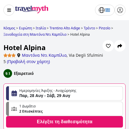
Κόσμος
>
Ευρώπη
>
Ιταλία
>
Trentino Alto Adige
>
Τρέντο
>
Pinzolo
>
Ξενοδοχεία στη Μαντόνα Ντι Καμπίλιο
>
Hotel Alpina
Hotel Alpina
Μαντόνα Ντι Καμπίλιο
,
Via Degli Sfulmini
5
(
Προβολή στον χάρτη
)
Εξαιρετικό
9.1
Ημερομηνίες Άφιξης - Αναχώρησης
Παρ, 28 Αυγ - Σάβ, 29 Αυγ
1 Δωμάτιο
2 Επισκέπτες
Ελέγξτε τη διαθεσιμότητα