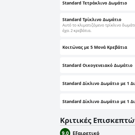
ποικίλλει στην απόδοσή της, με ορ
Standard Τετράκλινο Δωμάτιο
μειώνει σημαντικά τη συνολική εμπ
σε μια ευχάριστη διαμονή συνολικά. Συνοψίζοντας, το Riad Hna Ben Saleh - Traditional Guest House near Jemaa el-Fnaa 
φημίζεται για την εξαιρετική του 
Standard Τρίκλινο Δωμάτιο
εξυπηρέτηση του προσωπικού, καθι
Αυτό το κλιματιζόμενο τρίκλινο δωμάτ
γαλήνια διαμονή στο Μαρακές.
έχει 2 κρεβάτια.
Κοιτώνας με 5 Μονά Κρεβάτια
Standard Οικογενειακό Δωμάτιο
Standard Δίκλινο Δωμάτιο με 1 Δ
Standard Δίκλινο Δωμάτιο με 1 Δ
Κριτικές Επισκεπτώ
9.0
Εξαιρετικό