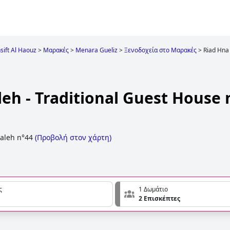
ift Al Haouz
>
Μαρακές
>
Menara Gueliz
>
Ξενοδοχεία στο Μαρακές
>
Riad Hna 
leh - Traditional Guest House
aleh n°44
(
Προβολή στον χάρτη
)
ς
1 Δωμάτιο
2 Επισκέπτες