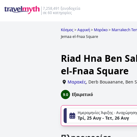
7,258,491 ξενοδοχεία
σε 60 κατηγορίες
Κόσμος
>
Αφρική
>
Μαρόκο
>
Marrakech Tens
Jemaa el-Fnaa Square
Riad Hna Ben Sa
el-Fnaa Square
Μαρακές
,
Derb Bouaanane, Ben S
Εξαιρετικό
9.0
Ημερομηνίες Άφιξης - Αναχώρηση
Τρί, 25 Αυγ - Τετ, 26 Αυγ