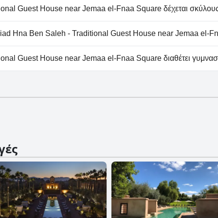
Traditional Guest House near Jemaa el-Fnaa Square δεν διαθ
tional Guest House near Jemaa el-Fnaa Square δέχεται σκύλους
Traditional Guest House near Jemaa el-Fnaa Square δεν δέχ
ad Hna Ben Saleh - Traditional Guest House near Jemaa el-F
εις πάρκινγκ στο Riad Hna Ben Saleh - Traditional Guest 
tional Guest House near Jemaa el-Fnaa Square διαθέτει γυμνασ
Traditional Guest House near Jemaa el-Fnaa Square δεν δια
γές