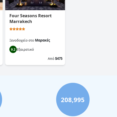
Four Seasons Resort
Marrakech
Ξενοδοχείο
στο
Μαρακές
Εξαιρετικό
9.2
Από
$475
208,995