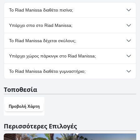
Το Riad Manissa διαθέτει πισίνα;
Ναι, το Riad Manissa διαθέτει πισίνα/πισίνες που ανήκουν σε
Υπάρχει σπα στο Riad Manissa;
μία ή περισσότερες από τις ακόλουθες κατηγορίες: Εσωτερική
Πισίνα.
Όχι, το Riad Manissa δεν διαθέτει σπα.
Το Riad Manissa δέχεται σκύλους;
Όχι, το Riad Manissa δεν δέχεται σκύλους.
Υπάρχει χώρος πάρκινγκ στο Riad Manissa;
Όχι, δεν υπάρχουν εγκαταστάσεις πάρκινγκ στο Riad Manissa.
Το Riad Manissa διαθέτει γυμναστήριο;
Όχι, το Riad Manissa δεν διαθέτει γυμναστήριο.
Τοποθεσία
Προβολή Χάρτη
Περισσότερες Επιλογές