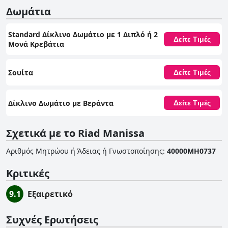
Δωμάτια
Standard Δίκλινο Δωμάτιο με 1 Διπλό ή 2
Δείτε Τιμές
Μονά Κρεβάτια
Σουίτα
Δείτε Τιμές
Δίκλινο Δωμάτιο με Βεράντα
Δείτε Τιμές
Σχετικά με το Riad Manissa
Αριθμός Μητρώου ή Άδειας ή Γνωστοποίησης
:
40000MH0737
Κριτικές
9.1
Εξαιρετικό
Συχνές Ερωτήσεις