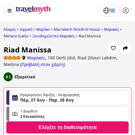
Κόσμος
>
Αφρική
>
Μαρόκο
>
Marrakech Tensift Al Haouz
>
Μαρακές
>
Menara Gueliz
>
Ξενοδοχεία στο Μαρακές
>
Riad Manissa
Riad Manissa
Μαρακές
,
100 Derb Jdid, Riad Zitoun Lakdim,
Medina
(
Προβολή στον χάρτη
)
Εξαιρετικό
9.1
Ημερομηνίες Άφιξης - Αναχώρησης
Πέμ, 27 Αυγ - Παρ, 28 Αυγ
1 Δωμάτιο
2 Επισκέπτες
Ελέγξτε τη διαθεσιμότητα