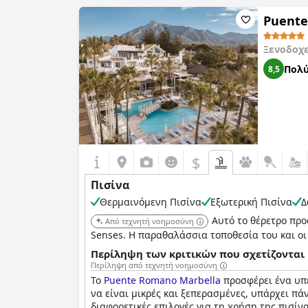
Πληροφορίες για την πισίνα 1
Puente
Ονομασία της πισίνας:
Beach Club Pool
Ξενοδοχ
Τοποθεσία της πισίνας:
Εξωτερική πισίνα
Πολύ
8,5
$
Πισίνα
Θερμαινόμενη Πισίνα
Εξωτερική Πισίνα
Δ
Αυτό το θέρετρο προ
Από τεχνητή νοημοσύνη
Senses. Η παραθαλάσσια τοποθεσία του και οι
Περίληψη των κριτικών που σχετίζονται 
Περίληψη από τεχνητή νοημοσύνη
Το
Puente Romano Marbella
προσφέρει ένα υπέ
να είναι μικρές και ξεπερασμένες, υπάρχει πά
διαφορετικές επιλογές για τη χρήση της πισίν