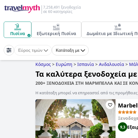
7,258,491 ξενοδοχεία
σε 60 κατηγορίες
Πισίνα
Εξωτερική Πισίνα
Δωμάτια με Ιδιωτική Π
Εύρος τιμών
Κατάταξη με
Κόσμος
>
Ευρώπη
>
Ισπανία
>
Ανδαλουσία
>
Μάλ
Τα καλύτερα ξενοδοχεία μ
200+ ΞΕΝΟΔΟΧΕΙΑ ΣΤΗ ΜΑΡΜΠΕΛΛΑ ΚΑΙ ΣΕ ΚΟ
Η κατάταξη μπορεί να επηρεαστεί από τις προμήθειε
Marbell
Ξενοδοχ
Εξαι
9,3