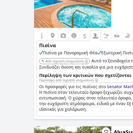
$
Πισίνα
Πισίνα με Πανοραμική Θέα
Εξωτερική Πισί
Αυτό το ξενοδοχείο 
Από τεχνητή νοημοσύνη
Συνδυάζει άνεση και ευκολία για μια ευχάρισ
Περίληψη των κριτικών που σχετίζονται 
Περίληψη από τεχνητή νοημοσύνη
Οι προσφορές για τις πισίνες στο
Senator Marb
Η πισίνα στον τελευταίο όροφο ξεχωρίζει συχν
εντυπωσιακή. Ο χώρος στον τελευταίο όροφο,
την ευχάριστη ατμόσφαιρα, ειδικά με έναν DJ 
ιδανικός για χαλάρωση.
Ωστόσο, υπάρχουν ορισμένες κριτικές που αξί
απογοήτευσε ορισμένους επισκέπτες. Επιπλέον
AluaSu
λιγότερο ιδανικές κατά τις ώρες αιχμής. Το ε