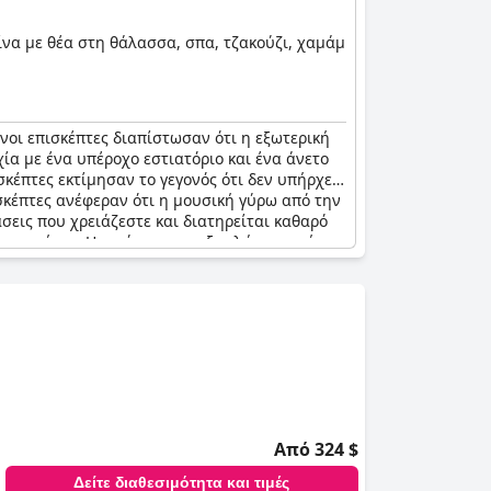
σίνα με θέα στη θάλασσα, σπα, τζακούζι, χαμάμ
ένοι επισκέπτες διαπίστωσαν ότι η εξωτερική
χία με ένα υπέροχο εστιατόριο και ένα άνετο
σκέπτες εκτίμησαν το γεγονός ότι δεν υπήρχε
σκέπτες ανέφεραν ότι η μουσική γύρω από την
άσεις που χρειάζεστε και διατηρείται καθαρό
ερους μήνες. Η εγγύτητα των ξαπλώστρων ήταν
 και αριστοκρατικό ξενοδοχείο μόνο για
Από 324 $
Δείτε διαθεσιμότητα και τιμές