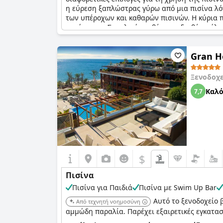
η εύρεση ξαπλώστρας γύρω από μια πισίνα λ
των υπέροχων και καθαρών πισινών. Η κύρια πι
ευχάριστες. Συνολικά, το θέρετρο διαθέτει ό
Gran H
Ξενοδοχ
Καλ
7,7
$
Πισίνα
Πισίνα για Παιδιά
Πισίνα με Swim Up Bar
Αυτό το ξενοδοχείο 
Από τεχνητή νοημοσύνη
αμμώδη παραλία. Παρέχει εξαιρετικές εγκατασ