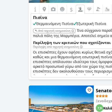
$
Πισίνα
Θερμαινόμενη Πισίνα
Εξωτερική Πισίνα
Ένα σύγχρονο παραθα
Από τεχνητή νοημοσύνη
παλιά πόλη της Μαρμπέγια. Αποτελεί σημείο 
Περίληψη των κριτικών που σχετίζονται 
Περίληψη από τεχνητή νοημοσύνη
Οι επισκέπτες έχουν αφήσει κυρίως θετικά σχό
καθώς και μια θερμαινόμενη εσωτερική πισίνα
επισκέπτες απόλαυσαν ιδιαίτερα τους όμορφου
αρκετό προσωπικό γύρω από τον χώρο της πισί
επισκέπτες δεν ακολουθούσαν τους περιορισμο
ότι ο χώρος της πισίνας είναι ένα εξαιρετικό
Senato
Ξενοδοχ
Καλ
7,9