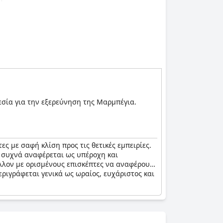
θεσία για την εξερεύνηση της Μαρμπέγια.
 με σαφή κλίση προς τις θετικές εμπειρίες.
ία συχνά αναφέρεται ως υπέροχη και
λλον με ορισμένους επισκέπτες να αναφέρουν
εριγράφεται γενικά ως ωραίος, ευχάριστος και
ονται με πρόσθετες χρεώσεις, γεγονός που
ες ξαπλώστρες, γεγονός που τις καθιστά
 στον τελευταίο όροφο αποτέλεσε επίσης