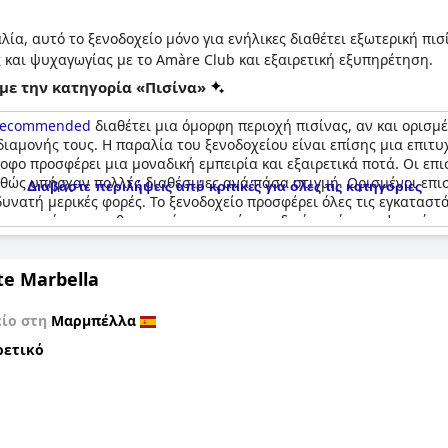
λία, αυτό το ξενοδοχείο μόνο για ενήλικες διαθέτει εξωτερική πι
και ψυχαγωγίας με το Amàre Club και εξαιρετική εξυπηρέτηση.
με την κατηγορία «Πισίνα»
y Recommended
διαθέτει μια όμορφη περιοχή πισίνας, αν και ορισμ
διαμονής τους. Η παραλία του ξενοδοχείου είναι επίσης μια επιτυ
οφο προσφέρει μια μοναδική εμπειρία και εξαιρετικά ποτά. Οι επι
αθώς υπήρχαν πολλές διαθέσιμες ανά πάσα στιγμή. Ορισμένοι επι
Διαβάστε περιλήψεις από κριτικές για όλες τις κατηγορίες
δυνατή μερικές φορές. Το ξενοδοχείο προσφέρει όλες τις εγκαταστ
 προτιμούσαν μια θερμαινόμενη πισίνα, ειδικά κατά τους ψυχρότ
 τοποθεσία και η πισίνα καθιστούν την διαμονή σε αυτό το όμορφο
te Marbella
είο στη
Μαρμπέλλα
ρετικό