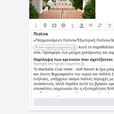
$
Πισίνα
Θερμαινόμενη Πισίνα
Εξωτερική Πισίνα
Δ
Αυτό το παραθαλάσσι
Από τεχνητή νοημοσύνη
σπα. Προσφέρει ένα μείγμα χαλάρωσης και κομ
Περίληψη των κριτικών που σχετίζονται 
Περίληψη από τεχνητή νοημοσύνη
Το Marbella Club Hotel - Golf Resort & Spa μ
και άνετη θερμοκρασία του νερού και πολλοί 
ενήλικες, υπάρχουν ακόμα πολλές περιοχές με 
ανακαίνιση, αλλά παρόλα αυτά τις βρήκαν ωρα
επισκέπτες σημείωσαν ότι η εξυπηρέτηση δίπλ
σερβιτόρων για παραγγελίες και πετσέτες. Κατ
Ερωτηματολόγιο
επίσης πολλούς κήπους για να αποδράσετε. Παρ
Τελευταία ενημέρωση απαντήσεων από Marbella Club Hot
από τα σημαντικότερα σημεία για τους επισκέ
Αριθμός πισίνων
2