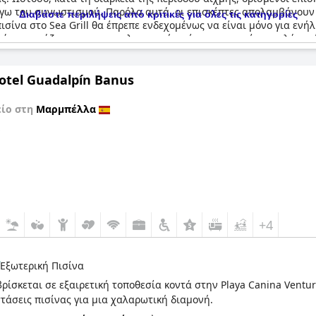
όγω του συνωστισμού. Παρόλα αυτά, οι επισκέπτες απολαμβάνουν
Διαβάστε περιλήψεις από κριτικές για όλες τις κατηγορίες
σίνα στο Sea Grill θα έπρεπε ενδεχομένως να είναι μόνο για ενήλι
λα όσα χρειάζεστε για μια χαλαρωτική ημέρα στην πισίνα, απλά ν
otel Guadalpín Banus
είο στη
Μαρμπέλλα
ό
+4
Εξωτερική Πισίνα
βρίσκεται σε εξαιρετική τοποθεσία κοντά στην Playa Canina Vent
τάσεις πισίνας για μια χαλαρωτική διαμονή.