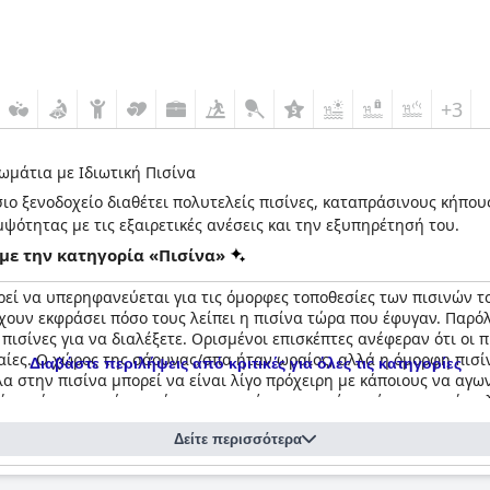
+3
ωμάτια με Ιδιωτική Πισίνα
ο ξενοδοχείο διαθέτει πολυτελείς πισίνες, καταπράσινους κήπο
ψότητας με τις εξαιρετικές ανέσεις και την εξυπηρέτησή του.
με την κατηγορία «Πισίνα»
πορεί να υπερηφανεύεται για τις όμορφες τοποθεσίες των πισινών
έχουν εκφράσει πόσο τους λείπει η πισίνα τώρα που έφυγαν. Παρό
πισίνες για να διαλέξετε. Ορισμένοι επισκέπτες ανέφεραν ότι οι 
ίες. Ο χώρος της σάουνας/σπα ήταν ωραίος, αλλά η όμορφη πισίν
Διαβάστε περιλήψεις από κριτικές για όλες τις κατηγορίες
α στην πισίνα μπορεί να είναι λίγο πρόχειρη με κάποιους να αγ
ά τις ώρες αιχμής, ο χώρος της πισίνας μπορεί να είναι αρκετά π
ά τις λίγες κριτικές, οι πολλαπλές πισίνες του ξενοδοχείου και
el · Golf Resort & Spa
Δείτε περισσότερα
πτες.