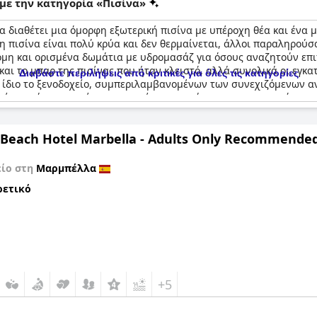
με την κατηγορία «Πισίνα»
 διαθέτει μια όμορφη εξωτερική πισίνα με υπέροχη θέα και ένα 
 πισίνα είναι πολύ κρύα και δεν θερμαίνεται, άλλοι παραληρούσα
ακόμη και ορισμένα δωμάτια με υδρομασάζ για όσους αναζητούν επ
ι το μπαρ της πισίνας που ήταν κλειστό, αλλά συνολικά οι εγκατ
Διαβάστε περιλήψεις από κριτικές για όλες τις κατηγορίες
ο ίδιο το ξενοδοχείο, συμπεριλαμβανομένων των συνεχιζόμενων α
σίνας φάνηκε να είναι το σημείο αναφοράς για τους περισσότερου
Beach Hotel Marbella - Adults Only Recommende
είο στη
Μαρμπέλλα
ρετικό
+5