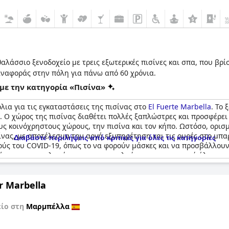
λάσσιο ξενοδοχείο με τρεις εξωτερικές πισίνες και σπα, που βρί
αναφοράς στην πόλη για πάνω από 60 χρόνια.
με την κατηγορία «Πισίνα»
λια για τις εγκαταστάσεις της πισίνας στο
El Fuerte Marbella
. Το 
. Ο χώρος της πισίνας διαθέτει πολλές ξαπλώστρες και προσφέρε
ς κοινόχρηστους χώρους, την πισίνα και τον κήπο. Ωστόσο, ορισ
νας, με αποτέλεσμα την αργή εξυπηρέτηση και τις ουρές στο μπαρ
Διαβάστε περιλήψεις από κριτικές για όλες τις κατηγορίες
ύς του COVID-19, όπως το να φορούν μάσκες και να προσβάλλουν 
 μέρος για να χαλαρώσετε και να απολαύσετε τον ισπανικό ήλιο.
r Marbella
είο στη
Μαρμπέλλα
ό