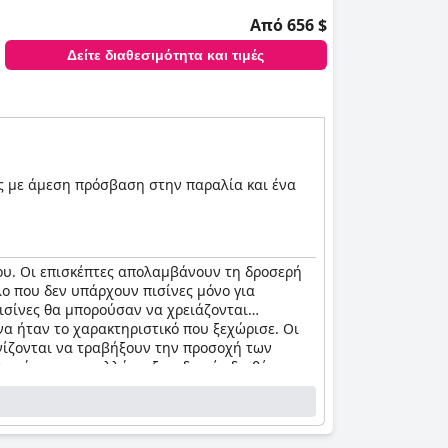
Από 656 $
Δείτε διαθεσιμότητα και τιμές
υς με άμεση πρόσβαση στην παραλία και ένα
 του. Οι επισκέπτες απολαμβάνουν τη δροσερή
λο που δεν υπάρχουν πισίνες μόνο για
πισίνες θα μπορούσαν να χρειάζονται
α ήταν το χαρακτηριστικό που ξεχώρισε. Οι
ωνίζονται να τραβήξουν την προσοχή των
ολυσύχναστος, αλλά το ξενοδοχείο διαθέτει
 ο όμορφος χώρος της πισίνας παραμένουν ένα