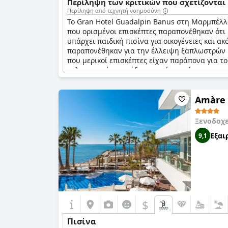
Περίληψη των κριτικών που σχετίζονται 
Περίληψη από τεχνητή νοημοσύνη
Το Gran Hotel Guadalpin Banus στη Μαρμπέλλα
που ορισμένοι επισκέπτες παραπονέθηκαν ότι η
υπάρχει παιδική πισίνα για οικογένειες και 
παραπονέθηκαν για την έλλειψη ξαπλωστρών κα
που μερικοί επισκέπτες είχαν παράπονα για τ
καλοκαιρινής περιόδου αιχμής, ο χώρος της πι
Amàre 
Ξενοδοχ
Εξαι
9,1
$
Πισίνα