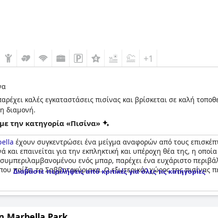
+1
να
παρέχει καλές εγκαταστάσεις πισίνας και βρίσκεται σε καλή τοπο
τη διαμονή.
με την κατηγορία «Πισίνα»
ella
έχουν συγκεντρώσει ένα μείγμα αναφορών από τους επισκέπτες
ά και επαινείται για την εκπληκτική και υπέροχη θέα της, η οπο
 συμπεριλαμβανομένου ενός μπαρ, παρέχει ένα ευχάριστο περιβά
που παίζει τα Σαββατοκύριακα. Ο εξωτερικός χώρος της πισίνας π
Διαβάστε περιλήψεις από κριτικές για όλες τις κατηγορίες
ζει να σημειωθούν. Οι εγκαταστάσεις της πισίνας συχνά επιβαρύν
, οι πισίνες σημειώνονται περιστασιακά ως μικρές με περιορισμέν
n Marbella Park
ποχικό κλείσιμο τόσο των εξωτερικών πισινών όσο και των πισινών