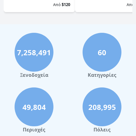
Από
$120
Από
7,258,491
60
Ξενοδοχεία
Κατηγορίες
49,804
208,995
Περιοχές
Πόλεις