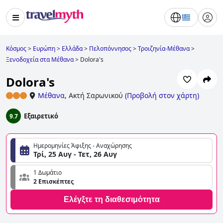
Κόσμος
>
Ευρώπη
>
Ελλάδα
>
Πελοπόννησος
>
Τροιζηνία-Μέθανα
>
Ξενοδοχεία στα Μέθανα
>
Dolora's
Dolora's
Μέθανα
,
Ακτή Σαρωνικού
(
Προβολή στον χάρτη
)
Εξαιρετικό
9.7
Ημερομηνίες Άφιξης - Αναχώρησης
Τρί, 25 Αυγ - Τετ, 26 Αυγ
1 Δωμάτιο
2 Επισκέπτες
Ελέγξτε τη διαθεσιμότητα