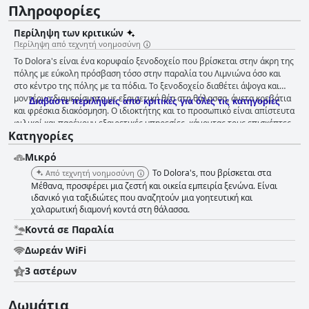
Πληροφορίες
Περίληψη των κριτικών
Περίληψη από τεχνητή νοημοσύνη
Το Dolora's είναι ένα κορυφαίο ξενοδοχείο που βρίσκεται στην άκρη της
πόλης με εύκολη πρόσβαση τόσο στην παραλία του Λιμνιώνα όσο και
στο κέντρο της πόλης με τα πόδια. Το ξενοδοχείο διαθέτει άψογα και
μοντέρνα διαμερίσματα με εξαιρετική θέα στη θάλασσα, άνετα κρεβάτια
Διαβάστε περιλήψεις από κριτικές για όλες τις κατηγορίες
και φρέσκια διακόσμηση. Ο ιδιοκτήτης και το προσωπικό είναι απίστευτα
φιλικοί και παρέχουν εξαιρετικές υπηρεσίες, κάνοντας τους επισκέπτες
Κατηγορίες
να αισθάνονται ότι τους φροντίζουν καλά. Η προνομιακή παραλιακή
τοποθεσία του ξενοδοχείου προσθέτει στην ευχάριστη ατμόσφαιρα και
Μικρό
επιτρέπει την εύκολη πρόσβαση στις κοντινές επιλογές ψυχαγωγίας.
Συνολικά, τα δωμάτια του Dolora δίνουν προτεραιότητα στην
Το Dolora's, που βρίσκεται στα
Από τεχνητή νοημοσύνη
καθαριότητα και την προσοχή στη λεπτομέρεια σε κάθε πτυχή των
Μέθανα, προσφέρει μια ζεστή και οικεία εμπειρία ξενώνα. Είναι
καταλυμάτων, καθιστώντας το ιδανική τοποθεσία για τους επισκέπτες
ιδανικό για ταξιδιώτες που αναζητούν μια γοητευτική και
χαλαρωτική διαμονή κοντά στη θάλασσα.
των Μεθάνων.
Κοντά σε Παραλία
Δωρεάν WiFi
3 αστέρων
Δωμάτια