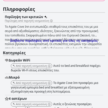
Πληροφορίες
Περίληψη των κριτικών
Περίληψη από τεχνητή νοημοσύνη
Το Agate Cove Inn εντυπωσιάζει σταθερά τους επισκέπτες του με μια
σειρά από αξιοθαύμαστες ιδιότητες, ξεκινώντας από την προνομιακή
του τοποθεσία. Σκαρφαλωμένο πάνω από τον Ειρηνικό Ωκεανό, το
πανδοχείο προσφέρει εκπληκτική, γραφική θέα στην ακτογραμμή που
Διαβάστε περιλήψεις από κριτικές για όλες τις κατηγορίες
πολλοί βρίσκουν συναρπαστική. Οι επισκέπτες εκτιμούν την ισορροπία
απομόνωσης και ευκολίας, καθώς βρίσκεται μόλις ένα μίλι βόρεια της
Κατηγορίες
γοητευτικής πόλης του Μεντοσίνο. Οι όμορφα διατηρημένοι κήποι και
τα ατομικά δωμάτια σε στιλ εξοχικής κατοικίας ενισχύουν την εμπειρία,
Δωρεάν WiFi
προσφέροντας ένα ζεστό και ατμοσφαιρικό καταφύγιο. Μαγευτικά
ηλιοβασιλέματα, υπέροχα πρωινά με θέα στον ωκεανό και μια γαλήνια
Αυτό το bed and breakfast παρέχει
Από τεχνητή νοημοσύνη
ατμόσφαιρα καθιστούν το Agate Cove Inn μια ονειρεμένη απόδραση
δωρεάν Wi-Fi στους επισκέπτες του.
δίπλα στη θάλασσα. Η εμπειρία του πρωινού στο Agate Cove Inn είναι
Μικρό
ένα ξεχωριστό χαρακτηριστικό, αποσπώντας υψηλούς επαίνους για τις
Το Agate Cove Inn προσφέρει μια
νόστιμες, ποικίλες και φρεσκομαγειρεμένες προσφορές του. Οι
Από τεχνητή νοημοσύνη
επισκέπτες ενθουσιάζονται με την εξαιρετική ποιότητα του φαγητού,
γοητευτική εμπειρία bed and breakfast με εξατομικευμένη
εξυπηρέτηση και προσοχή στη λεπτομέρεια.
από αυγά και μπέικον μέχρι σπιτικά ψωμιά και γκρανόλα. Ειδικά είδη
όπως η πουτίγκα chia με καρύδα είναι επίσης επιτυχία. Η γκουρμέ
4 αστέρων
ποιότητα των γευμάτων, σε συνδυασμό με μια εκπληκτική τραπεζαρία με
Αυτός ο ξενώνας προσφέρει
Από τεχνητή νοημοσύνη
θέα στην ακτογραμμή, ενισχύει τη συνολική πρωινή εμπειρία. Το φιλικό