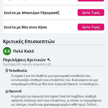
Σουίτα με Μπανιέρα-Υδρομασάζ
Δείτε Τιμές
Σουίτα με θέα στον Κήπο
Δείτε Τιμές
Κριτικές Επισκεπτών
8.6
Πολύ Καλό
Περιλήψεις Κριτικών
Περίληψη από τεχνητή νοημοσύνη
Τοποθεσία
Το Agate Cove Inn διαθέτει μια προνομιακή τοποθεσία που
εντυπωσιάζει σταθερά τους επισκέπτες του. Φωλιασμένο σε μια
υπερυψωμένη θέση με θέα στον Ειρηνικό Ωκεανό, το πανδοχείο
προσφέρει εκπληκτική, απαράμιλλη θέα στην ακτογραμμή που
Πρωινό
πολλοί περιγράφουν ως φαινομενική και γραφική. Η ηρεμία και η
γαλήνη του περιβάλλοντος, μόλις ένα μίλι βόρεια της πόλης
Η εμπειρία του πρωινού στο Agate Cove Inn λαμβάνει σταθερά
Μεντοσίνο, παρέχει έναν τέλειο συνδυασμού απομόνωσης και
υψηλούς επαίνους από τους επισκέπτες, οι οποίοι το περιγράφουν
ευκολίας. Οι επισκέπτες απολαμβάνουν εκπληκτική θέα στον
ως νόστιμο, ποικίλο και φρεσκομαγειρεμένο κάθε πρωί. Πολλοί