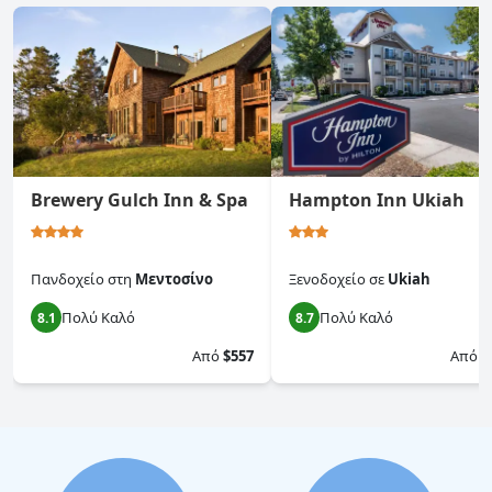
Brewery Gulch Inn & Spa
Hampton Inn Ukiah
Πανδοχείο
στη
Μεντοσίνο
Ξενοδοχείο
σε
Ukiah
Πολύ Καλό
Πολύ Καλό
8.1
8.7
Από
$557
Από
$