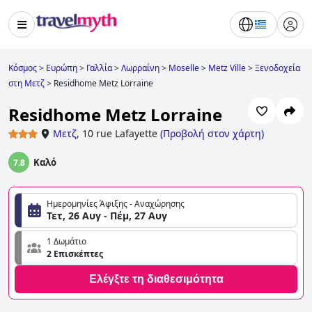
Κόσμος
>
Ευρώπη
>
Γαλλία
>
Λωρραίνη
>
Moselle
>
Metz Ville
>
Ξενοδοχεία
στη Μετζ
>
Residhome Metz Lorraine
Residhome Metz Lorraine
Μετζ
,
10 rue Lafayette
(
Προβολή στον χάρτη
)
Καλό
7.8
Ημερομηνίες Άφιξης - Αναχώρησης
Τετ, 26 Αυγ - Πέμ, 27 Αυγ
1 Δωμάτιο
2 Επισκέπτες
Ελέγξτε τη διαθεσιμότητα