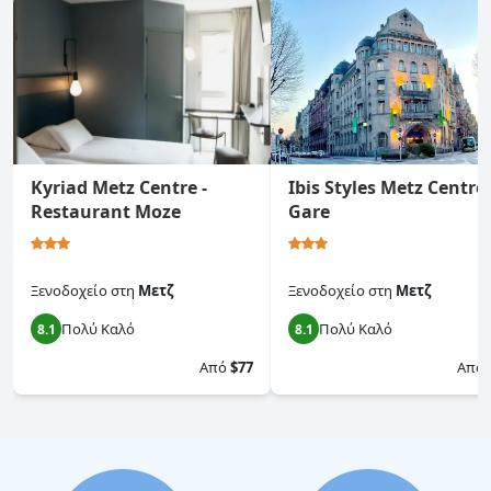
Kyriad Metz Centre -
Ibis Styles Metz Centre
Restaurant Moze
Gare
Ξενοδοχείο
στη
Μετζ
Ξενοδοχείο
στη
Μετζ
Πολύ Καλό
Πολύ Καλό
8.1
8.1
Από
$77
Από