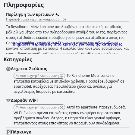
Πληροφορίες
Περίληψη των κριτικών
Περίληψη από τεχνητή νοημοσύνη
Το Residhome Metz Lorraine απολαμβάνει μια εξαιρετική τοποθεσία,
μόλις λίγα μέτρα από τον σιδηροδρομικό σταθμό του Μετς, παρέχοντας
στους ταξιδιώτες εύκολη πρόσβαση σε σημαντικά αξιοθέατα όπως το
Centre Pompidou, την παλιά πόλη και το κέντρο της πόλης, όλα σε
Διαβάστε περιλήψεις από κριτικές για όλες τις κατηγορίες
κοντινή απόσταση με τα πόδια. Η ευκολία των κοντινών εστιατορίων και
ενός ειδικού γκαράζ, μαζί με τη στρατηγική τοποθέτηση κοντά στα
Κατηγορίες
εμπορικά κέντρα του κέντρου της πόλης, ενισχύουν περαιτέρω την
ελκυστικότητά του. Οι επισκέπτες επισημαίνουν σταθερά την καλή
Δέχεται Σκύλους
σχέση ποιότητας-τιμής, τα καθαρά και ευρύχωρα διαμερίσματα, τις καλά
εξοπλισμένες μικρές κουζίνες και μια λογική τιμή στάθμευσης.
Το Residhome Metz Lorraine
Από τεχνητή νοημοσύνη
Επιπλέον, το ήσυχο περιβάλλον, αποτελεσματικά μονωμένο από τον
επιτρέπει κατοικίδια με επιπλέον χρέωση. Προσφέρει διαμονή σε
θόρυβο του δρόμου από αποτελεσματικά παράθυρα, εκτιμάται. Το φιλικό
aparthotel, παρέχοντας περισσότερο χώρο και ανέσεις για
μεγαλύτερες διαμονές με κατοικίδια.
και εξυπηρετικό προσωπικό συμβάλλει θετικά στη συνολική εμπειρία. Το
πρωινό λαμβάνει ανάμεικτα σχόλια. Ενώ η ποικιλία φρέσκων φρούτων
Δωρεάν WiFi
και οι γενναιόδωρες προσφορές εκτιμώνται, πολλοί επισκέπτες
Αυτό το aparthotel παρέχει δωρεάν
Από τεχνητή νοημοσύνη
θεωρούν ότι είναι υπερτιμημένο στα 15 € και αισθάνονται ότι η ποικιλία
Wi-Fi. Ενώ ορισμένοι επισκέπτες έχουν αναφέρει περιστασιακά
είναι περιορισμένη, με ορισμένους να σημειώνουν την απουσία ειδών
προβλήματα συνδεσιμότητας, η υπηρεσία είναι γενικά γρήγορη,
όπως αυγά και κορν φλέικς. Η υπηρεσία πρωινού έχει επηρεαστεί από τα
επιτρέποντας στους επισκέπτες να παραμένουν συνδεδεμένοι.
μέτρα COVID-19, οδηγώντας σε λιγότερο ικανοποιητικές εμπειρίες με
συσκευασμένα τρόφιμα που σερβίρονται σε χάρτινες σακούλες. Το
Πάρκινγκ