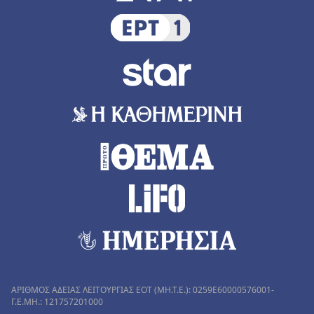
ΑΡΙΘΜΟΣ ΑΔΕΙΑΣ ΛΕΙΤΟΥΡΓΙΑΣ ΕΟΤ (MH.T.E.): 0259Ε60000576001-
Γ.Ε.ΜΗ.: 121757201000