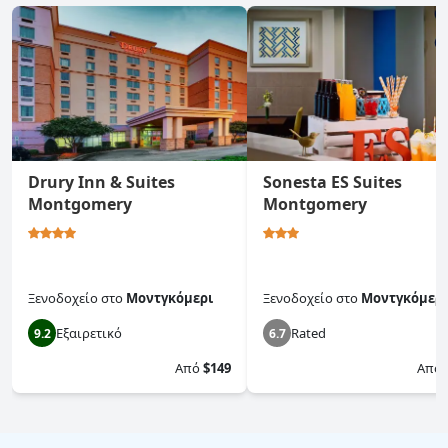
Drury Inn & Suites
Sonesta ES Suites
Montgomery
Montgomery
Ξενοδοχείο
στο
Μοντγκόμερι
Ξενοδοχείο
στο
Μοντγκόμερι
Εξαιρετικό
Rated
9.2
6.7
Από
$149
Από