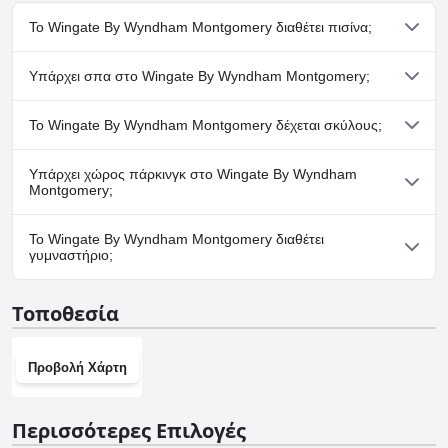
Το Wingate By Wyndham Montgomery διαθέτει πισίνα;
Ναι, το Wingate By Wyndham Montgomery διαθέτει πισίνα/
Υπάρχει σπα στο Wingate By Wyndham Montgomery;
πισίνες που ανήκουν σε μία ή περισσότερες από τις ακόλουθες
κατηγορίες: Εξωτερική Πισίνα.
Όχι, το Wingate By Wyndham Montgomery δεν διαθέτει σπα.
Το Wingate By Wyndham Montgomery δέχεται σκύλους;
Όχι, το Wingate By Wyndham Montgomery δεν δέχεται
Υπάρχει χώρος πάρκινγκ στο Wingate By Wyndham
σκύλους.
Montgomery;
Ναι, υπάρχουν εγκαταστάσεις πάρκινγκ στο Wingate By
Το Wingate By Wyndham Montgomery διαθέτει
Wyndham Montgomery.
γυμναστήριο;
Ναι, το Wingate By Wyndham Montgomery διαθέτει
Τοποθεσία
γυμναστήριο.
Προβολή Χάρτη
Περισσότερες Επιλογές