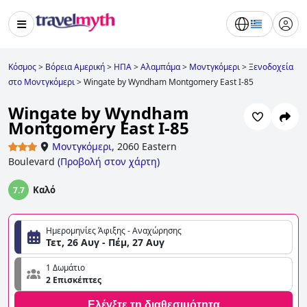
Κόσμος
>
Βόρεια Αμερική
>
ΗΠΑ
>
Αλαμπάμα
>
Μοντγκόμερι
>
Ξενοδοχεία
στο Μοντγκόμερι
>
Wingate by Wyndham Montgomery East I-85
Wingate by Wyndham
Montgomery East I-85
Μοντγκόμερι
,
2060 Eastern
Boulevard
(
Προβολή στον χάρτη
)
Καλό
7.7
Ημερομηνίες Άφιξης - Αναχώρησης
Τετ, 26 Αυγ - Πέμ, 27 Αυγ
1 Δωμάτιο
2 Επισκέπτες
Ελέγξτε τη διαθεσιμότητα