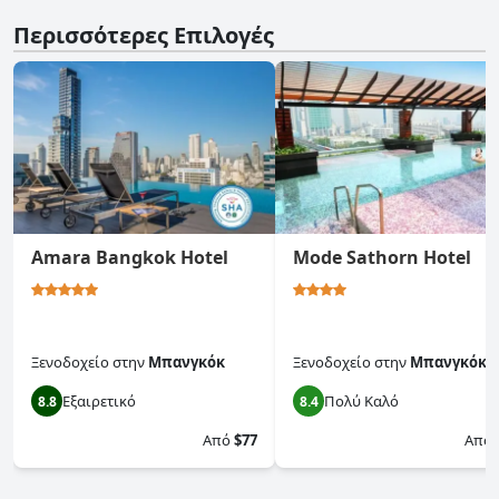
Περισσότερες Επιλογές
Amara Bangkok Hotel
Mode Sathorn Hotel
Ξενοδοχείο
στην
Μπανγκόκ
Ξενοδοχείο
στην
Μπανγκόκ
Εξαιρετικό
Πολύ Καλό
8.8
8.4
Από
$77
Από