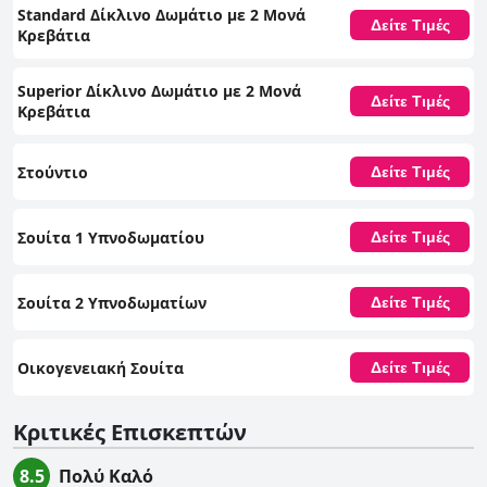
στρατηγική τοποθεσία και τις εξαιρετικές ανέσεις του. Ο συνδυασμός
Standard Δίκλινο Δωμάτιο με 2 Μονά
Δείτε Τιμές
καλής τιμής, φιλόξενης εξυπηρέτησης και εξαιρετικών εγκαταστάσεων
Κρεβάτια
το καθιστά μια συναρπαστική επιλογή για τους ταξιδιώτες.
Superior Δίκλινο Δωμάτιο με 2 Μονά
Δείτε Τιμές
Κρεβάτια
Στούντιο
Δείτε Τιμές
Σουίτα 1 Υπνοδωματίου
Δείτε Τιμές
Σουίτα 2 Υπνοδωματίων
Δείτε Τιμές
Οικογενειακή Σουίτα
Δείτε Τιμές
Κριτικές Επισκεπτών
8.5
Πολύ Καλό