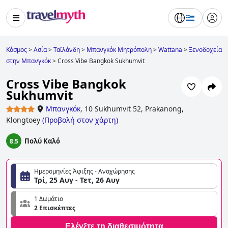
Κόσμος
>
Ασία
>
Ταϊλάνδη
>
Μπανγκόκ Μητρόπολη
>
Wattana
>
Ξενοδοχεία
στην Μπανγκόκ
>
Cross Vibe Bangkok Sukhumvit
Cross Vibe Bangkok
Sukhumvit
Μπανγκόκ
,
10 Sukhumvit 52, Prakanong,
Klongtoey
(
Προβολή στον χάρτη
)
Πολύ Καλό
8.5
Ημερομηνίες Άφιξης - Αναχώρησης
Τρί, 25 Αυγ - Τετ, 26 Αυγ
1 Δωμάτιο
2 Επισκέπτες
Ελέγξτε τη διαθεσιμότητα