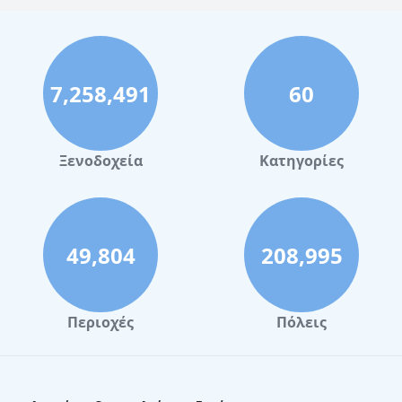
7,258,491
60
Ξενοδοχεία
Κατηγορίες
49,804
208,995
Περιοχές
Πόλεις